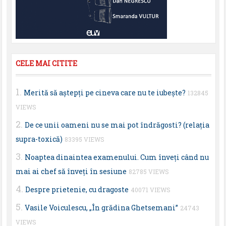
CELE MAI CITITE
Merită să aştepţi pe cineva care nu te iubeşte?
132845
VIEWS
De ce unii oameni nu se mai pot îndrăgosti? (relaţia
supra-toxică)
83395 VIEWS
Noaptea dinaintea examenului. Cum înveţi când nu
mai ai chef să înveţi în sesiune
82785 VIEWS
Despre prietenie, cu dragoste
40071 VIEWS
Vasile Voiculescu, „În grădina Ghetsemani”
24743
VIEWS