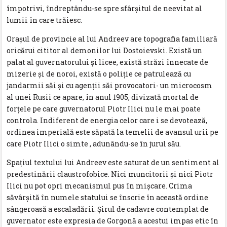
împotrivi, îndreptându-se spre sfârşitul de neevitat al
lumii în care trăiesc.
Oraşul de provincie al lui Andreev are topografia familiară
oricărui cititor al demonilor lui Dostoievski. Există un
palat al guvernatorului şi licee, există străzi înnecate de
mizerie şi de noroi, există o poliţie ce patrulează cu
jandarmii săi şi cu agenţii săi provocatori- un microcosm
al unei Rusii ce apare, în anul 1905, divizată mortal de
forţele pe care guvernatorul Piotr Ilici nu le mai poate
controla. Indiferent de energia celor care i se devotează,
ordinea imperială este săpată la temelii de avansul urii pe
care Piotr Ilici o simte , adunându-se în jurul său.
Spaţiul textului lui Andreev este saturat de un sentiment al
predestinării claustrofobice. Nici muncitorii şi nici Piotr
Ilici nu pot opri mecanismul pus în mişcare. Crima
săvârşită în numele statului se înscrie în această ordine
sângeroasă a escaladării. Şirul de cadavre contemplat de
guvernator este expresia de Gorgonă a acestui impas etic în