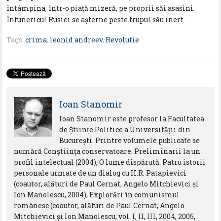
întâmpina, într-o piaţă mizeră, pe proprii săi asasini.
Întunericul Rusiei se aşterne peste trupul său inert.
Tags:
crima
,
leonid andreev
,
Revolutie
Ioan Stanomir
Ioan Stanomir este profesor la Facultatea
de Știinţe Politice a Universităţii din
București. Printre volumele publicate se
numără Conștiinţa conservatoare. Preliminarii la un
profil intelectual (2004), O lume dispărută. Patru istorii
personale urmate de un dialog cu H.R. Patapievici
(coautor, alături de Paul Cernat, Angelo Mitchievici și
Ion Manolescu, 2004), Explorări în comunismul
românesc (coautor, alături de Paul Cernat, Angelo
Mitchievici și Ion Manolescu, vol. I, II, III, 2004, 2005,