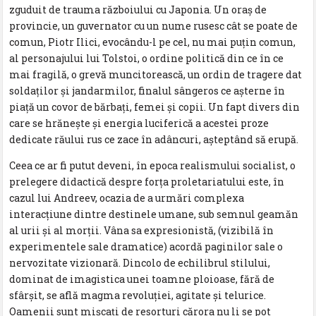
zguduit de trauma războiului cu Japonia. Un oraş de
provincie, un guvernator cu un nume rusesc cât se poate de
comun, Piotr Ilici, evocându-l pe cel, nu mai puţin comun,
al personajului lui Tolstoi, o ordine politică din ce în ce
mai fragilă, o grevă muncitorească, un ordin de tragere dat
soldaţilor şi jandarmilor, finalul sângeros ce aşterne în
piaţă un covor de bărbaţi, femei şi copii. Un fapt divers din
care se hrăneşte şi energia luciferică a acestei proze
dedicate răului rus ce zace în adâncuri, aşteptând să erupă.
Ceea ce ar fi putut deveni, în epoca realismului socialist, o
prelegere didactică despre forţa proletariatului este, în
cazul lui Andreev, ocazia de a urmări complexa
interacţiune dintre destinele umane, sub semnul geamăn
al urii şi al morţii. Vâna sa expresionistă, (vizibilă în
experimentele sale dramatice) acordă paginilor sale o
nervozitate vizionară. Dincolo de echilibrul stilului,
dominat de imagistica unei toamne ploioase, fără de
sfârşit, se află magma revoluţiei, agitate şi telurice.
Oamenii sunt mişcaţi de resorturi cărora nu li se pot