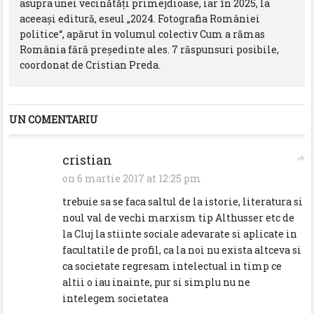
asupra unei vecinătăţi primejdioase, iar în 2025, la
aceeași editură, eseul „2024. Fotografia României
politice“, apărut în volumul colectiv Cum a rămas
România fără președinte ales. 7 răspunsuri posibile,
coordonat de Cristian Preda.
UN COMENTARIU
cristian
on 6 martie 2017 at 12:25 pm
trebuie sa se faca saltul de la istorie, literatura si
noul val de vechi marxism tip Althusser etc de
la Cluj la stiinte sociale adevarate si aplicate in
facultatile de profil, ca la noi nu exista altceva si
ca societate regresam intelectual in timp ce
altii o iau inainte, pur si simplu nu ne
intelegem societatea