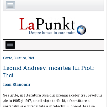
Carte
,
Cultura
,
Idei
Leonid Andreev: moartea lui Piotr
Ilici
Ioan Stanomir
Se simte, în literatura rusă din preajma celor trei revoluţii
,de la 1905 şi 1917, o nelinişte teribilă, o fremătare a
spiritului şi o curiozitate a intelectului, pregătite să se