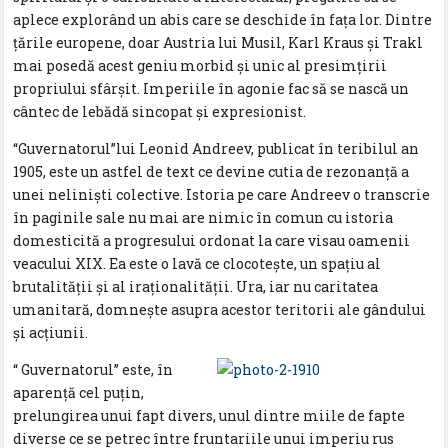
aplece explorând un abis care se deschide în faţa lor. Dintre
ţările europene, doar Austria lui Musil, Karl Kraus şi Trakl
mai posedă acest geniu morbid şi unic al presimţirii
propriului sfârşit. Imperiile în agonie fac să se nască un
cântec de lebădă sincopat şi expresionist.
“Guvernatorul”lui Leonid Andreev, publicat în teribilul an
1905, este un astfel de text ce devine cutia de rezonanţă a
unei nelinişti colective. Istoria pe care Andreev o transcrie
în paginile sale nu mai are nimic în comun cu istoria
domesticită a progresului ordonat la care visau oamenii
veacului XIX. Ea este o lavă ce clocoteşte, un spaţiu al
brutalităţii şi al iraţionalităţii. Ura, iar nu caritatea
umanitară, domneşte asupra acestor teritorii ale gândului
şi acţiunii.
“ Guvernatorul” este, în
aparenţă cel puţin,
prelungirea unui fapt divers, unul dintre miile de fapte
diverse ce se petrec între fruntariile unui imperiu rus