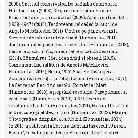
2008), Spiritul conservator. De la Barbu Catargiu la
Nicolae Iorga (2008), Despre sunete și memorie.
Fragmente de istoria ideilor (2009), Apărarea libertăţii
(1938–1947) (2010), Teodoreanu reloaded (alături de
Angelo Mitchievici, 2011), Umbre pe pânza vremii.
Secvenţe de istorie intelectuală (Humanitas, 2011),
Junimismul și pasiunea moderaţiei (Humanitas, 2013),
Camera obscură. Vis, imaginaţie și bandă desenată
(2014), Sfinxul rus. Idei, identităţi și obsesii (2015),
Comunism Inc. (alături de Angelo Mitchievici;
Humanitas, 2016), Rusia, 1917. Soarele însângerat.
Autocraţie, revoluţie și totalitarism (Humanitas, 2017),
La Centenar. Recitind secolul României Mari
(Humanitas, 2018), Așteptând revoluţia. Pașoptismul și
vocile sale (Humanitas, 2019), R.S.R. Lecţia de
învăţământ politic (Humanitas, 2021), Mama. Un jurnal
al dragostei și al despărțirii (Humanitas, 2022), Mama.
O fotografie a timpului și a iubirii (Humanitas, 2024).
În 2018, a publicat la Editura Humanitas eseul „Umbra
Rusiei“, în volumul colectiv Vin rușii! 5 perspective