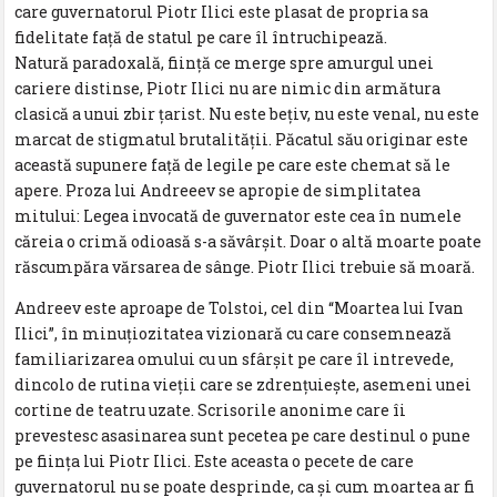
care guvernatorul Piotr Ilici este plasat de propria sa
fidelitate faţă de statul pe care îl întruchipează.
Natură paradoxală, fiinţă ce merge spre amurgul unei
cariere distinse, Piotr Ilici nu are nimic din armătura
clasică a unui zbir ţarist. Nu este beţiv, nu este venal, nu este
marcat de stigmatul brutalităţii. Păcatul său originar este
această supunere faţă de legile pe care este chemat să le
apere. Proza lui Andreeev se apropie de simplitatea
mitului: Legea invocată de guvernator este cea în numele
căreia o crimă odioasă s-a săvârşit. Doar o altă moarte poate
răscumpăra vărsarea de sânge. Piotr Ilici trebuie să moară.
Andreev este aproape de Tolstoi, cel din “Moartea lui Ivan
Ilici”, în minuţiozitatea vizionară cu care consemnează
familiarizarea omului cu un sfârşit pe care îl intrevede,
dincolo de rutina vieţii care se zdrenţuieşte, asemeni unei
cortine de teatru uzate. Scrisorile anonime care îi
prevestesc asasinarea sunt pecetea pe care destinul o pune
pe fiinţa lui Piotr Ilici. Este aceasta o pecete de care
guvernatorul nu se poate desprinde, ca şi cum moartea ar fi