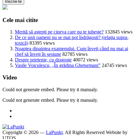
Cele mai citite
Merită să aştepţi pe cineva care nu te iubeşte?
132845 views
De ce unii oameni nu se mai pot îndrăgosti? (relaţia supra-
toxică)
83395 views
Noaptea dinaintea examenului. Cum înveţi când nu mai ai
chef să înveţi în sesiune
82785 views
Despre prietenie, cu dragoste
40072 views
Vasile Voiculescu, „În grădina Ghetsemani”
24745 views
Video
Could not generate embed. Please try it manualy.
Could not generate embed. Please try it manualy.
Copyright © 2026 —
LaPunkt
. All Rights Reserved
Website by
UTOS