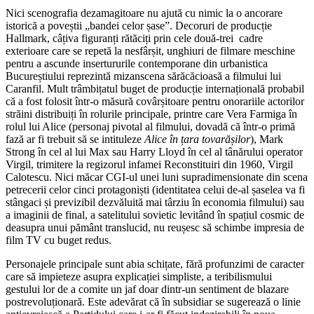
Nici scenografia dezamagitoare nu ajută cu nimic la o ancorare
istorică a poveștii „bandei celor șase”. Decoruri de producție
Hallmark, câțiva figuranți rătăciți prin cele două-trei cadre
exterioare care se repetă la nesfârșit, unghiuri de filmare meschine
pentru a ascunde insertururile contemporane din urbanistica
Bucureștiului reprezintă mizanscena sărăcăcioasă a filmului lui
Caranfil. Mult trâmbițatul buget de producție internațională probabil
că a fost folosit într-o măsură covârșitoare pentru onorariile actorilor
străini distribuiți în rolurile principale, printre care Vera Farmiga în
rolul lui Alice (personaj pivotal al filmului, dovadă că într-o primă
fază ar fi trebuit să se intituleze
Alice în țara tovarășilor
), Mark
Strong în cel al lui Max sau Harry Lloyd în cel al tânărului operator
Virgil, trimitere la regizorul infamei Reconstituiri din 1960, Virgil
Calotescu. Nici măcar CGI-ul unei luni supradimensionate din scena
petrecerii celor cinci protagoniști (identitatea celui de-al șaselea va fi
stângaci și previzibil dezvăluită mai târziu în economia filmului) sau
a imaginii de final, a satelitului sovietic levitând în spațiul cosmic de
deasupra unui pământ translucid, nu reușesc să schimbe impresia de
film TV cu buget redus.
Personajele principale sunt abia schițate, fără profunzimi de caracter
care să impieteze asupra explicației simpliste, a teribilismului
gestului lor de a comite un jaf doar dintr-un sentiment de blazare
postrevoluționară. Este adevărat că în subsidiar se sugerează o linie