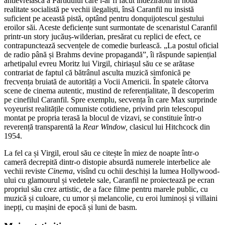
antievreiască a Partidului care i-ar fi făcut indezirabili în noua
realitate socialistă pe vechii ilegaliști, însă Caranfil nu insistă
suficient pe această pistă, optând pentru donquijotescul gestului
eroilor săi. Aceste deficiențe sunt surmontate de scenaristul Caranfil
printr-un story jucăuș-wilderian, presărat cu replici de efect, ce
contrapunctează secvențele de comedie burlească. „La postul oficial
de radio până și Brahms devine propagandă”, îi răspunde sapiențial
arhetipalul evreu Moritz lui Virgil, chiriașul său ce se arătase
contrariat de faptul că bătrânul asculta muzică simfonică pe
frecvența bruiată de autorități a Vocii Americii. În spatele câtorva
scene de cinema autentic, mustind de referențialitate, îl descoperim
pe cinefilul Caranfil. Spre exemplu, secvența în care Max surprinde
voyeurist realitățile comuniste cotidiene, privind prin telescopul
montat pe propria terasă la blocul de vizavi, se constituie într-o
reverență transparentă la
Rear Window,
clasicul lui Hitchcock din
1954.
La fel ca și Virgil, eroul său ce citește în miez de noapte într-o
cameră decrepită dintr-o distopie absurdă numerele interbelice ale
vechii reviste
Cinema
, visînd cu ochii deschiși la lumea Hollywood-
ului cu glamourul și vedetele sale, Caranfil ne proiectează pe ecran
propriul său crez artistic, de a face filme pentru marele public, cu
muzică și culoare, cu umor și melancolie, cu eroi luminoși și villaini
inepți, cu mașini de epocă și luni de basm.