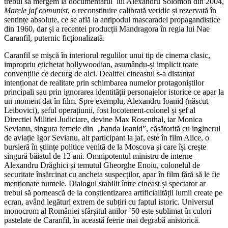
trebui să mergem la documentarul lui Alexandru Solomon din 2004,
Marele jaf comunist
, o reconstituire calibrată veridic și rezervată în
sentințe absolute, ce se află la antipodul mascaradei propagandistice
din 1960, dar și a recentei producții Mandragora în regia lui Nae
Caranfil, puternic ficționalizată.
Caranfil se mișcă în interiorul regulilor unui tip de cinema clasic,
impropriu etichetat hollywoodian, asumându-și implicit toate
convențiile ce decurg de aici. Dealtfel cineastul s-a distanțat
intenționat de realitate prin schimbarea numelor protagoniștilor
principali sau prin ignorarea identității personajelor istorice ce apar la
un moment dat în film. Spre exemplu, Alexandru Ioanid (născut
Leibovici), șeful operațiunii, fost locotenent-colonel și șef al
Directiei Militiei Judiciare, devine Max Rosenthal, iar Monica
Sevianu, singura femeie din „banda Ioanid”, căsătorită cu inginerul
de aviație Igor Sevianu, alt participant la jaf, este în film Alice, o
bursieră în științe politice venită de la Moscova și care își crește
singură băiatul de 12 ani. Omnipotentul ministru de interne
Alexandru Drăghici și temutul Gheorghe Enoiu, colonelul de
securitate însărcinat cu ancheta suspecților, apar în film fără să le fie
menționate numele. Dialogul stabilit între cineast și spectator ar
trebui să pornească de la conștientizarea artificialității lumii create pe
ecran, având legături extrem de subțiri cu faptul istoric. Universul
monocrom al României sfârșitul anilor `50 este sublimat în culori
pastelate de Caranfil, în această feerie mai degrabă anistorică.