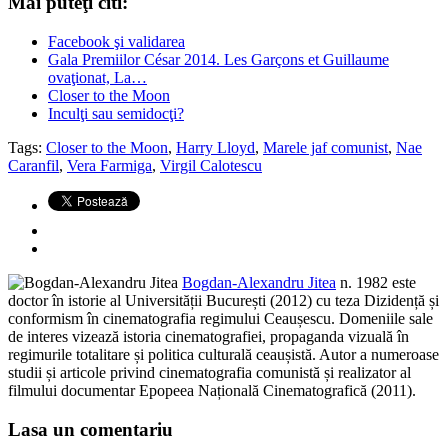
Mai puteţi citi:
Facebook şi validarea
Gala Premiilor César 2014. Les Garçons et Guillaume
ovaţionat, La…
Closer to the Moon
Inculţi sau semidocţi?
Tags:
Closer to the Moon
,
Harry Lloyd
,
Marele jaf comunist
,
Nae
Caranfil
,
Vera Farmiga
,
Virgil Calotescu
Bogdan-Alexandru Jitea
n. 1982 este
doctor în istorie al Universității București (2012) cu teza Dizidență și
conformism în cinematografia regimului Ceaușescu. Domeniile sale
de interes vizează istoria cinematografiei, propaganda vizuală în
regimurile totalitare și politica culturală ceaușistă. Autor a numeroase
studii și articole privind cinematografia comunistă și realizator al
filmului documentar Epopeea Națională Cinematografică (2011).
Lasa un comentariu