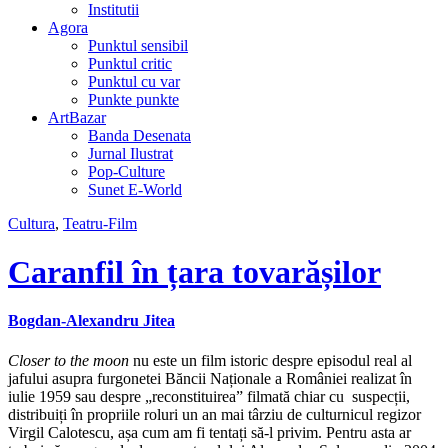
Institutii
Agora
Punktul sensibil
Punktul critic
Punktul cu var
Punkte punkte
ArtBazar
Banda Desenata
Jurnal Ilustrat
Pop-Culture
Sunet E-World
Cultura
,
Teatru-Film
Caranfil în țara tovarășilor
Bogdan-Alexandru Jitea
Closer to the moon
nu este un film istoric despre episodul real al
jafului asupra furgonetei Băncii Naționale a României realizat în
iulie 1959 sau despre „reconstituirea” filmată chiar cu suspecții,
distribuiți în propriile roluri un an mai târziu de culturnicul regizor
Virgil Calotescu, așa cum am fi tentați să-l privim. Pentru asta ar