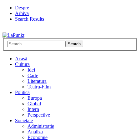
Despre
Arhiva
Search Results
Acasă
Cultura
Idei
Carte
Literatura
Teatru-Film
Politica
Europa
Global
Intern
Perspective
Societate
Administratie
Analiza
Economie