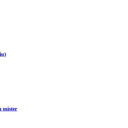
iu)
mister