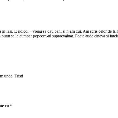
a in Iasi. E ridicol – vreau sa dau bani si n-am cui. Am scris celor de l
m putut sa le cumpar popcorn-ul supraevaluat. Poate aude cineva si intel
am unde. Trist!
ate cu
*