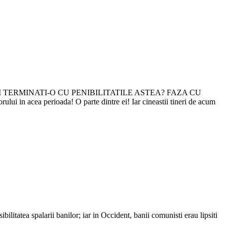
a invoace? MAI TERMINATI-O CU PENIBILITATILE ASTEA? FAZA CU
i in acea perioada! O parte dintre ei! Iar cineastii tineri de acum
bilitatea spalarii banilor; iar in Occident, banii comunisti erau lipsiti