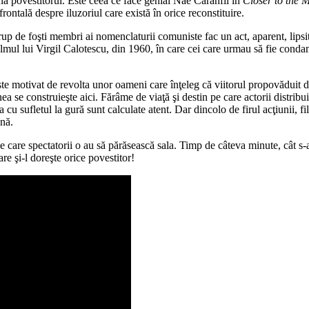
scenă povestitorul. Este ceea ce face genial Nae Caranfil în
Closer to the 
frontală despre iluzoriul care există în orice reconstituire.
rup de foşti membri ai nomenclaturii comuniste fac un act, aparent, li
filmul lui Virgil Calotescu, din 1960, în care cei care urmau să fie condamn
ste motivat de revolta unor oameni care înţeleg că viitorul propovăduit d
se construieşte aici. Fărâme de viaţă şi destin pe care actorii distribui
cu sufletul la gură sunt calculate atent. Dar dincolo de firul acţiunii, f
enă.
care spectatorii o au să părăsească sala. Timp de câteva minute, cât s-
e şi-l doreşte orice povestitor!