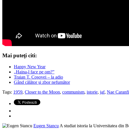
Mai puteţi citi:
Happy New Year
„Haina-l face pe om?”
Traian T. Coşovei – la adio
Gând călător şi zbor nefumător
Tags:
1959
,
Closer to the Moon
,
communism
,
istorie
,
jaf
,
Nae Caranfi
Eugen Stancu
A studiat istoria la Universitatea din