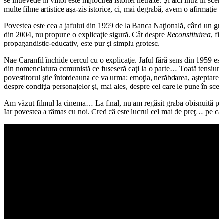
se întrevede în viitor este mijlocirea istoriei netrăite. Şi aici intră în 
multe filme artistice aşa-zis istorice, ci, mai degrabă, avem o afirmaţie 
Povestea este cea a jafului din 1959 de la Banca Naţională, când un g
din 2004, nu propune o explicaţie sigură. Cât despre
Reconstituirea
, 
propagandistic-educativ, este pur şi simplu grotesc.
Nae Caranfil închide cercul cu o explicaţie. Jaful fără sens din 1959 e
din nomenclatura comunistă ce fuseseră daţi la o parte… Toată tensiunea 
povestitorul ştie întotdeauna ce va urma: emoţia, nerăbdarea, aşteptarea 
despre condiţia personajelor şi, mai ales, despre cel care le pune în sc
Am văzut filmul la cinema… La final, nu am regăsit graba obişnuită pe 
Iar povestea a rămas cu noi. Cred că este lucrul cel mai de preţ… pe car