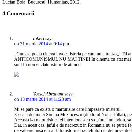
Lucian Boia, Bucureşti: Humanitas, 2012.
4 Comentarii
robert
says:
on 31 martie 2014 at 9:14 pm
,,Cum sa poata cineva invoca istoria pe care nu a trait-o,,
ANTICOMUNISMUL NU MAI TINE! In cinema cu atat mai putin! Cine 
sunt fii nomenclaturistilor de atunci!
Yossef Abraham
says:
on 18 martie 2014 at 11:23 am
Mi se pare ca exista o marturisire care limpezeste misterul.
E cea a doamnei Simina Mezincescu (din lotul Noica-Pillat), p
Aceasta i-a marturisit ca ei intentionasera sa „fure” un avion, 
Dar, in acest caz, jaful e de necrezut: in Romania nu se putea face
de valoare, insa ei i-ar fi transformat pe jefuitori in delincventi 