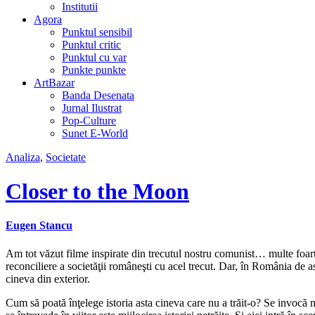
Institutii
Agora
Punktul sensibil
Punktul critic
Punktul cu var
Punkte punkte
ArtBazar
Banda Desenata
Jurnal Ilustrat
Pop-Culture
Sunet E-World
Analiza
,
Societate
Closer to the Moon
Eugen Stancu
Am tot văzut filme inspirate din trecutul nostru comunist… multe foarte
reconciliere a societăţii româneşti cu acel trecut. Dar, în România de a
cineva din exterior.
Cum să poată înţelege istoria asta cineva care nu a trăit-o? Se invocă 