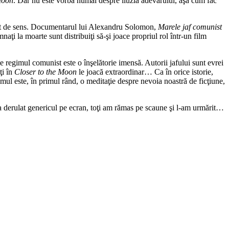
Moon
. Dar nu este vorba numai despre iluzia adevărului, aşa cum fac
psit de sens. Documentarul lui Alexandru Solomon,
Marele jaf comunist
aţi la moarte sunt distribuiţi să-şi joace propriul rol într-un film
e regimul comunist este o înşelătorie imensă. Autorii jafului sunt evrei
ţi în
Closer to the Moon
le joacă extraordinar… Ca în orice istorie,
ilmul este, în primul rând, o meditaţie despre nevoia noastră de ficţiune,
a derulat genericul pe ecran, toţi am rămas pe scaune şi l-am urmărit…