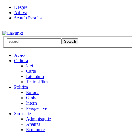
Despre
Arhiva
Search Results
Acasă
Cultura
Idei
Carte
Literatura
Teatru-Film
Politica
Europa
Global
Intern
Perspective
Societate
Administratie
Analiza
Economie