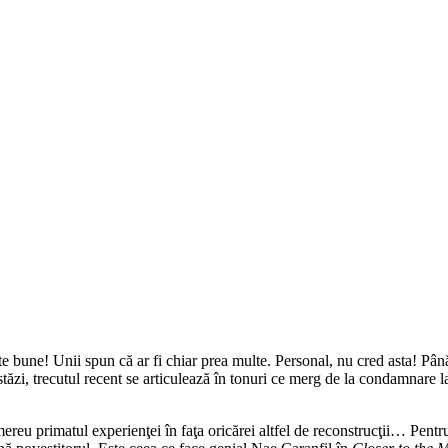
 bune! Unii spun că ar fi chiar prea multe. Personal, nu cred asta! Până
stăzi, trecutul recent se articulează în tonuri ce merg de la condamnare la
mereu primatul experienţei în faţa oricărei altfel de reconstrucţii… Pentr