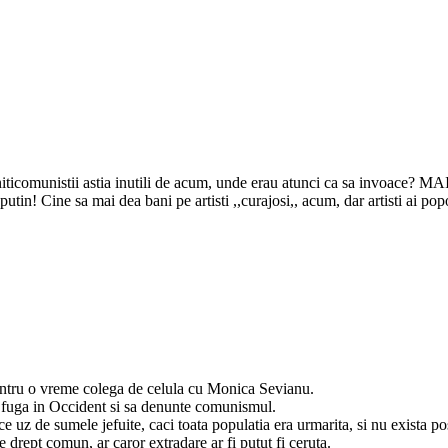
! Tti aniticomunistii astia inutili de acum, unde erau atunci ca s
sa mai dea bani pe artisti ,,curajosi,, acum, dar artisti ai poporulu
entru o vreme colega de celula cu Monica Sevianu.
sa fuga in Occident si sa denunte comunismul.
 uz de sumele jefuite, caci toata populatia era urmarita, si nu exista posi
de drept comun, ar caror extradare ar fi putut fi ceruta.