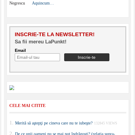
Aquincum…
INSCRIE-TE LA NEWSLETTER!
Sa fii mereu LaPunkt!
Email
CELE MAI CITITE
Merită să aştepţi pe cineva care nu te iubeşte?
132845 VIEWS
De ce unii oameni nu se mai pot îndrăgosti? (relaţia supra-