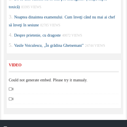
toxică)
83395 VIEWS
Noaptea dinaintea examenului. Cum înveţi când nu mai ai chef
să înveţi în sesiune
82785 VIEWS
Despre prietenie, cu dragoste
40072 VIEWS
Vasile Voiculescu, „În grădina Ghetsemani”
24744 VIEWS
VIDEO
Could not generate embed. Please try it manualy.