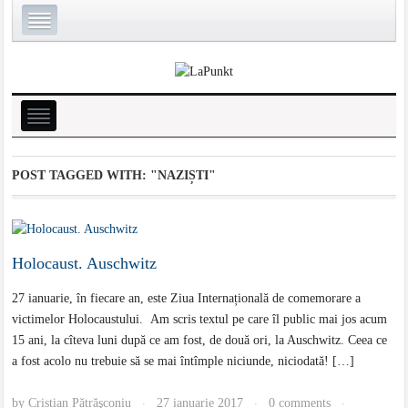
POST TAGGED WITH:
"NAZIȘTI"
Holocaust. Auschwitz
27 ianuarie, în fiecare an, este Ziua Internațională de comemorare a
victimelor Holocaustului. Am scris textul pe care îl public mai jos acum
15 ani, la cîteva luni după ce am fost, de două ori, la Auschwitz. Ceea ce
a fost acolo nu trebuie să se mai întîmple niciunde, niciodată! […]
by
Cristian Pătrăşconiu
27 ianuarie 2017
0 comments
·
·
·