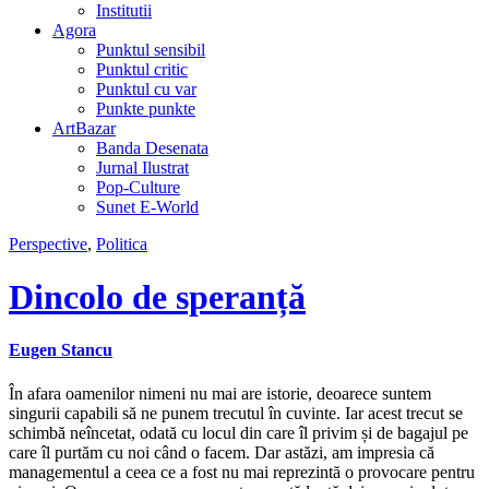
Institutii
Agora
Punktul sensibil
Punktul critic
Punktul cu var
Punkte punkte
ArtBazar
Banda Desenata
Jurnal Ilustrat
Pop-Culture
Sunet E-World
Perspective
,
Politica
Dincolo de speranță
Eugen Stancu
În afara oamenilor nimeni nu mai are istorie, deoarece suntem
singurii capabili să ne punem trecutul în cuvinte. Iar acest trecut se
schimbă neîncetat, odată cu locul din care îl privim și de bagajul pe
care îl purtăm cu noi când o facem. Dar astăzi, am impresia că
managementul a ceea ce a fost nu mai reprezintă o provocare pentru