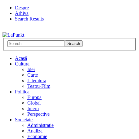
Despre
Arhiva
Search Results
Acasă
Cultura
Idei
Carte
Literatura
Teatru-Film
Politica
Europa
Global
Intern
Perspective
Societate
Administratie
Analiza
Economie