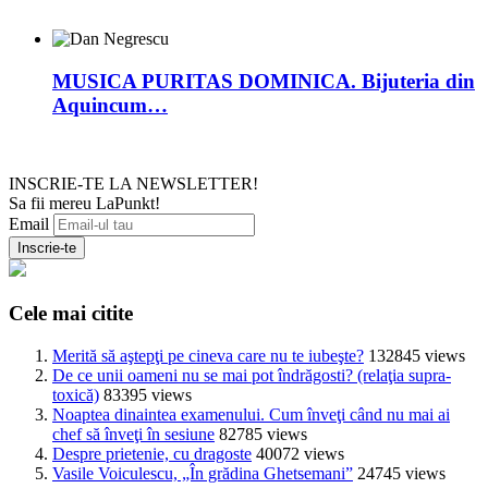
MUSICA PURITAS DOMINICA. Bijuteria din
Aquincum…
INSCRIE-TE LA NEWSLETTER!
Sa fii mereu LaPunkt!
Email
Cele mai citite
Merită să aştepţi pe cineva care nu te iubeşte?
132845 views
De ce unii oameni nu se mai pot îndrăgosti? (relaţia supra-
toxică)
83395 views
Noaptea dinaintea examenului. Cum înveţi când nu mai ai
chef să înveţi în sesiune
82785 views
Despre prietenie, cu dragoste
40072 views
Vasile Voiculescu, „În grădina Ghetsemani”
24745 views