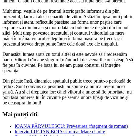
nimeni. O spun oarecum resemnat: această luptă deja s-a pierdut.
Mult timp, veștile de pe frontul istoriografic informau din plin
prezentul, dar mai ales scenariile de viitor. Astăzi în lipsa unui public
informat și atent, reflecțiile paseiste iau forma unor paștise care
explodează dimineața și mor odată cu buletinele de știri din timpul
zilei. Mult timp povestea trecutului și conturul viitorului au mers
mână în mână: viitorul se legitima în bună măsură pe trecut, iar
prezentul servea drept punte între cele două axe ale timpului.
Dar astăzi lumea arată cu totul altfel și este nevoie să-i redesenăm
harta. Viitorul rămâne singurul mănunchi de scenarii care așteaptă să
fie pus în cuvinte. Pe baza lui ne-am putea construi și întreține
speranța.
Din păcate însă, dinamica spațiului public trece printr-o perioadă de
reflux. Sunt convins că pesimiștii ar spune că nu mai avem nicio
șansă. Au și ei dreptatea lor: când viitorul ajunge să fie prioritate, nu
poți lăsa punerea lui în cuvinte pe seama unora lipsiți de viziune și
pe deasupra limbuți!
Mai puteţi citi:
IOANA PÂRVULESCU: Prevestirea (fragment de roman)
Interviu LUCIAN BOIA: Unirea. Marea Unire