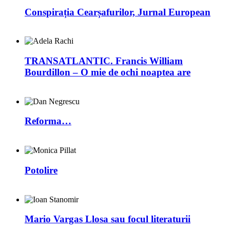
Conspirația Cearșafurilor, Jurnal European
TRANSATLANTIC. Francis William
Bourdillon – O mie de ochi noaptea are
Reforma…
Potolire
Mario Vargas Llosa sau focul literaturii