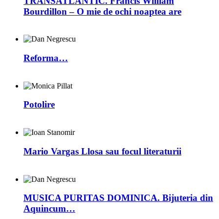
TRANSATLANTIC. Francis William
Bourdillon – O mie de ochi noaptea are
Reforma…
Potolire
Mario Vargas Llosa sau focul literaturii
MUSICA PURITAS DOMINICA. Bijuteria din
Aquincum…