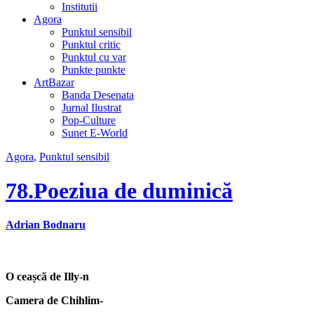
Institutii
Agora
Punktul sensibil
Punktul critic
Punktul cu var
Punkte punkte
ArtBazar
Banda Desenata
Jurnal Ilustrat
Pop-Culture
Sunet E-World
Agora
,
Punktul sensibil
78.Poeziua de duminică
Adrian Bodnaru
O ceașcă de Illy-n
Camera de Chihlim-