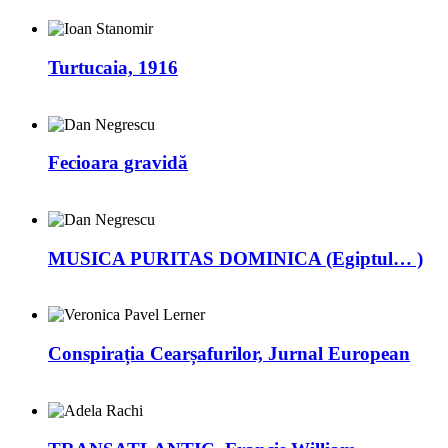
Turtucaia, 1916
Fecioara gravidă
MUSICA PURITAS DOMINICA (Egiptul… )
Conspirația Cearșafurilor, Jurnal European