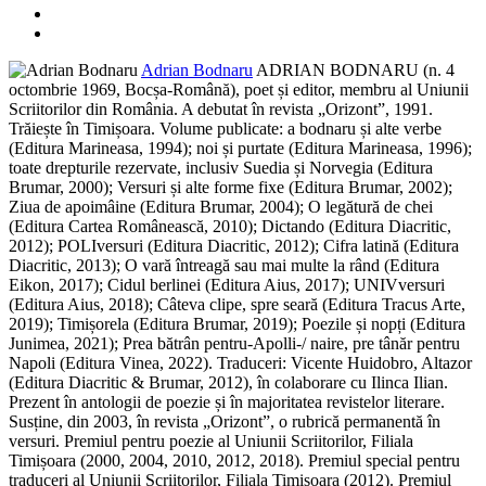
Adrian Bodnaru
ADRIAN BODNARU (n. 4
octombrie 1969, Bocșa-Română), poet și editor, membru al Uniunii
Scriitorilor din România. A debutat în revista „Orizont”, 1991.
Trăiește în Timișoara. Volume publicate: a bodnaru și alte verbe
(Editura Marineasa, 1994); noi și purtate (Editura Marineasa, 1996);
toate drepturile rezervate, inclusiv Suedia și Norvegia (Editura
Brumar, 2000); Versuri și alte forme fixe (Editura Brumar, 2002);
Ziua de apoimâine (Editura Brumar, 2004); O legătură de chei
(Editura Cartea Românească, 2010); Dictando (Editura Diacritic,
2012); POLIversuri (Editura Diacritic, 2012); Cifra latină (Editura
Diacritic, 2013); O vară întreagă sau mai multe la rând (Editura
Eikon, 2017); Cidul berlinei (Editura Aius, 2017); UNIVversuri
(Editura Aius, 2018); Câteva clipe, spre seară (Editura Tracus Arte,
2019); Timișorela (Editura Brumar, 2019); Poezile și nopți (Editura
Junimea, 2021); Prea bătrân pentru-Apolli-/ naire, pre tânăr pentru
Napoli (Editura Vinea, 2022). Traduceri: Vicente Huidobro, Altazor
(Editura Diacritic & Brumar, 2012), în colaborare cu Ilinca Ilian.
Prezent în antologii de poezie și în majoritatea revistelor literare.
Susține, din 2003, în revista „Orizont”, o rubrică permanentă în
versuri. Premiul pentru poezie al Uniunii Scriitorilor, Filiala
Timișoara (2000, 2004, 2010, 2012, 2018). Premiul special pentru
traduceri al Uniunii Scriitorilor, Filiala Timișoara (2012). Premiul