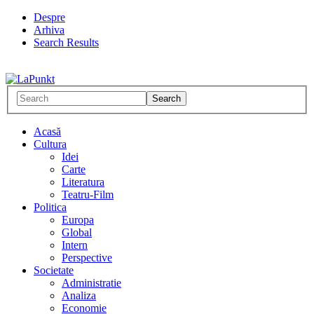
Despre
Arhiva
Search Results
Acasă
Cultura
Idei
Carte
Literatura
Teatru-Film
Politica
Europa
Global
Intern
Perspective
Societate
Administratie
Analiza
Economie