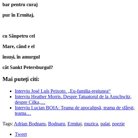
bar pentru curaj
pur în Ermitaj,
cu Sânpetru cel
Mare, când e el
însuși, în amurgul
cât Sankt Petersburgul?
Mai puteţi citi:
Interviu José Luís Peixoto. „Eu-familia-regiunea“
Interviu Heather Morris. Despre Tatuatorul de la Auschwitz,
despre Cilka,…
Interviu Lucian BOIA: Teama de apocalipsă, teama de sfârșit,
teama…
Tags:
Adrian Bodnaru
,
Bodnaru
,
Ermitaj
,
muzica
,
palat
,
poezie
Tweet