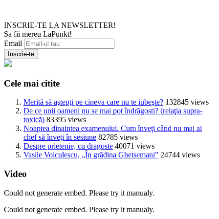
INSCRIE-TE LA NEWSLETTER!
Sa fii mereu LaPunkt!
Email
Cele mai citite
Merită să aştepţi pe cineva care nu te iubeşte?
132845 views
De ce unii oameni nu se mai pot îndrăgosti? (relaţia supra-
toxică)
83395 views
Noaptea dinaintea examenului. Cum înveţi când nu mai ai
chef să înveţi în sesiune
82785 views
Despre prietenie, cu dragoste
40071 views
Vasile Voiculescu, „În grădina Ghetsemani”
24744 views
Video
Could not generate embed. Please try it manualy.
Could not generate embed. Please try it manualy.