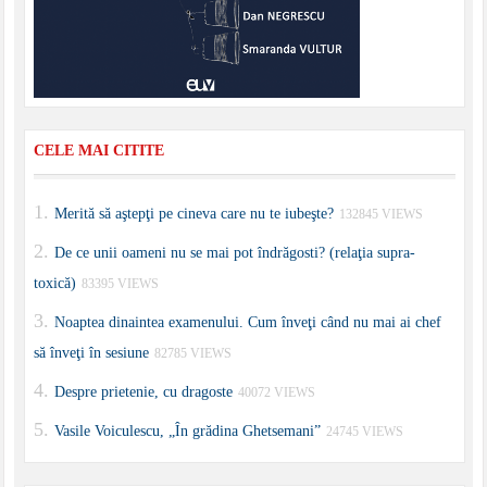
CELE MAI CITITE
Merită să aştepţi pe cineva care nu te iubeşte?
132845 VIEWS
De ce unii oameni nu se mai pot îndrăgosti? (relaţia supra-
toxică)
83395 VIEWS
Noaptea dinaintea examenului. Cum înveţi când nu mai ai chef
să înveţi în sesiune
82785 VIEWS
Despre prietenie, cu dragoste
40072 VIEWS
Vasile Voiculescu, „În grădina Ghetsemani”
24745 VIEWS