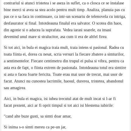
contrariul si atunci tristetea i se aseza in suflet, ca o closca ce se instalase
bine merci si avea sa stea acolo pentru mult timp. Analiza, planuia pas cu
pas ce o sa faca in continuare, ca intr-un scenariu de telenovela cu intriga,
desfasurator si final. Intotdeauna finalul era salvator. O scotea din haos,
din agonie si o aducea la suprafata. Vedea iarasi soarele, ea insasi
devenind unul mare si stralucitor, asa cum ii era de altfel firea.
Si tot aici, in bula ei magica traia mult, traia intens si pasional. Radea cu
toata fiinta ei, dorea cu nesat, scria versuri la fiecare zbatere a simturilor,
a sentimentelor. Fiecare centimetru din trupul ei pulsa si vibra, pentru ca
asta era de fapt, o fiinta extrem de pasionala. Intotdeauna totul era simtire
si asta o facea foarte fericita. Toate erau mai usor de trecut, mai usor de
facut. Atunci nu cunostea lacrimile, haosul, durerea, tristetea, abandonul
sau amagirea.
Aici, in bula ei magica, isi iubea trecutul atat de mult incat si l-ar fi
facut prezent, aici ar fi oprit timpul si tot aici isi blestema iubirile:
“cand alte buze gusti, sa simti doar amar,
Si inima s-o simti mereu ca pe-un jar,