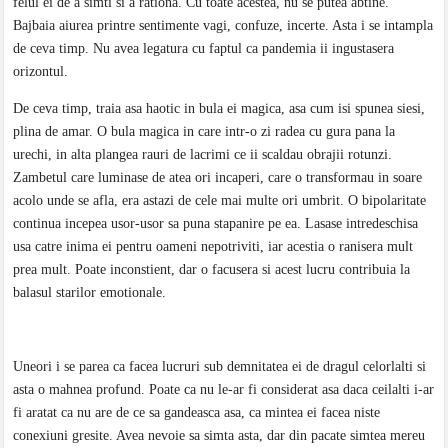
felul ei de a simti si a rationa. Cu toate acestea, nu se putea abtine.
Bajbaia aiurea printre sentimente vagi, confuze, incerte. Asta i se intampla
de ceva timp. Nu avea legatura cu faptul ca pandemia ii ingustasera
orizontul.
De ceva timp, traia asa haotic in bula ei magica, asa cum isi spunea siesi,
plina de amar. O bula magica in care intr-o zi radea cu gura pana la
urechi, in alta plangea rauri de lacrimi ce ii scaldau obrajii rotunzi.
Zambetul care luminase de atea ori incaperi, care o transformau in soare
acolo unde se afla, era astazi de cele mai multe ori umbrit. O bipolaritate
continua incepea usor-usor sa puna stapanire pe ea. Lasase intredeschisa
usa catre inima ei pentru oameni nepotriviti, iar acestia o ranisera mult
prea mult. Poate inconstient, dar o facusera si acest lucru contribuia la
balasul starilor emotionale.
Uneori i se parea ca facea lucruri sub demnitatea ei de dragul celorlalti si
asta o mahnea profund. Poate ca nu le-ar fi considerat asa daca ceilalti i-ar
fi aratat ca nu are de ce sa gandeasca asa, ca mintea ei facea niste
conexiuni gresite. Avea nevoie sa simta asta, dar din pacate simtea mereu