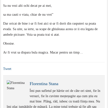
Sa nu vezi alti ochi decat pe ai mei,
sa ma cauti o viata, chiar de nu vrei”
Dar oricat de bine i-ar fi fost aici si-ar fi dorit din rasputeri sa poata
evada. Sa uite, sa ierte, sa scape de ghiuleaua aceea ce ii era legata de
ambele picioare. Voia sa poata trai si atat.
Obosise.
Ar fi vrut sa dispara bula magica. Macar pentru un timp…
Tweet
Florentina Stana
Îmi pun sufletul pe hârtie ori de câte ori simt, fie în
versuri, fie în cuvinte meșteșugite așa cum știu eu
mai bine. Plâng, râd, iubesc cu toată ființa mea. Nu
îmi plac jumătățile de măsură. La mine totul trebuie să fie alb sau