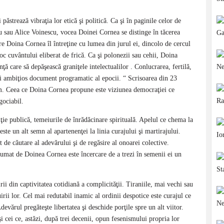
păstrează vibraţia lor etică şi politică. Ca şi în paginile celor de
u sau Alice Voinescu, vocea Doinei Cornea se distinge în tăcerea
are Doina Cornea îl întreţine cu lumea din jurul ei, dincolo de cercul
 loc cuvântului eliberat de frică. Ca şi polonezii sau cehii, Doina
ţă care să depăşească graniţele intelectualilor . Conlucrarea, fertilă,
mai ambiţios document programatic al epocii. “ Scrisoarea din 23
sm. Ceea ce Doina Cornea propune este viziunea democraţiei ce
gociabil.
ţie publică, temeiurile de înrădăcinare spirituală. Apelul ce chema la
te un alt semn al apartenenţei la linia curajului şi martirajului.
 de căutare al adevărului şi de regăsire al onoarei colective.
asumat de Doinea Cornea este încercare de a trezi în semenii ei un
ii din captivitatea cotidiană a complicităţii. Tiraniile, mai vechi sau
rii lor. Cel mai redutabil inamic al ordinii despotice este curajul ce
devărul pregăteşte libertatea şi deschide porţile spre un alt viitor.
 cei ce, astăzi, după trei decenii, opun fesenismului propria lor