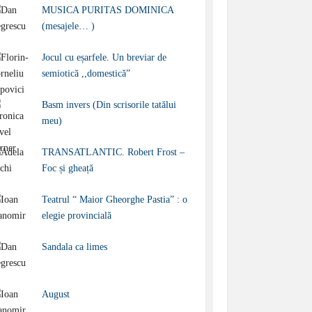
MUSICA PURITAS DOMINICA
(mesajele… )
Jocul cu eșarfele. Un breviar de
semiotică ,,domestică”
Basm invers (Din scrisorile tatălui
meu)
TRANSATLANTIC. Robert Frost –
Foc și gheață
Teatrul “ Maior Gheorghe Pastia” : o
elegie provincială
Sandala ca limes
August