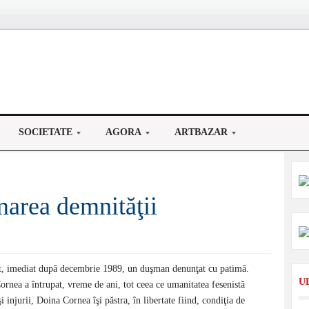
SOCIETATE
AGORA
ARTBAZAR
area demnităţii
t, imediat după decembrie 1989, un duşman denunţat cu patimă.
U
rnea a întrupat, vreme de ani, tot ceea ce umanitatea fesenistă
şi injurii, Doina Cornea îşi păstra, în libertate fiind, condiţia de