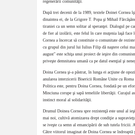
regenerării comunităţii.
După trei decenii de la 1989, textele Doinei Cornea îşi 
dinaintea ei, de la Grigore T. Popa şi Mihail Fărcăşăn
tiraniei ca un semn solitar al speranţei. Dialogul pe c
de fier al izolării, este felul în care muţenia laşă face
Cornea a încercat să constituie o comunitate de rezisten
cu grupul din jurul lui Iulius Filip dă naştere celui 
august” este schiţa unui proiect de ieşire din comuni
priveşte demnitatea umană ca pe datul esenţial şi nene
Doina Cornea şi-a păstrat, în lunga ei acţiune de opozi
anularea interzicerii Bisericii Române Unite cu Roma es
Politica este, pentru Doina Cornea, fondată pe un efort
Minciuna corupe şi sapă temeliile libertăţii. Curajul 
instinct moral al solidarităţii.
Drumul Doinea Cornea spre rezistenţă este unul al ieşir
mai noi, cultivă atomizarea drept condiţie a supravieţui
se iveşte ca semn al emancipării de sub tutela friciii. A
Către viitorul imaginat de Doina Cornea se îndreaptă şi