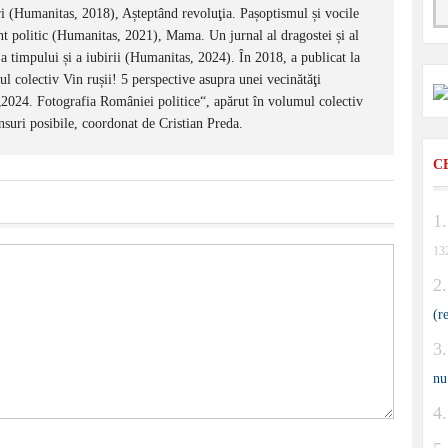
 (Humanitas, 2018), Așteptând revoluţia. Pașoptismul și vocile
t politic (Humanitas, 2021), Mama. Un jurnal al dragostei și al
 timpului și a iubirii (Humanitas, 2024). În 2018, a publicat la
 colectiv Vin rușii! 5 perspective asupra unei vecinătăţi
 „2024. Fotografia României politice“, apărut în volumul colectiv
suri posibile, coordonat de Cristian Preda.
C
13
(r
nu