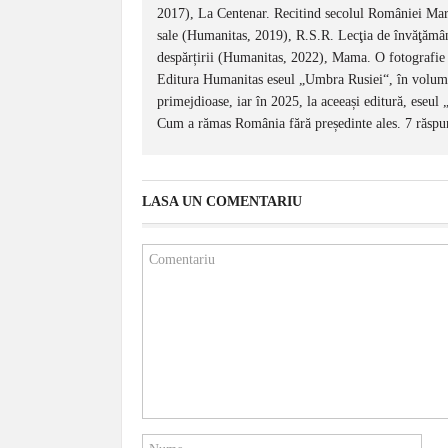
2017), La Centenar. Recitind secolul României Mari
sale (Humanitas, 2019), R.S.R. Lecţia de învăţămân
despărțirii (Humanitas, 2022), Mama. O fotografie a
Editura Humanitas eseul „Umbra Rusiei“, în volumul
primejdioase, iar în 2025, la aceeași editură, eseul
Cum a rămas România fără președinte ales. 7 răspun
LASA UN COMENTARIU