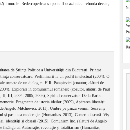
tăţii morale. Redescoperirea sa poate fi ocazia de a refonda decenţa
tatea de Știinţe Politice a Universităţii din București. Printre
inţa conservatoare. Preliminarii la un profil intelectual (2004), O
nale urmate de un dialog cu H.R. Patapievici (coautor, alături de
 2004), Explorări în comunismul românesc (coautor, alături de Paul
, II, III, 2004, 2005, 2008), Spiritul conservator. De la Barbu
memorie. Fragmente de istoria ideilor (2009), Apărarea libertăţii
 de Angelo Mitchievici, 2011), Umbre pe pânza vremii. Secvenţe
mul și pasiunea moderaţiei (Humanitas, 2013), Camera obscură. Vis,
ei, identităţi și obsesii (2015), Comunism Inc. (alături de Angelo
 însângerat. Autocraţie, revoluţie și totalitarism (Humanitas,