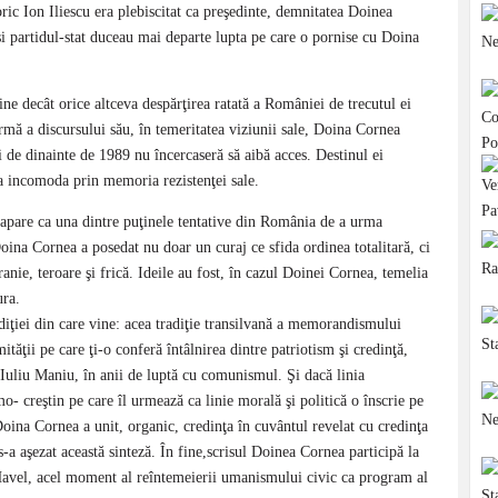
ric Ion Iliescu era plebiscitat ca preşedinte, demnitatea Doinea
şi partidul-stat duceau mai departe lupta pe care o pornise cu Doina
bine decât orice altceva despărţirea ratată a României de trecutul ei
ermă a discursului său, în temeritatea viziunii sale, Doina Cornea
i de dinainte de 1989 nu încercaseră să aibă acces. Destinul ei
a incomoda prin memoria rezistenţei sale.
 apare ca una dintre puţinele tentative din România de a urma
ina Cornea a posedat nu doar un curaj ce sfida ordinea totalitară, ci
ranie, teroare şi frică. Ideile au fost, în cazul Doinei Cornea, temelia
ura.
diţiei din care vine: acea tradiţie transilvană a memorandismului
ităţii pe care ţi-o conferă întâlnirea dintre patriotism şi credinţă,
i Iuliu Maniu, în anii de luptă cu comunismul. Şi dacă linia
- creştin pe care îl urmează ca linie morală şi politică o înscrie pe
ina Cornea a unit, organic, credinţa în cuvântul revelat cu credinţa
-a aşezat această sinteză. În fine,scrisul Doinea Cornea participă la
 Havel, acel moment al reîntemeierii umanismului civic ca program al