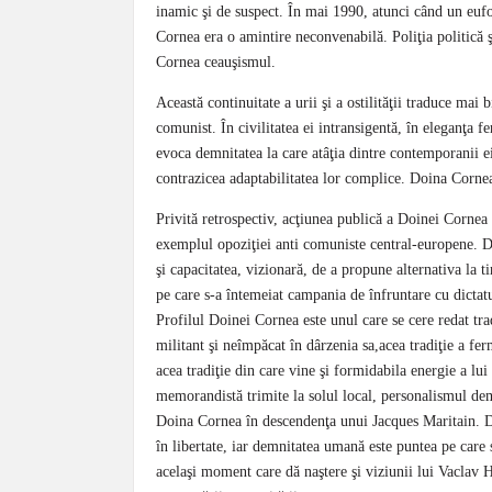
inamic şi de suspect. În mai 1990, atunci când un eufo
Cornea era o amintire neconvenabilă. Poliţia politică 
Cornea ceauşismul.
Această continuitate a urii şi a ostilităţii traduce mai 
comunist. În civilitatea ei intransigentă, în eleganţa f
evoca demnitatea la care atâţia dintre contemporanii e
contrazicea adaptabilitatea lor complice. Doina Corne
Privită retrospectiv, acţiunea publică a Doinei Cornea
exemplul opoziţiei anti comuniste central-europene. Do
şi capacitatea, vizionară, de a propune alternativa la ti
pe care s-a întemeiat campania de înfruntare cu dictat
Profilul Doinei Cornea este unul care se cere redat tra
militant şi neîmpăcat în dârzenia sa,acea tradiţie a ferm
acea tradiţie din care vine şi formidabila energie a lu
memorandistă trimite la solul local, personalismul demo
Doina Cornea în descendenţa unui Jacques Maritain. Do
în libertate, iar demnitatea umană este puntea pe care s
acelaşi moment care dă naştere şi viziunii lui Vaclav