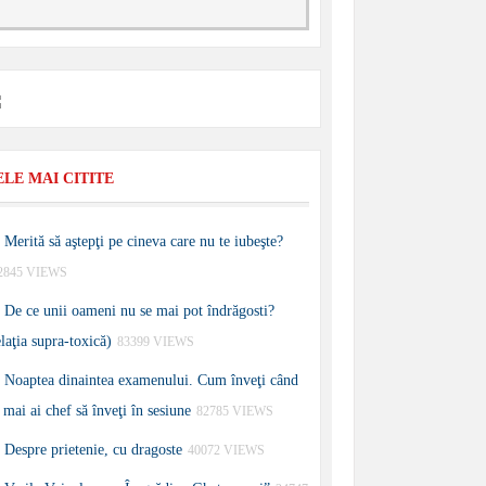
ELE MAI CITITE
Merită să aştepţi pe cineva care nu te iubeşte?
2845 VIEWS
De ce unii oameni nu se mai pot îndrăgosti?
elaţia supra-toxică)
83399 VIEWS
Noaptea dinaintea examenului. Cum înveţi când
 mai ai chef să înveţi în sesiune
82785 VIEWS
Despre prietenie, cu dragoste
40072 VIEWS