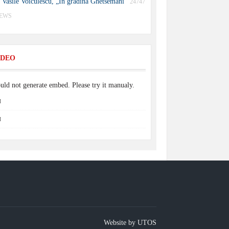
Vasile Voiculescu, „În grădina Ghetsemani”
24747
IEWS
IDEO
uld not generate embed. Please try it manualy.
Website by UTOS