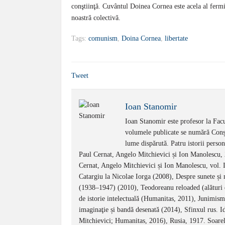
conştiinţă. Cuvântul Doinea Cornea este acela al fermi
noastră colectivă.
Tags:
comunism
,
Doina Cornea
,
libertate
Tweet
Ioan Stanomir
Ioan Stanomir este profesor la Facul
volumele publicate se numără Conști
lume dispărută. Patru istorii perso
Paul Cernat, Angelo Mitchievici și Ion Manolescu,
Cernat, Angelo Mitchievici și Ion Manolescu, vol. I
Catargiu la Nicolae Iorga (2008), Despre sunete și 
(1938–1947) (2010), Teodoreanu reloaded (alături
de istorie intelectuală (Humanitas, 2011), Junimis
imaginaţie și bandă desenată (2014), Sfinxul rus. Id
Mitchievici; Humanitas, 2016), Rusia, 1917. Soarele