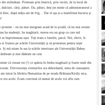
 din străinătate. Primeam prin biserică, prin vecini, de la locul de
 dulciuri, cărți, pături. Da, pături, deși țin minte că administratorul a
 bloc, după atâția ani de frig… Dar el așa și-a manifestat bucuria și
t!
de proteste – eu nu mai mergeam acasă de la școală, că nu mai aveam
tau ba studenții, ba maghiarii, mereu era un grup cu care mă
i se împrieteneau ușor. Toți eram o familie, parcă. Noi, elevii, le
 ei frumos pe scările Universității și să protesteze pentru niște
 Și mă uitam în sus la scările interioare ale Universității Babeș-
. Zâmbeam și mai dădeam un ceai.
inte că citeam tot (!) ce apărea în limba maghiară și foarte mult din
evoram. Efervescența vremurilor era debordantă, setea de cunoaștere
 am intrat în librăria Humanitas de pe strada Brătianu/Király utca,
 ce era acolo. Eram convinsă că numai de acolo voi afla cum