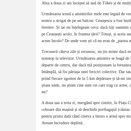
Abia a doua zi am început să aud de Tőkés și de mulțim
Următoarea scenă a amintirilor mele este legată de ve
nostru a strigat de pe un balcon: Ceaușescu a fost huidu
ferestre. Și iar nu înțelegeam ceva: dacă toți oamenii s
pe Ceaușești acolo, în fruntea țării? Totuși, și aceia
acum încolo? De unde vom ști că nu erau de „partea no
Trecuseră câteva zile și recunosc, nu țin minte dacă m
nonstop la televizor. Următoarea amintire se leagă de 
departe de centru, dar dacă mă poziționam la fereastra
întâmplă, să fiu părtașa unei fericiri colective. Dar ta
prind fiecare zgomot de la 5 km depărtare și să-mi ima
știam unde, nu știam cine sunt cei care trag cu arme, d
nu?
A doua sau a treia zi, mergând spre cimitir, în Piața C
coboare din mașină și să deschidă portbagajul (căutau 
pentru prima dată când cineva a întors o armă spre 
Aveam încredere deplină…