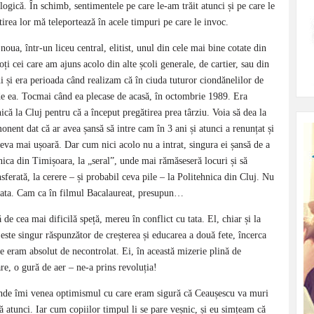
ogică. În schimb, sentimentele pe care le-am trăit atunci și pe care le
irea lor mă teleportează în acele timpuri pe care le invoc.
oua, într-un liceu central, elitist, unul din cele mai bine cotate din
oți cei care am ajuns acolo din alte școli generale, de cartier, sau din
i și era perioada când realizam că în ciuda tuturor ciondănelilor de
de ea. Tocmai când ea plecase de acasă, în octombrie 1989. Era
ică la Cluj pentru că a început pregătirea prea târziu. Voia să dea la
onent dat că ar avea șansă să intre cam în 3 ani și atunci a renunțat și
ceva mai ușoară. Dar cum nici acolo nu a intrat, singura ei șansă de a
ica din Timișoara, la „seral”, unde mai rămăseseră locuri și să
nsferată, la cerere – și probabil ceva pile – la Politehnica din Cluj. Nu
de tata. Cam ca în filmul Bacalaureat, presupun…
de cea mai dificilă speță, mereu în conflict cu tata. El, chiar și la
este singur răspunzător de creșterea și educarea a două fete, încerca
e eram absolut de necontrolat. Ei, în această mizerie plină de
are, o gură de aer – ne-a prins revoluția!
unde îmi venea optimismul cu care eram sigură că Ceaușescu va muri
ă atunci. Iar cum copiilor timpul li se pare veșnic, și eu simțeam că