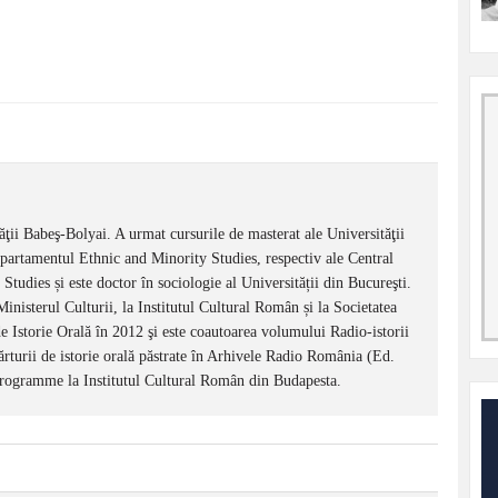
tăţii Babeş-Bolyai. A urmat cursurile de masterat ale Universităţii
artamentul Ethnic and Minority Studies, respectiv ale Central
tudies și este doctor în sociologie al Universității din Bucureşti.
inisterul Culturii, la Institutul Cultural Român și la Societatea
 Istorie Orală în 2012 şi este coautoarea volumului Radio-istorii
ărturii de istorie orală păstrate în Arhivele Radio România (Ed.
programme la Institutul Cultural Român din Budapesta.