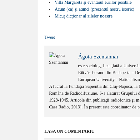
Villa Margareta și evantaiul eurilor posibile
Acum (ca) și atunci (prezentul nostru istoric)
Micuț dicționar al zilelor noastre
Tweet
Ágota Szentannai
este sociolog, licenţiată a Universi
Eötvös Loránd din Budapesta – Dep
European University - Nationalism S
A lucrat la Fundaţia Sapientia din Cluj-Napoca, la M
Română de Radiodifuziune. S-a alăturat Grupului de
1928-1945. Articole din publicaţii radiofonice şi m
Casa Radio, 2013). În present este coordinator de 
LASA UN COMENTARIU