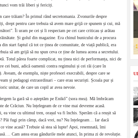
nci vom trăi liberi și fericiți.
în care trăiam? În primul rând secretomania. Zvonurile despre
ulți, drept pentru care trebuia să avem mare grijă ce spunem și cui, mă
nători”. Îi uram pe cei și îi respectam pe cei care criticau și arătau
străinătate. Și golul din magazine. Era chinul bunicului de a procura
in start faptul că tot ce ținea de comunitate, de viață publică, era
buia să am grijă să nu spun ceva ce ține de lumea aceea a secretului.
ptă. Totul părea foarte complicat, nu ținea nici de performanța, nici de
 cei buni, adică oamenii contra regimului și cei răi (care în
u). Aveam, de exemplu, niște profesori execrabili, despre care se
U
veam și pedagogi extraordinari – care erau securiști. Școala pur și
oric unitar, de care un copil ar avea nevoie.
„Mergem la gară să o așteptăm pe Enikő” (sora mea). Mă îmbrăcam
ainte de Crăciun. Nu înțelegeam de ce vine mai devreme acasă.
, ea vine cu ultimul tren, orașul va fi închis. Sperăm că a reușit să
ș? Păi fugi prin câmp, dacă vrei, nu? Nu înțelegeam… Iar dacă
 ce vine acasă? Trebuie să stea să lupte! Apoi, resemnată, îmi
casă…. Cam astea erau gândurile mele atunci, în prima zi de revoluție.