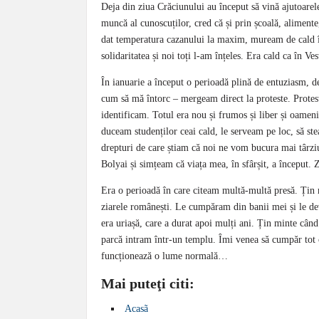
Deja din ziua Crăciunului au început să vină ajutoarele
muncă al cunoscuților, cred că și prin școală, alimente,
dat temperatura cazanului la maxim, muream de cald în
solidaritatea și noi toți l-am înțeles. Era cald ca în Ves
În ianuarie a început o perioadă plină de entuziasm, 
cum să mă întorc – mergeam direct la proteste. Protes
identificam. Totul era nou și frumos și liber și oameni
duceam studenților ceai cald, le serveam pe loc, să stea
drepturi de care știam că noi ne vom bucura mai târziu.
Bolyai și simțeam că viața mea, în sfârșit, a început
Era o perioadă în care citeam multă-multă presă. Țin m
ziarele românești. Le cumpăram din banii mei și le d
era uriașă, care a durat apoi mulți ani. Țin minte când
parcă intram într-un templu. Îmi venea să cumpăr tot
funcționează o lume normală…
Mai puteţi citi:
Acasã