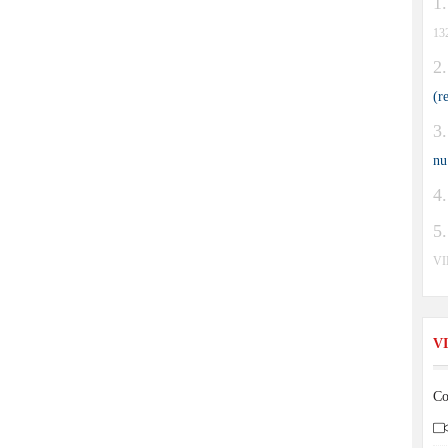
13
(r
nu
V
V
Co