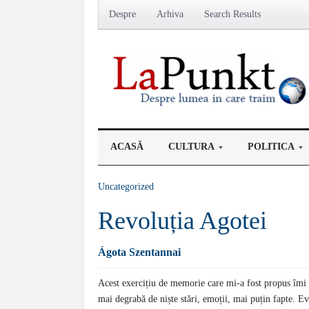
Despre
Arhiva
Search Results
ACASĂ
CULTURA
POLITICA
Uncategorized
Revoluția Agotei
Ágota Szentannai
Acest exercițiu de memorie care mi-a fost propus îmi 
mai degrabă de niște stări, emoții, mai puțin fapte. E