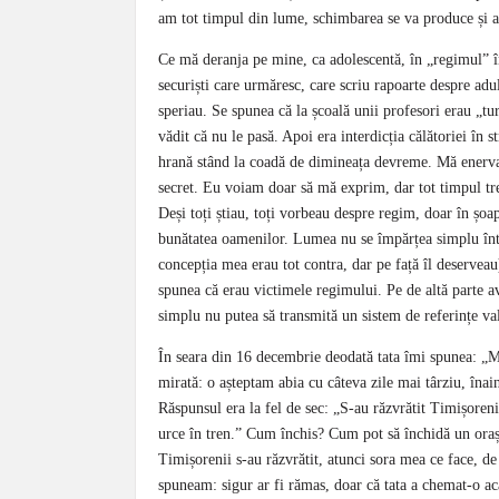
am tot timpul din lume, schimbarea se va produce și atu
Ce mă deranja pe mine, ca adolescentă, în „regimul” 
securiști care urmăresc, care scriu rapoarte despre ad
speriau. Se spunea că la școală unii profesori erau „tur
vădit că nu le pasă. Apoi era interdicția călătoriei în 
hrană stând la coadă de dimineața devreme. Mă enerva d
secret. Eu voiam doar să mă exprim, dar tot timpul tre
Deși toți știau, toți vorbeau despre regim, doar în șoa
bunătatea oamenilor. Lumea nu se împărțea simplu între
concepția mea erau tot contra, dar pe față îl deservea
spunea că erau victimele regimului. Pe de altă parte a
simplu nu putea să transmită un sistem de referințe val
În seara din 16 decembrie deodată tata îmi spunea: 
mirată: o așteptam abia cu câteva zile mai târziu, în
Răspunsul era la fel de sec: „S-au răzvrătit Timișorenii
urce în tren.” Cum închis? Cum pot să închidă un ora
Timișorenii s-au răzvrătit, atunci sora mea ce face, de
spuneam: sigur ar fi rămas, doar că tata a chemat-o a