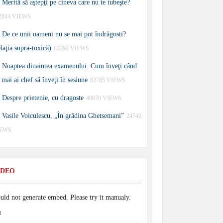
Merită să aştepţi pe cineva care nu te iubeşte?
2844 VIEWS
De ce unii oameni nu se mai pot îndrăgosti?
elaţia supra-toxică)
83392 VIEWS
Noaptea dinaintea examenului. Cum înveţi când
 mai ai chef să înveţi în sesiune
82785 VIEWS
Despre prietenie, cu dragoste
40070 VIEWS
Vasile Voiculescu, „În grădina Ghetsemani”
24742
IEWS
IDEO
uld not generate embed. Please try it manualy.