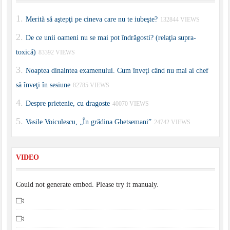
Merită să aştepţi pe cineva care nu te iubeşte?
132844 VIEWS
De ce unii oameni nu se mai pot îndrăgosti? (relaţia supra-
toxică)
83392 VIEWS
Noaptea dinaintea examenului. Cum înveţi când nu mai ai chef
să înveţi în sesiune
82785 VIEWS
Despre prietenie, cu dragoste
40070 VIEWS
Vasile Voiculescu, „În grădina Ghetsemani”
24742 VIEWS
VIDEO
Could not generate embed. Please try it manualy.