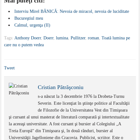
Mai puteţi citi:
Interviu Mirel BĂNICĂ: Nevoia de miracol, nevoia de luciditate
Bucureştiul meu
Calmul, urgenţa (II)
Tags:
Anthony Doerr
,
Doerr
,
lumina
,
Pullitzer
,
roman
,
Toată lumina pe
care nu o putem vedea
Tweet
Cristian Pătrăşconiu
s-a născut la 3 decembrie 1976 la Drobeta-Turnu
Severin. Este licenţiat în ştiinţe politice al Facultăţii
de Filozofie de la Universitatea Vest din Timişoara
şi cursant al unui masterat de literatură comparată şi intertextualitate
la aceeaşi universitate. A fost cursant şi bursier al Colegiului „A
Treia Europă“ din Timişoara şi, în două rânduri, bursier al
Universităţii Jagelloniene din Cracovia. Publicist, scriitor. Este o