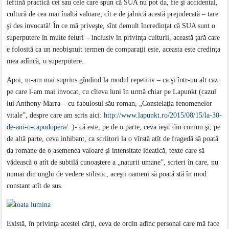
ieftină practică cei sau cele care spun că SUA nu pot da, fie şi accidental,
cultură de cea mai înaltă valoare; cît e de jalnică acestă prejudecată – tare
şi des invocată! În ce mă priveşte, sînt demult încredinţat că SUA sunt o
superputere în multe feluri – inclusiv în privinţa culturii, această ţară care
e folosită ca un neobişnuit termen de comparaţii este, aceasta este credinţa
mea adîncă, o superputere.
Apoi, m-am mai suprins gîndind la modul repetitiv – ca şi într-un alt caz
pe care l-am mai invocat, cu cîteva luni în urmă chiar pe Lapunkt (cazul
lui Anthony Marra – cu fabulosul său roman, „Constelaţia fenomenelor
vitale”, despre care am scris aici:
http://www.lapunkt.ro/2015/08/15/la-30-
de-ani-o-capodopera/
)- că este, pe de o parte, ceva ieşit din comun şi, pe
de altă parte, ceva inhibant, ca scriitori la o vîrstă atît de fragedă să poată
da romane de o asemenea valoare şi intensitate ideatică, texte care să
vădească o atît de subtilă cunoaştere a „naturii umane”, scrieri în care, nu
numai din unghi de vedere stilistic, aceşti oameni să poată stă în mod
constant atît de sus.
Există, în privinţa acestei cărţi, ceva de ordin adînc personal care mă face