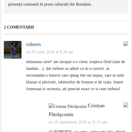
prezență constantă în presa culturală din România.
2 COMENTARII
roberts
on 29 iunie 2016 at 9:26 am
minunata carte! am inceput s-o citesc sceptica fiind (atat de
laudata…), dar trebuie sa admit ca m-a cucerit. as
recomanda-o tuturor care ajung intr-un impas, care se simt
blazati si plictisiti, iubitorilor de frumos si de viata. foarte
frumoasa si recenzia, ati punctat exact ce si cum trebuia!
Cristian
Pătrăşconiu
on 16 septembrie 2016 at 11:15 am
@ ROBERTS: aşa este: cartea este într-adevăr