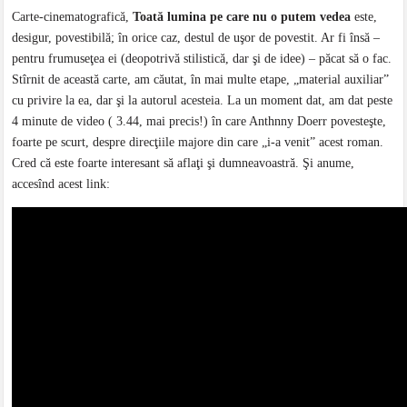
Carte-cinematografică,
Toată lumina pe care nu o putem vedea
este,
desigur, povestibilă; în orice caz, destul de uşor de povestit. Ar fi însă –
pentru frumuseţea ei (deopotrivă stilistică, dar şi de idee) – păcat să o fac.
Stîrnit de această carte, am căutat, în mai multe etape, „material auxiliar”
cu privire la ea, dar şi la autorul acesteia. La un moment dat, am dat peste
4 minute de video ( 3.44, mai precis!) în care Anthnny Doerr povesteşte,
foarte pe scurt, despre direcţiile majore din care „i-a venit” acest roman.
Cred că este foarte interesant să aflaţi şi dumneavoastră. Şi anume,
accesînd acest link: