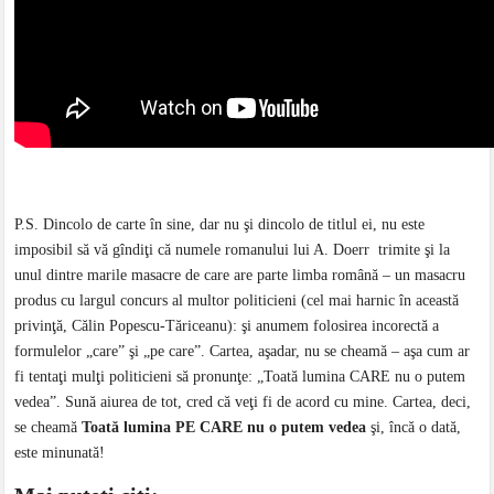
P.S. Dincolo de carte în sine, dar nu şi dincolo de titlul ei, nu este
imposibil să vă gîndiţi că numele romanului lui A. Doerr trimite şi la
unul dintre marile masacre de care are parte limba română – un masacru
produs cu largul concurs al multor politicieni (cel mai harnic în această
privinţă, Călin Popescu-Tăriceanu): şi anumem folosirea incorectă a
formulelor „care” şi „pe care”. Cartea, aşadar, nu se cheamă – aşa cum ar
fi tentaţi mulţi politicieni să pronunţe: „Toată lumina CARE nu o putem
vedea”. Sună aiurea de tot, cred că veţi fi de acord cu mine. Cartea, deci,
se cheamă
Toată lumina PE CARE nu o putem vedea
şi, încă o dată,
este minunată!