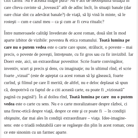
citit cartea. Nu e aceasta magie pură? Nu e atît de neobişnuită situaţia în
care cîteva cuvinte să „lovească” atît de adînc încît, în situaţii banale (dar
oare chiar sînt cu adevărat banale?) de viaţă, să îţi vină în minte, să le
rosteşti – cum e cazul meu – ca şi cum ar fi ceva ritualic?
Între numeroasele calităţi învederate de acest roman, două sînt în mod
aparte izbitor de vizibile: povestea & etica romanului.
Toată lumina pe
care nu o putem vedea
este o carte care spune, strălucit, o poveste – mai
precis, o poveste de poveşti, întreţesute, cu fir gros sau cu fir invizibil. Iar
Doerr este, aici, un extraordinar povestitor. Scrie foarte convingător,
inventiv, scurt şi precis şi dens, cu imaginaţie; nu în ultimul rînd, el scrie
foarte „vizual” (este de aşteptat ca acest roman să îşi găsească, foarte
curînd, şi filmul pe care îl merită; de altfel, nu e deloc deplasat să spun
că, deopotrivă cu faptul de a citi această carte, ea poate fi „vizionată”
pagină cu pagină!). În al doilea rînd,
Toată lumina pe care nu o putem
vedea
este o carte cu sens. Nu e o carte moralizatoare despre război, ci
una firesc-etică despre viaţă, despre ce este şi ce poate fi – în condiţii
obişnuite, dar mai ales în condiţii extraordinare – viaţa. Idee-imagine-
sens: este o triadă redutabilă care se regăseşte din plin în acest roman; ceea
ce este sinonim cu un farmec aparte.