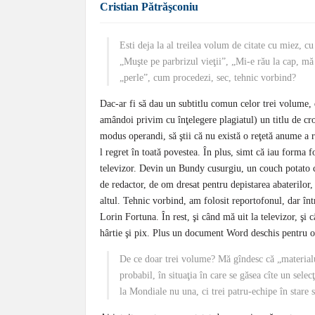
Cristian Pătrăşconiu
Esti deja la al treilea volum de citate cu miez, c
„Muşte pe parbrizul vieţii”, „Mi-e rău la cap, mă
„perle”, cum procedezi, sec, tehnic vorbind?
Dac-ar fi să dau un subtitlu comun celor trei volume, d
amândoi privim cu înţelegere plagiatul) un titlu de cr
modus operandi, să ştii că nu există o reţetă anume a r
l regret în toată povestea. În plus, simt că iau forma f
televizor. Devin un Bundy cusurgiu, un couch potato 
de redactor, de om dresat pentru depistarea abaterilor,
altul. Tehnic vorbind, am folosit reportofonul, dar într
Lorin Fortuna. În rest, şi când mă uit la televizor, şi 
hârtie şi pix. Plus un document Word deschis pentru or
De ce doar trei volume? Mă gîndesc că „materialu
probabil, în situaţia în care se găsea cîte un sele
la Mondiale nu una, ci trei patru-echipe în stare 