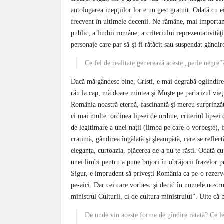
antologarea inepţiilor lor e un gest gratuit. Odată cu 
frecvent în ultimele decenii. Ne rămâne, mai importa
public, a limbii române, a criteriului reprezentativită
personaje care par să-şi fi rătăcit sau suspendat gândir
Ce fel de realitate generează aceste „perle negre
Dacă mă gândesc bine, Cristi, e mai degrabă oglindirea 
rău la cap, mă doare mintea şi Muşte pe parbrizul vieţii
România noastră eternă, fascinantă şi mereu surprinză
ci mai multe: ordinea lipsei de ordine, criteriul lipsei
de legitimare a unei naţii (limba pe care-o vorbeşte),
cratimă, gândirea îngălată şi şleampătă, care se refle
eleganţa, curtoazia, plăcerea de-a nu te răsti. Odată c
unei limbi pentru a pune bujori în obrăjorii frazelor p
Sigur, e imprudent să priveşti România ca pe-o rezerva
pe-aici. Dar cei care vorbesc şi decid în numele nost
ministrul Culturii, ci de cultura ministrului”. Uite că 
De unde vin aceste forme de gîndire ratată? Ce le