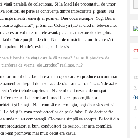
că viaţă paralelă de colecţionar. Şi la MacHale procentajul de umor
va rostitori de perle la confluenţa dintre imbecilitate şi geniu. Nu
au cu nişte maeştri emeriţi ai poantei. Dau două exemple: Yogi Berra
 e foarte aglomerat”) şi Samuel Goldwyn („O să cred în televiziunea
irea acestor volume, marele avantaj e că n-ai nevoie de disciplina
ariabile între porţiile de citit. Nu ai de urmărit niciun fir care să-ţi
iei la palme. Fiindcă, evident, nu-i de râs.
C
e filosofia de viaţă care le dă naştere? Sau ar fi pierdere de
 pierderea de vreme, ele „produc” realitate, nu?
 efort inutil de erbicidare a unui ogor care va produce oricum mai
13
fuze oamenilor dreptul de-a se face de râs. Lumea românească de azi e
u cred că ele trebuie suprimate. N-are nimeni nevoie de un spaţiu
(r
i. Ceea ce ar fi de dorit ar fi modificarea proporţiilor, a
chiziţii şi licitaţii. N-ai cum să razi corupţia, poţi doar să speri că
. La fel şi în zona producătorilor de perle false. E de dorit să fie
nu
 zone unde nu au competenţă. Clovneria simplă se acceptă. Bufonii din
unt producători şi buni conducători de pericol, iar asta complică
l că i-am promovat mai mult decât era cazul.