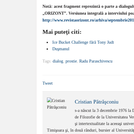
Notă: acest fragment reprezintă o parte a dialogul
„ORIZONT”. Versiunea integrală a interviului poat
http://www.revistaorizont.ro/arhiva/septembrie20
Mai puteţi citi:
Ice Bucket Challenge fără Tony Judt
Duşmanul
Tags:
dialog
,
prostie
,
Radu Paraschivescu
Tweet
Cristian Pătrăşconiu
s-a născut la 3 decembrie 1976 la Dr
de Filozofie de la Universitatea Ve
şi intertextualitate la aceeaşi univ
Timişoara şi, în două rânduri, bursier al Universităţ