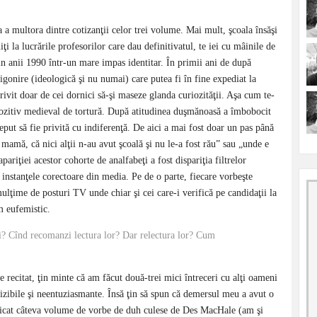
a a multora dintre cotizanţii celor trei volume. Mai mult, şcoala însăşi
uiţi la lucrările profesorilor care dau definitivatul, te iei cu mâinile de
din anii 1990 într-un mare impas identitar. În primii ani de după
igonire (ideologică şi nu numai) care putea fi în fine expediat la
privit doar de cei dornici să-şi maseze glanda curiozităţii. Aşa cum te-
ispozitiv medieval de tortură. După atitudinea duşmănoasă a îmbobocit
nceput să fie privită cu indiferenţă. De aici a mai fost doar un pas până
 mamă, că nici alţii n-au avut şcoală şi nu le-a fost rău” sau „unde e
pariţiei acestor cohorte de analfabeţi a fost dispariţia filtrelor
i instanţele corectoare din media. Pe de o parte, fiecare vorbeşte
ulţime de posturi TV unde chiar şi cei care-i verifică pe candidaţii la
m eufemistic.
iţi? Cînd recomanzi lectura lor? Dar relectura lor? Cum
e recitat, ţin minte că am făcut două-trei mici întreceri cu alţi oameni
vizibile şi neentuziasmante. Însă ţin să spun că demersul meu a avut o
blicat câteva volume de vorbe de duh culese de Des MacHale (am şi