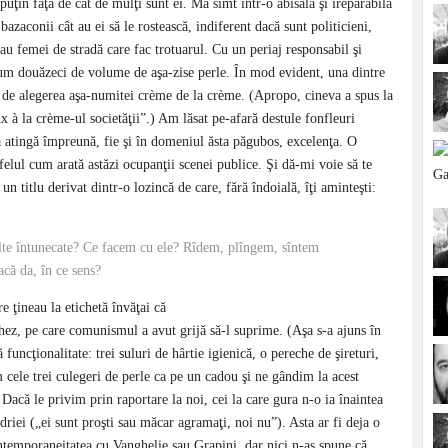
uţin faţă de cât de mulţi sunt ei. Mă simt într-o abisală şi ireparabilă
zaconii cât au ei să le rostească, indiferent dacă sunt politicieni,
sau femei de stradă care fac trotuarul. Cu un periaj responsabil şi
mum douăzeci de volume de aşa-zise perle. În mod evident, una dintre
e, de alegerea aşa-numitei crème de la crème. (Apropo, cineva a spus la
à la crème-ul societăţii”.) Am lăsat pe-afară destule fonfleuri
să atingă împreună, fie şi în domeniul ăsta păgubos, excelenţa. O
lul cum arată astăzi ocupanţii scenei publice. Şi dă-mi voie să te
n titlu derivat dintr-o lozincă de care, fără îndoială, îţi aminteşti:
ulte întunecate? Ce facem cu ele? Rîdem, plîngem, sîntem
acă da, în ce sens?
e ţineau la etichetă învăţai că
ghez, pe care comunismul a avut grijă să-l suprime. (Aşa s-a ajuns în
 funcţionalitate: trei suluri de hârtie igienică, o pereche de şireturi,
 cele trei culegeri de perle ca pe un cadou şi ne gândim la acest
Dacă le privim prin raportare la noi, cei la care gura n-o ia înaintea
riei („ei sunt proşti sau măcar agramaţi, noi nu”). Asta ar fi deja o
ntemporaneitatea cu Vanghelie sau Grapini, dar nici n-aş spune că