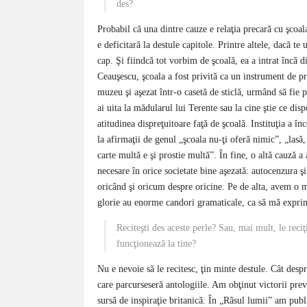
des?
Probabil că una dintre cauze e relaţia precară cu şcoal
e deficitară la destule capitole. Printre altele, dacă te 
cap. Şi fiindcă tot vorbim de şcoală, ea a intrat încă 
Ceauşescu, şcoala a fost privită ca un instrument de pr
muzeu şi aşezat într-o casetă de sticlă, urmând să fie 
ai uita la mădularul lui Terente sau la cine ştie ce d
atitudinea dispreţuitoare faţă de şcoală. Instituţia a î
la afirmaţii de genul „şcoala nu-ţi oferă nimic”, „lasă,
carte multă e şi prostie multă”. În fine, o altă cauză a a
necesare în orice societate bine aşezată: autocenzura ş
oricând şi oricum despre oricine. Pe de alta, avem o m
glorie au enorme candori gramaticale, ca să mă expri
Reciteşti des aceste perle? Sau, mai mult, le rec
funcţionează la tine?
Nu e nevoie să le recitesc, ţin minte destule. Cât despr
care parcurseseră antologiile. Am obţinut victorii pre
sursă de inspiraţie britanică. În „Râsul lumii” am pu