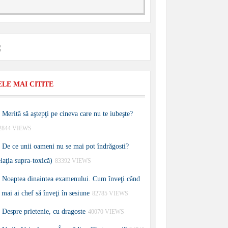
ELE MAI CITITE
Merită să aştepţi pe cineva care nu te iubeşte?
2844 VIEWS
De ce unii oameni nu se mai pot îndrăgosti?
elaţia supra-toxică)
83392 VIEWS
Noaptea dinaintea examenului. Cum înveţi când
 mai ai chef să înveţi în sesiune
82785 VIEWS
Despre prietenie, cu dragoste
40070 VIEWS