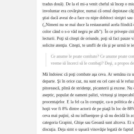
tradus două). De la el mi-a venit cheful să încep o mi
involuntar era covârşitor, numai că omul depistase câţi
ştiai dacă aveai de-a face cu nişte dobitoci siniştri s
(„Nimeni nu se mai duce la restaurantul acela fiindcă
color când o s-o văd negru pe alb”). În ce priveşte cit
lecturii. Poţi să citeşti de oriunde, poţi să faci pauze v
solicite atenţia. Citeşti, te umfli de râs şi pe urmă te 
Ce anume le poate combate? Ce anume poate combat
vreme să încerci să le combaţi? Deşi, a propos de
Mă îndoiesc că poţi combate aşa ceva. Ar semăna cu un
departe. Şi în orice caz, nu sunt eu cel care să le re
pitorească, plină de stridenţe, picanterii şi excese. N
aseptic, populat de oameni palizi, virtuoşi şi impecabil
procentajelor. E la fel ca în corupţie, ca-n politica de a
hoţii vor fi 8% dintre actorii de pe piaţă în loc de 88%
ceva mai puţini, să nu influenţeze şi să nu decidă în
categoria Grapini, Ghişe sau Geoană sunt altceva. Ei s
discuţia. Deja simt o uşoară vinovăţie legată de faptu