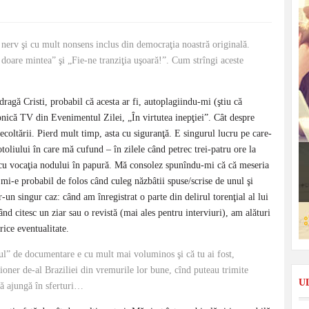
u nerv şi cu mult nonsens inclus din democraţia noastră originală.
 doare mintea” şi „Fie-ne tranziţia uşoară!”. Cum strîngi aceste
ragă Cristi, probabil că acesta ar fi, autoplagiindu-mi (ştiu că
onică TV din Evenimentul Zilei, „În virtutea inepţiei”. Cât despre
ecoltării. Pierd mult timp, asta cu siguranţă. E singurul lucru pe care-
otoliului în care mă cufund – în zilele când petrec trei-patru ore la
cu vocaţia nodului în papură. Mă consolez spunîndu-mi că că meseria
 mi-e probabil de folos când culeg năzbâtii spuse/scrise de unul şi
-un singur caz: când am înregistrat o parte din delirul torenţial al lui
când citesc un ziar sau o revistă (mai ales pentru interviuri), am alături
ice eventualitate.
l” de documentare e cu mult mai voluminos şi că tu ai fost,
cţioner de-al Braziliei din vremurile lor bune, cînd puteau trimite
U
să ajungă în sferturi…