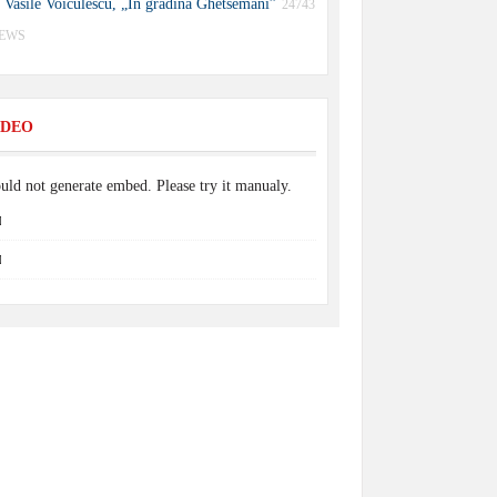
Vasile Voiculescu, „În grădina Ghetsemani”
24743
IEWS
IDEO
uld not generate embed. Please try it manualy.