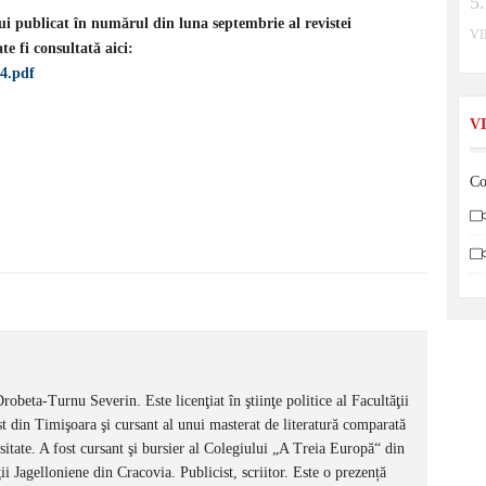
ui publicat în numărul din luna septembrie al revistei
V
e fi consultată aici:
14.pdf
V
Co
obeta-Turnu Severin. Este licenţiat în ştiinţe politice al Facultăţii
st din Timişoara şi cursant al unui masterat de literatură comparată
ersitate. A fost cursant şi bursier al Colegiului „A Treia Europă“ din
ii Jagelloniene din Cracovia. Publicist, scriitor. Este o prezență