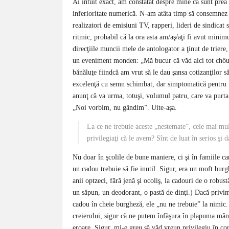
Ai intuit exact, am constatat despre mine că sunt prea p
inferioritate numerică. N-am atâta timp să consemnez ba
realizatori de emisiuni TV, rapperi, lideri de sindicat 
ritmic, probabil că la ora asta am/aş/aţi fi avut mini
direcţiile muncii mele de antologator a ţinut de trier
un eveniment monden: „Mă bucur că văd aici tot chôux 
bănăluţe fiindcă am vrut să le dau şansa cotizanţilor 
excelenţă cu semn schimbat, dar simptomatică pentru fe
anunţ că va urma, totuşi, volumul patru, care va purta u
„Noi vorbim, nu gândim”. Uite-aşa.
La ce ne trebuie aceste „nestemate”, cele mai m
privilegiaţi că le avem? Sînt de luat în serios şi d
Nu doar în şcolile de bune maniere, ci şi în famiile car
un cadou trebuie să fie inutil. Sigur, era un moft bur
anii optzeci, fără jenă şi ocoliş, la cadouri de o robustă
un săpun, un deodorant, o pastă de dinţi.) Dacă privim
cadou în cheie burgheză, ele „nu ne trebuie” la nimic. 
creierului, sigur că ne putem înfăşura în plapuma mând
eroare. Sigur, mi-e greu să văd vreun privilegiu în co