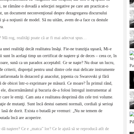
ei, ne rămâne o dovadă a selecţiei negative pe care am practicat-o
nt, un document neconvenţional despre dezagregarea discursului
ţii şi-a noţiunii de model. Să nu uităm, avem de-a face cu destule
ea.
”? Mă rog, realităţi poate că ar fi mai adecvat spus…
unei realităţi decât realitatea însăşi. Fie-ne tranziţia uşoară, Mi-e
 sunt în acelaşi timp un certificat de naştere şi de deces – ceea ce, în
toare, sună ca un paradox acceptabil. Ce se naşte? Nu doar un lucru,
 de criterii, dispreţul pentru unul dintre cele mai delicate instrumente
 fanfaronada în dezacord şi anacolut, ţopenia cu Swarovski şi fără
ctă de obicei într-o exprimare pe măsură. Ce moare? În primul rând,
u ele, discernământul şi bucuria de-a folosi întregul instrumentar al
e care le emiţi. Cam asta e realitatea desprinsă din cele trei volume.
ţie de mutanţi. Sunt încă destui oameni normali, cordiali şi serioşi
ru lasă de dorit. Exista o butadă pe vremuri: „Nu ne temem de
butada încă are acoperire.
 dă naştere? Ce e „matca” lor? Ce le ajută să se reproducă atît de