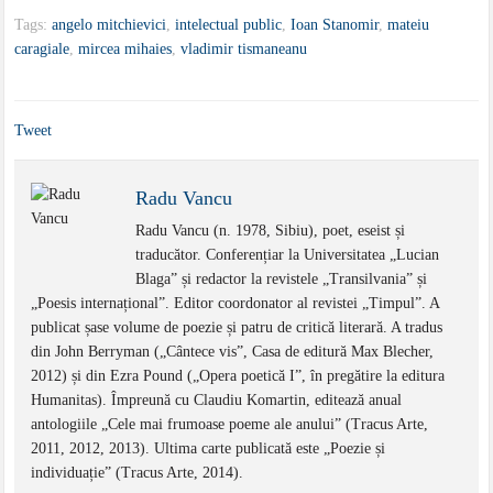
Tags:
angelo mitchievici
,
intelectual public
,
Ioan Stanomir
,
mateiu
caragiale
,
mircea mihaies
,
vladimir tismaneanu
Tweet
Radu Vancu
Radu Vancu (n. 1978, Sibiu), poet, eseist și
traducător. Conferențiar la Universitatea „Lucian
Blaga” și redactor la revistele „Transilvania” și
„Poesis internațional”. Editor coordonator al revistei „Timpul”. A
publicat șase volume de poezie și patru de critică literară. A tradus
din John Berryman („Cântece vis”, Casa de editură Max Blecher,
2012) și din Ezra Pound („Opera poetică I”, în pregătire la editura
Humanitas). Împreună cu Claudiu Komartin, editează anual
antologiile „Cele mai frumoase poeme ale anului” (Tracus Arte,
2011, 2012, 2013). Ultima carte publicată este „Poezie și
individuație” (Tracus Arte, 2014).