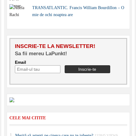
TRANSATLANTIC. Francis William Bourdillon – O
mie de ochi noaptea are
INSCRIE-TE LA NEWSLETTER!
Sa fii mereu LaPunkt!
Email
CELE MAI CITITE
Merită să aştepţi pe cineva care nu te iubeşte?
132845 VIEWS