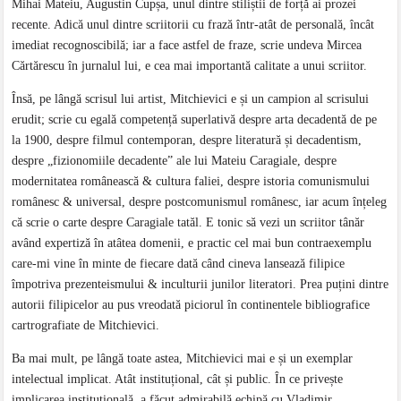
Mihai Mateiu , Augustin Cupșa , unul dintre stiliștii de forță ai prozei
recente. Adică unul dintre scriitorii cu frază într-atât de personală, încât
imediat recognoscibilă; iar a face astfel de fraze, scrie undeva Mircea
Cărtărescu în jurnalul lui, e cea mai importantă calitate a unui scriitor.
Însă, pe lângă scrisul lui artist, Mitchievici e și un campion al scrisului
erudit; scrie cu egală competență superlativă despre arta decadentă de pe
la 1900, despre filmul contemporan, despre literatură și decadentism,
despre „fizionomiile decadente” ale lui Mateiu Caragiale, despre
modernitatea românească & cultura faliei, despre istoria comunismului
românesc & universal, despre postcomunismul românesc, iar acum înțeleg
că scrie o carte despre Caragiale tatăl. E tonic să vezi un scriitor tânăr
având expertiză în atâtea domenii, e practic cel mai bun contraexemplu
care-mi vine în minte de fiecare dată când cineva lansează filipice
împotriva prezenteismului & inculturii junilor literatori. Prea puțini dintre
autorii filipicelor au pus vreodată piciorul în continentele bibliografice
cartrografiate de Mitchievici.
Ba mai mult, pe lângă toate astea, Mitchievici mai e și un exemplar
intelectual implicat. Atât instituțional, cât și public. În ce privește
implicarea instituțională, a făcut admirabilă echipă cu Vladimir