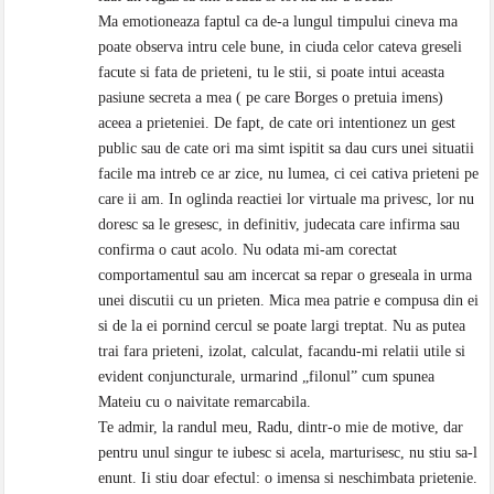
Ma emotioneaza faptul ca de-a lungul timpului cineva ma
poate observa intru cele bune, in ciuda celor cateva greseli
facute si fata de prieteni, tu le stii, si poate intui aceasta
pasiune secreta a mea ( pe care Borges o pretuia imens)
aceea a prieteniei. De fapt, de cate ori intentionez un gest
public sau de cate ori ma simt ispitit sa dau curs unei situatii
facile ma intreb ce ar zice, nu lumea, ci cei cativa prieteni pe
care ii am. In oglinda reactiei lor virtuale ma privesc, lor nu
doresc sa le gresesc, in definitiv, judecata care infirma sau
confirma o caut acolo. Nu odata mi-am corectat
comportamentul sau am incercat sa repar o greseala in urma
unei discutii cu un prieten. Mica mea patrie e compusa din ei
si de la ei pornind cercul se poate largi treptat. Nu as putea
trai fara prieteni, izolat, calculat, facandu-mi relatii utile si
evident conjuncturale, urmarind „filonul” cum spunea
Mateiu cu o naivitate remarcabila.
Te admir, la randul meu, Radu, dintr-o mie de motive, dar
pentru unul singur te iubesc si acela, marturisesc, nu stiu sa-l
enunt. Ii stiu doar efectul: o imensa si neschimbata prietenie.