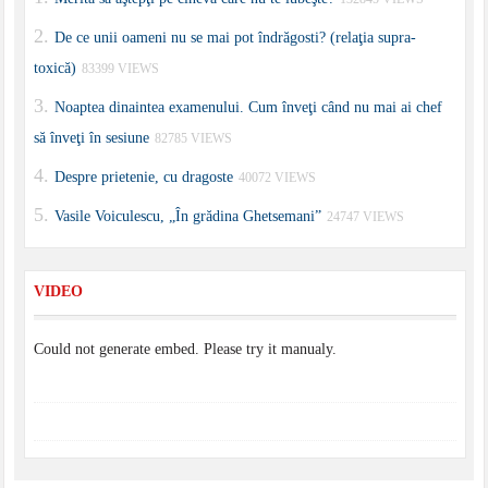
De ce unii oameni nu se mai pot îndrăgosti? (relaţia supra-
toxică)
83399 VIEWS
Noaptea dinaintea examenului. Cum înveţi când nu mai ai chef
să înveţi în sesiune
82785 VIEWS
Despre prietenie, cu dragoste
40072 VIEWS
Vasile Voiculescu, „În grădina Ghetsemani”
24747 VIEWS
VIDEO
Could not generate embed. Please try it manualy.