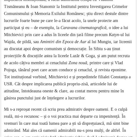
Tismăneanu & Ioan Stanomir la Institutul pentru Investigarea Crimelor
Comunismului și Memoria Exilului Românesc; știu direct destule dintre
lucrurile foarte bune pe care le-a făcut acolo, la unele proiecte am
participat și eu – de exemplu, la
Caravana cinematografică
, o idee a lui
Mitchievici prin care a adus în liceele din țară filme precum
Katyn
-ul lui
Wajda, de pildă, sau
Amintiri din Epoca de Aur
al lui Mungiu, iar liceenii
au discutat apoi despre comunism și democrație. În Sibiu s-au ținut
proiecțiile & discuțiile astea la liceele Lazăr & Goga, și am putut recruta
de acolo câțiva membri ai cenaclului
Zona nouă
, printre care și Vlad
Pojoga, tânărul poet care acum conduce și cenaclul, și revista eponime.
Tot instituțional vorbind, Mitchievici e și președintele filialei Constanța a
USR. Cât despre implicarea publică propriu-zisă, articolele lui de
atitudine, întotdeauna oneste & clare, au contat mereu pentru mine în
găsirea punctului just de înțelegere a lucrurilor.
Mi s-a reproșat recent că scriu prea admirativ despre oameni. E o culpă
reală, mi-o recunosc – și o voi practica mai departe cu impenitență. În
vremuri în care mai toată lumea pare a ști să disprețuiască, mă simt bine
admirând. Mai ales că oamenii admirabili nu-s prea mulți, de altfel. În