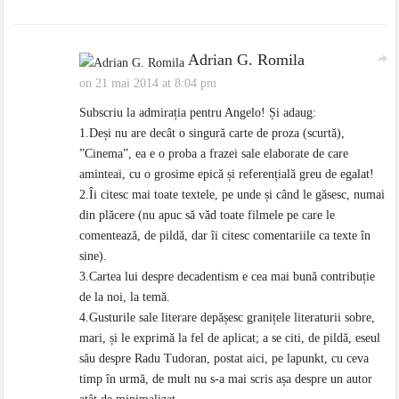
Adrian G. Romila
on 21 mai 2014 at 8:04 pm
Subscriu la admirația pentru Angelo! Și adaug:
1.Deși nu are decât o singură carte de proza (scurtă),
”Cinema”, ea e o proba a frazei sale elaborate de care
aminteai, cu o grosime epică și referențială greu de egalat!
2.Îi citesc mai toate textele, pe unde și când le găsesc, numai
din plăcere (nu apuc să văd toate filmele pe care le
comentează, de pildă, dar îi citesc comentariile ca texte în
sine).
3.Cartea lui despre decadentism e cea mai bună contribuție
de la noi, la temă.
4.Gusturile sale literare depășesc granițele literaturii sobre,
mari, și le exprimă la fel de aplicat; a se citi, de pildă, eseul
său despre Radu Tudoran, postat aici, pe lapunkt, cu ceva
timp în urmă, de mult nu s-a mai scris așa despre un autor