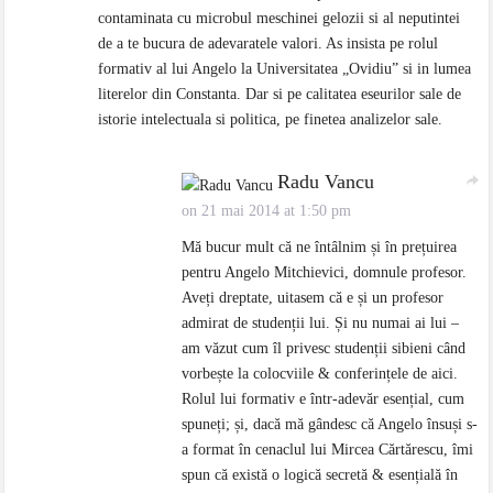
contaminata cu microbul meschinei gelozii si al neputintei
de a te bucura de adevaratele valori. As insista pe rolul
formativ al lui Angelo la Universitatea „Ovidiu” si in lumea
literelor din Constanta. Dar si pe calitatea eseurilor sale de
istorie intelectuala si politica, pe finetea analizelor sale.
Radu Vancu
on 21 mai 2014 at 1:50 pm
Mă bucur mult că ne întâlnim și în prețuirea
pentru Angelo Mitchievici, domnule profesor.
Aveți dreptate, uitasem că e și un profesor
admirat de studenții lui. Și nu numai ai lui –
am văzut cum îl privesc studenții sibieni când
vorbește la colocviile & conferințele de aici.
Rolul lui formativ e într-adevăr esențial, cum
spuneți; și, dacă mă gândesc că Angelo însuși s-
a format în cenaclul lui Mircea Cărtărescu, îmi
spun că există o logică secretă & esențială în