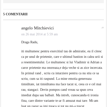
5 COMENTARII
angelo Mitchievici
on 26 mai 2014 at 5:59 am
Draga Radu,
iti multumesc pentru exercitiul tau de admiratie, eu il citesc
ca pe unul de prietenie, care e ultimul bastion in calea urii si
a resentimentului. Le multumesc si lui Vladimir si Adrian a
caror prietenie ma onoreaza,e deja veche si as zice incercata.
In primul rand , scriu cu intarziere pentru ca nu stiu ce sa
scriu, cum sa iti raspund. La mine emotia genereaza
timiditate, iat timiditatea ma face tacut si, ceea ce e cel mai
rau, stangaci. Devin pompos cand vreau sa spun ceva
imediat dupa sau balbait. Ma intreb, cunoscandu-ti ironia
fina, care dintre variante te-ar fi amuzat mai tare. Mi-am
luat un ragaz sa imi treaca si tot nu mi-a trecut.