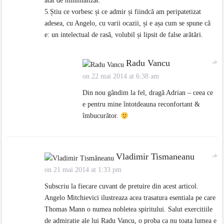
atât de minimalizat.
5.Știu ce vorbesc și ce admir și fiindcă am peripatetizat
adesea, cu Angelo, cu varii ocazii, și e așa cum se spune că
e: un intelectual de rasă, volubil și lipsit de false arătări.
Radu Vancu
on 22 mai 2014 at 6:38 am
Din nou gândim la fel, dragă Adrian – ceea ce
e pentru mine întotdeauna reconfortant &
îmbucurător.
Vladimir Tismaneanu
on 21 mai 2014 at 1:33 pm
Subscriu la fiecare cuvant de pretuire din acest articol.
Angelo Mitchievici ilustreaza acea trasatura esentiala pe care
Thomas Mann o numea nobletea spiritului. Salut exercitiile
de admiratie ale lui Radu Vancu, o proba ca nu toata lumea e