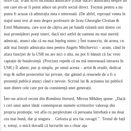
orice caz, n-am scris niciodată admirativ (chiar dacă-l admiram) despre un
om care mi-ar fi putut aduce un profit social direct. Tocmai pentru a nu
putea fi acuzat că admirația mea e interesată. (De altfel, reproșul venea în
siajul unui text al meu despre profesorii de liceu Gheorghe Cîrstian &
Emil Munteanu, care scot de câțiva ani pe bandă rulantă unii dintre cei
mai promițători poeți tineri; dacă nici astfel de oameni nu mai merită
admirați, atunci zău că nu mai înțeleg nimic.) Îmi transcriu, de aceea, cu
atât mai liniștit admirația mea pentru Angelo Mitchievici – acum, când în
afara funcției de la USR nu are nici o alta, nu pot fi bănuit că fac vreo
captație de bunăvoință. (Precizez repede că nu mă interesează intrarea în
USR.) Îl admir, pur și simplu, pe omul acesta – artist & erudit, dedicat
trup & suflet proiectelor lui private, dar găsind și resursele de a fi o
prezență publică atunci când e nevoie. Scrisul lui & acțiunea lui publică
sunt dintre cele care pot da consistență unei generații.
Într-un articol recent din
România literară
, Mircea Mihăieș spune: „Dacă-
i ceri unui autor tânăr contemporan numele scriitorilor valoroşi din
propria promoţie, vei afla cu perplexitate că persoana întrebată e nu doar
cea mai bună, dar şi singura… Gelozia şi ura fac ravagii.”. Textul de față
e, totuși, o mică dovadă că lucrurile nu-s chiar așa.