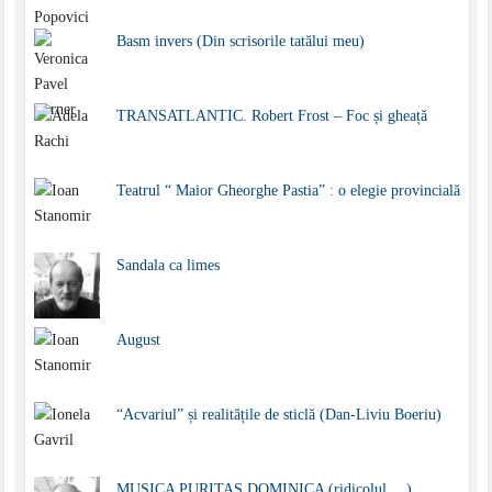
Basm invers (Din scrisorile tatălui meu)
TRANSATLANTIC. Robert Frost – Foc și gheață
Teatrul “ Maior Gheorghe Pastia” : o elegie provincială
Sandala ca limes
August
“Acvariul” și realitățile de sticlă (Dan-Liviu Boeriu)
MUSICA PURITAS DOMINICA (ridicolul… )