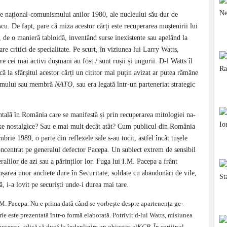
ele național-comunismului anilor 1980, ale nu­cleu­lui său dur de
scu. De fapt, pare că miza acestor cărți este recuperarea moștenirii lui
 de o ma­nieră tabloidă, inventând surse inexistente sau ape­lând la
e critici de specialitate. Pe scurt, în vi­ziu­nea lui Larry Watts,
e cei mai activi dușmani au fost / sunt rușii și ungurii. D-l Watts îl
ă la sfârșitul acestor cărți un cititor mai puțin avizat ar putea rămâne
smului sau mem­bră
NATO
, sau era legată într-un par­te­neriat strategic
ntală în România care se ma­ni­festă și prin recuperarea mitologiei na­
exe nostalgice? Sau e mai mult de­cât atât? Cum publicul din România
mbrie 1989, o parte din reflexele sale s-au tocit, astfel încât tușele
oncentrat pe generalul defector Pa­ce­pa. Un subiect extrem de sensibil
ralilor de azi sau a părinților lor. Fu­ga lui I.M. Pacepa a frânt
an­șa­rea unor anchete dure în Securitate, sol­date cu abandonări de vile,
ă, i-a lovit pe securiști unde-i durea mai tare.
I.M. Pacepa. Nu e prima da­tă când se vorbește despre apartenența ge­
ie este prezentată într-o formă elaborată. Potrivit d-lui Watts, mi­siu­nea
ușescu, adică să ducă la îndeplinire un obiectiv al
KGB
. În spri­ji­nul