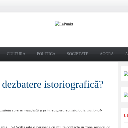
CULTURA
POLITICA
SOCIETATE
AGORA
A
dezbatere istoriografică?
România care se manifestă și prin recuperarea mitologiei național-
U
â­nia. D-l Watts este o persoană cu multe con­tacte în zona serviciilor