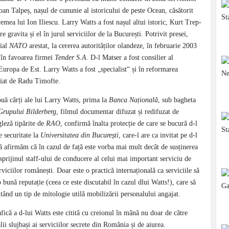
an Talpeș, nașul de cu­nu­nie al is­toricului de peste Ocean, căsătorit
­mea lui Ion Ili­escu. Larry Watts a fost nașul altui is­toric, Kurt Trep­
ravita și el în jurul ser­vi­ci­i­lor de la Bu­cu­rești. Potrivit presei,
cial
NATO
ares­tat, la ce­re­rea autorităților olandeze, în februarie 2003
i în favoarea firmei
Tender S.A
. D-l Matser a fost con­si­lier al
uropa de Est. Larry Watts a fost „spe­cia­list“ și în reformarea
opiat de Radu Timofte.
ouă cărți ale lui Larry Watts, prima la
Banca Na­țio­nală
, sub bagheta
Grupului Bilderberg
, fil­mul documentar difuzat și redifuzat de
leză ti­pă­rite de
RAO
, confirmă înalta protecție de care se bu­cură d-l
e securitate la
Universitatea din Bu­cu­rești
, care-l are ca invitat pe d-l
ă afirmăm că în cazul de față este vorba mai mult decât de sus­ținerea
 sprijinul staff-ului de conducere al celui mai important serviciu de
erviciilor românești. Doar este o practică internațională ca serviciile să
 bună reputație (ceea ce este discutabil în cazul dlui Watts!), care să
entând un tip de mitologie utilă mobilizării personalului angajat.
grafică a d-lui Watts este citită cu creionul în mână nu doar de către
tualii slujbași ai serviciilor secrete din România și de aiurea.