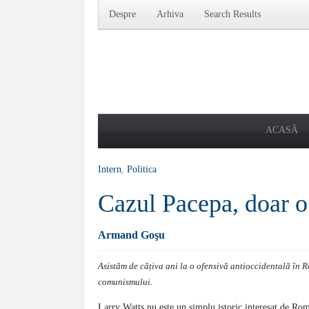
Despre
Arhiva
Search Results
ACASĂ
Intern
,
Politica
Cazul Pacepa, doar o 
Armand Goşu
Asistăm de câțiva ani la o ofensivă antioccidentală în 
comunismului.
Larry Watts nu este un simplu istoric interesat de Ro­m