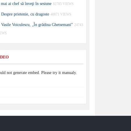
 mai ai chef să înveţi în sesiune
82785 VIEWS
Despre prietenie, cu dragoste
40071 VIEWS
Vasile Voiculescu, „În grădina Ghetsemani”
24743
IEWS
IDEO
uld not generate embed. Please try it manualy.