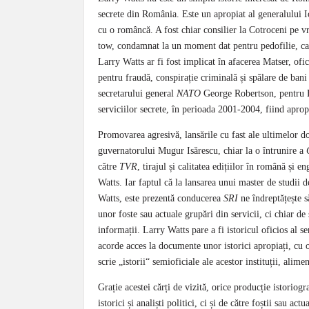
secrete din România. Este un apro­piat al generalului Io
cu o ro­mâncă. A fost chiar consilier la Cotroceni pe vre
tow, condamnat la un moment dat pen­tru pe­do­filie, care g
Larry Watts ar fi fost im­pli­cat în afacerea Matser, ofi
pentru fraudă, conspirație criminală și spălare de ban
secretarului general
NATO
George Robert­son, pentru E
serviciilor secrete, în pe­rioada 2001-2004, fiind apr
Promovarea agresivă, lansările cu fast ale ultimelor d
guvernatorului Mugur Isă­res­cu, chiar la o întrunire a
către
TVR
, tirajul și calitatea edițiilor în română și eng
Watts. Iar faptul că la lansarea unui master de studii d
Watts, este pre­zen­tă conducerea
SRI
ne îndreptățește s
unor foste sau actuale grupări din servicii, ci chiar de
informații. Larry Watts pa­re a fi istoricul oficios al s
acorde acces la documente unor istorici apropiați, cu o
scrie „istorii“ semioficiale ale acestor instituții, alim
Grație acestei cărți de vizită, orice producție is­to­rio­
istorici și analiști politici, ci și de către foștii sau ac