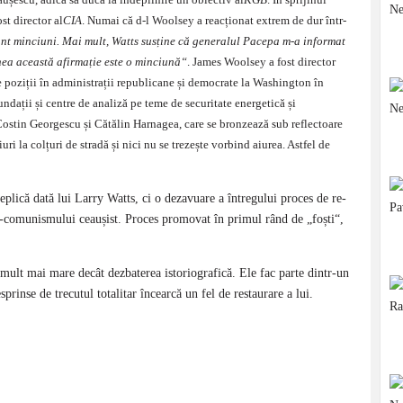
st director al
CIA
. Nu­mai că d-l Woolsey a reacționat extrem de dur într-
unt minciuni.
Mai mult, Watts susține că generalul Pacepa m-a informat
ea această afir­mație este o minciună“
. James Wool­sey a fost director
 poziții în administrații republicane și democrate la Washington în
ndații și centre de analiză pe teme de securitate energetică și
ostin Geor­gescu și Cătălin Harnagea, care se bron­zea­ză sub reflectoare
ri la colțuri de stradă și nici nu se trezește vor­bind aiurea. Astfel de
eplică dată lui Larry Watts, ci o dezavuare a întregului proces de re­
al-comunismului ceaușist. Proces pro­mo­vat în primul rând de „foști“,
mult mai mare decât dez­baterea istoriografică. Ele fac parte dintr-un
sprinse de trecutul totalitar încearcă un fel de restaurare a lui.