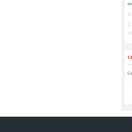
nu
V
V
Co