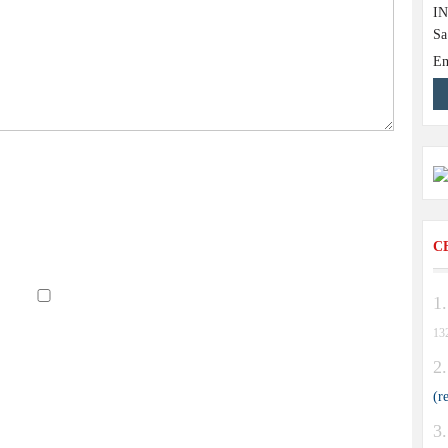
I
Sa
Em
C
13
(r