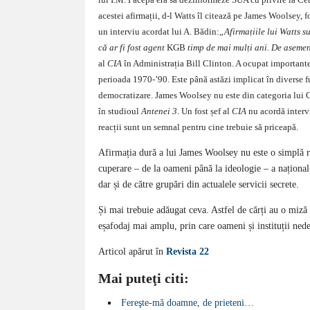
acestei afirmații, d-l Watts îl citează pe James Woolsey, fo
un interviu acordat lui A. Bădin:
„Afirmațiile lui Watts s
că ar fi fost agent
KGB
timp
de mai mulți ani.
De asemen
al
CIA
în Administrația Bill Clinton. A ocupat importante
perioada 1970-’90. Este până astăzi implicat în diverse fu
democratizare. James Wool­sey nu este din categoria lui C
în studioul
Antenei 3
. Un fost șef al
CIA
nu acordă interviu
reacții sunt un sem­nal pentru cine trebuie să priceapă.
Afirmația dură a lui James Woolsey nu es­te o simplă r
cu­pe­ra­re – de la oameni până la ideologie – a na­țion
dar și de că­tre grupări din actualele servicii secrete.
Și mai trebuie adăugat ceva. Astfel de cărți au o miză 
eșa­fodaj mai amplu, prin care oameni și instituții ­nede
Articol apărut în
Revista 22
Mai puteţi citi:
Fereşte-mă doamne, de prieteni…