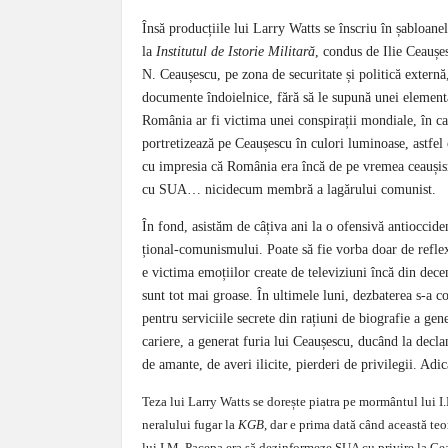
Însă producțiile lui Larry Watts se înscriu în șa­bloa­n
la
Institutul de Istorie Militară
, con­dus de Ilie Ceaușe
N. Ceaușescu, pe zona de securitate și politică externă,
documente îndoielnice, fără să le supună unei ele­men­tar
România ar fi victima unei conspirații mondiale, în car
portretizează pe Ceaușescu în culori luminoase, astfel c
cu impresia că România era încă de pe vremea ceauși
cu SUA… nicidecum mem­bră a lagărului comunist.
În fond, asistăm de câțiva ani la o ofensivă antioccide
țio­nal-comunismului. Poate să fie vorba doar de refl
e vic­ti­ma emoțiilor create de televiziuni încă din dece
sunt tot mai groase. În ultimele luni, dezbaterea s-a c
pentru serviciile secrete din rațiuni de biografie a gene
cariere, a ge­ne­rat furia lui Ceaușescu, ducând la de­cl
de amante, de averi ilicite, pierderi de privilegii. Adic
Teza lui Larry Watts se dorește piatra pe mor­mântul lui 
neralului fugar la
KGB
, dar e prima dată când această teor
lui I.M. Pacepa era să dezinformeze SUA cu privire la Cea