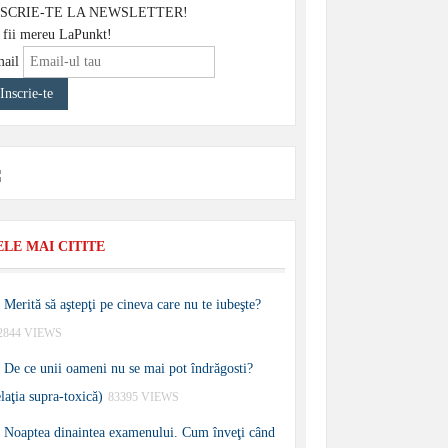
NSCRIE-TE LA NEWSLETTER!
 fii mereu LaPunkt!
ail
ELE MAI CITITE
Merită să aştepţi pe cineva care nu te iubeşte?
2844 VIEWS
De ce unii oameni nu se mai pot îndrăgosti?
elaţia supra-toxică)
83395 VIEWS
Noaptea dinaintea examenului. Cum înveţi când