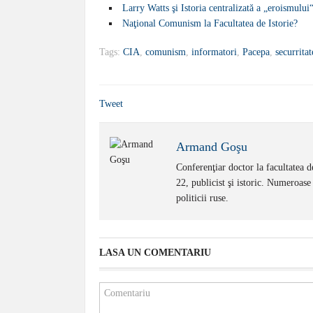
Larry Watts şi Istoria centralizată a „eroismulu
Naţional Comunism la Facultatea de Istorie?
Tags:
CIA
,
comunism
,
informatori
,
Pacepa
,
securritat
Tweet
Armand Goşu
Conferenţiar doctor la facultatea de
22, publicist şi istoric. Numeroase 
politicii ruse.
LASA UN COMENTARIU