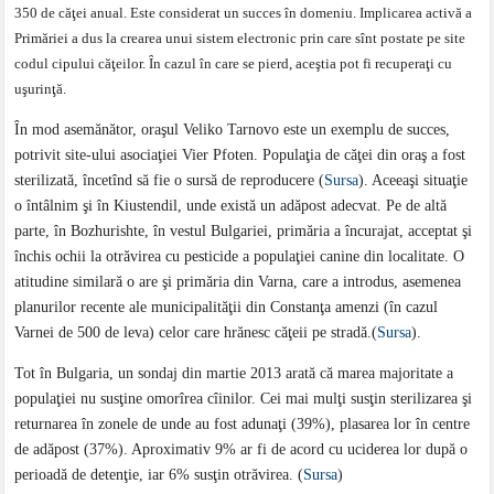
350 de căţei anual. Este considerat un succes în domeniu. Implicarea activă a
Primăriei a dus la crearea unui sistem electronic prin care sînt postate pe site
codul cipului căţeilor. Ȋn cazul în care se pierd, aceştia pot fi recuperaţi cu
uşurinţă.
În mod asemănător, oraşul Veliko Tarnovo este un exemplu de succes,
potrivit site-ului asociaţiei Vier Pfoten. Populaţia de căţei din oraş a fost
sterilizată, încetînd să fie o sursă de reproducere (
Sursa
). Aceeaşi situaţie
o întâlnim şi în Kiustendil, unde există un adăpost adecvat. Pe de altă
parte, în Bozhurishte, în vestul Bulgariei, primăria a încurajat, acceptat şi
închis ochii la otrăvirea cu pesticide a populaţiei canine din localitate. O
atitudine similară o are şi primăria din Varna, care a introdus, asemenea
planurilor recente ale municipalităţii din Constanţa amenzi (în cazul
Varnei de 500 de leva) celor care hrănesc căţeii pe stradă.(
Sursa
).
Tot în Bulgaria, un sondaj din martie 2013 arată că marea majoritate a
populaţiei nu susţine omorîrea cîinilor. Cei mai mulţi susţin sterilizarea şi
returnarea în zonele de unde au fost adunaţi (39%), plasarea lor în centre
de adăpost (37%). Aproximativ 9% ar fi de acord cu uciderea lor după o
perioadă de detenţie, iar 6% susţin otrăvirea. (
Sursa
)