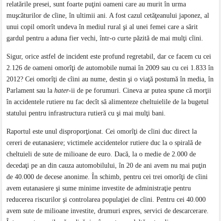
relatările presei, sunt foarte puţini oameni care au murit în urma
muşcăturilor de cîine, în ultimii ani. A fost cazul cetăţeanului japonez, al
unui copil omorît undeva în mediul rural şi al unei femei care a sărit
gardul pentru a aduna fier vechi, într-o curte păzită de mai mulţi cîini.
Sigur, orice astfel de incident este profund regretabil, dar ce facem cu cei
2.126 de oameni omorîţi de automobile numai în 2009 sau cu cei 1.833 în
2012? Cei omorîţi de cîini au nume, destin şi o viaţă postumă în media, în
Parlament sau la
hater
-ii de pe forumuri. Cineva ar putea spune că morţii
în accidentele rutiere nu fac decît să alimenteze cheltuielile de la bugetul
statului pentru infrastructura rutieră cu şi mai mulţi bani.
Raportul este unul disproporţionat. Cei omorîţi de cîini duc direct la
cereri de eutanasiere; victimele accidentelor rutiere duc la o spirală de
cheltuieli de sute de milioane de euro. Dacă, la o medie de 2.000 de
decedaţi pe an din cauza automobilului, în 20 de ani avem nu mai puţin
de 40.000 de decese anonime. Ȋn schimb, pentru cei trei omorîţi de cîini
avem eutanasiere şi sume minime investite de administraţie pentru
reducerea riscurilor şi controlarea populaţiei de cîini. Pentru cei 40.000
avem sute de milioane investite, drumuri expres, servici de descarcerare.