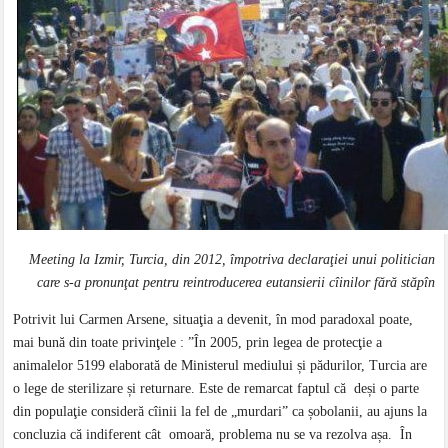
Meeting la Izmir, Turcia, din 2012, împotriva declaraţiei unui politician
care s-a pronunţat pentru reintroducerea eutansierii cîinilor fără stăpîn
Potrivit lui Carmen Arsene, situaţia a devenit, în mod paradoxal poate,
mai bună din toate privinţele : ”În 2005, prin legea de protecţie a
animalelor 5199 elaborată de Ministerul mediului și pădurilor, Turcia are
o lege de sterilizare și returnare. Este de remarcat faptul că deși o parte
din populaţie consideră cîinii la fel de „murdari” ca șobolanii, au ajuns la
concluzia că indiferent cât omoară, problema nu se va rezolva așa. În