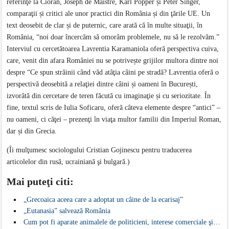
referinţe la Cioran, Joseph de Maistre, Karl Popper și Peter Singer,
comparaţii și critici ale unor practici din România și din ţările UE. Un
text deosebit de clar și de puternic, care arată că în multe situaţii, în
România, “noi doar încercăm să omorâm problemele, nu să le rezolvăm.”
Interviul cu cercetătoarea Lavrentia Karamaniola oferă perspectiva cuiva,
care, venit din afara României nu se potrivește grijilor multora dintre noi
despre “Ce spun străinii când văd atâţia câini pe stradă? Lavrentia oferă o
perspectivă deosebită a relaţiei dintre câini și oameni în București,
izvorâtă din cercetare de teren făcută cu imaginaţie și cu seriozitate. În
fine, textul scris de Iulia Soficaru, oferă câteva elemente despre “antici” –
nu oameni, ci căţei – prezenţi în viaţa multor familii din Imperiul Roman,
dar și din Grecia.
(Îi mulţumesc sociologului Cristian Gojinescu pentru traducerea
articolelor din rusă, ucrainiană şi bulgară.)
Mai puteţi citi:
„Grecoaica aceea care a adoptat un câine de la ecarisaj”
„Eutanasia” salvează România
Cum pot fi aparate animalele de politicieni, interese comerciale şi…