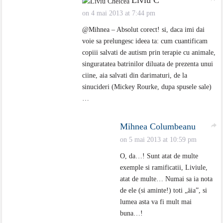
on 4 mai 2013 at 7:44 pm
@Mihnea – Absolut corect! si, daca imi dai
voie sa prelungesc ideea ta: cum cuantificam
copiii salvati de autism prin terapie cu animale,
singuratatea batrinilor diluata de prezenta unui
ciine, aia salvati din darimaturi, de la
sinucideri (Mickey Rourke, dupa spusele sale)
…
Mihnea Columbeanu
on 5 mai 2013 at 10:59 pm
O, da…! Sunt atat de multe
exemple si ramificatii, Liviule,
atat de multe… Numai sa ia nota
de ele (si aminte!) toti „äia”, si
lumea asta va fi mult mai
buna…!