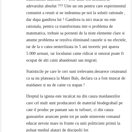
adevarului absolut ??? Uite un om pentru care experimentul
comunist a reusit si ne indeamna pe noi la solutii rationale ,
dar dupa gandirea lui ! Gandirea ta nici macar nu este
rationala, pentru ca transformata intr-o problema de
matematica, trebuie sa pornesti de la niste elemente clare si
anume problema se rezolva eliminand cauzele si nu efectele,
iar de la o catea nesterilizata in 5 ani teoretic pot aparea
5.000 urmasi, iar loculunui caine ridicat si omorat poate fi
ocupat de alti caini abandonati sau migrati.
Statisticile pe care le ceri sunt irelevante,deoarece cetateanul
ca sa nu plateasca la Matei Bals, declara ca a fost muscat de
maidanez si nu de caine cu stapan !
Dreptul la igiena este incalcat nu din cauza maidanezilor
care cel mult sunt producatori de material biodegrabail pe
cate il produc pe pamant sau in tufisuri, ci din cauza
gunoaielor aruncate peste tot pe unde nimereste romanul
educat nevoie mare in frunte cu unii politicieni primii la
poluat mediul alaturi de discipolii lor.