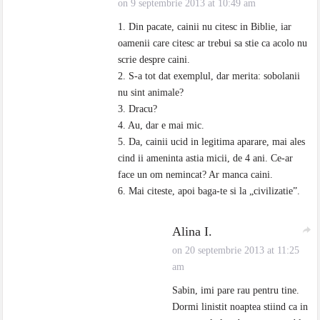
on 9 septembrie 2013 at 10:49 am
1. Din pacate, cainii nu citesc in Biblie, iar
oamenii care citesc ar trebui sa stie ca acolo nu
scrie despre caini.
2. S-a tot dat exemplul, dar merita: sobolanii
nu sint animale?
3. Dracu?
4. Au, dar e mai mic.
5. Da, cainii ucid in legitima aparare, mai ales
cind ii ameninta astia micii, de 4 ani. Ce-ar
face un om nemincat? Ar manca caini.
6. Mai citeste, apoi baga-te si la „civilizatie”.
Alina I.
on 20 septembrie 2013 at 11:25
am
Sabin, imi pare rau pentru tine.
Dormi linistit noaptea stiind ca in