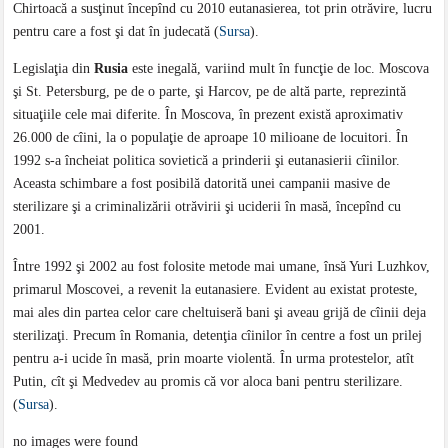
Chirtoacă a susţinut începînd cu 2010 eutanasierea, tot prin otrăvire, lucru
pentru care a fost şi dat în judecată (
Sursa
).
Legislaţia din
Rusia
este inegală, variind mult în funcţie de loc. Moscova
şi St. Petersburg, pe de o parte, şi Harcov, pe de altă parte, reprezintă
situaţiile cele mai diferite. În Moscova, în prezent există aproximativ
26.000 de cîini, la o populaţie de aproape 10 milioane de locuitori. În
1992 s-a încheiat politica sovietică a prinderii şi eutanasierii cîinilor.
Aceasta schimbare a fost posibilă datorită unei campanii masive de
sterilizare şi a criminalizării otrăvirii şi uciderii în masă, începînd cu
2001.
Între 1992 şi 2002 au fost folosite metode mai umane, însă Yuri Luzhkov,
primarul Moscovei, a revenit la eutanasiere. Evident au existat proteste,
mai ales din partea celor care cheltuiseră bani şi aveau grijă de cîinii deja
sterilizaţi. Precum în Romania, detenţia cîinilor în centre a fost un prilej
pentru a-i ucide în masă, prin moarte violentă. În urma protestelor, atît
Putin, cît şi Medvedev au promis că vor aloca bani pentru sterilizare.
(
Sursa
).
no images were found