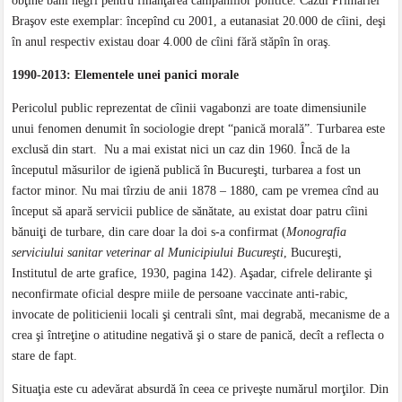
obţine bani negri pentru finanţarea campaniilor politice. Cazul Primăriei
Braşov este exemplar: începînd cu 2001, a eutanasiat 20.000 de cîini, deşi
în anul respectiv existau doar 4.000 de cîini fără stăpîn în oraş.
1990-2013: Elementele unei panici morale
Pericolul public reprezentat de cîinii vagabonzi are toate dimensiunile
unui fenomen denumit în sociologie drept “panică morală”. Turbarea este
exclusă din start. Nu a mai existat nici un caz din 1960. Încă de la
începutul măsurilor de igienă publică în Bucureşti, turbarea a fost un
factor minor. Nu mai tîrziu de anii 1878 – 1880, cam pe vremea cînd au
început să apară servicii publice de sănătate, au existat doar patru cîini
bănuiţi de turbare, din care doar la doi s-a confirmat (
Monografia
serviciului sanitar veterinar al Municipiului Bucureşti
, Bucureşti,
Institutul de arte grafice, 1930, pagina 142). Aşadar, cifrele delirante şi
neconfirmate oficial despre miile de persoane vaccinate anti-rabic,
invocate de politicienii locali şi centrali sînt, mai degrabă, mecanisme de a
crea şi întreţine o atitudine negativă şi o stare de panică, decît a reflecta o
stare de fapt.
Situaţia este cu adevărat absurdă în ceea ce priveşte numărul morţilor. Din