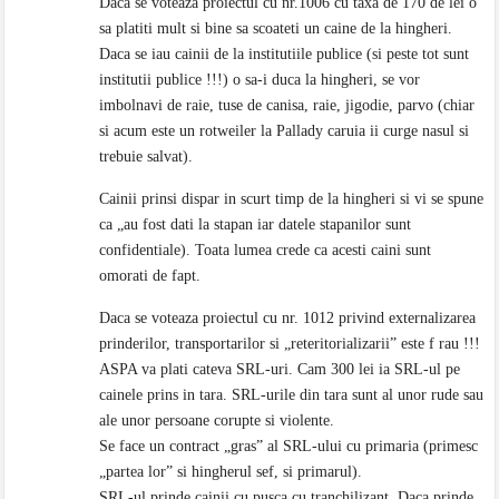
Daca se voteaza proiectul cu nr.1006 cu taxa de 170 de lei o
sa platiti mult si bine sa scoateti un caine de la hingheri.
Daca se iau cainii de la institutiile publice (si peste tot sunt
institutii publice !!!) o sa-i duca la hingheri, se vor
imbolnavi de raie, tuse de canisa, raie, jigodie, parvo (chiar
si acum este un rotweiler la Pallady caruia ii curge nasul si
trebuie salvat).
Cainii prinsi dispar in scurt timp de la hingheri si vi se spune
ca „au fost dati la stapan iar datele stapanilor sunt
confidentiale). Toata lumea crede ca acesti caini sunt
omorati de fapt.
Daca se voteaza proiectul cu nr. 1012 privind externalizarea
prinderilor, transportarilor si „reteritorializarii” este f rau !!!
ASPA va plati cateva SRL-uri. Cam 300 lei ia SRL-ul pe
cainele prins in tara. SRL-urile din tara sunt al unor rude sau
ale unor persoane corupte si violente.
Se face un contract „gras” al SRL-ului cu primaria (primesc
„partea lor” si hingherul sef, si primarul).
SRL-ul prinde cainii cu pusca cu tranchilizant. Daca prinde