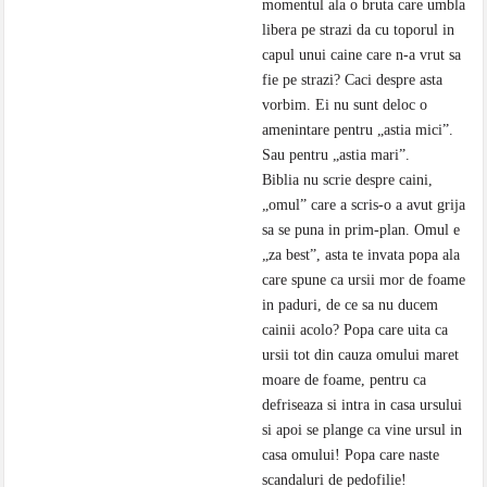
momentul ala o bruta care umbla
libera pe strazi da cu toporul in
capul unui caine care n-a vrut sa
fie pe strazi? Caci despre asta
vorbim. Ei nu sunt deloc o
amenintare pentru „astia mici”.
Sau pentru „astia mari”.
Biblia nu scrie despre caini,
„omul” care a scris-o a avut grija
sa se puna in prim-plan. Omul e
„za best”, asta te invata popa ala
care spune ca ursii mor de foame
in paduri, de ce sa nu ducem
cainii acolo? Popa care uita ca
ursii tot din cauza omului maret
moare de foame, pentru ca
defriseaza si intra in casa ursului
si apoi se plange ca vine ursul in
casa omului! Popa care naste
scandaluri de pedofilie!