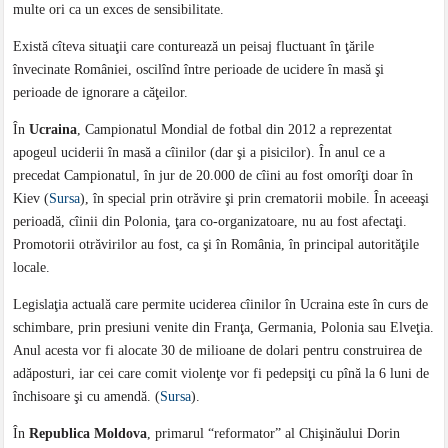
multe ori ca un exces de sensibilitate.
Există cîteva situaţii care conturează un peisaj fluctuant în ţările
învecinate României, oscilînd între perioade de ucidere în masă şi
perioade de ignorare a căţeilor.
În
Ucraina
, Campionatul Mondial de fotbal din 2012 a reprezentat
apogeul uciderii în masă a cîinilor (dar şi a pisicilor). În anul ce a
precedat Campionatul, în jur de 20.000 de cîini au fost omorîţi doar în
Kiev (
Sursa
), în special prin otrăvire şi prin crematorii mobile. În aceeaşi
perioadă, cîinii din Polonia, ţara co-organizatoare, nu au fost afectaţi.
Promotorii otrăvirilor au fost, ca şi în România, în principal autorităţile
locale.
Legislaţia actuală care permite uciderea cîinilor în Ucraina este în curs de
schimbare, prin presiuni venite din Franţa, Germania, Polonia sau Elveţia.
Anul acesta vor fi alocate 30 de milioane de dolari pentru construirea de
adăposturi, iar cei care comit violenţe vor fi pedepsiţi cu pînă la 6 luni de
închisoare şi cu amendă. (
Sursa
).
În
Republica Moldova
, primarul “reformator” al Chişinăului Dorin