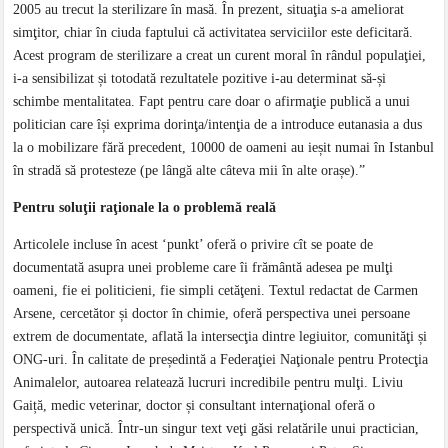
2005 au trecut la sterilizare în masă. În prezent, situaţia s-a ameliorat
simţitor, chiar în ciuda faptului că activitatea serviciilor este deficitară.
Acest program de sterilizare a creat un curent moral în rândul populaţiei,
i-a sensibilizat și totodată rezultatele pozitive i-au determinat să-și
schimbe mentalitatea. Fapt pentru care doar o afirmaţie publică a unui
politician care își exprima dorinţa/intenţia de a introduce eutanasia a dus
la o mobilizare fără precedent, 10000 de oameni au ieșit numai în Istanbul
în stradă să protesteze (pe lângă alte câteva mii în alte orașe).”
Pentru soluţii raţionale la o problemă reală
Articolele incluse în acest ‘punkt’ oferă o privire cît se poate de
documentată asupra unei probleme care îi frământă adesea pe mulţi
oameni, fie ei politicieni, fie simpli cetăţeni. Textul redactat de Carmen
Arsene, cercetător și doctor în chimie, oferă perspectiva unei persoane
extrem de documentate, aflată la intersecţia dintre legiuitor, comunităţi și
ONG-uri. În calitate de președintă a Federaţiei Naţionale pentru Protecţia
Animalelor, autoarea relatează lucruri incredibile pentru mulţi. Liviu
Gaiță, medic veterinar, doctor și consultant internaţional oferă o
perspectivă unică. Într-un singur text veţi găsi relatările unui practician,