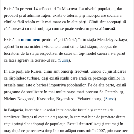
Există în prezent 14 adăposturi în Moscova. La nivelul populaţiei, dar
probabil şi al administraţiei, există o toleranţă şi încorporare socială a
cîinilor fără stăpîn mult mai mare ca în alte părţi. Cîinii sînt acceptaţi să
călătorească cu metroul, aşa cum se poate vedea în
poza alăturată
.
Există un
monument
pentru căţeii fără stăpîn în staţia Mendeleyevskaya,
apărut în urma uciderii violente a unui cîine fără stăpîn, adoptat de
lucrătorii de la staţia respectivă, de către un top-model căreia i s-a părut
că latră agresiv la terrier-ul său (
Sursa
).
În alte părţi ale Rusiei, cîinii sînt omorîţi frecvent, uneori cu justificarea
că răspîndesc turbare, deşi există studii care arată că prezenţa cîinilor în
oraşele mari este o barieră împotriva şobolanilor. Pe de altă parte, există
programe de sterilizare în mai multe oraşe mari precum St. Petersburg,
Nizhny Novgorod, Krasnodar, Bryansk sau Yekaterinburg. (
Sursa
).
În
Bulgaria
, lucrurile au oscilat între omorîre brutală şi campanii de
sterilizare. Burgas-ul este un oraş aparte, în care mai bine de jumătate dintre
căţeii prinşi sînt adoptaţi de populaţie. Restul sînt sterilizaţi şi returnaţi în
oraş, după ce petrec ceva timp într-un adăpot construit în 2007, prin care trec