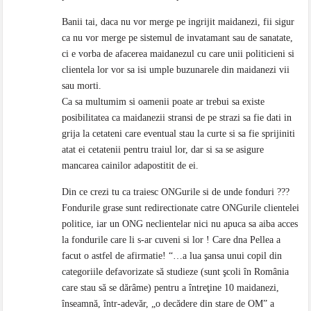
Banii tai, daca nu vor merge pe ingrijit maidanezi, fii sigur
ca nu vor merge pe sistemul de invatamant sau de sanatate,
ci e vorba de afacerea maidanezul cu care unii politicieni si
clientela lor vor sa isi umple buzunarele din maidanezi vii
sau morti.
Ca sa multumim si oamenii poate ar trebui sa existe
posibilitatea ca maidanezii stransi de pe strazi sa fie dati in
grija la cetateni care eventual stau la curte si sa fie sprijiniti
atat ei cetatenii pentru traiul lor, dar si sa se asigure
mancarea cainilor adapostitit de ei.
Din ce crezi tu ca traiesc ONGurile si de unde fonduri ???
Fondurile grase sunt redirectionate catre ONGurile clientelei
politice, iar un ONG neclientelar nici nu apuca sa aiba acces
la fondurile care li s-ar cuveni si lor ! Care dna Pellea a
facut o astfel de afirmatie! “…a lua şansa unui copil din
categoriile defavorizate să studieze (sunt şcoli în România
care stau să se dărâme) pentru a întreţine 10 maidanezi,
înseamnă, într-adevăr, „o decădere din stare de OM” a