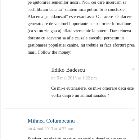
pe ajutorarea semenilor nostri. Noi, cei care incercam sa
„echilibram balanta” suntem inca putini. Si o concluzie.
Afacerea „maidanezul” este exact asta. O afacere. O afacere
generatoare de venituri importante pentru orice formatiune
(ca sa nu zic gasca) aflata vremelnic la putere. Daca cineva
doreste cu adevarat sa afle cauzele esecului perpetuu in
gestionarea populatiei canine, nu trebuie sa faca eforturi prea
mari. Follow the money!
Ildiko Badescu
on 5 mai 2013 at 1:22 pm
Ce mi-e eutanasiere, ce mi-e omorare daca este
vorba despre un animal sanatos ?
Mihnea Columbeanu
on 4 mai 2013 at 4:32 pm