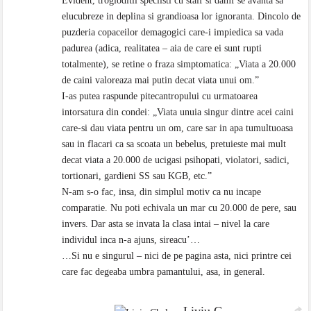
Evident, trogloditii speciisti cu staif si damf se avanta sa
elucubreze in deplina si grandioasa lor ignoranta. Dincolo de
puzderia copaceilor demagogici care-i impiedica sa vada
padurea (adica, realitatea – aia de care ei sunt rupti
totalmente), se retine o fraza simptomatica: „Viata a 20.000
de caini valoreaza mai putin decat viata unui om.”
I-as putea raspunde pitecantropului cu urmatoarea
intorsatura din condei: „Viata unuia singur dintre acei caini
care-si dau viata pentru un om, care sar in apa tumultuoasa
sau in flacari ca sa scoata un bebelus, pretuieste mai mult
decat viata a 20.000 de ucigasi psihopati, violatori, sadici,
tortionari, gardieni SS sau KGB, etc.”
N-am s-o fac, insa, din simplul motiv ca nu incape
comparatie. Nu poti echivala un mar cu 20.000 de pere, sau
invers. Dar asta se invata la clasa intai – nivel la care
individul inca n-a ajuns, sireacu’…
…Si nu e singurul – nici de pe pagina asta, nici printre cei
care fac degeaba umbra pamantului, asa, in general.
Liviu C