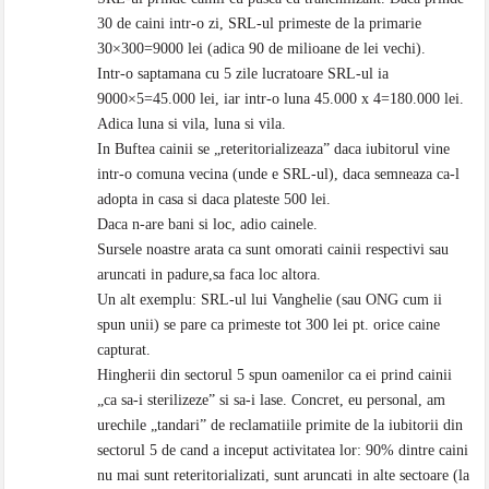
30 de caini intr-o zi, SRL-ul primeste de la primarie
30×300=9000 lei (adica 90 de milioane de lei vechi).
Intr-o saptamana cu 5 zile lucratoare SRL-ul ia
9000×5=45.000 lei, iar intr-o luna 45.000 x 4=180.000 lei.
Adica luna si vila, luna si vila.
In Buftea cainii se „reteritorializeaza” daca iubitorul vine
intr-o comuna vecina (unde e SRL-ul), daca semneaza ca-l
adopta in casa si daca plateste 500 lei.
Daca n-are bani si loc, adio cainele.
Sursele noastre arata ca sunt omorati cainii respectivi sau
aruncati in padure,sa faca loc altora.
Un alt exemplu: SRL-ul lui Vanghelie (sau ONG cum ii
spun unii) se pare ca primeste tot 300 lei pt. orice caine
capturat.
Hingherii din sectorul 5 spun oamenilor ca ei prind cainii
„ca sa-i sterilizeze” si sa-i lase. Concret, eu personal, am
urechile „tandari” de reclamatiile primite de la iubitorii din
sectorul 5 de cand a inceput activitatea lor: 90% dintre caini
nu mai sunt reteritorializati, sunt aruncati in alte sectoare (la