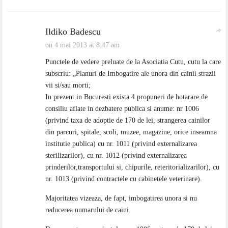
Ildiko Badescu
on 4 mai 2013 at 8:47 am
Punctele de vedere preluate de la Asociatia Cutu, cutu la care
subscriu: „Planuri de Imbogatire ale unora din cainii strazii
vii si/sau morti;
In prezent in Bucuresti exista 4 propuneri de hotarare de
consiliu aflate in dezbatere publica si anume: nr 1006
(privind taxa de adoptie de 170 de lei, strangerea cainilor
din parcuri, spitale, scoli, muzee, magazine, orice inseamna
institutie publica) cu nr. 1011 (privind externalizarea
sterilizarilor), cu nr. 1012 (privind externalizarea
prinderilor,transportului si, chipurile, reteritorializarilor), cu
nr. 1013 (privind contractele cu cabinetele veterinare).
Majoritatea vizeaza, de fapt, imbogatirea unora si nu
reducerea numarului de caini.