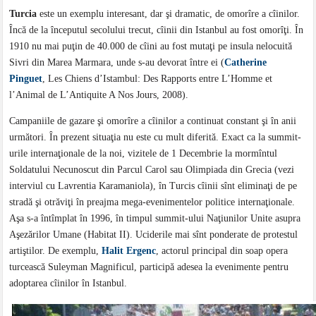
Turcia
este un exemplu interesant, dar şi dramatic, de omorîre a cîinilor.
Încă de la începutul secolului trecut, cîinii din Istanbul au fost omorîţi. În
1910 nu mai puţin de 40.000 de cîini au fost mutaţi pe insula nelocuită
Sivri din Marea Marmara, unde s-au devorat între ei (
Catherine
Pinguet
, Les Chiens d’Istambul: Des Rapports entre L’Homme et
l’Animal de L’Antiquite A Nos Jours, 2008).
Campaniile de gazare şi omorîre a cîinilor a continuat constant şi în anii
următori. În prezent situaţia nu este cu mult diferită. Exact ca la summit-
urile internaţionale de la noi, vizitele de 1 Decembrie la mormîntul
Soldatului Necunoscut din Parcul Carol sau Olimpiada din Grecia (vezi
interviul cu Lavrentia Karamaniola), în Turcis cîinii sînt eliminaţi de pe
stradă şi otrăviţi în preajma mega-evenimentelor politice internaţionale.
Aşa s-a întîmplat în 1996, în timpul summit-ului Naţiunilor Unite asupra
Aşezărilor Umane (Habitat II). Uciderile mai sînt ponderate de protestul
artiştilor. De exemplu,
Halit Ergenc
, actorul principal din soap opera
turcească Suleyman Magnificul, participă adesea la evenimente pentru
adoptarea cîinilor în Istanbul.