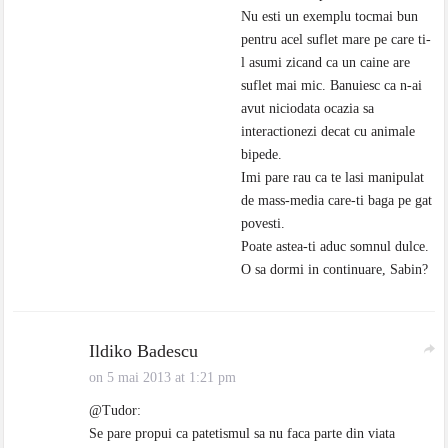
Nu esti un exemplu tocmai bun
pentru acel suflet mare pe care ti-
l asumi zicand ca un caine are
suflet mai mic. Banuiesc ca n-ai
avut niciodata ocazia sa
interactionezi decat cu animale
bipede.
Imi pare rau ca te lasi manipulat
de mass-media care-ti baga pe gat
povesti.
Poate astea-ti aduc somnul dulce.
O sa dormi in continuare, Sabin?
Ildiko Badescu
on 5 mai 2013 at 1:21 pm
@Tudor:
Se pare propui ca patetismul sa nu faca parte din viata