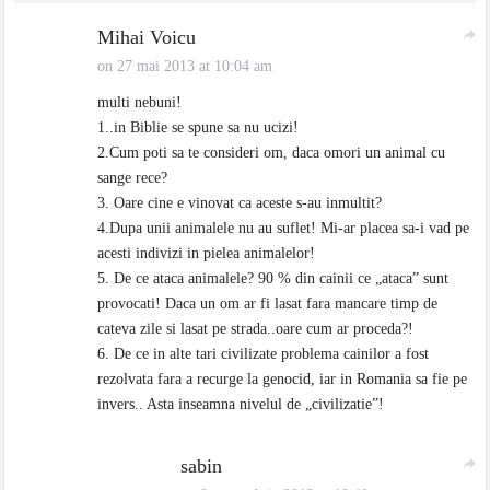
Mihai Voicu
on 27 mai 2013 at 10:04 am
multi nebuni!
1..in Biblie se spune sa nu ucizi!
2.Cum poti sa te consideri om, daca omori un animal cu
sange rece?
3. Oare cine e vinovat ca aceste s-au inmultit?
4.Dupa unii animalele nu au suflet! Mi-ar placea sa-i vad pe
acesti indivizi in pielea animalelor!
5. De ce ataca animalele? 90 % din cainii ce „ataca” sunt
provocati! Daca un om ar fi lasat fara mancare timp de
cateva zile si lasat pe strada..oare cum ar proceda?!
6. De ce in alte tari civilizate problema cainilor a fost
rezolvata fara a recurge la genocid, iar in Romania sa fie pe
invers.. Asta inseamna nivelul de „civilizatie”!
sabin