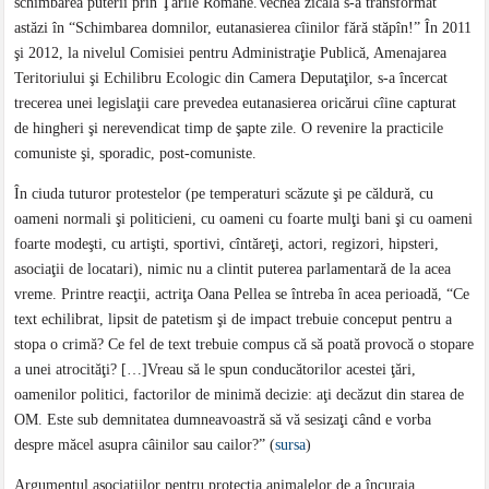
schimbarea puterii prin Ţările Române.Vechea zicală s-a transformat
astăzi în “Schimbarea domnilor, eutanasierea cîinilor fără stăpîn!” În 2011
şi 2012, la nivelul Comisiei pentru Administraţie Publică, Amenajarea
Teritoriului şi Echilibru Ecologic din Camera Deputaţilor, s-a încercat
trecerea unei legislaţii care prevedea eutanasierea oricărui cîine capturat
de hingheri şi nerevendicat timp de şapte zile. O revenire la practicile
comuniste şi, sporadic, post-comuniste.
În ciuda tuturor protestelor (pe temperaturi scăzute şi pe căldură, cu
oameni normali şi politicieni, cu oameni cu foarte mulţi bani şi cu oameni
foarte modeşti, cu artişti, sportivi, cîntăreţi, actori, regizori, hipsteri,
asociaţii de locatari), nimic nu a clintit puterea parlamentară de la acea
vreme. Printre reacţii, actriţa Oana Pellea se întreba în acea perioadă, “Ce
text echilibrat, lipsit de patetism şi de impact trebuie conceput pentru a
stopa o crimă? Ce fel de text trebuie compus că să poată provocă o stopare
a unei atrocităţi? […]Vreau să le spun conducătorilor acestei ţări,
oamenilor politici, factorilor de minimă decizie: aţi decăzut din starea de
OM. Este sub demnitatea dumneavoastră să vă sesizaţi când e vorba
despre măcel asupra câinilor sau cailor?” (
sursa
)
Argumentul asociaţiilor pentru protecţia animalelor de a încuraja