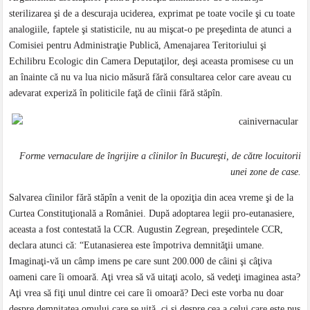
sterilizarea şi de a descuraja uciderea, exprimat pe toate vocile şi cu toate
analogiile, faptele şi statisticile, nu au mişcat-o pe preşedinta de atunci a
Comisiei pentru Administraţie Publică, Amenajarea Teritoriului şi
Echilibru Ecologic din Camera Deputaţilor, deşi aceasta promisese cu un
an înainte că nu va lua nicio măsură fără consultarea celor care aveau cu
adevarat experiză în politicile faţă de cîinii fără stăpîn.
Forme vernaculare de îngrijire a cîinilor în Bucureşti, de către locuitorii
unei zone de case.
Salvarea cîinilor fără stăpîn a venit de la opoziţia din acea vreme şi de la
Curtea Constituţională a României. După adoptarea legii pro-eutanasiere,
aceasta a fost contestată la CCR. Augustin Zegrean, preşedintele CCR,
declara atunci că: “Eutanasierea este împotriva demnităţii umane.
Imaginaţi-vă un câmp imens pe care sunt 200.000 de câini şi câţiva
oameni care îi omoară. Aţi vrea să vă uitaţi acolo, să vedeţi imaginea asta?
Aţi vrea să fiţi unul dintre cei care îi omoară? Deci este vorba nu doar
despre demnitatea omului care se uită, ci şi despre cea a celui care este pus