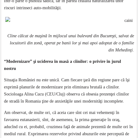
Într-o parte o psihoză sadică, iar în partea cealaltă naturalizarea unor
riscuri intrinseci auto-mobilităţii.
Cîine călcat de maşină în mijlocul unui bulevard din Bucureşti, salvat de
locuitorii din zonă, operat pe banii lor şi mai apoi adoptat de o familie
din Mehedinţi
.
“Modernizare” şi uciderea în masă a cîinilor: o privire în jurul
nostru
Situaţia României nu este unică. Cam fiecare ţară din regiune pare că îşi
exprimă planurile de modernizare prin eliminara brutală a cîinilor.
Socioloaga Alina Cucu (CEU/Cluj) observa că obsesia prezenţei cîinilor
de stradă în Romania ţine de anxietăţile unei modernităţi incomplete.
Am observat, de multe ori, că aceia care sînt cei mai vehemenţi în
favoarea eutanasierii, sînt, de asemenea, la prima generaţie în oraş,
aducînd cu ei, probabil, cruzimea faţă de animale prezentă de multe ori în
mediul rural. Exprimarea rezervelor privind abuzurile este percepută de