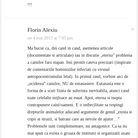
!!!
Florin Alexiu
on 4 mai 2013 at 7:03 pm
Ma bucur ca, din cand in cand, asemenea articole
(documentate si articulate) iau in discutie „eterna” problema
a cainilor fara stapan. Imi permit cateva precizari (inspirate
de comentariile hominizilor infectati cu virusul
antropocentrismului letal). In primul rand, vorbim aici de
„uciderea” cainilor, NU de eutanasiere. Eutanasia este o
forma de a scuti fiinta de suferinta inevitabila, atunci cand
toate celelalte mijloace au esuat. Apoi, eterna si inepta
contrapunere caini/oameni. E o imbecilitate sa respingi
drepturile animalelor aducand argumente de genul „exista si
copii ai strazii, si batrani care au nevoie de ajutor…”
Problemele sunt complementare, nu antagonice. Ca sa nu
mai spun ca exista o groaza de institutii si organizatii axate