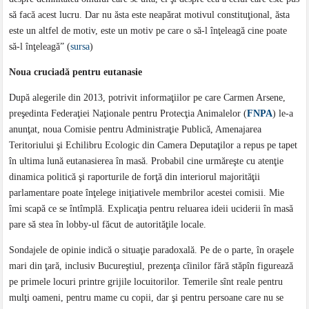
să facă acest lucru. Dar nu ăsta este neapărat motivul constituţional, ăsta
este un altfel de motiv, este un motiv pe care o să-l înţeleagă cine poate
să-l înţeleagă” (
sursa
)
Noua cruciadă pentru eutanasie
După alegerile din 2013, potrivit informaţiilor pe care Carmen Arsene,
preşedinta Federaţiei Naţionale pentru Protecţia Animalelor (
FNPA
) le-a
anunţat, noua Comisie pentru Administraţie Publică, Amenajarea
Teritoriului şi Echilibru Ecologic din Camera Deputaţilor a repus pe tapet
în ultima lună eutanasierea în masă. Probabil cine urmăreşte cu atenţie
dinamica politică şi raporturile de forţă din interiorul majorităţii
parlamentare poate înţelege iniţiativele membrilor acestei comisii. Mie
îmi scapă ce se întîmplă. Explicaţia pentru reluarea ideii uciderii în masă
pare să stea în lobby-ul făcut de autorităţile locale.
Sondajele de opinie indică o situaţie paradoxală. Pe de o parte, în oraşele
mari din ţară, inclusiv Bucureştiul, prezenţa cîinilor fără stăpîn figurează
pe primele locuri printre grijile locuitorilor. Temerile sînt reale pentru
mulţi oameni, pentru mame cu copii, dar şi pentru persoane care nu se