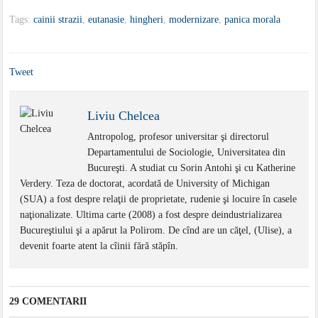
Tags:
cainii strazii
,
eutanasie
,
hingheri
,
modernizare
,
panica morala
Tweet
Liviu Chelcea
Antropolog, profesor universitar şi directorul
Departamentului de Sociologie, Universitatea din
Bucureşti. A studiat cu Sorin Antohi şi cu Katherine
Verdery. Teza de doctorat, acordată de University of Michigan
(SUA) a fost despre relaţii de proprietate, rudenie şi locuire în casele
naţionalizate. Ultima carte (2008) a fost despre deindustrializarea
Bucureştiului şi a apărut la Polirom. De cînd are un căţel, (Ulise), a
devenit foarte atent la cîinii fără stăpîn.
29 COMENTARII