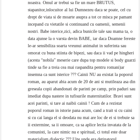
noastra. Omul ar trebui sa fie un mare BRUTUS,
stapanitor,inlocuitor al lui Dumnezeu daca se poate, cel cu
drept de viata si de moarte asupra a tot ce misca pe pamant
incepand cu vietatile si continuand cu oamenii, semenii
nostri. Babe isterice,zici, adica bunicile tale sau mama ta, o
data ajunse la o varsta devin BABE, iar daca Doamne fereste
le-ar sensibiliza soarta vreunui animalut in suferinta sau
omorat cu buna stiinta de bipezi, sau daca ii vad pe hingheri
(acesta “nobila” meserie care dupa top modele si body guarzi
tinde sa fie a treia cea mai raspandita pentru romani)ar
insemna ca sunt isterice ??? Cainii NU au existat la poporul
roman, au aparut abia acum de 20 de ani si mutileaza asa din
greseala copii abandonati de parinti pe camp, prin paduri sau
imediat dupa nastere in tufisurile maternitatilor. Bravi sunt
acei parinti, si tare ai naibii cainii ! Cum de a rezistat
poporul roman in istorie pana acum, cand a trait si cu caini
si cu cai langa el si deodata nu mai are loc de ei si trebuie sa
ii extermine, sa ii omoare, ca sa aplice lectia invatata de la
comunisti, la care nimic nu e spiritual, ci totul este doar
materialism dialectic ??? Uite unde era detinatorul