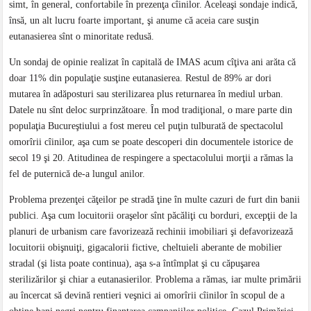
simt, în general, confortabile în prezenţa cîinilor. Aceleaşi sondaje indică,
însă, un alt lucru foarte important, şi anume că aceia care susţin
eutanasierea sînt o minoritate redusă.
Un sondaj de opinie realizat în capitală de IMAS acum cîţiva ani arăta că
doar 11% din populaţie susţine eutanasierea. Restul de 89% ar dori
mutarea în adăposturi sau sterilizarea plus returnarea în mediul urban.
Datele nu sînt deloc surprinzătoare. În mod tradiţional, o mare parte din
populaţia Bucureştiului a fost mereu cel puţin tulburată de spectacolul
omorîrii cîinilor, aşa cum se poate descoperi din documentele istorice de
secol 19 şi 20. Atitudinea de respingere a spectacolului morţii a rămas la
fel de puternică de-a lungul anilor.
Problema prezenţei căţeilor pe stradă ţine în multe cazuri de furt din banii
publici. Aşa cum locuitorii oraşelor sînt păcăliţi cu borduri, excepţii de la
planuri de urbanism care favorizează rechinii imobiliari şi defavorizează
locuitorii obişnuiţi, gigacalorii fictive, cheltuieli aberante de mobilier
stradal (şi lista poate continua), aşa s-a întîmplat şi cu căpuşarea
sterilizărilor şi chiar a eutanasierilor. Problema a rămas, iar multe primării
au încercat să devină rentieri veşnici ai omorîrii cîinilor în scopul de a