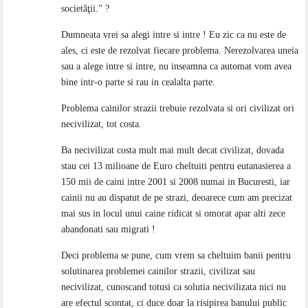
societăţii.” ?
Dumneata vrei sa alegi intre si intre ! Eu zic ca nu este de
ales, ci este de rezolvat fiecare problema. Nerezolvarea uneia
sau a alege intre si intre, nu inseamna ca automat vom avea
bine intr-o parte si rau in cealalta parte.
Problema cainilor strazii trebuie rezolvata si ori civilizat ori
necivilizat, tot costa.
Ba necivilizat costa mult mai mult decat civilizat, dovada
stau cei 13 milioane de Euro cheltuiti pentru eutanasierea a
150 mii de caini intre 2001 si 2008 numai in Bucuresti, iar
cainii nu au dispatut de pe strazi, deoarece cum am precizat
mai sus in locul unui caine ridicat si omorat apar alti zece
abandonati sau migrati !
Deci problema se pune, cum vrem sa cheltuim banii pentru
solutinarea problemei cainilor strazii, civilizat sau
necivilizat, cunoscand totusi ca solutia necivilizata nici nu
are efectul scontat, ci duce doar la risipirea banului public