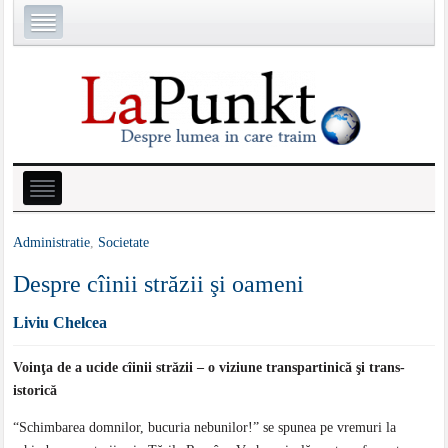
Administratie
,
Societate
Despre cîinii străzii şi oameni
Liviu Chelcea
Voinţa de a ucide cîinii străzii – o viziune transpartinică şi trans-
istorică
“Schimbarea domnilor, bucuria nebunilor!” se spunea pe vremuri la