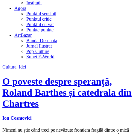
Institutii
Agora
Punktul sensibil
Punktul critic
Punktul cu var
Punkte punkte
ArtBazar
Banda Desenata
Jurnal Ilustrat
Pop-Culture
Sunet E-World
Cultura
,
Idei
O poveste despre speranţă,
Roland Barthes și catedrala din
Chartres
Ion Cosmovici
Nimeni nu știe când treci pe nevăzute frontiera fragilă dintre o mică