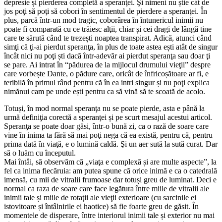
depresie și pierderea completă a speranţei. Şi nimeni nu știe cât de
jos poţi să poţi să cobori în sentimentul de pierdere a speranţei. În
plus, parcă într-un mod tragic, coborârea în întunericul inimii nu
poate fi comparată cu ce trăiesc alţii, chiar și cei dragi de lângă tine
care te sărută când te trezești noaptea transpirat. Adică, atunci când
simţi că ţi-ai pierdut speranţa, în plus de toate astea ești atât de singur
încât nici nu poţi ști dacă într-adevăr ai pierdut speranţa sau doar ţi
se pare. Ai intrat în “pădurea de la mijlocul drumului vieţii” despre
care vorbește Dante, o pădure care, oricât de înfricoșătoare ar fi, e
teribilă în primul rând pentru că în ea intri singur și nu poţi explica
nimănui cam pe unde ești pentru ca să vină să te scoată de acolo.
Totuși, în mod normal speranţa nu se poate pierde, asta e până la
urmă definiţia corectă a speranţei și pe scurt mesajul acestui articol.
Speranţa se poate doar găsi, într-o bună zi, ca o rază de soare care
vine în inima ta fără să mai poţi nega că ea există, pentru că, pentru
prima dată în viaţă, e o lumină caldă. Şi un aer sută la sută curat. Dar
să o luăm cu începutul.
Mai întâi, să observăm că „viaţa e complexă și are multe aspecte”, la
fel ca inima fiecăruia: am putea spune că orice inimă e ca o catedrală
imensă, cu mii de vitralii frumoase dar totuși greu de luminat. Deci e
normal ca raza de soare care face legătura între miile de vitralii ale
inimii tale și miile de rotaţii ale vieţii exterioare (cu sarcinile ei
istovitoare și întâlnirile ei haotice) să fie foarte greu de găsit. În
momentele de disperare, între interiorul inimii tale și exterior nu mai