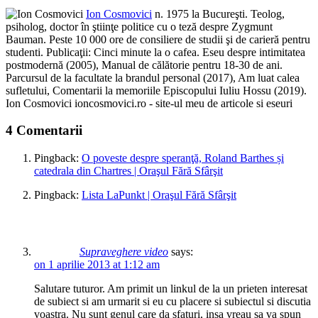
Ion Cosmovici
n. 1975 la Bucureşti. Teolog,
psiholog, doctor în ştiinţe politice cu o teză despre Zygmunt
Bauman. Peste 10 000 ore de consiliere de studii şi de carieră pentru
studenti. Publicaţii: Cinci minute la o cafea. Eseu despre intimitatea
postmodernă (2005), Manual de călătorie pentru 18-30 de ani.
Parcursul de la facultate la brandul personal (2017), Am luat calea
sufletului, Comentarii la memoriile Episcopului Iuliu Hossu (2019).
Ion Cosmovici ioncosmovici.ro - site-ul meu de articole si eseuri
4 Comentarii
Pingback:
O poveste despre speranţă, Roland Barthes și
catedrala din Chartres | Oraşul Fără Sfârşit
Pingback:
Lista LaPunkt | Oraşul Fără Sfârşit
Supraveghere video
says:
on 1 aprilie 2013 at 1:12 am
Salutare tuturor. Am primit un linkul de la un prieten interesat
de subiect si am urmarit si eu cu placere si subiectul si discutia
voastra. Nu sunt genul care da sfaturi, insa vreau sa va spun