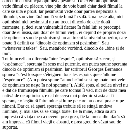
oarecum cu distincţia optimist / pesimist. De exemplu optimistul
vede filmul cu plăcere, vine plin de voie bună chiar dacă filmul la
care se uită e prost. Iar pesimistul vede doar partea neplăcută a
filmului, sau vine fără multă voie bună în sală. Una peste alta, nici
optimistul nici pesimistul nu au trecut dincolo de cele două
momente, și deci sunt vulnerabili fiecare în felul lui: se preocupă
doar de ei înșiși, sau doar de filmul vieţii, ei depind de propria doză
de optimism sau de pesimism și nu au trecut la nivelul superior, care
poate fi definit ca “dincolo de optimism și pesimism”. Sau
“whatever it takes”. Sau, metaforic vorbind, dincolo de „bine și de
rău”.
Tot francezii au diferenţa între “espoir”, optimism să zicem, și
“espérance”, speranţa în sens mai puternic, am putea spune speranţa
dincolo de optimism și pesimism. Iar scriitorul Georges Bernanos
spunea “c’est lorsque s’éteignent tous les espoirs que s’allume
l’espérance”. (Am putea spune “atunci când se sting toate motivele
de optimism se naște în noi speranţa”). Altfel spus, al treilea nivel nu
e dat de frumuseţea filmului pe care tocmai îl văd, nici de doza mea
nativă de de optimism, e dat de ceva mai puternic și asta ar fi
speranţa: o legătură între mine și lume pe care nu o mai poate rupe
nimeni. Dar ca să apară speranţa trebuie să se stingă undeva
luminile, și mai ales să se stingă toate: fie la mine, adică să am
impresia că viaţa mea a devenit prea grea, fie la lumea din afară: să
am impresia că filmul vieţii e absurd, e prea greu de văzut sau de
suportat.