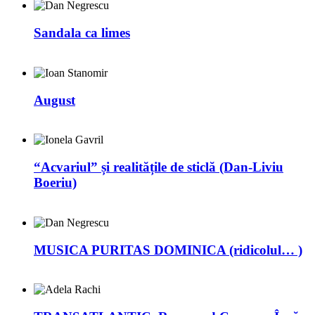
Sandala ca limes
August
“Acvariul” și realitățile de sticlă (Dan-Liviu
Boeriu)
MUSICA PURITAS DOMINICA (ridicolul… )