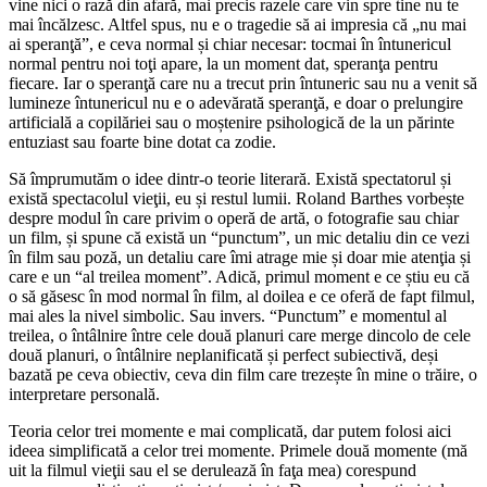
vine nici o rază din afară, mai precis razele care vin spre tine nu te
mai încălzesc. Altfel spus, nu e o tragedie să ai impresia că „nu mai
ai speranţă”, e ceva normal și chiar necesar: tocmai în întunericul
normal pentru noi toţi apare, la un moment dat, speranţa pentru
fiecare. Iar o speranţă care nu a trecut prin întuneric sau nu a venit să
lumineze întunericul nu e o adevărată speranţă, e doar o prelungire
artificială a copilăriei sau o moștenire psihologică de la un părinte
entuziast sau foarte bine dotat ca zodie.
Să împrumutăm o idee dintr-o teorie literară. Există spectatorul și
există spectacolul vieţii, eu și restul lumii. Roland Barthes vorbește
despre modul în care privim o operă de artă, o fotografie sau chiar
un film, și spune că există un “punctum”, un mic detaliu din ce vezi
în film sau poză, un detaliu care îmi atrage mie și doar mie atenţia și
care e un “al treilea moment”. Adică, primul moment e ce știu eu că
o să găsesc în mod normal în film, al doilea e ce oferă de fapt filmul,
mai ales la nivel simbolic. Sau invers. “Punctum” e momentul al
treilea, o întâlnire între cele două planuri care merge dincolo de cele
două planuri, o întâlnire neplanificată și perfect subiectivă, deși
bazată pe ceva obiectiv, ceva din film care trezește în mine o trăire, o
interpretare personală.
Teoria celor trei momente e mai complicată, dar putem folosi aici
ideea simplificată a celor trei momente. Primele două momente (mă
uit la filmul vieţii sau el se derulează în faţa mea) corespund