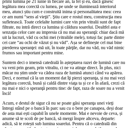
primi lumina pe 21 iunie în fiecare an, la fel și eu, dacă găsesc
legătura mea corectă cu lumea, pe unde se iluminează interiorul
meu, atunci știu cum e construită inima și personalitatea mea: ceea
ce am numi “sens al vieţii”. Ştiu care e rostul meu, construcţia mea
sufletească. Toate celelalte lumini care vin prin vitralii sunt de fapt
filtrate, nu intră direct ca lumina și căldura soarelui. Dealtfel asta e
senzaţia celor care au impresia că nu mai au speranţă: chiar dacă mă
uit la lucruri, văd cu ochii mei (vitraliile mele), totuși fac parte dintre
cei care “au ochi de văzut și nu văd”. Așa se definește cel mai bine
pierderea speranţei: mă uit, în toate părţile, dar nu văd, nu văd nimic
frumos sau important pentru mine.
Suntem deci o imensă catedrală în așteptarea razei de lumină care nu
va veni prin geam, prin vitraliu, ci ne va atinge direct. În plus, nici
măcar nu știm unde va cădea raza de lumină atunci când va apărea.
Deci, e normal că la un moment dat îţi pierzi speranţa, și nu mai vezi
legătura corectă, bună și caldă dintre viaţa ta și ce e în afară, crezi că
nu mai e nici o speranţă pentru tine: de fapt, raza de soare nu a venit
încă!
Acum, e destul de sigur că nu se poate găsi speranţa unei vieţi
întregi stând pe o bancă în parc sau cu o bere pe canapea, deși doar
de asta mai ești capabil în unele momente. Mai e nevoie de ceva, și
anume să te scoli de pe bancă, să mergi înspre altceva, departe:
adică, să te rotești sub lumina soarelui. Pentru că o catedrală din