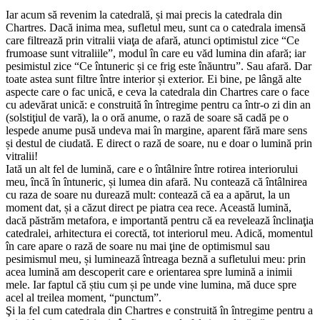
Iar acum să revenim la catedrală, și mai precis la catedrala din
Chartres. Dacă inima mea, sufletul meu, sunt ca o catedrala imensă
care filtrează prin vitralii viaţa de afară, atunci optimistul zice “Ce
frumoase sunt vitraliile”, modul în care eu văd lumina din afară; iar
pesimistul zice “Ce întuneric și ce frig este înăuntru”. Sau afară. Dar
toate astea sunt filtre între interior și exterior. Ei bine, pe lângă alte
aspecte care o fac unică, e ceva la catedrala din Chartres care o face
cu adevărat unică: e construită în întregime pentru ca într-o zi din an
(solstiţiul de vară), la o oră anume, o rază de soare să cadă pe o
lespede anume pusă undeva mai în margine, aparent fără mare sens
și destul de ciudată. E direct o rază de soare, nu e doar o lumină prin
vitralii!
Iată un alt fel de lumină, care e o întâlnire între rotirea interiorului
meu, încă în întuneric, și lumea din afară. Nu contează că întâlnirea
cu raza de soare nu durează mult: contează că ea a apărut, la un
moment dat, și a căzut direct pe piatra cea rece. Această lumină,
dacă păstrăm metafora, e importantă pentru că ea revelează înclinaţia
catedralei, arhitectura ei corectă, tot interiorul meu. Adică, momentul
în care apare o rază de soare nu mai ţine de optimismul sau
pesimismul meu, și luminează întreaga beznă a sufletului meu: prin
acea lumină am descoperit care e orientarea spre lumină a inimii
mele. Iar faptul că știu cum și pe unde vine lumina, mă duce spre
acel al treilea moment, “punctum”.
Şi la fel cum catedrala din Chartres e construită în întregime pentru a