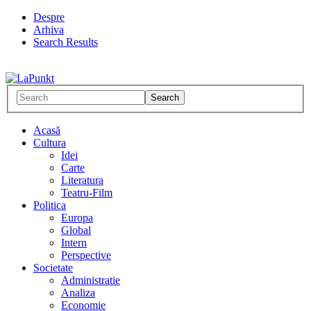
Despre
Arhiva
Search Results
Acasă
Cultura
Idei
Carte
Literatura
Teatru-Film
Politica
Europa
Global
Intern
Perspective
Societate
Administratie
Analiza
Economie