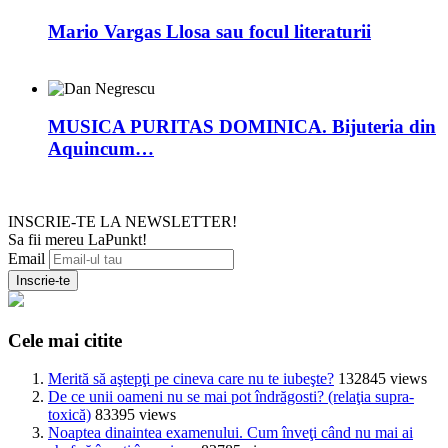
Mario Vargas Llosa sau focul literaturii
MUSICA PURITAS DOMINICA. Bijuteria din
Aquincum…
INSCRIE-TE LA NEWSLETTER!
Sa fii mereu LaPunkt!
Email
Cele mai citite
Merită să aştepţi pe cineva care nu te iubeşte?
132845 views
De ce unii oameni nu se mai pot îndrăgosti? (relaţia supra-
toxică)
83395 views
Noaptea dinaintea examenului. Cum înveţi când nu mai ai