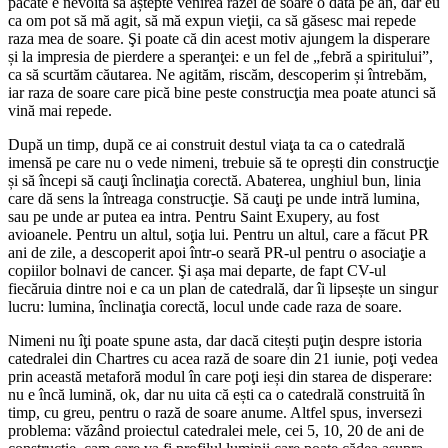
păcate e nevoită să aștepte venirea razei de soare o dată pe an, dar eu
ca om pot să mă agit, să mă expun vieţii, ca să găsesc mai repede
raza mea de soare. Şi poate că din acest motiv ajungem la disperare
și la impresia de pierdere a speranţei: e un fel de „febră a spiritului”,
ca să scurtăm căutarea. Ne agităm, riscăm, descoperim și întrebăm,
iar raza de soare care pică bine peste construcţia mea poate atunci să
vină mai repede.
După un timp, după ce ai construit destul viaţa ta ca o catedrală
imensă pe care nu o vede nimeni, trebuie să te oprești din construcţie
și să începi să cauţi înclinaţia corectă. Abaterea, unghiul bun, linia
care dă sens la întreaga construcţie. Să cauţi pe unde intră lumina,
sau pe unde ar putea ea intra. Pentru Saint Exupery, au fost
avioanele. Pentru un altul, soţia lui. Pentru un altul, care a făcut PR
ani de zile, a descoperit apoi într-o seară PR-ul pentru o asociaţie a
copiilor bolnavi de cancer. Şi așa mai departe, de fapt CV-ul
fiecăruia dintre noi e ca un plan de catedrală, dar îi lipsește un singur
lucru: lumina, înclinaţia corectă, locul unde cade raza de soare.
Nimeni nu îţi poate spune asta, dar dacă citești puţin despre istoria
catedralei din Chartres cu acea rază de soare din 21 iunie, poţi vedea
prin această metaforă modul în care poţi ieși din starea de disperare:
nu e încă lumină, ok, dar nu uita că ești ca o catedrală construită în
timp, cu greu, pentru o rază de soare anume. Altfel spus, inversezi
problema: văzând proiectul catedralei mele, cei 5, 10, 20 de ani de