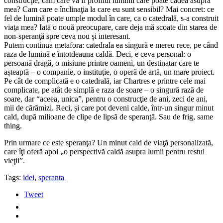
construcţie, cam care va fi profilul luminii care poate cădea asupra
mea? Cam care e înclinaţia la care eu sunt sensibil? Mai concret: ce
fel de lumină poate umple modul în care, ca o catedrală, s-a construit
viaţa mea? Iată o nouă preocupare, care deja mă scoate din starea de
non-speranţă spre ceva nou și interesant.
Putem continua metafora: catedrala ea singură e mereu rece, pe când
raza de lumină e întotdeauna caldă. Deci, e ceva personal: o
persoană dragă, o misiune printre oameni, un destinatar care te
așteaptă – o companie, o instituţie, o operă de artă, un mare proiect.
Pe cât de complicată e o catedrală, iar Chartres e printre cele mai
complicate, pe atât de simplă e raza de soare – o singură rază de
soare, dar “aceea, unica”, pentru o construcţie de ani, zeci de ani,
mii de cărămizi. Reci, și care pot deveni calde, într-un singur minut
cald, după milioane de clipe de lipsă de speranţă. Sau de frig, same
thing.
Prin urmare ce este speranţa? Un minut cald de viaţă personalizată,
care îţi oferă apoi „o perspectivă caldă asupra lumii pentru restul
vieţii”.
Tags:
idei
,
speranta
Tweet