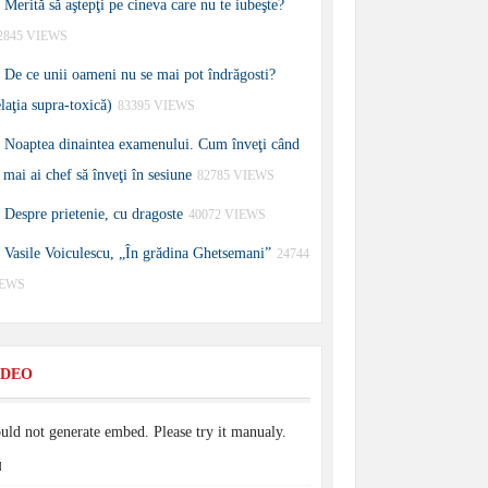
Merită să aştepţi pe cineva care nu te iubeşte?
2845 VIEWS
De ce unii oameni nu se mai pot îndrăgosti?
elaţia supra-toxică)
83395 VIEWS
Noaptea dinaintea examenului. Cum înveţi când
 mai ai chef să înveţi în sesiune
82785 VIEWS
Despre prietenie, cu dragoste
40072 VIEWS
Vasile Voiculescu, „În grădina Ghetsemani”
24744
IEWS
IDEO
uld not generate embed. Please try it manualy.