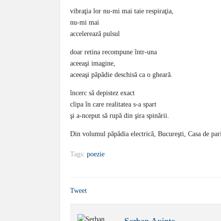
vibraţia lor nu-mi mai taie respiraţia,
nu-mi mai
accelerează pulsul
doar retina recompune într-una
aceeaşi imagine,
aceeaşi păpădie deschisă ca o gheară.
încerc să depistez exact
clipa în care realitatea s-a spart
şi a-nceput să rupă din şira spinării.
Din volumul păpădia electrică, Bucureşti, Casa de pari
Tags:
poezie
Tweet