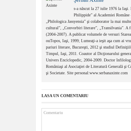
Şerban Axinte
s-a născut la 27 iulie 1976 la Iaşi.
Philippide” al Academiei Române – 
„Philologica Jassyensia” şi colaborator la mai multe
cultural”, „Convorbiri literare”, „Transilvania”. A f
(2004-2007). A publicat volumele de versuri Starea 
ouTopos, Iaşi, 1999; Lumeaţi-a ieşit aşa cum ai vru
pariuri literare, Bucureşti, 2012 şi studiul Definiţ
Timpul, Iaşi, 2011. Coautor al Dicţionarului genera
Univers Enciclopedic, 2004-2009. Doctor înfilologi
Româniaşi al Asociaţiei de Literatură Generală şi 
şi Societate. Site personal:www.serbanaxinte.com
LASA UN COMENTARIU