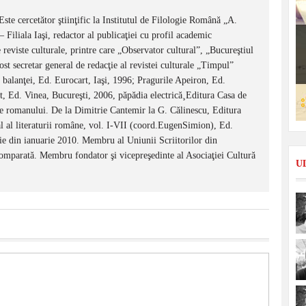
 Este cercetător ştiinţific la Institutul de Filologie Română „A.
Filiala Iaşi, redactor al publicaţiei cu profil academic
 reviste culturale, printre care „Observator cultural”, „Bucureştiul
ost secretar general de redacţie al revistei culturale „Timpul”
balanţei, Ed. Eurocart, Iaşi, 1996; Pragurile Apeiron, Ed.
t, Ed. Vinea, Bucureşti, 2006, păpădia electrică¸Editura Casa de
iile romanului. De la Dimitrie Cantemir la G. Călinescu, Editura
l al literaturii române, vol. I-VII (coord.EugenSimion), Ed.
e din ianuarie 2010. Membru al Uniunii Scriitorilor din
Comparată. Membru fondator şi vicepreşedinte al Asociaţiei Cultură
U