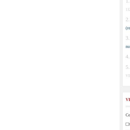
13
(r
nu
V
V
Co