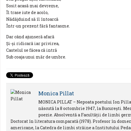
Sosit acasă mai devreme,
Îl trase iute de acolo,
Nădăjduind să îl întoarcă
Într-un prezent fără fantasme.
Dar când ajunseră afară
Și-și ridicară iar privirea,
Castelul se făcea că intră
Sub coaja unui măr de umbre.
Monica Pillat
MONICA PILLAT – Nepoata poetului Ion Pillat, 
născută la 8 octombrie 1947, la Bucureşti. Me
poezie. Absolventă a Facultăţii de limbi ger
Doctorat în literatura comparată (1978). Profesor în domen
americane, la Catedra de limbi străine a Institutului Pedag