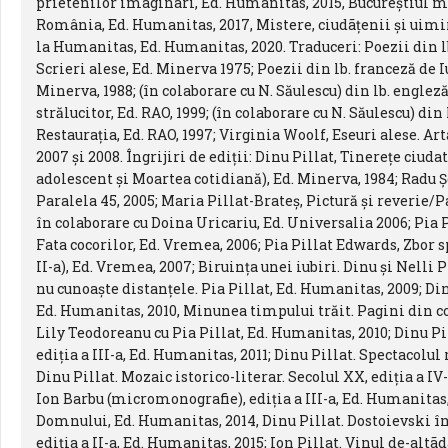
prietenilor imaginari, Ed. Humanitas, 2015, Bucureştiul meu,
România, Ed. Humanitas, 2017, Mistere, ciudãţenii şi uimi
la Humanitas, Ed. Humanitas, 2020. Traduceri: Poezii din l
Scrieri alese, Ed. Minerva 1975; Poezii din lb. franceză de I
Minerva, 1988; (în colaborare cu N. Săulescu) din lb. engl
strălucitor, Ed. RAO, 1999; (în colaborare cu N. Săulescu) di
Restauraţia, Ed. RAO, 1997; Virginia Woolf, Eseuri alese. Art
2007 şi 2008. Îngrijiri de ediţii: Dinu Pillat, Tinereţe ciudat
adolescent şi Moartea cotidiană), Ed. Minerva, 1984; Radu 
Paralela 45, 2005; Maria Pillat-Brateş, Pictură şi reverie/
în colaborare cu Doina Uricariu, Ed. Universalia 2006; Pia P
Fata cocorilor, Ed. Vremea, 2006; Pia Pillat Edwards, Zbor sp
II-a), Ed. Vremea, 2007; Biruinţa unei iubiri. Dinu şi Nelli 
nu cunoaşte distanţele. Pia Pillat, Ed. Humanitas, 2009; Din
Ed. Humanitas, 2010, Minunea timpului trăit. Pagini din c
Lily Teodoreanu cu Pia Pillat, Ed. Humanitas, 2010; Dinu Pill
ediţia a III-a, Ed. Humanitas, 2011; Dinu Pillat. Spectacolu
Dinu Pillat. Mozaic istorico-literar. Secolul XX, ediţia a IV
Ion Barbu (micromonografie), ediţia a III-a, Ed. Humanitas,
Domnului, Ed. Humanitas, 2014, Dinu Pillat. Dostoievski î
ediţia a II-a, Ed. Humanitas, 2015; Ion Pillat. Vinul de-altã