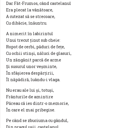
Dar Făt-Frumos, când castelanul
Era plecat la vânătoare,
A cutezat să se strecoare,
Cu dibăcie, înăuntru.
A nimerit în labirintul
Unui trecut ținut sub cheie:
Ropot de cerbi, păduri de fețe,
Cu ochii stinși, năluci de glasuri,
Un zăngănit parcă de arme
Și susurul unor veșminte,
În sfâșierea despărțirii,
Îl năpădiră, luându-i vlaga.
Nu erau ale lui și, totuși,
Frânturile de amintire
Păreau că ies dintr-o memorie,
În care el mai pribegise.
Pe când se zbuciuma cu gândul,
Din pragul ușii, castelanul,