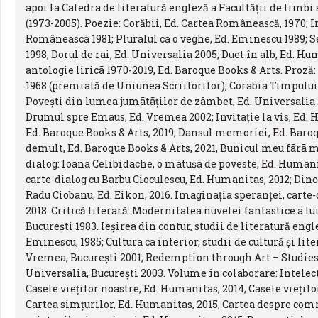
apoi la Catedra de literatură engleză a Facultăţii de limbi
(1973-2005). Poezie: Corăbii, Ed. Cartea Românească, 1970; 
Româneascã 1981; Pluralul ca o veghe, Ed. Eminescu 1989; S
1998; Dorul de rai, Ed. Universalia 2005; Duet în alb, Ed. H
antologie liricã 1970-2019, Ed. Baroque Books & Arts. Proză: 
1968 (premiată de Uniunea Scriitorilor); Corabia Timpului, 
Poveşti din lumea jumãtãţilor de zâmbet, Ed. Universalia 20
Drumul spre Emaus, Ed. Vremea 2002; Invitaţie la vis, Ed. H
Ed. Baroque Books & Arts, 2019; Dansul memoriei, Ed. Baroq
demult, Ed. Baroque Books & Arts, 2021, Bunicul meu fãrã 
dialog: Ioana Celibidache, o mãtuşã de poveste, Ed. Humani
carte-dialog cu Barbu Cioculescu, Ed. Humanitas, 2012; Dinc
Radu Ciobanu, Ed. Eikon, 2016. Imaginaţia speranţei, carte-
2018. Critică literară: Modernitatea nuvelei fantastice a lu
Bucureşti 1983. Ieşirea din contur, studii de literatură en
Eminescu, 1985; Cultura ca interior, studii de cultură şi li
Vremea, Bucureşti 2001; Redemption through Art – Studies 
Universalia, Bucureşti 2003. Volume în colaborare: Intelectu
Casele vieţilor noastre, Ed. Humanitas, 2014, Casele vieţilo
Cartea simţurilor, Ed. Humanitas, 2015, Cartea despre co