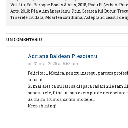
Vasiliu, Ed. Baroque Books & Arts, 2018; Radu R. Şerban. Put
Arts, 2018; Pia Alimãneştianu, Prin Cetatea lui Bucur. Trecut
Tinereţe ciudatã, Moartea cotidianã, Aşteptând ceasul de a
UN COMENTARIU
Adriana Baldean Plesoianu
on 31 mai 2026 at 5:58 pm
Felicitari, Monica, pentru intregul parcurs profes
si lucid.
Si mai ales ca nu lasi sa dispara radacinile famili
bune si rele, fiind un bun exemplu de nerepetare p
Sa traim frumos, sa fim modele…
Keep shining!