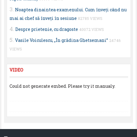
Noaptea dinaintea examenului. Cum înveţi când nu
mai ai chef să înveţi în sesiune
82785 VIEWS
Despre prietenie, cu dragoste
40072 VIEWS
Vasile Voiculescu, „În grădina Ghetsemani”
24746
VIEWS
VIDEO
Could not generate embed. Please try it manualy.