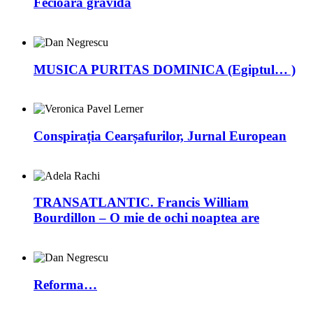
Fecioara gravidă
MUSICA PURITAS DOMINICA (Egiptul… )
Conspirația Cearșafurilor, Jurnal European
TRANSATLANTIC. Francis William
Bourdillon – O mie de ochi noaptea are
Reforma…