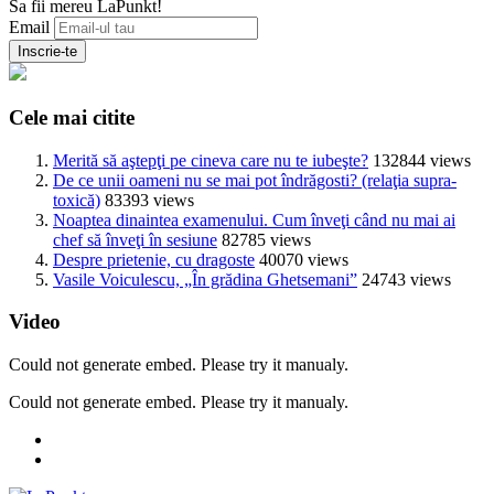
Sa fii mereu LaPunkt!
Email
Cele mai citite
Merită să aştepţi pe cineva care nu te iubeşte?
132844 views
De ce unii oameni nu se mai pot îndrăgosti? (relaţia supra-
toxică)
83393 views
Noaptea dinaintea examenului. Cum înveţi când nu mai ai
chef să înveţi în sesiune
82785 views
Despre prietenie, cu dragoste
40070 views
Vasile Voiculescu, „În grădina Ghetsemani”
24743 views
Video
Could not generate embed. Please try it manualy.
Could not generate embed. Please try it manualy.