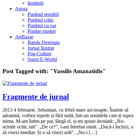
Institutii
Agora
Punktul sensibil
Punktul critic
Punktul cu var
Punkte punkte
ArtBazar
Banda Desenata
Jurnal Ilustrat
Pop-Culture
Sunet E-World
Post Tagged with:
"Vassilis Amanatidis"
Fragmente de jurnal
2013 4 februarie. Sebastian, cu febră mare azi-noapte. Înainte să
adoarmă, vorbea repede și fără suită, într-un semidelir care-ți rupea
inima. M-am întins pe pat, lângă el, și-mi spune deodată: „Nu-
nchide ochii, tati”. „De ce?”, l-am întrebat uimit. „Dacă-i închizi, o
să visezi imediat. Și o să visezi urât”. „Nu-i […]