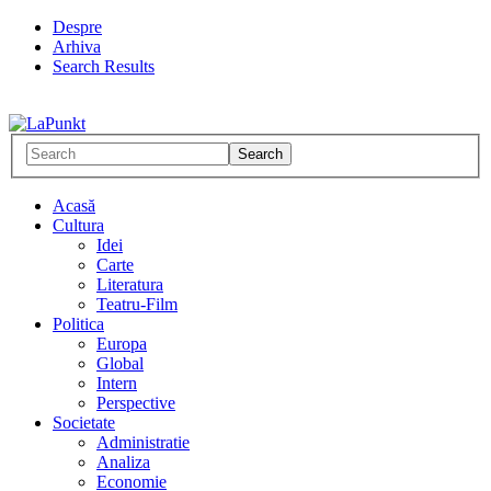
Despre
Arhiva
Search Results
Acasă
Cultura
Idei
Carte
Literatura
Teatru-Film
Politica
Europa
Global
Intern
Perspective
Societate
Administratie
Analiza
Economie