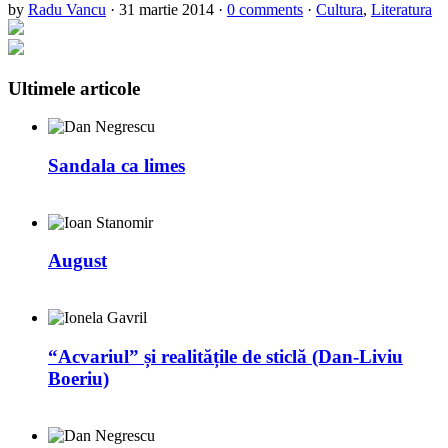
by
Radu Vancu
·
31 martie 2014
·
0 comments
·
Cultura
,
Literatura
Ultimele articole
Sandala ca limes
August
“Acvariul” și realitățile de sticlă (Dan-Liviu
Boeriu)