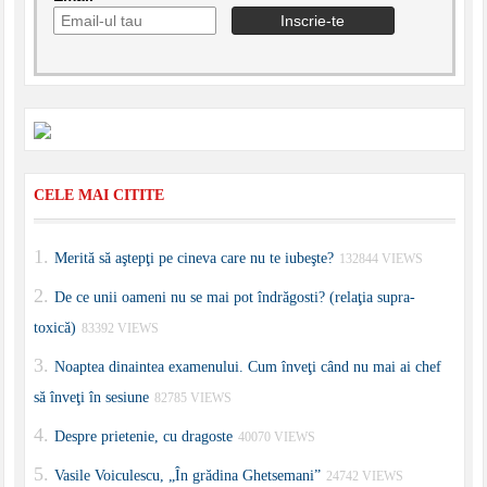
CELE MAI CITITE
Merită să aştepţi pe cineva care nu te iubeşte?
132844 VIEWS
De ce unii oameni nu se mai pot îndrăgosti? (relaţia supra-
toxică)
83392 VIEWS
Noaptea dinaintea examenului. Cum înveţi când nu mai ai chef
să înveţi în sesiune
82785 VIEWS
Despre prietenie, cu dragoste
40070 VIEWS
Vasile Voiculescu, „În grădina Ghetsemani”
24742 VIEWS