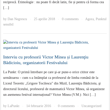
reciprocă. Etimologie : nu poate fi decât latin, fie și pentru că forma cea
[…]
by
Dan Negrescu
25 aprilie 2018
0 comments
Agora
,
Punktul
·
·
·
sensibil
Interviu cu profesorii Victor Minea și Laurenţiu
Bădicioiu, organizatorii Festivalului
La Punkt: O primă întrebare pe care şi-ar pune-o orice cititor este
următoarea – cum s-a întâmplat ca profesorul de limba română de la
Liceul Teoretic „Grigore Tocilescu” din Mizil, Laurenţiu Bădicioiu, şi
directorul liceului, profesorul de matematică Victor Minea, să organizeze
un asemenea festival internațional? Victor Minea (V.M.): Nici […]
by
LaPunkt
14 februarie 2016
0 comments
Uncategorized
·
·
·