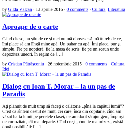
by
Gilda Vălcan
·
13 aprilie 2016
·
0 comments
·
Cultura
,
Literatura
Aproape de o carte
Când citesc, nu ştiu de ce şi nici nu mă obosesc să mă întreb de ce,
îmi place să am lîngă mine apă. Un pahar cu apă. Îmi place, pur şi
simplu. Fie pe noptieră, fie la masa de scris, fie pe un scaun unde
depozitez uneori, în regim de […]
by
Cristian Pătrăşconiu
·
26 noiembrie 2015
·
0 comments
·
Cultura
,
Idei
Dialog cu Ioan T. Morar – la un pas de
Paradis
Aţi plănuit de mult timp să faceţi o călătorie „pînă la capătul lumii”?
Cred că sîntem destul de mulți cei care, încă din copilărie, cînd am
văzut harta lumii pe peretele clasei, ne-am dorit să ajungem, împinși
de curiozitate, cît mai departe. Cînd creşti, cînd te maturizezi, există
două posibilități: […]