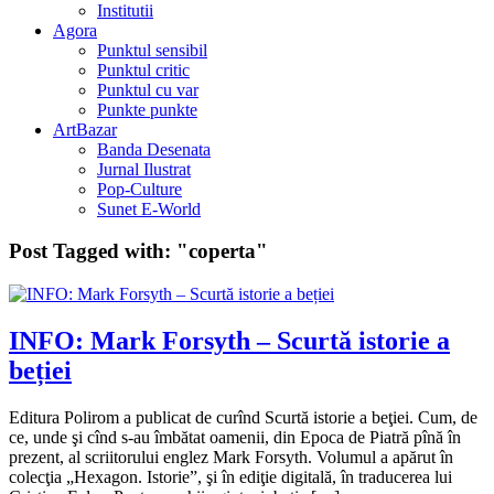
Institutii
Agora
Punktul sensibil
Punktul critic
Punktul cu var
Punkte punkte
ArtBazar
Banda Desenata
Jurnal Ilustrat
Pop-Culture
Sunet E-World
Post Tagged with:
"coperta"
INFO: Mark Forsyth – Scurtă istorie a
beției
Editura Polirom a publicat de curînd Scurtă istorie a beţiei. Cum, de
ce, unde şi cînd s-au îmbătat oamenii, din Epoca de Piatră pînă în
prezent, al scriitorului englez Mark Forsyth. Volumul a apărut în
colecţia „Hexagon. Istorie”, şi în ediţie digitală, în traducerea lui