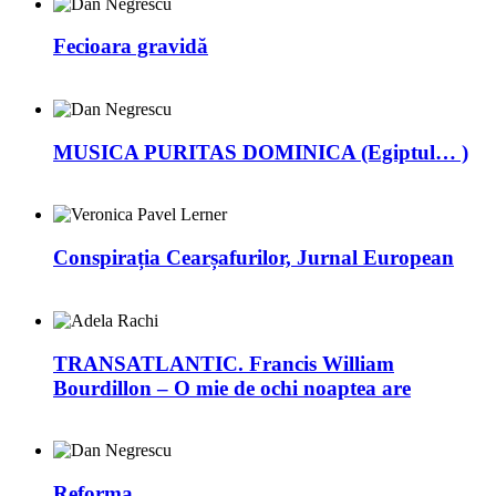
Fecioara gravidă
MUSICA PURITAS DOMINICA (Egiptul… )
Conspirația Cearșafurilor, Jurnal European
TRANSATLANTIC. Francis William
Bourdillon – O mie de ochi noaptea are
Reforma…