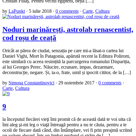
Cristian Fulaş. Pentru vechii egipteni, beția […]
by
LaPunkt
·
5 iulie 2018
·
0 comments
·
Carte
,
Cultura
Noduri marinărești, astrolab renascentist,
cod roșu de ceață
Oricât ar părea de ciudat, senzația pe care mi-a lăsat-o cartea lui
Daniel Vighi, Mort în Patagonia, apărută recent la Editura Polirom,
este similară cu aceea resimțită la parcurgerea romanului Dispariția,
al lui Georges Perec. Năucire, ecranare, impas, dezarmare,
deconstrucție, negare. Și, ia-o, frate, umil și ipocrit cititor, de la […]
by
Simona Constantinovici
·
29 noiembrie 2017
·
0 comments
·
Carte
,
Cultura
9
la începutul fiecărei vieţi îmi promit că de această dată te voi uita că
îmi aleg şi-mi leg o viaţă întreagă pentru a nu te căuta, pentru a te
ocoli de fiecare dată când, din întâmplare, vei fi prin preajmă scriind
un volum absurd, într-un limbaj profund şi străin de […]