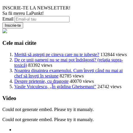
INSCRIE-TE LA NEWSLETTER!
Sa fii mereu LaPunkt!
Email
Cele mai citite
Merită să aştepţi pe cineva care nu te iubeşte?
132844 views
De ce unii oameni nu se mai pot îndrăgosti? (relaţia supra-
toxică)
83392 views
Noaptea dinaintea examenului. Cum înveţi când nu mai ai
chef să înveţi în sesiune
82785 views
Despre prietenie, cu dragoste
40070 views
Vasile Voiculescu, „În grădina Ghetsemani”
24742 views
Video
Could not generate embed. Please try it manualy.
Could not generate embed. Please try it manualy.