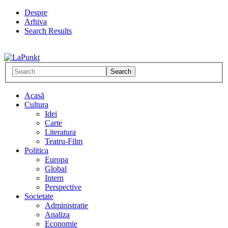
Despre
Arhiva
Search Results
Acasă
Cultura
Idei
Carte
Literatura
Teatru-Film
Politica
Europa
Global
Intern
Perspective
Societate
Administratie
Analiza
Economie