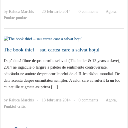
by
Raluca Marchis
20 februarie 2014
0 comments
Agora
,
·
·
·
Punkte punkte
The book thief – sau cartea care a salvat hoțul
După două filme despre ororile sclaviei (The butler & 12 years a slave),
2014 ne îngăduie o lărgire a paletei de sentimente controversate,
aducându-ne aminte despre ororile celui de-al II-lea război mondial. De
data aceasta despre umanitatea nemților. A celor care au suferit la un loc
cu națiille stigmate asuprirea […]
by
Raluca Marchis
13 februarie 2014
0 comments
Agora
,
·
·
·
Punktul critic