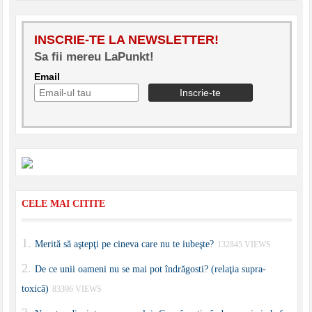
INSCRIE-TE LA NEWSLETTER!
Sa fii mereu LaPunkt!
Email
CELE MAI CITITE
Merită să aştepţi pe cineva care nu te iubeşte?
132845 VIEWS
De ce unii oameni nu se mai pot îndrăgosti? (relaţia supra-
toxică)
83396 VIEWS