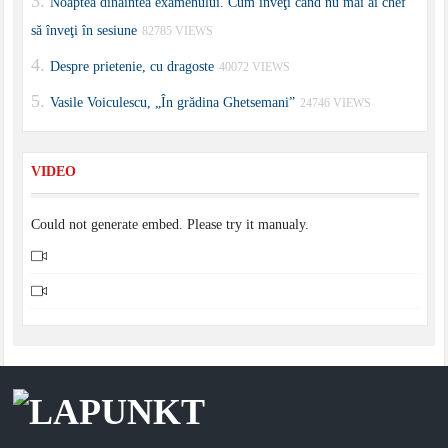
Noaptea dinaintea examenului. Cum înveţi când nu mai ai chef
să înveţi în sesiune
82785 VIEWS
Despre prietenie, cu dragoste
40072 VIEWS
Vasile Voiculescu, „În grădina Ghetsemani”
24746 VIEWS
VIDEO
Could not generate embed. Please try it manualy.