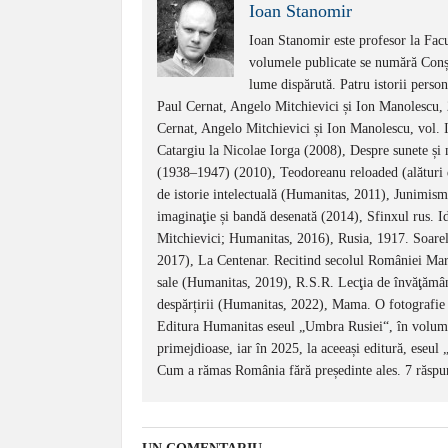
Ioan Stanomir
Ioan Stanomir este profesor la Facul
volumele publicate se numără Conști
lume dispărută. Patru istorii perso
Paul Cernat, Angelo Mitchievici și Ion Manolescu,
Cernat, Angelo Mitchievici și Ion Manolescu, vol. I
Catargiu la Nicolae Iorga (2008), Despre sunete și 
(1938–1947) (2010), Teodoreanu reloaded (alături
de istorie intelectuală (Humanitas, 2011), Junimis
imaginaţie și bandă desenată (2014), Sfinxul rus. Id
Mitchievici; Humanitas, 2016), Rusia, 1917. Soarele
2017), La Centenar. Recitind secolul României Mari
sale (Humanitas, 2019), R.S.R. Lecţia de învăţămân
despărțirii (Humanitas, 2022), Mama. O fotografie a
Editura Humanitas eseul „Umbra Rusiei“, în volumul
primejdioase, iar în 2025, la aceeași editură, eseul
Cum a rămas România fără președinte ales. 7 răspun