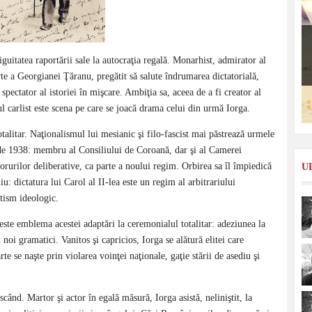
guitatea raportării sale la autocraţia regală. Monarhist, admirator al
te a Georgianei Ţăranu, pregătit să salute îndrumarea dictatorială,
spectator al istoriei în mişcare. Ambiţia sa, aceea de a fi creator al
l carlist este scena pe care se joacă drama celui din urmă Iorga.
otalitar. Naţionalismul lui mesianic şi filo-fascist mai păstrează urmele
 de 1938: membru al Consiliului de Coroană, dar şi al Camerei
forurilor deliberative, ca parte a noului regim. Orbirea sa îl împiedică
U
: dictatura lui Carol al II-lea este un regim al arbitrariului
itism ideologic.
este emblema acestei adaptări la ceremonialul totalitar: adeziunea la
noi gramatici. Vanitos şi capricios, Iorga se alătură elitei care
te se naşte prin violarea voinţei naţionale, gaţie stării de asediu şi
scând. Martor şi actor în egală măsură, Iorga asistă, neliniştit, la