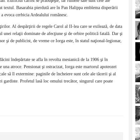
n. Edificiul carlist se prăbuşeşte, iar ruinele sale sunt cele ale
at textul. Basarabia pierdută are în Pan Halippa emblema disperării
e a evoca cerbicia Ardealului românesc.
ilor. Al despărţirii de regele Carol al II-lea care se exilează, de data
l unei relaţii dominate de afecţiune şi de orbire politică fatală. Dar şi
sor şi de publicist, de vreme ce Iorga este, în statul naţional-legionar,
dăcini îndepărtate se afla în revolta mesianică de la 1906 şi în
te una atroce. Pensionat şi ostracizat, Iorga este martorul apoteozei
le să îl extermine: paginile de încheiere sunt cele ale tăcerii şi al
ei gardiste. Profetul lasă loc omului trecător, singurul care poate