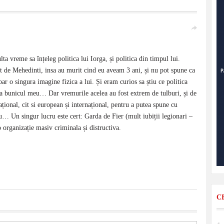
a vreme sa înțeleg politica lui Iorga, și politica din timpul lui.
t de Mehedinti, insa au murit cind eu aveam 3 ani, și nu pot spune ca
 o singura imagine fizica a lui. Și eram curios sa știu ce politica
ăcea bunicul meu… Dar vremurile acelea au fost extrem de tulburi, și de
țional, cit si european și internațional, pentru a putea spune cu
 nu… Un singur lucru este cert: Garda de Fier (mult iubiții legionari –
o organizație masiv criminala și distructiva.
C