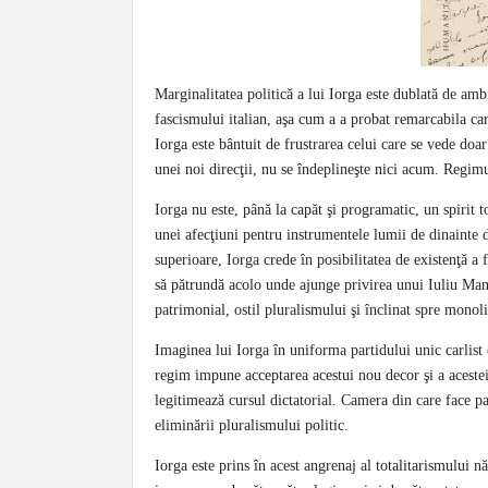
Marginalitatea politică a lui Iorga este dublată de ambi
fascismului italian, aşa cum a a probat remarcabila car
Iorga este bântuit de frustrarea celui care se vede doar 
unei noi direcţii, nu se îndeplineşte nici acum. Regimu
Iorga nu este, până la capăt şi programatic, un spirit t
unei afecţiuni pentru instrumentele lumii de dinainte
superioare, Iorga crede în posibilitatea de existenţă a 
să pătrundă acolo unde ajunge privirea unui Iuliu Maniu
patrimonial, ostil pluralismului şi înclinat spre monol
Imaginea lui Iorga în uniforma partidului unic carlist 
regim impune acceptarea acestui nou decor şi a acestei 
legitimează cursul dictatorial. Camera din care face par
eliminării pluralismului politic.
Iorga este prins în acest angrenaj al totalitarismului nă