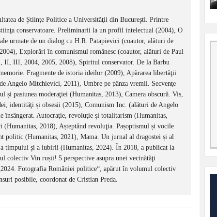
tatea de Știinţe Politice a Universităţii din București. Printre
inţa conservatoare. Preliminarii la un profil intelectual (2004), O
nale urmate de un dialog cu H.R. Patapievici (coautor, alături de
 2004), Explorări în comunismul românesc (coautor, alături de Paul
, II, III, 2004, 2005, 2008), Spiritul conservator. De la Barbu
memorie. Fragmente de istoria ideilor (2009), Apărarea libertăţii
 de Angelo Mitchievici, 2011), Umbre pe pânza vremii. Secvenţe
mul și pasiunea moderaţiei (Humanitas, 2013), Camera obscură. Vis,
ei, identităţi și obsesii (2015), Comunism Inc. (alături de Angelo
 însângerat. Autocraţie, revoluţie și totalitarism (Humanitas,
 (Humanitas, 2018), Așteptând revoluţia. Pașoptismul și vocile
t politic (Humanitas, 2021), Mama. Un jurnal al dragostei și al
 timpului și a iubirii (Humanitas, 2024). În 2018, a publicat la
 colectiv Vin rușii! 5 perspective asupra unei vecinătăţi
 „2024. Fotografia României politice“, apărut în volumul colectiv
suri posibile, coordonat de Cristian Preda.