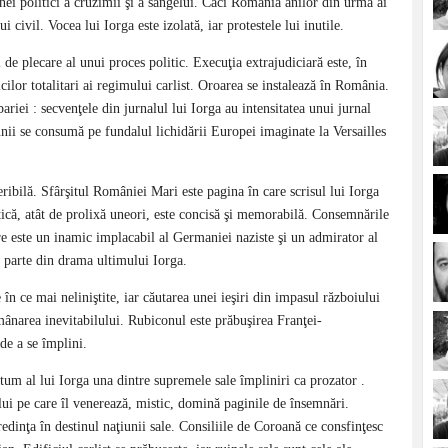
unei politici a cruzimii şi a sângelui. Căci România anilor din urmă ai
i civil. Vocea lui Iorga este izolată, iar protestele lui inutile.
e plecare al unui proces politic. Execuţia extrajudiciară este, în
or totalitari ai regimului carlist. Oroarea se instalează în România.
ariei : secvenţele din jurnalul lui Iorga au intensitatea unui jurnal
iunii se consumă pe fundalul lichidării Europei imaginate la Versailles
eribilă. Sfârşitul României Mari este pagina în care scrisul lui Iorga
itică, atât de prolixă uneori, este concisă şi memorabilă. Consemnările
are este un inamic implacabil al Germaniei naziste şi un admirator al
e parte din drama ultimului Iorga.
în ce mai neliniştite, iar căutarea unei ieşiri din impasul războiului
mânarea inevitabilului. Rubiconul este prăbuşirea Franţei-
de a se împlini.
tum al lui Iorga una dintre supremele sale împliniri ca prozator .
lui pe care îl venerează, mistic, domină paginile de însemnări.
redinţa în destinul naţiunii sale. Consiliile de Coroană ce consfinţesc