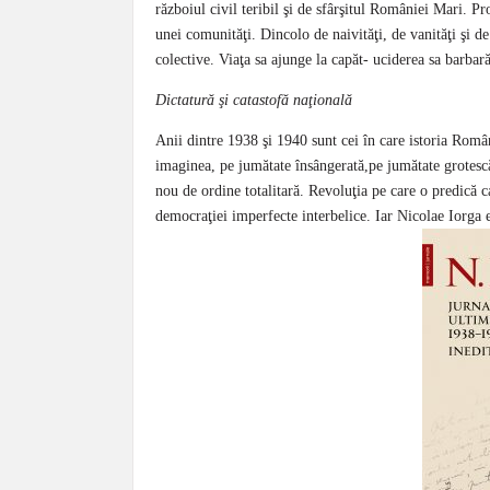
războiul civil teribil şi de sfârşitul României Mari. Pr
unei comunităţi. Dincolo de naivităţi, de vanităţi şi de
colective. Viaţa sa ajunge la capăt- uciderea sa barbară
Dictatură şi catastofă naţională
Anii dintre 1938 şi 1940 sunt cei în care istoria Român
imaginea, pe jumătate însângerată,pe jumătate grotescă, 
nou de ordine totalitară. Revoluţia pe care o predică c
democraţiei imperfecte interbelice. Iar Nicolae Iorga e