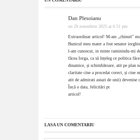
UN COMENTARIU
Dan Plesoianu
on 29 noiembrie 2025 at 6:51 pm
Extraordinar articol! M-am „chinuit” mult
Bunicul meu mater a fost senator iorghis
l-am cunoscut, in minte raminindu-mi doar
făcea Iorga, ca să înțeleg ce politica f
dinamice, și schimbătoare, atit pe plan na
claritate cine a procedat corect, și cine
atit de admirati astazi de unii) devenise 
Încă o data, felicitări pt
articol!
LASA UN COMENTARIU