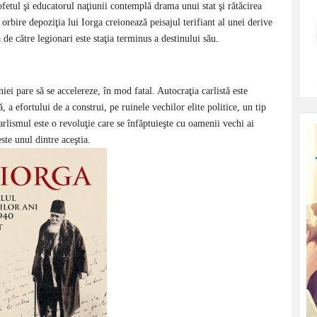
ofetul şi educatorul naţiunii contemplă drama unui stat şi rătăcirea
 orbire depoziţia lui Iorga creionează peisajul terifiant al unei derive
 de către legionari este staţia terminus a destinului său.
iei pare să se accelereze, în mod fatal. Autocraţia carlistă este
a efortului de a construi, pe ruinele vechilor elite politice, un tip
arlismul este o revoluţie care se înfăptuieşte cu oamenii vechi ai
ste unul dintre aceştia.