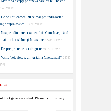
Merită să aştepţi pe cineva care nu te iubeşte?
2845 VIEWS
De ce unii oameni nu se mai pot îndrăgosti?
elaţia supra-toxică)
83395 VIEWS
Noaptea dinaintea examenului. Cum înveţi când
 mai ai chef să înveţi în sesiune
82785 VIEWS
Despre prietenie, cu dragoste
40072 VIEWS
Vasile Voiculescu, „În grădina Ghetsemani”
24745
IEWS
IDEO
uld not generate embed. Please try it manualy.