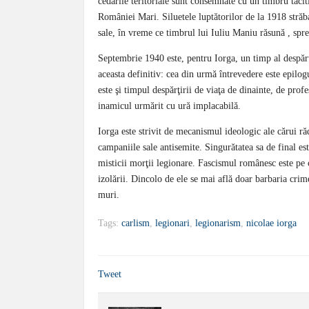
cedările teritoriale sunt consemnate cu un timbru tacitia
României Mari. Siluetele luptătorilor de la 1918 străb
sale, în vreme ce timbrul lui Iuliu Maniu răsună , spr
Septembrie 1940 este, pentru Iorga, un timp al despărţir
aceasta definitiv: cea din urmă întrevedere este epilogu
este şi timpul despărţirii de viaţa de dinainte, de profe
inamicul urmărit cu ură implacabilă.
Iorga este strivit de mecanismul ideologic ale cărui ră
campaniile sale antisemite. Singurătatea sa de final es
misticii morţii legionare. Fascismul românesc este pe ca
izolării. Dincolo de ele se mai află doar barbaria crim
muri.
Tags:
carlism
,
legionari
,
legionarism
,
nicolae iorga
Tweet