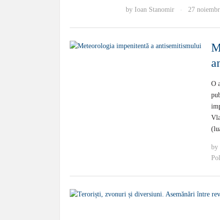
by
Ioan Stanomir
27 noiembr
·
M
a
O a
pub
imp
Vla
(lu
by
Pol