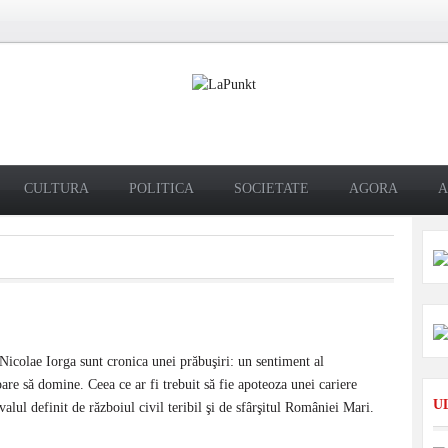
CULTURA
POLITICA
SOCIETATE
AGORA
A
 Nicolae Iorga sunt cronica unei prăbuşiri: un sentiment al
pare să domine. Ceea ce ar fi trebuit să fie apoteoza unei cariere
U
rvalul definit de războiul civil teribil şi de sfârşitul României Mari.