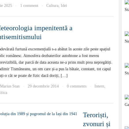
ie 2025
1 comment
Cultura
,
Idei
·
·
eteorologia impenitentă a
ntisemitismului
devărată furtună excremențială s-a abătut în aceste zile peste spațiul
lic românesc. Atmosfera dezbaterilor autohtone a fost mereu
revizibilă, dar parcă de data aceasta ne-a prins mult prea nepregătiți.
dimir Tismăneanu, un om care și-a pus la bătaie, constant, tot capul
ați-o cât se poate de fizic dacă doriți, […]
Marius Stan
29 decembrie 2014
0 comments
Intern
,
·
·
·
itica
Teroriști,
zvonuri și