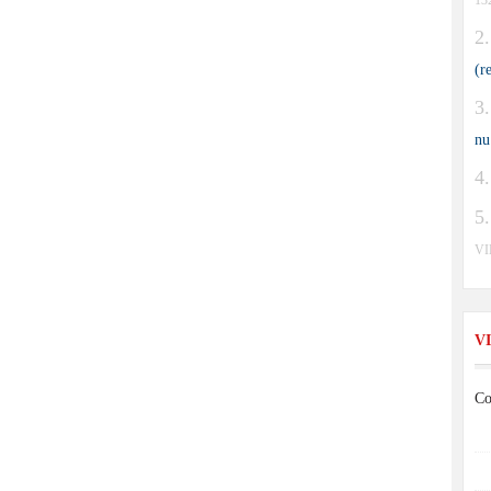
13
(r
nu
V
V
Co