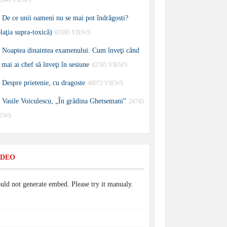
2845 VIEWS
De ce unii oameni nu se mai pot îndrăgosti?
elaţia supra-toxică)
83395 VIEWS
Noaptea dinaintea examenului. Cum înveţi când
 mai ai chef să înveţi în sesiune
82785 VIEWS
Despre prietenie, cu dragoste
40072 VIEWS
Vasile Voiculescu, „În grădina Ghetsemani”
24745
IEWS
IDEO
uld not generate embed. Please try it manualy.