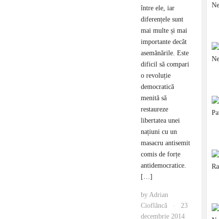
între ele, iar
diferențele sunt
mai multe și mai
importante decât
asemănările. Este
dificil să compari
o revoluție
democratică
menită să
restaureze
libertatea unei
națiuni cu un
masacru antisemit
comis de forțe
antidemocratice.
[…]
by
Adrian
Cioflâncă
23
·
decembrie 2014