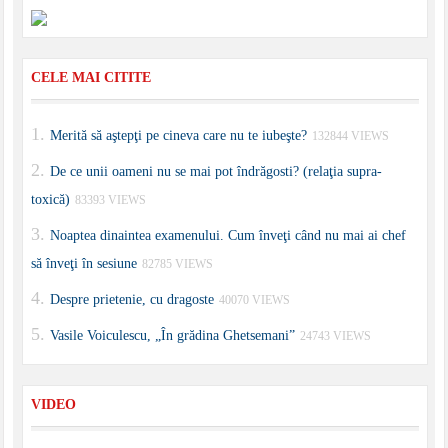
CELE MAI CITITE
Merită să aştepţi pe cineva care nu te iubeşte?
132844 VIEWS
De ce unii oameni nu se mai pot îndrăgosti? (relaţia supra-
toxică)
83393 VIEWS
Noaptea dinaintea examenului. Cum înveţi când nu mai ai chef
să înveţi în sesiune
82785 VIEWS
Despre prietenie, cu dragoste
40070 VIEWS
Vasile Voiculescu, „În grădina Ghetsemani”
24743 VIEWS
VIDEO