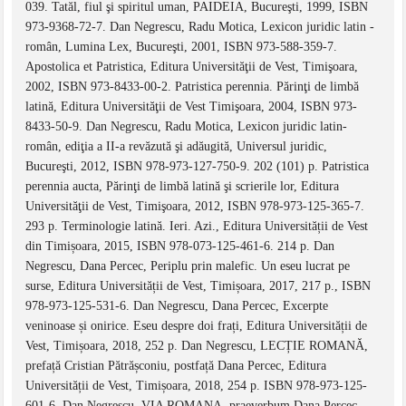
039. Tatăl, fiul şi spiritul uman, PAIDEIA, Bucureşti, 1999, ISBN
973-9368-72-7. Dan Negrescu, Radu Motica, Lexicon juridic latin -
român, Lumina Lex, Bucureşti, 2001, ISBN 973-588-359-7.
Apostolica et Patristica, Editura Universităţii de Vest, Timişoara,
2002, ISBN 973-8433-00-2. Patristica perennia. Părinţi de limbă
latină, Editura Universităţii de Vest Timişoara, 2004, ISBN 973-
8433-50-9. Dan Negrescu, Radu Motica, Lexicon juridic latin-
român, ediţia a II-a revăzută şi adăugită, Universul juridic,
Bucureşti, 2012, ISBN 978-973-127-750-9. 202 (101) p. Patristica
perennia aucta, Părinţi de limbă latină şi scrierile lor, Editura
Universităţii de Vest, Timişoara, 2012, ISBN 978-973-125-365-7.
293 p. Terminologie latină. Ieri. Azi., Editura Universității de Vest
din Timișoara, 2015, ISBN 978-073-125-461-6. 214 p. Dan
Negrescu, Dana Percec, Periplu prin malefic. Un eseu lucrat pe
surse, Editura Universității de Vest, Timișoara, 2017, 217 p., ISBN
978-973-125-531-6. Dan Negrescu, Dana Percec, Excerpte
veninoase și onirice. Eseu despre doi frați, Editura Universității de
Vest, Timișoara, 2018, 252 p. Dan Negrescu, LECȚIE ROMANĂ,
prefață Cristian Pătrășconiu, postfață Dana Percec, Editura
Universității de Vest, Timișoara, 2018, 254 p. ISBN 978-973-125-
601-6. Dan Negrescu, VIA ROMANA, praeverbum Dana Percec,