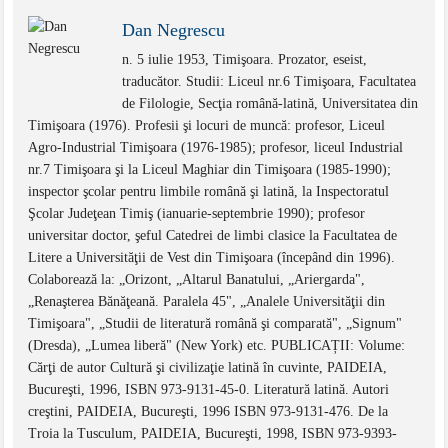
Dan Negrescu
n. 5 iulie 1953, Timişoara. Prozator, eseist,
traducător. Studii: Liceul nr.6 Timişoara, Facultatea
de Filologie, Secţia română-latină, Universitatea din
Timişoara (1976). Profesii şi locuri de muncă: profesor, Liceul
Agro-Industrial Timişoara (1976-1985); profesor, liceul Industrial
nr.7 Timişoara şi la Liceul Maghiar din Timişoara (1985-1990);
inspector şcolar pentru limbile română şi latină, la Inspectoratul
Şcolar Judeţean Timiş (ianuarie-septembrie 1990); profesor
universitar doctor, şeful Catedrei de limbi clasice la Facultatea de
Litere a Universităţii de Vest din Timişoara (începând din 1996).
Colaborează la: „Orizont, „Altarul Banatului, „Ariergarda",
„Renaşterea Bănăţeană. Paralela 45", „Analele Universităţii din
Timişoara", „Studii de literatură română şi comparată", „Signum"
(Dresda), „Lumea liberă" (New York) etc. PUBLICAȚII: Volume:
Cărţi de autor Cultură şi civilizaţie latină în cuvinte, PAIDEIA,
Bucureşti, 1996, ISBN 973-9131-45-0. Literatură latină. Autori
creştini, PAIDEIA, Bucureşti, 1996 ISBN 973-9131-476. De la
Troia la Tusculum, PAIDEIA, Bucureşti, 1998, ISBN 973-9393-