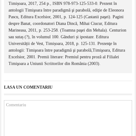
Timișoara, 2017, 254 p., ISBN 978-973-125-533-0. Prezent în
antologii Timişoara între paradigmă şi parabolă, ediţie de Eleonora
Pascu, Editura Excelsior, 2001, p. 124-125 (Castanii paşei). Pagini
despre Banat, coordonatori Diana Dincă, Mihai Ciucur, Editura
Marineasa, 2011, p. 253-258. (Toamna paşei din Mehala). Centurion
sau sutaș (?), în volumul 100. Gânduri și ipostaze. Editura
Universității de Vest, Timișoara, 2018, p. 125-131. Prezenţe în
antologii: Timişoara între paradigmă şi parabolă,Timişoara, Editura
Excelsior, 2001. Premii literare: Premiul pentru proză al Filialei
Timişoara a Uniunii Scriitorilor din România (2003).
LASA UN COMENTARIU