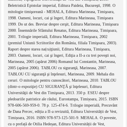
Beletristică Epistolar imperial, Editura Paideia, Bucureşti, 1998. O
mitologie timişoreană - MEHALA, Editura Marineasa, Timişoara,
1998. Oameni, locuri, cai şi îngeri, Editura Marineasa, Timişoara
1999. Do ut des. Breviar despre cerşit, Editura Marineasa, Timişoara
2000. Însemnările Sfântului Renatus, Editura Marineasa, Timişoara,
2001. Trilogie imperială, Editura Marineasa, Timişoara, 2002
(premiul Uniunii Scriitorilor din România, filiala Timişoara, 2003).
Raport despre starea na(ra)ţiunii, Editura Marineasa, Timişoara,
2003. Oameni, locuri, cai şi îngeri, Ediţia a II-a cu trei poveşti noi,
Marineasa, 2005 (apărut 2006) Romanul lui Constantin, Marineasa,
2005 (apărut 2006). TABLOU cu siguranţă, Marineasa, 2007.
TABLOU CU siguranţă şi înţelesuri, Marineasa, 2009. Mehala din
ceruri. O mitologie pentru cunoscători, Marineasa, 2010. TABLOU
(dintr-o expoziţie) CU SIGURANŢĂ şi înţelesuri, Editura
Universităţii de Vest din Timişoara, 2013. 350 p. ESEU despre
pledoariile patristice ale răului, Eurostampa, Timișoara, 2015. ISBN
978-606-569-959-0. 78 p. 125-474-6. Trilogie imperială, Precuvânt
de Dana Percec, ediția a II-a revizuită, Editura Universității de Vest,
Timișoara, 2016. ISBN 978-973-125-501-9. MEHALA. O poveste,
cu o prefață de Otilia Hedeșan, Editura Universității de Vest,