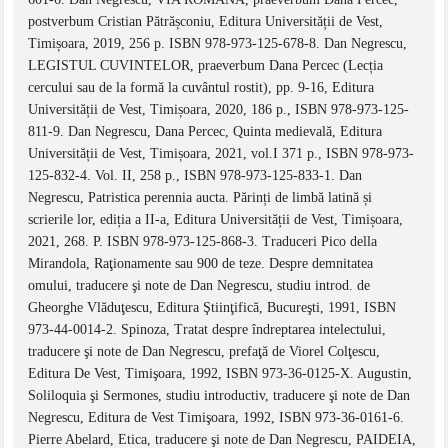
postverbum Cristian Pătrășconiu, Editura Universității de Vest,
Timișoara, 2019, 256 p. ISBN 978-973-125-678-8. Dan Negrescu,
LEGISTUL CUVINTELOR, praeverbum Dana Percec (Lecția
cercului sau de la formă la cuvântul rostit), pp. 9-16, Editura
Universității de Vest, Timișoara, 2020, 186 p., ISBN 978-973-125-
811-9. Dan Negrescu, Dana Percec, Quinta medievală, Editura
Universității de Vest, Timișoara, 2021, vol.I 371 p., ISBN 978-973-
125-832-4. Vol. II, 258 p., ISBN 978-973-125-833-1. Dan
Negrescu, Patristica perennia aucta. Părinți de limbă latină și
scrierile lor, ediția a II-a, Editura Universității de Vest, Timișoara,
2021, 268. P. ISBN 978-973-125-868-3. Traduceri Pico della
Mirandola, Raţionamente sau 900 de teze. Despre demnitatea
omului, traducere şi note de Dan Negrescu, studiu introd. de
Gheorghe Vlăduţescu, Editura Ştiinţifică, Bucureşti, 1991, ISBN
973-44-0014-2. Spinoza, Tratat despre îndreptarea intelectului,
traducere şi note de Dan Negrescu, prefaţă de Viorel Colţescu,
Editura De Vest, Timişoara, 1992, ISBN 973-36-0125-X. Augustin,
Soliloquia şi Sermones, studiu introductiv, traducere şi note de Dan
Negrescu, Editura de Vest Timişoara, 1992, ISBN 973-36-0161-6.
Pierre Abelard, Etica, traducere şi note de Dan Negrescu, PAIDEIA,