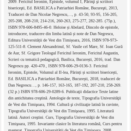
2009. Fericitul Ieronim, Epistole, volumul I, Părinţi şi scriitori
bisericeşti, Ed. BASILICA a Patriarhiei Române, Bucureşti, 2013,
Traduceri de Dan Nicolae Negrescu,..., p. 43-50, 93-95, 156-205,
205-208, 208-210, 214-216, 260-263, 275-277, 282-285. (75p.),
ISBN 978-606-8495-46-0. Heloise și Abelard, Dincolo de epistole,
introducere, traducere din limba latină și note de Dan Negrescu,
Editura Universității de Vest din Timișoara, 2016, ISBN 978-973-
125-511-8. Clement Alexandrinul, Sf. Vasile cel Mare, Sf. Ioan Gură
de Aur, Sf. Grigore Teologul Fericitul Ieronim, Fericitul Augustin,
Scrieri cu tematică pedagogică, Basilica, București, 2016, trad. Dan
Negrescu pp. 420-470., ISBN 978-606-29-0136-3. Fericitul
Ieronim, Epistole, Volumul al II-lea, Părinți și scriitori bisericești,
Ed. BASILICA a Patriarhiei Române, București, 2018, traduceri de
Dan Negrescu…, p. 146-157, 163-165, 187-192, 207-210, 258-269.
(32 p.) ISBN 978-606-29-0289-6. Publicaţii didactice Texte latine
din antichitatea creştină. Antologie de texte, Tipografia Universităţii
de Vest din Timişoara, 1994. Cultură şi civilizaţie latină în cuvinte,
Tipografia Universităţii de Vest din Timişoara, 1995. Literatură
latină. Autori creştini. Curs, Tipografia Universităţii de Vest din
Timişoara, 1995. Invariante clasice în literatura română, Curs pentru
masterat, Tipografia Universităţii de Vest din Timişoara, 2008.