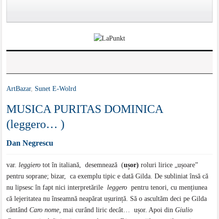
ArtBazar
,
Sunet E-Wolrd
MUSICA PURITAS DOMINICA
(leggero… )
Dan Negrescu
var.
leggiero
tot în italiană, desemnează (
ușor)
roluri lirice „ușoare”
pentru soprane; bizar, ca exemplu tipic e dată Gilda. De subliniat însă că
nu lipsesc în fapt nici interpretările
leggero
pentru tenori, cu mențiunea
că lejeritatea nu înseamnă neapărat ușurință. Să o ascultăm deci pe Gilda
cântând
Caro nome,
mai curând liric decât… ușor. Apoi din
Giulio