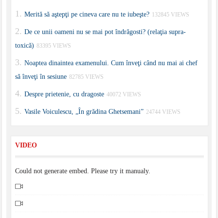
Merită să aştepţi pe cineva care nu te iubeşte?
132845 VIEWS
De ce unii oameni nu se mai pot îndrăgosti? (relaţia supra-
toxică)
83395 VIEWS
Noaptea dinaintea examenului. Cum înveţi când nu mai ai chef
să înveţi în sesiune
82785 VIEWS
Despre prietenie, cu dragoste
40072 VIEWS
Vasile Voiculescu, „În grădina Ghetsemani”
24744 VIEWS
VIDEO
Could not generate embed. Please try it manualy.