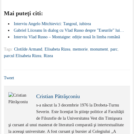
Mai puteţi citi:
Interviu Angelo Mitchievici: Tangoul, iubirea
Gabriel Liiceanu în dialog cu Vlad Russo despre ”Eseurile” lui…
Interviu Vlad Russo – Montaigne: ediție nouă în limba română
Tags:
Clotilde Armand
,
Elisabeta Rizea
,
memorie
,
monument
,
parc
,
parcul Elisabeta Rizea
,
Rizea
Tweet
Cristian Pătrăşconiu
s-a născut la 3 decembrie 1976 la Drobeta-Turnu
Severin. Este licenţiat în ştiinţe politice al Facultăţii
de Filozofie de la Universitatea Vest din Timişoara
şi cursant al unui masterat de literatură comparată şi intertextualitate
la aceeaşi universitate. A fost cursant şi bursier al Colegiului „A