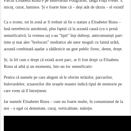
Parcul Elisabeta Rizea e pe Bulevardul Poligrafiei, lângă Piața Presei. E
micuț, curat, luminos. Și e foarte bine că – deși atât de târziu – el există!
Ca o ironie, tot în zonă ar fi trebuit să fie o statuie a Elisabetei Rizea –
însă
netrebnicia
autohtonă, plus faptul că la această cauză (cu o presă
semnificativă, la vremea sa) s-au ”lipit” înși dubioși, anticomuniști part-
time și mai ales ”brelocuri” mediatice ale unor moguli cu faimă urâtă,
această combinată așadar a zădărnicit un gest public firesc, demn, drept.
Și, la fel cum e drept că există acest parc, ar fi fost drept ca Elisabeta
Rizea să aibă și un momentu, într-un loc semnificativ.
Pentru că numele pe care alegem să le oferim străzilor, parcurilor,
bulevardelor, scuarurilor din orașele noastre indică tipul de memorie pe
care vrem să îl întreținem.
Iar numele Elisabetei Rizea – cum nu foarte multe, în comunismul de la
noi – e egal cu demnitate, curaj, verticalitate, măreție.