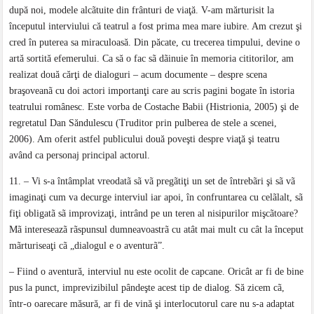
după noi, modele alcãtuite din frânturi de viaţă. V-am mărturisit la
începutul interviului că teatrul a fost prima mea mare iubire. Am crezut şi
cred în puterea sa miraculoasă. Din păcate, cu trecerea timpului, devine o
artă sortită efemerului. Ca să o fac sã dãinuie în memoria cititorilor, am
realizat două cărţi de dialoguri – acum documente – despre scena
braşoveanã cu doi actori importanţi care au scris pagini bogate în istoria
teatrului românesc. Este vorba de Costache Babii (Histrionia, 2005) şi de
regretatul Dan Săndulescu (Truditor prin pulberea de stele a scenei,
2006). Am oferit astfel publicului două poveşti despre viaţă şi teatru
având ca personaj principal actorul.
11. – Vi s-a întâmplat vreodatã sã vã pregãtiţi un set de întrebãri şi sã vã
imaginaţi cum va decurge interviul iar apoi, în confruntarea cu celãlalt, sã
fiţi obligatã sã improvizaţi, intrând pe un teren al nisipurilor mişcãtoare?
Mã intereseazã rãspunsul dumneavoastrã cu atât mai mult cu cât la început
mãrturiseaţi cã „dialogul e o aventurã”.
– Fiind o aventură, interviul nu este ocolit de capcane. Oricât ar fi de bine
pus la punct, imprevizibilul pândeşte acest tip de dialog. Să zicem cã,
într-o oarecare măsură, ar fi de vină şi interlocutorul care nu s-a adaptat