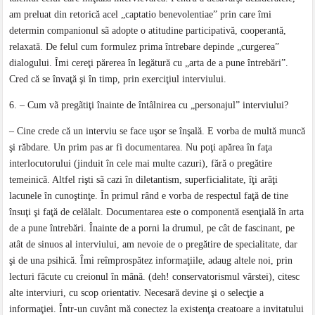
am preluat din retorică acel „captatio benevolentiae” prin care îmi
determin companionul sã adopte o atitudine participativă, cooperantă,
relaxată. De felul cum formulez prima întrebare depinde „curgerea”
dialogului. Îmi cereţi părerea în legătură cu „arta de a pune întrebări”.
Cred că se învaţă şi în timp, prin exerciţiul interviului.
6. – Cum vã pregãtiţi înainte de întâlnirea cu „personajul” interviului?
– Cine crede că un interviu se face uşor se înşală. E vorba de multă muncă
şi răbdare. Un prim pas ar fi documentarea. Nu poţi apărea în faţa
interlocutorului (jinduit în cele mai multe cazuri), fără o pregătire
temeinică. Altfel rişti sã cazi în diletantism, superficialitate, îţi arãţi
lacunele în cunoştinţe. În primul rând e vorba de respectul faţă de tine
însuţi şi faţă de celălalt. Documentarea este o componentă esenţială în arta
de a pune întrebări. Înainte de a porni la drumul, pe cât de fascinant, pe
atât de sinuos al interviului, am nevoie de o pregătire de specialitate, dar
şi de una psihică. Îmi reîmprospătez informaţiile, adaug altele noi, prin
lecturi făcute cu creionul în mână. (deh! conservatorismul vârstei), citesc
alte interviuri, cu scop orientativ. Necesară devine şi o selecţie a
informaţiei. Într-un cuvânt mă conectez la existenţa creatoare a invitatului