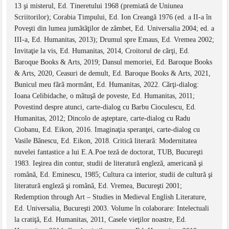
13 şi misterul, Ed. Tineretului 1968 (premiată de Uniunea
Scriitorilor); Corabia Timpului, Ed. Ion Creangă 1976 (ed. a II-a în
Poveşti din lumea jumãtãţilor de zâmbet, Ed. Universalia 2004; ed. a
III-a, Ed. Humanitas, 2013); Drumul spre Emaus, Ed. Vremea 2002;
Invitaţie la vis, Ed. Humanitas, 2014, Croitorul de cãrţi, Ed.
Baroque Books & Arts, 2019; Dansul memoriei, Ed. Baroque Books
& Arts, 2020, Ceasuri de demult, Ed. Baroque Books & Arts, 2021,
Bunicul meu fãrã mormânt, Ed. Humanitas, 2022. Cãrţi-dialog:
Ioana Celibidache, o mãtuşã de poveste, Ed. Humanitas, 2011;
Povestind despre atunci, carte-dialog cu Barbu Cioculescu, Ed.
Humanitas, 2012; Dincolo de aşteptare, carte-dialog cu Radu
Ciobanu, Ed. Eikon, 2016. Imaginaţia speranţei, carte-dialog cu
Vasile Bãnescu, Ed. Eikon, 2018. Critică literară: Modernitatea
nuvelei fantastice a lui E.A.Poe teză de doctorat, TUB, Bucureşti
1983. Ieşirea din contur, studii de literatură engleză, americană şi
română, Ed. Eminescu, 1985; Cultura ca interior, studii de cultură şi
literatură engleză şi română, Ed. Vremea, Bucureşti 2001;
Redemption through Art – Studies in Medieval English Literature,
Ed. Universalia, Bucureşti 2003. Volume în colaborare: Intelectuali
la cratiţă, Ed. Humanitas, 2011, Casele vieţilor noastre, Ed.