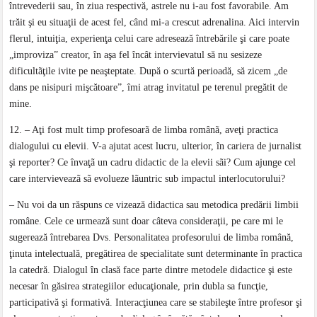
întrevederii sau, în ziua respectivă, astrele nu i-au fost favorabile. Am
trăit şi eu situaţii de acest fel, când mi-a crescut adrenalina. Aici intervin
flerul, intuiţia, experienţa celui care adresează întrebările şi care poate
„improviza” creator, în aşa fel încât intervievatul să nu sesizeze
dificultãţile ivite pe neaşteptate. După o scurtă perioadă, să zicem „de
dans pe nisipuri mişcătoare”, îmi atrag invitatul pe terenul pregătit de
mine.
12. – Aţi fost mult timp profesoarã de limba românã, aveţi practica
dialogului cu elevii. V-a ajutat acest lucru, ulterior, în cariera de jurnalist
şi reporter? Ce învaţã un cadru didactic de la elevii sãi? Cum ajunge cel
care intervieveazã sã evolueze lãuntric sub impactul interlocutorului?
– Nu voi da un răspuns ce vizează didactica sau metodica predării limbii
române. Cele ce urmează sunt doar câteva consideraţii, pe care mi le
sugerează întrebarea Dvs. Personalitatea profesorului de limba română,
ţinuta intelectuală, pregătirea de specialitate sunt determinante în practica
la catedră. Dialogul în clasă face parte dintre metodele didactice şi este
necesar în găsirea strategiilor educaţionale, prin dubla sa funcţie,
participativă şi formativă. Interacţiunea care se stabileşte între profesor şi