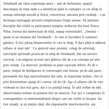
Steinhardt ale cărui experienţe unice – anii de închisoare, spaţiul
descompus de timp unde s-a identificat până la contopire cu cei aflaţi în
aceeaşi suferinţă morală şi fizică, convertirea, salvarea prin credinţă – i-au
declanşat interogaţii privind complexitatea fiinţei umane. Să amintesc
discuţiile din celulă cu participarea minţilor strălucite din lotul Noica-
Pillat, format din intelectuali de elitã, supuşi exterminării. „Omului –
spune la un moment dat Steinhardt – în care ai încredere îi comunici
gânduri, îl faci părtaş întunecimilor în care te zbaţi, îl duci până-n adâncul
tulbure al sinei tale”. Cu ajutorul unor prieteni, colegi de suferinţã,
exerciţiile spirituale practicate în timp de Steinhardt, într-un univers
carceral, i-au asigurat accesul spre găsirea căii de a se cunoaşte pe sine
prin ceilalţi. Cu interviul, problema se pune oarecum diferit. Pe de o
parte, timpul de desfăşurare al conversaţiei este limitat, pe de altă parte,
persoanele din faţa reportofonului îmi sunt, în majoritate străine, chit că
prin documentare ajung sã-i cunosc cât de cât. Aşa că aflarea căii de care
vorbeam se face mai greu, dar e cu putinţã totuşi. În altă ordine de idei,
obiectivitatea trebuie să primeze într-un interviu. Fac aici o completare în
contrapondere cu sentimentalismul despre care am vorbit la început. Au
fost situaţii, şi nu puţine când, din răspunsurile interlocutorilor, am