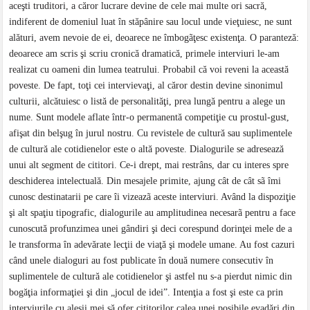
aceşti truditori, a căror lucrare devine de cele mai multe ori sacră,
indiferent de domeniul luat în stăpânire sau locul unde vieţuiesc, ne sunt
alături, avem nevoie de ei, deoarece ne îmbogãţesc existenţa. O paranteză:
deoarece am scris şi scriu cronică dramatică, primele interviuri le-am
realizat cu oameni din lumea teatrului. Probabil că voi reveni la această
poveste. De fapt, toţi cei intervievaţi, al căror destin devine sinonimul
culturii, alcătuiesc o listă de personalităţi, prea lungă pentru a alege un
nume. Sunt modele aflate într-o permanentă competiţie cu prostul-gust,
afişat din belşug în jurul nostru. Cu revistele de cultură sau suplimentele
de cultură ale cotidienelor este o altă poveste. Dialogurile se adresează
unui alt segment de cititori. Ce-i drept, mai restrâns, dar cu interes spre
deschiderea intelectuală. Din mesajele primite, ajung cât de cât sã îmi
cunosc destinatarii pe care îi vizeazã aceste interviuri. Având la dispoziţie
şi alt spaţiu tipografic, dialogurile au amplitudinea necesarã pentru a face
cunoscută profunzimea unei gândiri şi deci corespund dorinţei mele de a
le transforma în adevărate lecţii de viaţă şi modele umane. Au fost cazuri
când unele dialoguri au fost publicate în două numere consecutiv în
suplimentele de cultură ale cotidienelor şi astfel nu s-a pierdut nimic din
bogăţia informaţiei şi din „jocul de idei”. Intenţia a fost şi este ca prin
interviurile cu aleşii mei să ofer cititorilor calea unei posibile evadări din