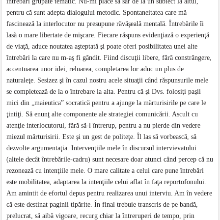
întrebări grupate tematic. Nu-mi place să sar de la un subiect la altul,
pentru că sunt adepta dialogului metodic. Spontaneitatea care mă
fascinează la interlocutor nu presupune răvăşeală mentală. Întrebările îi
lasă o mare libertate de mişcare. Fiecare răspuns evidenţiază o experienţă
de viaţă, aduce noutatea aşteptată şi poate oferi posibilitatea unei alte
întrebări la care nu m-aş fi gândit. Fiind discuţii libere, fără constrângere,
accentuarea unor idei, reluarea, completarea lor aduc un plus de
naturaleţe. Sesizez şi în cazul nostru acele situaţii când răspunsurile mele
se completează de la o întrebare la alta. Pentru că şi Dvs. folosiţi paşii
mici din „maieutica” socratică pentru a ajunge la mărturisirile pe care le
ţintiţi. Să enunţ alte componente ale strategiei comunicării. Ascult cu
atenţie interlocutorul, fără sã-l întrerup, pentru a nu pierde din vedere
miezul mărturisirii. Este şi un gest de politeţe. Îl las să vorbească, să
dezvolte argumentaţia. Intervenţiile mele în discursul intervievatului
(altele decât întrebările-cadru) sunt necesare doar atunci când percep că nu
rezonează cu intenţiile mele. O mare calitate a celui care pune întrebări
este mobilitatea, adaptarea la intenţiile celui aflat în faţa reportofonului.
Am amintit de efortul depus pentru realizarea unui interviu. Am în vedere
că este destinat paginii tipărite. În final trebuie transcris de pe bandă,
prelucrat, să aibă vigoare, recurg chiar la întreruperi de tempo, prin