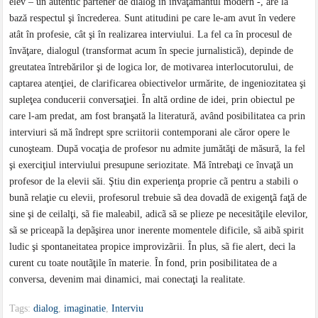
elev – un autentic partener de dialog în învăţământul modern -, are la
bază respectul şi încrederea. Sunt atitudini pe care le-am avut în vedere
atât în profesie, cât şi în realizarea interviului. La fel ca în procesul de
învăţare, dialogul (transformat acum în specie jurnalistică), depinde de
greutatea întrebărilor şi de logica lor, de motivarea interlocutorului, de
captarea atenţiei, de clarificarea obiectivelor urmărite, de ingeniozitatea şi
supleţea conducerii conversaţiei. În altă ordine de idei, prin obiectul pe
care l-am predat, am fost branşată la literatură, având posibilitatea ca prin
interviuri să mă îndrept spre scriitorii contemporani ale căror opere le
cunoşteam. După vocaţia de profesor nu admite jumătăţi de măsură, la fel
şi exerciţiul interviului presupune seriozitate. Mă întrebaţi ce învaţă un
profesor de la elevii săi. Ştiu din experienţa proprie cã pentru a stabili o
bunã relaţie cu elevii, profesorul trebuie sã dea dovadã de exigenţã faţă de
sine şi de ceilalţi, sã fie maleabil, adicã sã se plieze pe necesităţile elevilor,
sã se priceapã la depãşirea unor inerente momentele dificile, sã aibã spirit
ludic şi spontaneitatea propice improvizãrii. În plus, sã fie alert, deci la
curent cu toate noutãţile în materie. În fond, prin posibilitatea de a
conversa, devenim mai dinamici, mai conectaţi la realitate.
Tags:
dialog
,
imaginatie
,
Interviu