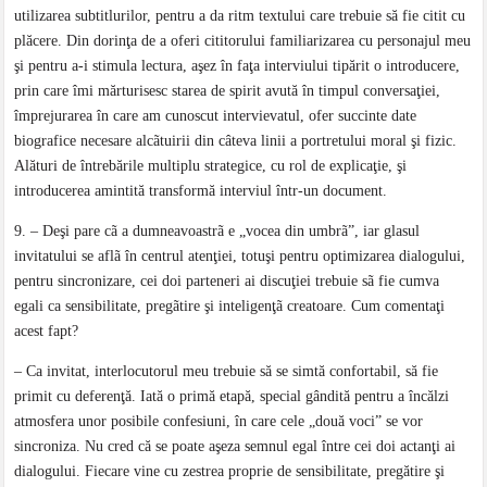
utilizarea subtitlurilor, pentru a da ritm textului care trebuie să fie citit cu
plăcere. Din dorinţa de a oferi cititorului familiarizarea cu personajul meu
şi pentru a-i stimula lectura, aşez în faţa interviului tipărit o introducere,
prin care îmi mărturisesc starea de spirit avută în timpul conversaţiei,
împrejurarea în care am cunoscut intervievatul, ofer succinte date
biografice necesare alcãtuirii din câteva linii a portretului moral şi fizic.
Alături de întrebările multiplu strategice, cu rol de explicaţie, şi
introducerea amintită transformă interviul într-un document.
9. – Deşi pare cã a dumneavoastrã e „vocea din umbrã”, iar glasul
invitatului se aflã în centrul atenţiei, totuşi pentru optimizarea dialogului,
pentru sincronizare, cei doi parteneri ai discuţiei trebuie sã fie cumva
egali ca sensibilitate, pregãtire şi inteligenţã creatoare. Cum comentaţi
acest fapt?
– Ca invitat, interlocutorul meu trebuie să se simtă confortabil, să fie
primit cu deferenţă. Iată o primă etapă, special gândită pentru a încălzi
atmosfera unor posibile confesiuni, în care cele „două voci” se vor
sincroniza. Nu cred că se poate aşeza semnul egal între cei doi actanţi ai
dialogului. Fiecare vine cu zestrea proprie de sensibilitate, pregătire şi