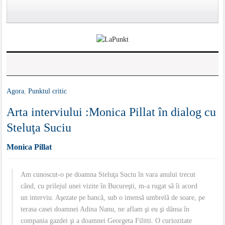
Agora
,
Punktul critic
Arta interviului :Monica Pillat în dialog cu
Steluţa Suciu
Monica Pillat
Am cunoscut-o pe doamna Steluţa Suciu în vara anului trecut
când, cu prilejul unei vizite în Bucureşti, m-a rugat sã îi acord
un interviu. Aşezate pe bancã, sub o imensã umbrelã de soare, pe
terasa casei doamnei Adina Nanu, ne aflam şi eu şi dânsa în
compania gazdei şi a doamnei Georgeta Filitti. O curiozitate