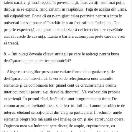
talent narativ, şi intră repede în poveste; alţii, introvertiţi, sunt mai puţin
dispuşi sã se expunã, fiind ezitanţi în răspunsuri. Faţă de aceştia din urmă,
mă culpabilizez. Poate că eu n-am găsit calea potrivită pentru a intra în
universul lor sau poate cã întrebările n-au fost rafinate îndeajuns. Din
proprie experienţă, am ajuns la concluzia că cel intervievat se dezvăluie
atât cât crede de cuviinţă. Există o barieră autoimpusă peste care nu vrea
să treacă.
8. – Îmi puteţi devoala câteva strategii pe care le aplicaţi pentru buna
desfãşurare a unei autentice comunicãri?
– Alegerea strategiilor presupune variate forme de organizare şi de
desfăşurare ale interviului. E vorba de selecţionarea unor anumite
elemente şi de combinarea lor, ţinând cont de circumstanţele oferite
interlocutorului pentru a-şi dezvolta discursul. Vă vorbesc din proprie
experienţă. În primul rând, întâlnirile sunt programate din timp. De
comun acord cu invitatul meu, stabilesc în linii mari anumite subiecte de
interes, eludând senzaţionalul din viaţa sa particulară. În schimb, unele
elemente biografice mă ajută să-l înţeleg ca om şi să-i aprofundez opera.
Opţiunea mea s-a îndreptat spre discuţiile ample, cuprinzătoare, cu