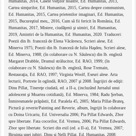
Humanitas, 2014, Casele vieţilor noastre, Ed. Humanitas, 2013,
Cartea simţurilor, Ed. Humanitas, 2015, Cartea despre communism,
Ed. Humanitas, 2015, Cartea prietenilor imaginari, Ed. Humanitas,
2015, Bucureştiul meu,, 2016, Cum sã fii fericit în România, Ed.
Humanitas, 2017, Mistere, ciudãţenii şi uimiri, Ed. Humanitas,
2019, Amintiri de la Humanitas, Ed. Humanitas, 2020. Traduceri:
Poezii din lb. franceză de Elena Văcărescu, Scrieri alese, Ed.
Minerva 1975; Poezii din lb. franceză de Iulia Haşdeu, Scrieri alese,
Ed. Minerva, 1988; (în colaborare cu N. Săulescu) din lb. engleză
Margaret Drabble, Drumul strălucitor, Ed. RAO, 1999; (în
colaborare cu N. Săulescu) din lb. engleză, Rose Tremain,
Restauraţia, Ed. RAO, 1997; Virginia Woolf, Eseuri alese. Arta
lecturii, Portrete în oglindă, RAO, 2007 şi 2008. Îngrijiri de ediţii:
Dinu Pillat, Tinereţe ciudată, ed. a II-a, (incluzând Jurnalul unui
adolescent şi Moartea cotidiană), Ed. Minerva, 1984; Radu Şerban,
Înmiresmatele prăpăstii, Ed. Paralela 45, 2005; Maria Pillat-Brateş,
Pictură şi reverie/Painting and Reverie, album, îngrijit în colaborare
cu Doina Uricariu, Ed. Universalia 2006; Pia Pillat Edwards, Zbor
spre libertate. Fata cocorilor, Ed. Vremea, 2006; Pia Pillat Edwards,
Zbor spre libertate. Scrieri din exil (ed. a II-a), Ed. Vremea, 2007;
Biruinţa unei iubiri. Dinu şi Nelli Pillat, Ed. Humanitas, 2008;