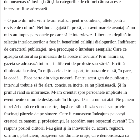
dumneavoastrã invitaţi cât şi la categoriile de cititori cãrora aceste
interviuri li se adreseazã.
– O parte din interviuri le-am realizat pentru cotidiene, altele pentru
reviste de cultură. Nefiind angajată în presă, am avut marele avantaj că nu
mi s-au impus persoanele pe care să le intervievez. Libertatea deplină în
selecţia interlocutorilor a fost în beneficiul calităţii dialogurilor. Indiferent
de caracterul publicaţiei, m-a preocupat o întrebare esenţială: Oare ce
aşteaptă cititorul să primească de la aceste interviuri? Prin natura sa,
gazeta se adresează tuturor, indiferent de profesie sau vârstă. E citită
dimineaţa la cafea, în mijloacele de transport, în pauza de masă, în parc,
la coadă… Face parte din viaţa noastră. Pentru acest gen de publicaţie,
interviul trebuie să fie alert, concis, să incite, să nu plictisească. Şi în
primul rând să informeze. M-am orientat spre persoanele implicate în
evenimente culturale desfăşurate în Braşov. Dar nu numai atât. Ne punem
întrebări după ce citim o carte, după ce trăim iluzia scenei sau privim
fascinaţi pânzele de pe simeze. Oare îi cunoaştem îndeajuns pe aceşti
creatori ca oameni şi profesionişti, le acordăm oare respectul cuvenit? Un
răspuns posibil cititorii l-au găsit şi în inteviurile cu actori, regizori,
scriitori, plasticieni, braşoveni sau din alte oraşe, care demonstreazã că