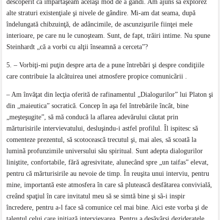
descoperit cã împãrtãşeam acelaşi mod de a gândi. Am ajuns să explorez
alte straturi existenţiale şi nivele de gândire. Mi-am dat seama, după
îndelungată chibzuinţă, de adâncimile, de ascunzişurile fiinţei mele
interioare, pe care nu le cunoşteam. Sunt, de fapt, trăiri intime. Nu spune
Steinhardt „că a vorbi cu alţii înseamnă a cerceta”?
5. – Vorbiţi-mi puţin despre arta de a pune întrebãri şi despre condiţiile
care contribuie la alcãtuirea unei atmosfere propice comunicãrii .
– Am învăţat din lecţia oferită de rafinamentul „Dialogurilor” lui Platon şi
din „maieutica” socratică. Concep în aşa fel întrebările încât, bine
„meşteşugite”, să mă conducă la aflarea adevărului căutat prin
mărturisirile intervievatului, desluşindu-i astfel profilul. Îl ispitesc să
comenteze prezentul, să scotocească trecutul şi, mai ales, să scoatã la
luminã profunzimile universului său spiritual. Sunt adepta dialogurilor
liniştite, confortabile, fără agresivitate, alunecând spre „un taifas” elevat,
pentru că mărturisirile au nevoie de timp. În reuşita unui interviu, pentru
mine, importantă este atmosfera în care să plutească desfătarea convivială,
creând spaţiul în care invitatul meu să se simtă bine şi sã-i inspir
încredere, pentru a-l face sã comunice cel mai bine. Aici este vorba şi de
talentul celui care iniţiază intervievarea. Pentru a desăvârşi dezideratele,