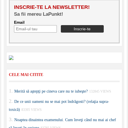
INSCRIE-TE LA NEWSLETTER!
Sa fii mereu LaPunkt!
Email
CELE MAI CITITE
Merită să aştepţi pe cineva care nu te iubeşte?
132845 VIEWS
De ce unii oameni nu se mai pot îndrăgosti? (relaţia supra-
toxică)
83395 VIEWS
Noaptea dinaintea examenului. Cum înveţi când nu mai ai chef
să înveţi în sesiune
82785 VIEWS