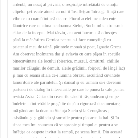
ardentã, un nesaţ al privirii, o respiraţie întretãiatã de emoţia
clipelor petrecute atunci cu noi îi însufleţeau întreaga fiinţã care
vibra ca o coardã întinsã de arc. Fiorul acelei incandescenţe
lãuntrice care o anima pe doamna Steluţa Suciu mi s-a transmis
chiar de la început. Mai târziu, am avut bucuria sã o însoţesc
pânã la mânãstirea Cernica pentru a-i face cunoştiinţã cu
prietenul meu de tainã, pãrintele monah şi poet, Ignatie Grecu.
Am observat încântarea dar şi evlavia cu care pãşea în spaţiile
binecuvântate ale locului (biserica, muzeul, cimitirul, chiliile
marilor cãlugãri de demult, aleile grãdinii, foişorul de lângã lac)
şi mai cu seamã sfiala ce-i lumina obrazul ascultând cuvintele
lãmuritoare ale pãrintelui. Şi dânsul şi eu urmam sã-i devenim
parteneri de dialog în interviurile pe care le punea la cale pentru
revista Astra. Chiar din ceasurile când îi rãspundeam şi eu pe
îndelete la întrebãrile pregãtite dupã o riguroasã documentare,
mã gândeam la doamna Steluţa Suciu şi la Cenuşãreasa,
asistându-şi şi gãtindu-şi surorile pentru plecarea la bal. Şi în
sinea mea îmi spuneam cã se apropie şi timpul ei pentru a se
înfãţişa ca oaspete invitat la rampã, pe scena lumii. Din aceastã