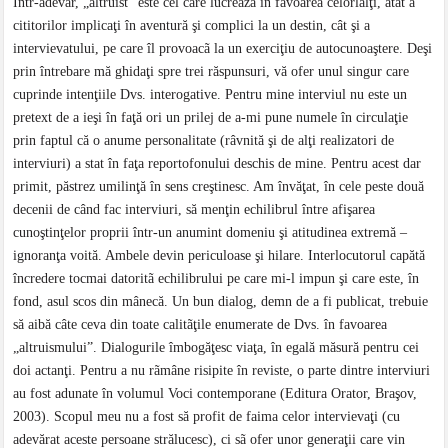
Într-adevăr, „altruist” este cel care lucreazã în favoarea celorlalţi, atât a
cititorilor implicaţi în aventură şi complici la un destin, cât şi a
intervievatului, pe care îl provoacã la un exerciţiu de autocunoaştere. Deşi
prin întrebare mă ghidaţi spre trei răspunsuri, vă ofer unul singur care
cuprinde intenţiile Dvs. interogative. Pentru mine interviul nu este un
pretext de a ieşi în faţă ori un prilej de a-mi pune numele în circulaţie
prin faptul că o anume personalitate (râvnită şi de alţi realizatori de
interviuri) a stat în faţa reportofonului deschis de mine. Pentru acest dar
primit, păstrez umilinţă în sens creştinesc. Am învăţat, în cele peste două
decenii de când fac interviuri, să menţin echilibrul între afişarea
cunoştinţelor proprii într-un anumint domeniu şi atitudinea extremă –
ignoranţa voită. Ambele devin periculoase şi hilare. Interlocutorul capătă
încredere tocmai datoritã echilibrului pe care mi-l impun şi care este, în
fond, asul scos din mânecă. Un bun dialog, demn de a fi publicat, trebuie
să aibă câte ceva din toate calitãţile enumerate de Dvs. în favoarea
„altruismului”. Dialogurile îmbogăţesc viaţa, în egală măsură pentru cei
doi actanţi. Pentru a nu rãmâne risipite în reviste, o parte dintre interviuri
au fost adunate în volumul Voci contemporane (Editura Orator, Braşov,
2003). Scopul meu nu a fost să profit de faima celor intervievaţi (cu
adevărat aceste persoane strălucesc), ci sã ofer unor generaţii care vin