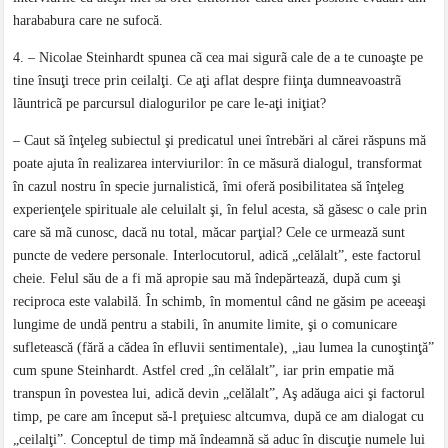
harababura care ne sufocă.
4. – Nicolae Steinhardt spunea cã cea mai sigurã cale de a te cunoaşte pe
tine însuţi trece prin ceilalţi. Ce aţi aflat despre fiinţa dumneavoastrã
lãuntricã pe parcursul dialogurilor pe care le-aţi iniţiat?
– Caut să înţeleg subiectul şi predicatul unei întrebări al cărei răspuns mă
poate ajuta în realizarea interviurilor: în ce măsură dialogul, transformat
în cazul nostru în specie jurnalistică, îmi oferă posibilitatea să înţeleg
experienţele spirituale ale celuilalt şi, în felul acesta, să găsesc o cale prin
care să mã cunosc, dacă nu total, măcar parţial? Cele ce urmează sunt
puncte de vedere personale. Interlocutorul, adică „celălalt”, este factorul
cheie. Felul său de a fi mă apropie sau mă îndepărtează, după cum şi
reciproca este valabilă. În schimb, în momentul când ne găsim pe aceeaşi
lungime de undă pentru a stabili, în anumite limite, şi o comunicare
sufletească (fără a cădea în efluvii sentimentale), „iau lumea la cunoştinţă”
cum spune Steinhardt. Astfel cred „în celălalt”, iar prin empatie mă
transpun în povestea lui, adică devin „celălalt”, Aş adăuga aici şi factorul
timp, pe care am început să-l preţuiesc altcumva, după ce am dialogat cu
„ceilalţi”. Conceptul de timp mă îndeamnă să aduc în discuţie numele lui