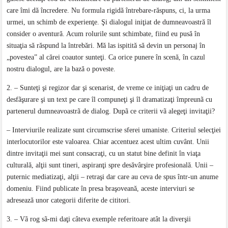
care îmi dă încredere. Nu formula rigidă întrebare-răspuns, ci, la urma
urmei, un schimb de experienţe. Şi dialogul iniţiat de dumneavoastră îl
consider o aventură. Acum rolurile sunt schimbate, fiind eu pusă în
situaţia să răspund la întrebări. Mă las ispitită să devin un personaj în
„povestea” al cărei coautor sunteţi. Ca orice punere în scenă, în cazul
nostru dialogul, are la bază o poveste.
2. – Sunteţi şi regizor dar şi scenarist, de vreme ce iniţiaţi un cadru de
desfãşurare şi un text pe care îl compuneţi şi îl dramatizaţi împreunã cu
partenerul dumneavoastrã de dialog. Dupã ce criterii vã alegeţi invitaţii?
– Interviurile realizate sunt circumscrise sferei umaniste. Criteriul selecţiei
interlocutorilor este valoarea. Chiar accentuez acest ultim cuvânt. Unii
dintre invitaţii mei sunt consacraţi, cu un statut bine definit în viaţa
culturală, alţii sunt tineri, aspiranţi spre desăvârşire profesională. Unii –
puternic mediatizaţi, alţii – retraşi dar care au ceva de spus într-un anume
domeniu. Fiind publicate în presa braşoveană, aceste interviuri se
adresează unor categorii diferite de cititori.
3. – Vã rog sã-mi daţi câteva exemple referitoare atât la diverşii