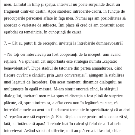
meu. Limitat în timp şi spaţiu, interviul nu poate surprinde decât un
fragment dintr-un destin. Apoi stabilesc întrebările-cadru, în funcţie de
preocupările persoanei aflate în faţa mea. Numai aşa am posibilitatea să
abordez o varietate de subiecte. Îmi place să cred că am construit acest
eşafodaj cu temeinicie, în cunoştinţă de cauză.
7. – Cât au putut fi de receptivi invitaţii la întrebãrile dumneavoastrã?
– Nu toţi cei intervievaţi au fost cooperanţi de la început, unii având
reţineri. Vă spuneam cât importantã este strategia numitã „captatio
benevolentiae”. După stadiul de tatonare din partea amândurora, când
fiecare cuvânt e cântărit, prin „arta conversaţiei”, ajungem la stabilirea
unei legături de încredere. Din acest moment, dinamica dialogului ne
mulţumeşte în egală măsură. M-am simţit onorată când, la sfârşitul
dialogului, invitatul meu mi-a spus că discuţia a fost plină de surprize
plăcute, că, spre uimirea sa, a aflat ceva nou în legătură cu sine, că
întrebările mele au avut un fundament temeinic în specialitate şi că ar dori
să repetăm această experienţă. Este răsplata care pentru mine contează şi,
iată, nu întârzie să apară. Trebuie luat în calcul şi felul de a fi al celui
intervievat. Având structuri diferite, unii au plăcerea taifasului, chiar