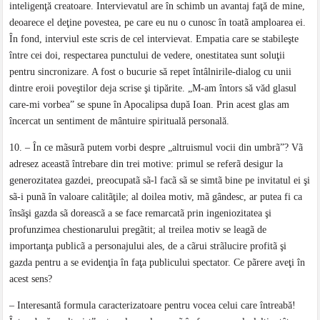
inteligenţă creatoare. Intervievatul are în schimb un avantaj faţă de mine,
deoarece el deţine povestea, pe care eu nu o cunosc în toatã amploarea ei.
În fond, interviul este scris de cel intervievat. Empatia care se stabileşte
între cei doi, respectarea punctului de vedere, onestitatea sunt soluţii
pentru sincronizare. A fost o bucurie să repet întâlnirile-dialog cu unii
dintre eroii poveştilor deja scrise şi tipărite. „M-am întors să văd glasul
care-mi vorbea” se spune în Apocalipsa după Ioan. Prin acest glas am
încercat un sentiment de mântuire spirituală personală.
10. – În ce mãsurã putem vorbi despre „altruismul vocii din umbrã”? Vã
adresez aceastã întrebare din trei motive: primul se referã desigur la
generozitatea gazdei, preocupatã sã-l facã sã se simtã bine pe invitatul ei şi
sã-i punã în valoare calitãţile; al doilea motiv, mã gândesc, ar putea fi ca
însãşi gazda sã doreascã a se face remarcatã prin ingeniozitatea şi
profunzimea chestionarului pregãtit; al treilea motiv se leagã de
importanţa publicã a personajului ales, de a cãrui strãlucire profitã şi
gazda pentru a se evidenţia în faţa publicului spectator. Ce pãrere aveţi în
acest sens?
– Interesantă formula caracterizatoare pentru vocea celui care întreabă!