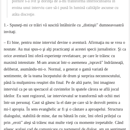
pornire s-a ivit şi dorinţa de a-mi transforma interlocutoarea în
eroina unui interviu care sã-i punã în luminã calitãţile ascunse cu
atâta discreţie.
1.- Spuneţi-mi ce trãiri vã suscitã întâlnirile cu „distinşii” dumneavoastrã
invitaţi.
– Ei bine, pentru mine interviul devine o aventură. Afirmaţia nu se vrea o
noutate. Au mai spus-o şi alţi practicanţi ai acestei specii jurnalistice. Şi ca
orice aventură îmi oferă experienţe revelatoare, pe care le trăiesc cu
maximă intensitate. M-am aruncat într-o asemenea „ispravă” îndrăzneaţă,
deliberat, asumându-mi-o. Normal, a generat o gamă variată de
sentimente, de la teama începutului de drum şi surpriza necunoscutului,
până la mulţumirea reuşitei din final. Pe de altă parte, îmi imaginez
interviul ca pe un spectacol al cuvintelor în spatele cărora se află jocul
ideilor. Eu sunt regizorul, iar intervievatul se transformă sub ochii mei
într-un personaj. Caut să găsesc la el date pe care să le dezvolt pentru a
mi-l apropia. În sens evanghelic ar fi şi o căutare a aproapelui. Structura
dialogului, stabilită de mine, dar nu bătută în cuie, îmi oferă prilejul ca
prin „eroii” aleşi să trăiesc mai multe vieţi cu momente irepetabile. Când
găsesc acelaşi cod de comunicare cu partenerul de dialog, am un sentiment