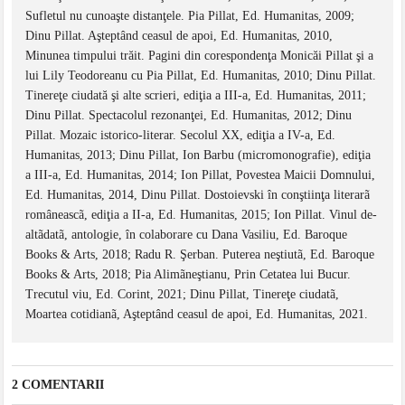
Sufletul nu cunoaşte distanţele. Pia Pillat, Ed. Humanitas, 2009;
Dinu Pillat. Aşteptând ceasul de apoi, Ed. Humanitas, 2010,
Minunea timpului trăit. Pagini din corespondenţa Monicăi Pillat şi a
lui Lily Teodoreanu cu Pia Pillat, Ed. Humanitas, 2010; Dinu Pillat.
Tinereţe ciudată şi alte scrieri, ediţia a III-a, Ed. Humanitas, 2011;
Dinu Pillat. Spectacolul rezonanţei, Ed. Humanitas, 2012; Dinu
Pillat. Mozaic istorico-literar. Secolul XX, ediţia a IV-a, Ed.
Humanitas, 2013; Dinu Pillat, Ion Barbu (micromonografie), ediţia
a III-a, Ed. Humanitas, 2014; Ion Pillat, Povestea Maicii Domnului,
Ed. Humanitas, 2014, Dinu Pillat. Dostoievski în conştiinţa literarã
româneascã, ediţia a II-a, Ed. Humanitas, 2015; Ion Pillat. Vinul de-
altãdatã, antologie, în colaborare cu Dana Vasiliu, Ed. Baroque
Books & Arts, 2018; Radu R. Şerban. Puterea neştiutã, Ed. Baroque
Books & Arts, 2018; Pia Alimãneştianu, Prin Cetatea lui Bucur.
Trecutul viu, Ed. Corint, 2021; Dinu Pillat, Tinereţe ciudatã,
Moartea cotidianã, Aşteptând ceasul de apoi, Ed. Humanitas, 2021.
2 COMENTARII