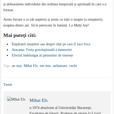
și
debusolarea
individului din ordinea temporală și spirituală în care s-a
format.
Avem fiecare o zi (de naștere) și avem cu toții o noapte (a renașterii),
noaptea dintre ani. Să le petrecem în lumină. La Mulți Ani!
Mai puteţi citi:
Împăratul muștelor sau despre răul pe care îl face frica
Atacama. Forța gravitațională a memoriei
Efectul îndelungat al pasiunilor de tinerețe
Tags:
an nou
,
Mihai Els
,
om nou
,
sarbatoare
,
vechi
Tweet
Mihai Els
n.1974 absolvent al Universității București,
Facultatea de Istorie. Profesor de istorie la Liceul