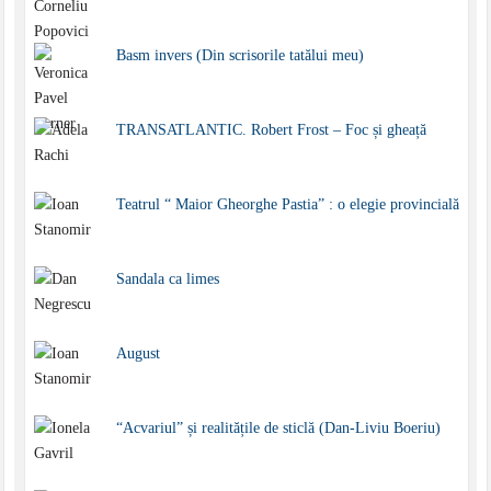
Basm invers (Din scrisorile tatălui meu)
TRANSATLANTIC. Robert Frost – Foc și gheață
Teatrul “ Maior Gheorghe Pastia” : o elegie provincială
Sandala ca limes
August
“Acvariul” și realitățile de sticlă (Dan-Liviu Boeriu)