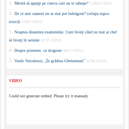
Merită să aştepţi pe cineva care nu te iubeşte?
132845 VIEWS
De ce unii oameni nu se mai pot îndrăgosti? (relaţia supra-
toxică)
83398 VIEWS
Noaptea dinaintea examenului. Cum înveţi când nu mai ai chef
să înveţi în sesiune
82785 VIEWS
Despre prietenie, cu dragoste
40072 VIEWS
Vasile Voiculescu, „În grădina Ghetsemani”
24746 VIEWS
VIDEO
Could not generate embed. Please try it manualy.