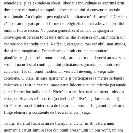
tehnologiei și de extinderea sferei libertății individuale se exprimă prin
diminuare cantitativă a timpului alocat ritualului și convenției sociale
tradiționale. Au dispărut percepția și intensitatea trăirii sacrului? Credem
că doar au migrat spre noi forme de religiozitate, mai adecvate profilului
omului foarte recent. Nu putem generaliza afirmând că spargerea
convenției eliberează totdeauna emoția, dar evadarea omului modern din
cadrele sociale tradiționale, l-a făcut, categoric, mai sensibil, mai anxios,
dar și mai imaginativ. Emanciparea de sub cutuma comunitară,
planificarea și controlul unor acțiuni, care pentru omul vechi au stat sub
semnul naturii și al contingentului (sănătatea, siguranța, comunicarea,
călătoria), fac din omul modern un veritabil
demiurg
al vieții sale
cotidiene. O viață în care apartenența și participarea la marile sărbători
colective au fost în cea mai mare parte înlocuite cu triumfurile personale
și celebrarea lor individuală. Nicicând n-am fost mai conștienți, obsedați
chiar, de ziua nașterii noastre (a cărei dată o livrăm și facebook-ului), e
sărbătoarea noastră interioară de fiecare an, semnul fulgurant al oricărei
ființe efemere și conștiente de trecerea ei prin viață.
Totuși, sfârșitul fiecărui an ne transpune, ciclic, în atmosfera unui
moment a căruit simțire face din omul prezentului un om
vechi
, un om