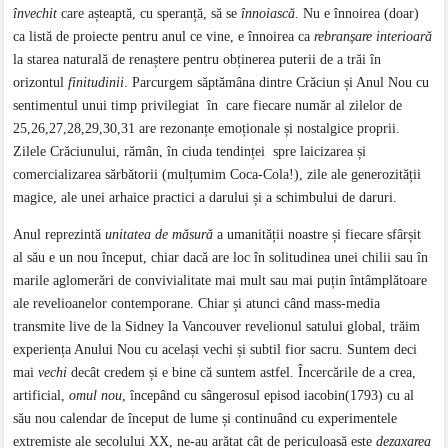
învechit
care așteaptă, cu speranță, să se
înnoiască
. Nu e înnoirea (doar)
ca listă de proiecte pentru anul ce vine, e înnoirea ca
rebranșare interioară
la starea naturală de renaștere pentru obținerea puterii de a trăi în
orizontul
finitudinii
. Parcurgem săptămâna dintre Crăciun și Anul Nou cu
sentimentul unui timp privilegiat în care fiecare număr al zilelor de
25,26,27,28,29,30,31 are rezonanțe emoționale și nostalgice proprii.
Zilele Crăciunului, rămân, în ciuda tendinței spre laicizarea și
comercializarea sărbătorii (mulțumim Coca-Cola!), zile ale generozității
magice, ale unei arhaice practici a darului și a schimbului de daruri.
Anul reprezintă
unitatea de măsură
a umanității noastre și fiecare sfârșit
al său e un nou început, chiar dacă are loc în solitudinea unei chilii sau în
marile aglomerări de convivialitate mai mult sau mai puțin întâmplătoare
ale revelioanelor contemporane. Chiar și atunci când mass-media
transmite live de la Sidney la Vancouver revelionul satului global, trăim
experiența Anului Nou cu același vechi și subtil fior sacru. Suntem deci
mai
vechi
decât credem și e bine că suntem astfel. Încercările de a crea,
artificial,
omul nou
, începând cu sângerosul episod iacobin(1793) cu al
său nou calendar de început de lume și continuând cu experimentele
extremiste ale secolului XX, ne-au arătat cât de periculoasă este
dezaxarea