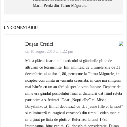
Marin Preda din Turnu Măgurele.
UN COMENTARIU
Dușan Crstici
on 10 august 2018 at 1:22 pm
Mi- a plăcut foarte mult articolul si gândurile pline de
altruism ce letransmite. Îmi amintesc de ultimele zile de 31
decembrie, al anilor ‘, 80, petrecute la Turnu Măgurele, in
noaptea comunistă in varianta ceaușista, in care mă simțeam
mai bătrân cu un an fără să sper la vreo înnoire. Departe de
mine era gândul posibilului final al dictaturii dat fiind rețeta
patriotica a suferinței. Doar „Nopți albe” cu Misha
Baryshnikov,( filmul debutează cu „La jeune fille et la mort”
si culminează cu tragicul cazacioc) din timpul video maniei
m-a ținut pe linia de plutire. Referirea la anul 1793,
întotdeauna, bine venită! Cu deosebită considerație, Dușan