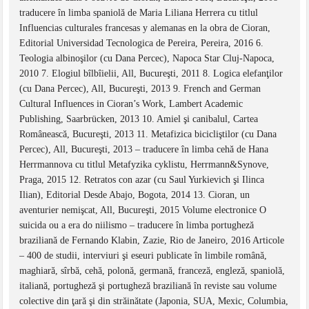
traducere în limba spaniolă de Maria Liliana Herrera cu titlul
Influencias culturales francesas y alemanas en la obra de Cioran,
Editorial Universidad Tecnologica de Pereira, Pereira, 2016 6.
Teologia albinoşilor (cu Dana Percec), Napoca Star Cluj-Napoca,
2010 7. Elogiul bîlbîielii, All, Bucureşti, 2011 8. Logica elefanţilor
(cu Dana Percec), All, Bucureşti, 2013 9. French and German
Cultural Influences in Cioran’s Work, Lambert Academic
Publishing, Saarbrücken, 2013 10. Amiel şi canibalul, Cartea
Românească, Bucureşti, 2013 11. Metafizica bicicliştilor (cu Dana
Percec), All, Bucureşti, 2013 – traducere în limba cehă de Hana
Herrmannova cu titlul Metafyzika cyklistu, Herrmann&Synove,
Praga, 2015 12. Retratos con azar (cu Saul Yurkievich şi Ilinca
Ilian), Editorial Desde Abajo, Bogota, 2014 13. Cioran, un
aventurier nemişcat, All, Bucureşti, 2015 Volume electronice O
suicida ou a era do niilismo – traducere în limba portugheză
braziliană de Fernando Klabin, Zazie, Rio de Janeiro, 2016 Articole
– 400 de studii, interviuri şi eseuri publicate în limbile română,
maghiară, sîrbă, cehă, polonă, germană, franceză, engleză, spaniolă,
italiană, portugheză şi portugheză braziliană în reviste sau volume
colective din ţară şi din străinătate (Japonia, SUA, Mexic, Columbia,