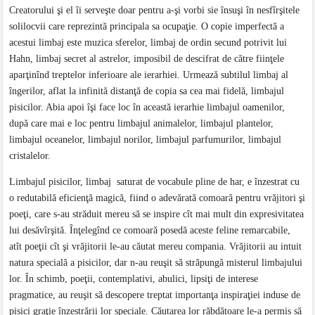
Creatorului şi el îi serveşte doar pentru a-şi vorbi sie însuşi în nesfîrşitele
solilocvii care reprezintă principala sa ocupaţie. O copie imperfectă a
acestui limbaj este muzica sferelor, limbaj de ordin secund potrivit lui
Hahn, limbaj secret al astrelor, imposibil de descifrat de către fiinţele
aparţinînd treptelor inferioare ale ierarhiei. Urmează subtilul limbaj al
îngerilor, aflat la infinită distanţă de copia sa cea mai fidelă, limbajul
pisicilor. Abia apoi îşi face loc în această ierarhie limbajul oamenilor,
după care mai e loc pentru limbajul animalelor, limbajul plantelor,
limbajul oceanelor, limbajul norilor, limbajul parfumurilor, limbajul
cristalelor.
Limbajul pisicilor, limbaj saturat de vocabule pline de har, e înzestrat cu
o redutabilă eficienţă magică, fiind o adevărată comoară pentru vrăjitori şi
poeţi, care s-au străduit mereu să se inspire cît mai mult din expresivitatea
lui desăvîrşită. Înţelegînd ce comoară posedă aceste feline remarcabile,
atît poeţii cît şi vrăjitorii le-au căutat mereu compania. Vrăjitorii au intuit
natura specială a pisicilor, dar n-au reuşit să străpungă misterul limbajului
lor. În schimb, poeţii, contemplativi, abulici, lipsiţi de interese
pragmatice, au reuşit să descopere treptat importanţa inspiraţiei induse de
pisici graţie înzestrării lor speciale. Căutarea lor răbdătoare le-a permis să