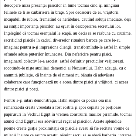
descopere miza prezenţei pisicilor în lume tocmai cînd îşi mîngîiau
felinele ce li se cuibăriseră în braţe. Spre deosebire de ei, vrăjitorii,
incapabili de iubire, fremătînd de nerăbdare, căutînd soluţii imediate, deşi
au simţit importanţa pisicilor, au eşuat în descoperirea secretului lor.
Înţelegînd că tocmai esenţialul le scapă, au decis să se răzbune cu cruzime,
sacrificînd pisicile în cadrul diverselor ritualuri baroce pe care le-au
imaginat pentru a-şi impresiona clienţii, transformîndu-le astfel în simple
ofrande aduse puterilor întunecate. Din nefericire pentru pisici,
imaginarul colectiv le-a asociat astfel definitiv practicilor vrăjitoreşti,
socotindu-le nişte auxiliari demonici ai Necuratului. Hahn adaugă, cu o
anumită jubilaţie, că înainte de el nimeni nu bănuia că adevărata
colaborare care funcţionează nu e aceea dintre pisici şi vrăjitori, ci aceea
dintre pisici şi poeţi.
Pentru a-şi întări demonstraţia, Hahn susţine că poezia cea mai
remarcabilă creată vreodată a fost rostită şi apoi copiată pe preţioase
papirusuri în Vechiul Egipt în vremea construirii marilor piramide, tocmai
atunci cînd Egiptul era adevăratul regat al pisicilor. Aceste splendide
poeme create graţie proximităţii cu pisicile aveau să fie recitate vreme de
milenii înainte ca asupra acestui pămînt sacru să se abată barbaria, intrarea