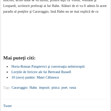
dincolo, acolo unde se va întîlni, printre alţii cu Villon, Wieland şi
Leopardi, scriitorii preferaţi ai lui Hahn. Alături de ei va fi admis în acest
paradis al poeţilor şi Caravaggio, însă Hahn nu ne mai explică de ce.
Mai puteţi citi:
Horia-Roman Patapievici şi conversaţia neîntreruptă
Lecțiile de fericire ale lui Bertrand Russell
10 (zece) punkte: Matei Călinescu
Tags:
Caravaggio
,
Hahn
,
impozit
,
pisica
,
poet
,
rusia
Tweet