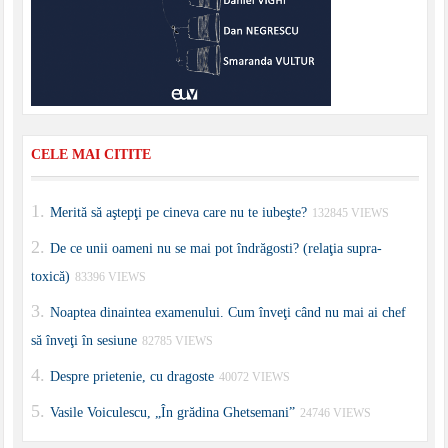
CELE MAI CITITE
Merită să aştepţi pe cineva care nu te iubeşte?
132845 VIEWS
De ce unii oameni nu se mai pot îndrăgosti? (relaţia supra-
toxică)
83396 VIEWS
Noaptea dinaintea examenului. Cum înveţi când nu mai ai chef
să înveţi în sesiune
82785 VIEWS
Despre prietenie, cu dragoste
40072 VIEWS
Vasile Voiculescu, „În grădina Ghetsemani”
24746 VIEWS