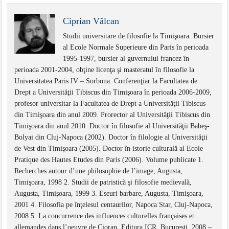
Ciprian Vălcan
Studii universitare de filosofie la Timişoara. Bursier
al Ecole Normale Superieure din Paris în perioada
1995-1997, bursier al guvernului francez în
perioada 2001-2004, obţine licenţa şi masteratul în filosofie la
Universitatea Paris IV – Sorbona. Conferenţiar la Facultatea de
Drept a Universităţii Tibiscus din Timişoara în perioada 2006-2009,
profesor universitar la Facultatea de Drept a Universităţii Tibiscus
din Timişoara din anul 2009. Prorector al Universităţii Tibiscus din
Timişoara din anul 2010. Doctor în filosofie al Universităţii Babeş-
Bolyai din Cluj-Napoca (2002). Doctor în filologie al Universităţii
de Vest din Timişoara (2005). Doctor în istorie culturală al Ecole
Pratique des Hautes Etudes din Paris (2006). Volume publicate 1.
Recherches autour d’une philosophie de l’image, Augusta,
Timişoara, 1998 2. Studii de patristică şi filosofie medievală,
Augusta, Timişoara, 1999 3. Eseuri barbare, Augusta, Timişoara,
2001 4. Filosofia pe înţelesul centaurilor, Napoca Star, Cluj-Napoca,
2008 5. La concurrence des influences culturelles françaises et
allemandes dans l’oeuvre de Cioran, Editura ICR, Bucureşti, 2008 –