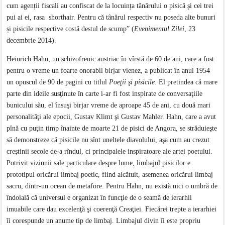
cum agenții fiscali au confiscat de la locuința tânărului o pisică și cei trei
pui ai ei, rasa shorthair. Pentru că tânărul respectiv nu poseda alte bunuri
și pisicile respective costă destul de scump” (
Evenimentul Zilei
, 23
decembrie 2014).
Heinrich Hahn, un schizofrenic austriac în vîrstă de 60 de ani, care a fost
pentru o vreme un foarte onorabil birjar vienez, a publicat în anul 1954
un opuscul de 90 de pagini cu titlul
Poeţii şi pisicile
. El pretindea că mare
parte din ideile susţinute în carte i-ar fi fost inspirate de conversaţiile
bunicului său, el însuşi birjar vreme de aproape 45 de ani, cu două mari
personalităţi ale epocii, Gustav Klimt şi Gustav Mahler. Hahn, care a avut
pînă cu puţin timp înainte de moarte 21 de pisici de Angora, se străduieşte
să demonstreze că pisicile nu sînt uneltele diavolului, aşa cum au crezut
creştinii secole de-a rîndul, ci principalele inspiratoare ale artei poetului.
Potrivit viziunii sale particulare despre lume, limbajul pisicilor e
prototipul oricărui limbaj poetic, fiind alcătuit, asemenea oricărui limbaj
sacru, dintr-un ocean de metafore. Pentru Hahn, nu există nici o umbră de
îndoială că universul e organizat în funcţie de o seamă de ierarhii
imuabile care dau excelenţă şi coerenţă Creaţiei. Fiecărei trepte a ierarhiei
îi corespunde un anume tip de limbaj. Limbajul divin îi este propriu