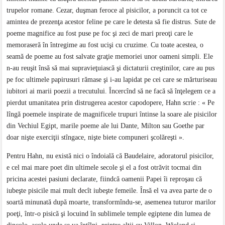
trupelor romane. Cezar, duşman feroce al pisicilor, a poruncit ca tot ce
amintea de prezenţa acestor feline pe care le detesta să fie distrus. Sute de
poeme magnifice au fost puse pe foc şi zeci de mari preoţi care le
memoraseră în întregime au fost ucişi cu cruzime. Cu toate acestea, o
seamă de poeme au fost salvate graţie memoriei unor oameni simpli. Ele
n-au reuşit însă să mai supravieţuiască şi dictaturii creştinilor, care au pus
pe foc ultimele papirusuri rămase şi i-au lapidat pe cei care se mărturiseau
iubitori ai marii poezii a trecutului. Încercînd să ne facă să înţelegem ce a
pierdut umanitatea prin distrugerea acestor capodopere, Hahn scrie : « Pe
lîngă poemele inspirate de magnificele trupuri întinse la soare ale pisicilor
din Vechiul Egipt, marile poeme ale lui Dante, Milton sau Goethe par
doar nişte exerciţii stîngace, nişte biete compuneri şcolăreşti ».
Pentru Hahn, nu există nici o îndoială că Baudelaire, adoratorul pisicilor,
e cel mai mare poet din ultimele secole şi el a fost otrăvit tocmai din
pricina acestei pasiuni declarate, fiindcă oamenii Papei îi reproşau că
iubeşte pisicile mai mult decît iubeşte femeile. Însă el va avea parte de o
soartă minunată după moarte, transformîndu-se, asemenea tuturor marilor
poeţi, într-o pisică şi locuind în sublimele temple egiptene din lumea de