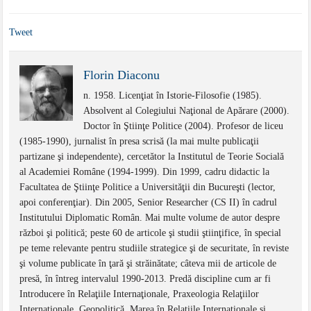
Tweet
Florin Diaconu
n. 1958. Licenţiat în Istorie-Filosofie (1985).
Absolvent al Colegiului Naţional de Apărare (2000).
Doctor în Ştiinţe Politice (2004). Profesor de liceu
(1985-1990), jurnalist în presa scrisă (la mai multe publicaţii
partizane şi independente), cercetător la Institutul de Teorie Socială
al Academiei Române (1994-1999). Din 1999, cadru didactic la
Facultatea de Ştiinţe Politice a Universităţii din Bucureşti (lector,
apoi conferenţiar). Din 2005, Senior Researcher (CS II) în cadrul
Institutului Diplomatic Român. Mai multe volume de autor despre
război şi politică; peste 60 de articole şi studii ştiinţifice, în special
pe teme relevante pentru studiile strategice şi de securitate, în reviste
şi volume publicate în ţară şi străinătate; câteva mii de articole de
presă, în întreg intervalul 1990-2013. Predă discipline cum ar fi
Introducere în Relaţiile Internaţionale, Praxeologia Relaţiilor
Internaţionale, Geopolitică, Marea în Relaţiile Internaţionale şi