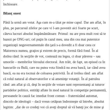
închisoare.
Bilanţ onest
Până la urmă am votat. Aşa cum m-a tăiat pe mine capul. Dar am aflat, în
plus, pe parcursul zilelor pe care vi l-am povestit aici foarte pe scurt,
câteva lucruri absolut înspământătoare. Primul: nu are prea mult rost să te
bazezi pe ONG-uri; cel puţin în cazul meu, una din cea mai puternice
organizaţii neguvernamentale din ţară s-a dovedit a fi doar ceea ce
Maiorescu numea, graţios şi extrem de precis, formă fără fond. În al
doilea rând: în secţiile de vot, contează nu legea, ci doar părerea – sau
umorile – membrilor biroului electoral. Am trăit, de fapt, un episod ca în
bancurile cu Bulă, care nu putea vota fiindcă nu avea bască, iar când avea
bască, ea nu era tocmai de coloarea potrivită. În al treilea rând: am aflat
că rolul natural al observatorilor e să ameninţe votanţii. În al patrulea
rând: am aflat şi că, deşi în secţiile de votare sunt reprezentanţi ai tuturor
partidelor politice, entităţi aflate în mod natural în competiţie permanentă,
persoanele în cauză fac imediat front comun – fraternizând automat,
dincolo de ideologii – dacă vreun cetăţean îndrezneşte să întrebe, absolut
legitim: „dar de ce credeţi voi că aveţi dreptul să vă bateţi joc de mine şi