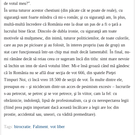
de votul meu?”.
În urma tuturor acestor chestiuni (din păcate cât se poate de reale), cu
siguranţă sunt foarte mîndru că mi-s român; şi cu siguranţă am, în plus,
multă-multă încredere că România este la doar un pas de a fi o ţară a
lucrului bine făcut. Dincolo de dubla ironie, cu siguranţă am toate
motivele să mulţumesc, din inimă, tuturor politicienilor, de toate culorile,
care au pus pe picioare şi au folosit, în interes propriu (sau de grup) un
stat care funcţionează într-un chip mai mult decât lamentabil. În final, nu-
mi rămâne decât să reiau ceea ce sugeram încă din titlu: simt mare nevoie
să închin un imn de slavă votului liber. Mi-e însă groază când mă gândesc
că în România nu se află doar secţia de vot 666, din spatele Pieţei
Timpuri Noi, ci încă vreo 18.500 de secţii de vot. În multe dintre ele,
presupun eu – şi nicidecum dintr-un acces de pesimism excesiv – lucrurile
s-au petrecut, se petrec şi se vor petrece, şi în viitor, cam la fel: cu
obrăznicie, indolenţă, lipsă de profesionalism, ca şi cu nerespectarea legii
(fiind prea puţin important dacă această încălcare a legii are loc din
prostie, accidental sau, uneori, cu vădită premeditare).
Tags:
birocratie
,
Faliment
,
vot liber