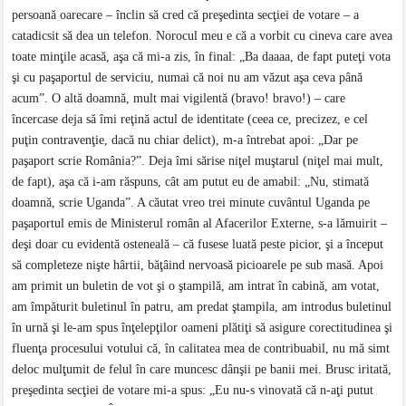
persoană oarecare – înclin să cred că preşedinta secţiei de votare – a
catadicsit să dea un telefon. Norocul meu e că a vorbit cu cineva care avea
toate minţile acasă, aşa că mi-a zis, în final: „Ba daaaa, de fapt puteţi vota
şi cu paşaportul de serviciu, numai că noi nu am văzut aşa ceva până
acum”. O altă doamnă, mult mai vigilentă (bravo! bravo!) – care
încercase deja să îmi reţină actul de identitate (ceea ce, precizez, e cel
puţin contravenţie, dacă nu chiar delict), m-a întrebat apoi: „Dar pe
paşaport scrie România?”. Deja îmi sărise niţel muştarul (niţel mai mult,
de fapt), aşa că i-am răspuns, cât am putut eu de amabil: „Nu, stimată
doamnă, scrie Uganda”. A căutat vreo trei minute cuvântul Uganda pe
paşaportul emis de Ministerul român al Afacerilor Externe, s-a lămuirit –
deşi doar cu evidentă osteneală – că fusese luată peste picior, şi a început
să completeze nişte hârtii, băţâind nervoasă picioarele pe sub masă. Apoi
am primit un buletin de vot şi o ştampilă, am intrat în cabină, am votat,
am împăturit buletinul în patru, am predat ştampila, am introdus buletinul
în urnă şi le-am spus înţelepţilor oameni plătiţi să asigure corectitudinea şi
fluenţa procesului votului că, în calitatea mea de contribuabil, nu mă simt
deloc mulţumit de felul în care muncesc dânşii pe banii mei. Brusc iritată,
preşedinta secţiei de votare mi-a spus: „Eu nu-s vinovată că n-aţi putut