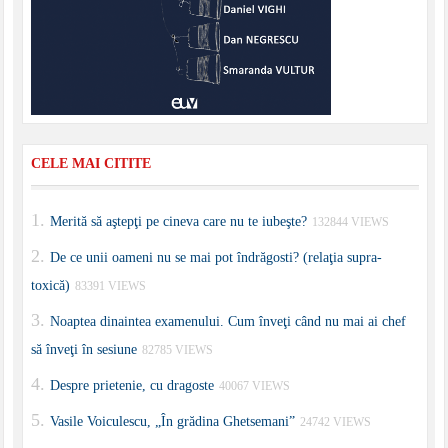
CELE MAI CITITE
Merită să aştepţi pe cineva care nu te iubeşte?
132844 VIEWS
De ce unii oameni nu se mai pot îndrăgosti? (relaţia supra-
toxică)
83391 VIEWS
Noaptea dinaintea examenului. Cum înveţi când nu mai ai chef
să înveţi în sesiune
82785 VIEWS
Despre prietenie, cu dragoste
40067 VIEWS
Vasile Voiculescu, „În grădina Ghetsemani”
24742 VIEWS