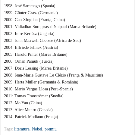
1998: José Saramago (Spania)
1999: Günter Grass (Germania)
2000: Gao Xingjian (Franţa, China)
2001: Vidiadhar Surajprasad Naipaul (Marea Britanie)
2002: Imre Kertész (Ungaria)
2003: John Maxwell Coetzee (Africa de Sud)
2004: Elfriede Jelinek (Austria)
2005: Harold Pinter (Marea Britanie)
2006: Orhan Pamuk (Turcia)
2007: Doris Lessing (Marea Britanie)
2008: Jean-Marie Gustave Le Clézio (Franţa & Mauritius)
2009: Herta Müller (Germania & România)
2010: Mario Vargas Llosa (Peru-Spania)
2011: Tomas Tranströmer (Suedia)
2012: Mo Yan (China)
2013: Alice Munro (Canada)
2014: Patrick Modiano (Franţa)
Tags:
literatura
,
Nobel
,
premiu