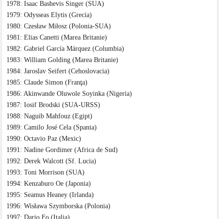
1978: Isaac Bashevis Singer (SUA)
1979: Odysseas Elytis (Grecia)
1980: Czesław Miłosz (Polonia-SUA)
1981: Elias Canetti (Marea Britanie)
1982: Gabriel García Márquez (Columbia)
1983: William Golding (Marea Britanie)
1984: Jaroslav Seifert (Cehoslovacia)
1985: Claude Simon (Franţa)
1986: Akinwande Oluwole Soyinka (Nigeria)
1987: Iosif Brodski (SUA-URSS)
1988: Naguib Mahfouz (Egipt)
1989: Camilo José Cela (Spania)
1990: Octavio Paz (Mexic)
1991: Nadine Gordimer (Africa de Sud)
1992: Derek Walcott (Sf. Lucia)
1993: Toni Morrison (SUA)
1994: Kenzaburo Oe (Japonia)
1995: Seamus Heaney (Irlanda)
1996: Wisława Szymborska (Polonia)
1997: Dario Fo (Italia)