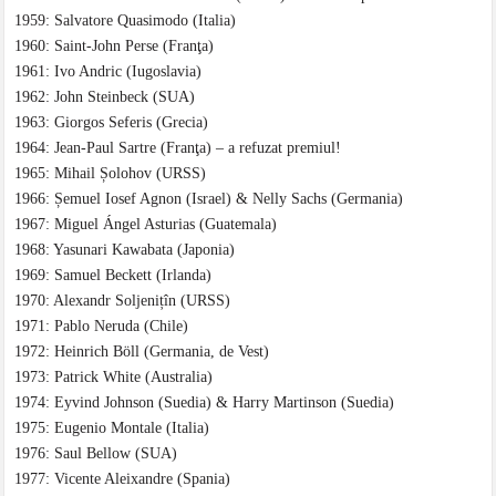
1959: Salvatore Quasimodo (Italia)
1960: Saint-John Perse (Franţa)
1961: Ivo Andric (Iugoslavia)
1962: John Steinbeck (SUA)
1963: Giorgos Seferis (Grecia)
1964: Jean-Paul Sartre (Franţa) – a refuzat premiul!
1965: Mihail Șolohov (URSS)
1966: Șemuel Iosef Agnon (Israel) & Nelly Sachs (Germania)
1967: Miguel Ángel Asturias (Guatemala)
1968: Yasunari Kawabata (Japonia)
1969: Samuel Beckett (Irlanda)
1970: Alexandr Soljenițîn (URSS)
1971: Pablo Neruda (Chile)
1972: Heinrich Böll (Germania, de Vest)
1973: Patrick White (Australia)
1974: Eyvind Johnson (Suedia) & Harry Martinson (Suedia)
1975: Eugenio Montale (Italia)
1976: Saul Bellow (SUA)
1977: Vicente Aleixandre (Spania)