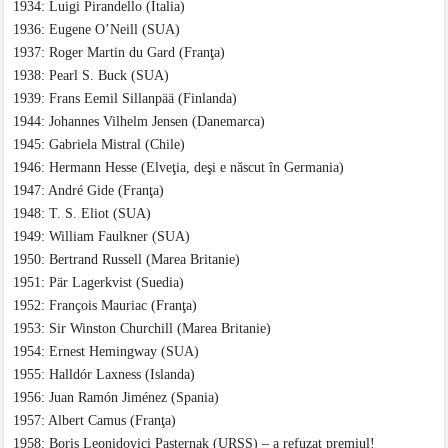
1934: Luigi Pirandello (Italia)
1936: Eugene O’Neill (SUA)
1937: Roger Martin du Gard (Franţa)
1938: Pearl S. Buck (SUA)
1939: Frans Eemil Sillanpää (Finlanda)
1944: Johannes Vilhelm Jensen (Danemarca)
1945: Gabriela Mistral (Chile)
1946: Hermann Hesse (Elveţia, deşi e născut în Germania)
1947: André Gide (Franţa)
1948: T. S. Eliot (SUA)
1949: William Faulkner (SUA)
1950: Bertrand Russell (Marea Britanie)
1951: Pär Lagerkvist (Suedia)
1952: François Mauriac (Franţa)
1953: Sir Winston Churchill (Marea Britanie)
1954: Ernest Hemingway (SUA)
1955: Halldór Laxness (Islanda)
1956: Juan Ramón Jiménez (Spania)
1957: Albert Camus (Franţa)
1958: Boris Leonidovici Pasternak (URSS) – a refuzat premiul!