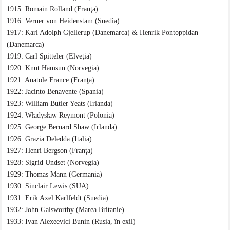
1915: Romain Rolland (Franţa)
1916: Verner von Heidenstam (Suedia)
1917: Karl Adolph Gjellerup (Danemarca) & Henrik Pontoppidan
(Danemarca)
1919: Carl Spitteler (Elveţia)
1920: Knut Hamsun (Norvegia)
1921: Anatole France (Franţa)
1922: Jacinto Benavente (Spania)
1923: William Butler Yeats (Irlanda)
1924: Władysław Reymont (Polonia)
1925: George Bernard Shaw (Irlanda)
1926: Grazia Deledda (Italia)
1927: Henri Bergson (Franţa)
1928: Sigrid Undset (Norvegia)
1929: Thomas Mann (Germania)
1930: Sinclair Lewis (SUA)
1931: Erik Axel Karlfeldt (Suedia)
1932: John Galsworthy (Marea Britanie)
1933: Ivan Alexeevici Bunin (Rusia, în exil)