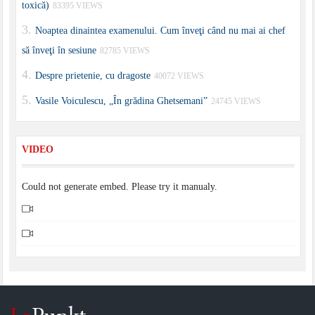
toxică)
83395 VIEWS
Noaptea dinaintea examenului. Cum înveţi când nu mai ai chef
să înveţi în sesiune
82785 VIEWS
Despre prietenie, cu dragoste
40072 VIEWS
Vasile Voiculescu, „În grădina Ghetsemani”
24745 VIEWS
VIDEO
Could not generate embed. Please try it manualy.