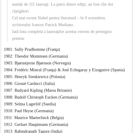
număr de 111 laureaţi. La patru dintre ediţii, au fost cîte doi
cîştigători.
Cel mai recent Nobel pentru literatură – în 9 octombrie,
scriitorului francez Patrick Modiano.
Iată lista completă a laureaţilor acestui extrem de prestigios
premiu:
1901: Sully Prudhomme (Franţa)
1902: Theodor Mommsen (Germania)
1903: Bjørnstjerne Bjørnson (Norvegia)
1904: Frédéric Mistral (Franţa) & José Echegaray y Eizaguirre (Spania)
1905: Henryk Sienkiewicz (Polonia)
1906: Giosuè Carducci (Italia)
1907: Rudyard Kipling (Marea Britanie)
1908: Rudolf Christoph Eucken (Germania)
1909: Selma Lagerlöf (Suedia)
1910: Paul Heyse (Germania)
1911: Maurice Maeterlinck (Belgia)
1912: Gerhart Hauptmann (Germania)
1913: Rabindranath Tagore (India)