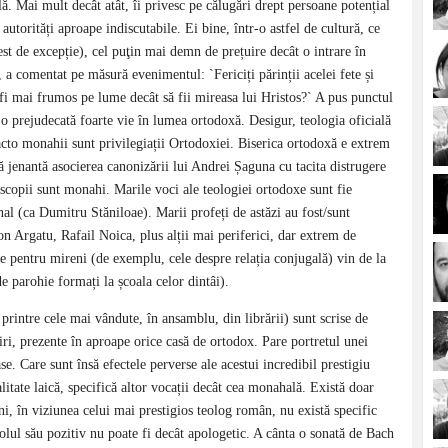
ă. Mai mult decât atât, îi privesc pe călugări drept persoane potențial
 autorități aproape indiscutabile. Ei bine, într-o astfel de cultură, ce
st de excepție), cel puţin mai demn de prețuire decât o intrare în
 comentat pe măsură evenimentul: `Fericiți părinții acelei fete și
 fi mai frumos pe lume decât să fii mireasa lui Hristos?` A pus punctul
 o prejudecată foarte vie în lumea ortodoxă. Desigur, teologia oficială
facto monahii sunt privilegiații Ortodoxiei. Biserica ortodoxă e extrem
ă jenantă asocierea canonizării lui Andrei Șaguna cu tacita distrugere
iscopii sunt monahi. Marile voci ale teologiei ortodoxe sunt fie
al (ca Dumitru Stăniloae). Marii profeți de astăzi au fost/sunt
n Argatu, Rafail Noica, plus alții mai periferici, dar extrem de
ene pentru mireni (de exemplu, cele despre relația conjugală) vin de la
e parohie formați la școala celor dintâi).
 printre cele mai vândute, în ansamblu, din librării) sunt scrise de
iri, prezente în aproape orice casă de ortodox. Pare portretul unei
oase. Care sunt însă efectele perverse ale acestui incredibil prestigiu
litate laică, specifică altor vocații decât cea monahală. Există doar
ni, în viziunea celui mai prestigios teolog român, nu există specific
rolul său pozitiv nu poate fi decât apologetic. A cânta o sonată de Bach