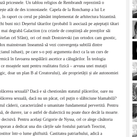
rează pricesnele. Un tablou religios de Rembrandt reprezintă o
bește atât de des iconostasele. Capela de la Ronchamp a lui Le
în raport cu cerul pe pământ implementat de arhitectura bizantină.
i buni nici Deșertul tătarilor (probabil îi asociază pe așteptații tătari
d mai degrabă Galaction (cu crizele de conștiință ale preoților săi
 Ștefan cel Sfânt), ori cel mult Dostoievski (un ortodox cam gnostic,
odox mainstream înseamnă să vezi convergența subtilă dintre
ianul isihast), pe care s-o poți argumenta doct ca la un curs de
ică în favoarea nespălării ascetice a călugărilor. În teologia
ce moaștele sunt pentru realitatea fizică – arvuna unei mutații
ogic, doar un plan B al Creatorului), ale proprietății și ale autonomiei
 plăcerea sexuală? Dacă e să chestionăm statutul plăcerilor, oare nu
 plăcerea sexuală, dacă nu un păcat, cel puțin o slăbiciune blamabilă?
atul căderii, caracterizând o umanitate fundamental pervertită. Pentru
, de durere, iar o astfel de dialectică nu poate duce decât la moarte.
 decisivă. Pentru același Grigorie de Nyssa, cel ce alege căsătoria
poran a dedicat una din cărțile sale fostului patriarh Teoctist,
ostitor într-o lume ghiftuită. Castitatea patriarhului, adică a