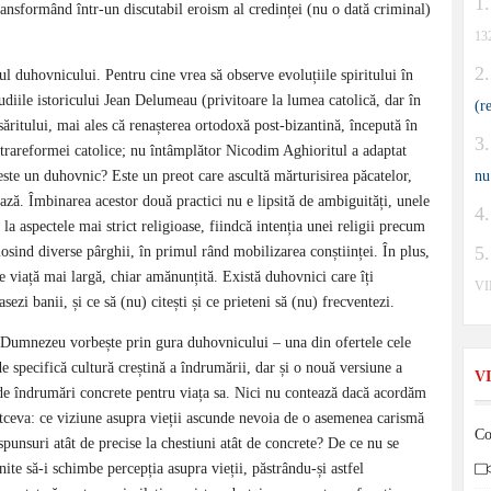
transformând într-un discutabil eroism al credinței (nu o dată criminal)
13
l duhovnicului. Pentru cine vrea să observe evoluțiile spiritului în
udiile istoricului Jean Delumeau (privitoare la lumea catolică, dar în
(r
ăritului, mai ales că renașterea ortodoxă post-bizantină, începută în
ntrareformei catolice; nu întâmplător Nicodim Aghioritul a adaptat
 este un duhovnic? Este un preot care ascultă mărturisirea păcatelor,
nu
ează. Îmbinarea acestor două practici nu e lipsită de ambiguități, unele
a aspectele mai strict religioase, fiindcă intenția unei religii precum
osind diverse pârghii, în primul rând mobilizarea conștiinței. În plus,
 viață mai largă, chiar amănunțită. Există duhovnici care îți
V
sezi banii, și ce să (nu) citești și ce prieteni să (nu) frecventezi.
 Dumnezeu vorbește prin gura duhovnicului – una din ofertele cele
e specifică cultură creștină a îndrumării, dar și o nouă versiune a
V
 de îndrumări concrete pentru viața sa. Nici nu contează dacă acordăm
ltceva: ce viziune asupra vieții ascunde nevoia de o asemenea carismă
Co
punsuri atât de precise la chestiuni atât de concrete? De ce nu se
te să-i schimbe percepția asupra vieții, păstrându-și astfel