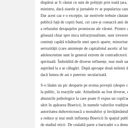
dispărut ar fi căutat cu sute de polițiști prin toată țar
ministru, dacă ziarele și jurnalele tv ar populariza cazul
Dar acest caz e o excepție, iar motivele trebuie căutat
publică față de copiii buni, cei care-și consacră anii de
a refuzului derapajelor promiscue ale vârstei. Printre 
glisează chiar spre mica infracționalitate, sunt ireveren
cuminți capătă trăsăturile unei specii aparte, minoritar
seriozității (care amintește de capitalistul ascetic al 
adolescentine sunt în general extrem de contradictorii
spirituală. Îmboldită de diverse influențe, mai mult sau
aspirând la a se călugări. După aproape două milenii 
dacă lumea de azi e puternic secularizată.
S-o lăsăm un pic deoparte pe eroina poveștii (despre ca
la public, la reacțiile sale. Atitudinile au fost divers
abuzurile psihologice la care poate fi expus un copil/a
sărit în apărarea Bisericii, în numele valorilor tradiți
autoritatea duhovnicească a monahilor și învățământul
a reduce și mai mult influența Bisericii în spațiul publi
de studiul eticii. De cealaltă parte a baricadei s-a den