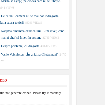
Merită să aştepţi pe cineva care nu te iubeşte?
2844 VIEWS
De ce unii oameni nu se mai pot îndrăgosti?
elaţia supra-toxică)
83393 VIEWS
Noaptea dinaintea examenului. Cum înveţi când
 mai ai chef să înveţi în sesiune
82785 VIEWS
Despre prietenie, cu dragoste
40070 VIEWS
Vasile Voiculescu, „În grădina Ghetsemani”
24743
IEWS
IDEO
uld not generate embed. Please try it manualy.