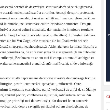
lescentă dornică de desavârșire spirituală decât să se călugărească?
e această tendențioasă scară a virtuților. Acuzați de spirit protestant,
 adresează unor monahi, ci unei umanități mult mai complexe decât cea
 zid în numele unei strivitoare culturi ortodoxe dominante. Desigur,
clusivă a acestei culturi monahale, dar tensiunile interioare rezultate
azul lui Gogol e doar mai vădit decât multe altele). Lipsește o salutară
lastice ale lui Van Gogh, cele muzicale ale lui Ceaikovski ori cele
ătoasă și aparent neduhovnicească. Altfel ajungem la hilara filosofie a
are consideră că, de ar fi avut șansa de a se spovedi (la un duhovnic
le sufletești, Beethoven nu ar am mai fi compus o muzică ambiguă ca
xaltarea hermeneutică a unui călugăr mai încuiat, ci de o inferență
alvator în alte fapte umane decât cele investite de o întreagă tradiție
liturgice, postiri, cuminecări, spovedanii, milostenii. Oare,
nism? Exortațiile evanghelice par să vorbească de altfel de străduințe
eni, spiritul pacific, combaterea injustiției, solidaritatea activă. Nu
C
rați pe priorități mai duhovnicești), dar deseori le-au contrazis
, vorbea lucid despre ravagiile perfidului odium theologicum, de