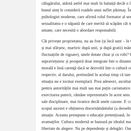
călugărului, atârnă astfel mai mult în balanță decât o î
bunul simț le consideră roadele unui suflet pătimaș. Î
psihologiei moderne, care afirmă rolul formator al sexua
sexualitatea e o năpastă de care merită să scăpăm cât m
umane, care necesită o abordare responsabilă.
Cât privește proprietatea, nu au fost (și încă sunt – în
și mai sfârșesc, martiric după unii, și după gratii) mănăs
fluctuațiile de rigoare), unele dotate chiar și cu robi
supraviețuiesc și prosperă doar integrate într-o dinam
morală e însă carenţă dacă se dezvoltă într-o cultură c
respectiv, al darului, pretinzând în același timp că tai
situația nu e tocmai exemplară. Prea adeseori, asculta
pentru autoritățile mai mult sau mai puțin carismatice
exercitarea puterii, rămâne reprezentativ în acest sens.
sale disciplinare, mai tiranice decât unele cazone. E 
scopul ascezei e obținerea discernământului (a deosebiri
situație. Aceasta presupune o educație pretențioasă, în 
avansaților. Cultura modernă se bazează pe idealul matur
libertate de alegere. Nu pe dependențe și delegări. O