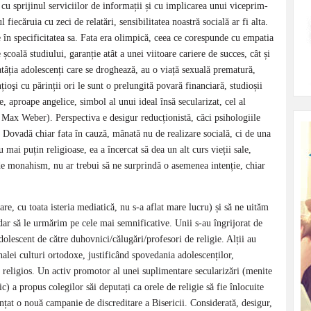
a, cu sprijinul serviciilor de informații și cu implicarea unui viceprim-
 fiecăruia cu zeci de relatări, sensibilitatea noastră socială ar fi alta.
e în specificitatea sa. Fata era olimpică, ceea ce corespunde cu empatia
 școală studiului, garanție atât a unei viitoare cariere de succes, cât și
atâția adolescenți care se droghează, au o viață sexuală prematură,
țioşi cu părinții ori le sunt o prelungită povară financiară, studioșii
e, aproape angelice, simbol al unui ideal însă secularizat, cel al
lui Max Weber). Perspectiva e desigur reducționistă, căci psihologiile
. Dovadă chiar fata în cauză, mânată nu de realizare socială, ci de una
 mai puțin religioase, ea a încercat să dea un alt curs vieții sale,
de monahism, nu ar trebui să ne surprindă o asemenea intenție, chiar
re, cu toata isteria mediatică, nu s-a aflat mare lucru) și să ne uităm
e, dar să le urmărim pe cele mai semnificative. Unii s-au îngrijorat de
dolescent de către duhovnici/călugări/profesori de religie. Alții au
onalei culturi ortodoxe, justificând spovedania adolescenților,
 religios. Un activ promotor al unei suplimentare secularizări (menite
c) a propus colegilor săi deputați ca orele de religie să fie înlocuite
unțat o nouă campanie de discreditare a Bisericii. Considerată, desigur,