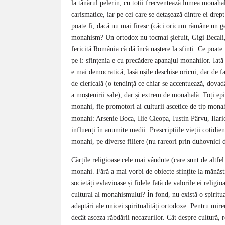
la tânărul pelerin, cu toții frecventează lumea monahal
carismatice, iar pe cei care se detașează dintre ei drept
poate fi, dacă nu mai firesc (căci oricum rămâne un ge
monahism? Un ortodox nu tocmai șlefuit, Gigi Becali, a
fericită România că dă încă naștere la sfinți. Ce poate
pe i: sfințenia e cu precădere apanajul monahilor. Iată
e mai democratică, lasă ușile deschise oricui, dar de 
de clericală (o tendință ce chiar se accentuează, dovad
a moștenirii sale), dar și extrem de monahală. Toți ep
monahi, fie promotori ai culturii ascetice de tip monah
monahi: Arsenie Boca, Ilie Cleopa, Iustin Pârvu, Ilario
influenți în anumite medii. Prescripțiile vieții cotidi
monahi, pe diverse filiere (nu rareori prin duhovnici d
Cărțile religioase cele mai vândute (care sunt de altfel
monahi. Fără a mai vorbi de obiecte sfințite la mănăst
societăți evlavioase și fidele față de valorile ei religi
cultural al monahismului? În fond, nu există o spiritua
adaptări ale unicei spiritualități ortodoxe. Pentru mire
decât asceza răbdării necazurilor. Cât despre cultură, 