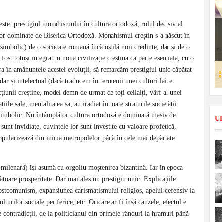
este: prestigiul monahismului în cultura ortodoxă, rolul decisiv al
ților dominate de Biserica Ortodoxă. Monahismul creștin s-a născut în
 simbolic) de o societate romană încă ostilă noii credințe, dar și de o
ost totuși integrat în noua civilizație creștină ca parte esențială, cu o
tra în amănuntele acestei evoluții, să remarcăm prestigiul unic căpătat
r și intelectual (dacă traducem în termenii unei culturi laice
iunii creștine, model demn de urmat de toți ceilalți, vârf al unei
iile sale, mentalitatea sa, au iradiat în toate straturile societății
ui simbolic. Nu întâmplător cultura ortodoxă e dominată masiv de
U
e sunt invidiate, cuvintele lor sunt investite cu valoare profetică,
 popularizează din inima metropolelor până în cele mai depărtate
 milenară) își asumă cu orgoliu moștenirea bizantină. Iar în epoca
oare prosperitate. Dar mai ales un prestigiu unic. Explicațiile
postcomunism, expansiunea carismatismului religios, apelul defensiv la
lturilor sociale periferice, etc. Oricare ar fi însă cauzele, efectul e
e contradicții, de la politicianul din primele rânduri la hramuri până