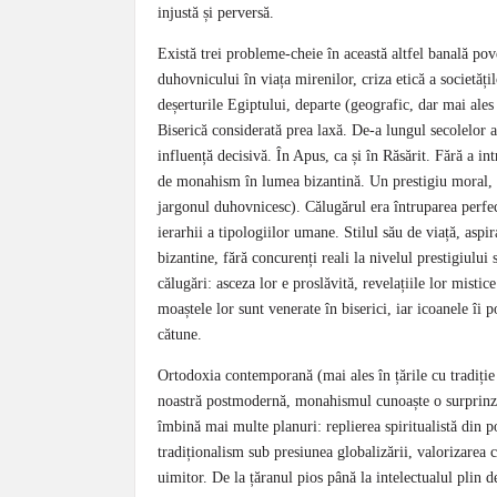
injustă și perversă.
Există trei probleme-cheie în această altfel banală pov
duhovnicului în viața mirenilor, criza etică a societă
deșerturile Egiptului, departe (geografic, dar mai ales
Biserică considerată prea laxă. De-a lungul secolelor a f
influență decisivă. În Apus, ca și în Răsărit. Fără a in
de monahism în lumea bizantină. Un prestigiu moral, da
jargonul duhovnicesc). Călugărul era întruparea perfecț
ierarhii a tipologiilor umane. Stilul său de viață, aspiraț
bizantine, fără concurenți reali la nivelul prestigiul
călugări: asceza lor e proslăvită, revelațiile lor mistic
moaștele lor sunt venerate în biserici, iar icoanele îi
cătune.
Ortodoxia contemporană (mai ales în țările cu tradiție
noastră postmodernă, monahismul cunoaște o surprinzăt
îmbină mai multe planuri: replierea spiritualistă din 
tradiționalism sub presiunea globalizării, valorizarea cu
uimitor. De la țăranul pios până la intelectualul plin d