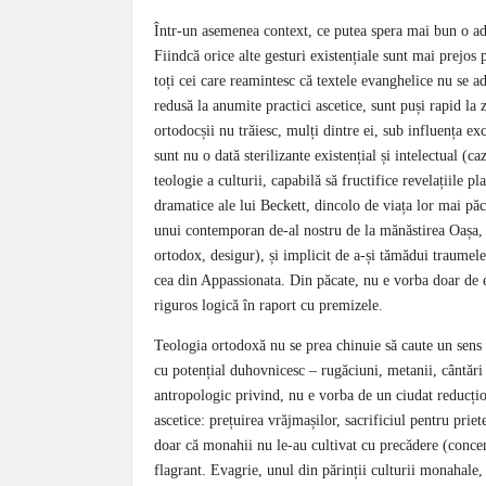
Într-un asemenea context, ce putea spera mai bun o ado
Fiindcă orice alte gesturi existențiale sunt mai prejos p
toți cei care reamintesc că textele evanghelice nu se
redusă la anumite practici ascetice, sunt puși rapid la
ortodocșii nu trăiesc, mulți dintre ei, sub influența ex
sunt nu o dată sterilizante existențial și intelectual (c
teologie a culturii, capabilă să fructifice revelațiile p
dramatice ale lui Beckett, dincolo de viața lor mai păc
unui contemporan de-al nostru de la mănăstirea Oașa, c
ortodox, desigur), și implicit de a-și tămădui traume
cea din Appassionata. Din păcate, nu e vorba doar de e
riguros logică în raport cu premizele.
Teologia ortodoxă nu se prea chinuie să caute un sens s
cu potențial duhovnicesc – rugăciuni, metanii, cântări 
antropologic privind, nu e vorba de un ciudat reducțio
ascetice: prețuirea vrăjmașilor, sacrificiul pentru priet
doar că monahii nu le-au cultivat cu precădere (concent
flagrant. Evagrie, unul din părinții culturii monahale