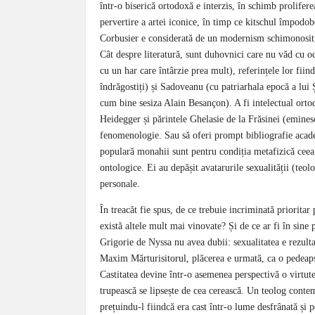
într-o biserică ortodoxă e interzis, în schimb prolife
pervertire a artei iconice, în timp ce kitschul împodo
Corbusier e considerată de un modernism schimonosit, 
Cât despre literatură, sunt duhovnici care nu văd cu och
cu un har care întârzie prea mult), referințele lor fiin
îndrăgostiți) și Sadoveanu (cu patriarhala epocă a lui
cum bine sesiza Alain Besanҫon). A fi intelectual ort
Heidegger și părintele Ghelasie de la Frăsinei (eminesc
fenomenologie. Sau să oferi prompt bibliografie academ
populară monahii sunt pentru condiția metafizică ceea 
ontologice. Ei au depășit avatarurile sexualității (teol
personale.
În treacăt fie spus, de ce trebuie incriminată prioritar
există altele mult mai vinovate? Și de ce ar fi în sine
Grigorie de Nyssa nu avea dubii: sexualitatea e rezult
Maxim Mărturisitorul, plăcerea e urmată, ca o pedeapsă
Castitatea devine într-o asemenea perspectivă o virtute
trupească se lipsește de cea cerească. Un teolog contem
prețuindu-l fiindcă era cast într-o lume desfrânată și p