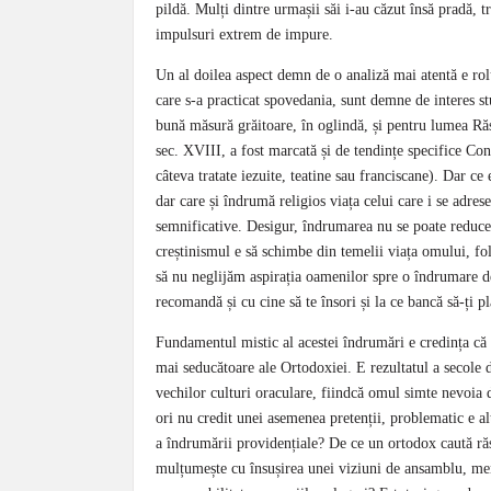
pildă. Mulți dintre urmașii săi i-au căzut însă pradă, 
impulsuri extrem de impure.
Un al doilea aspect demn de o analiză mai atentă e rolu
care s-a practicat spovedania, sunt demne de interes st
bună măsură grăitoare, în oglindă, și pentru lumea Răs
sec. XVIII, a fost marcată și de tendințe specifice Co
câteva tratate iezuite, teatine sau franciscane). Dar ce
dar care și îndrumă religios viața celui care i se adres
semnificative. Desigur, îndrumarea nu se poate reduce l
creștinismul e să schimbe din temelii viața omului, fol
să nu neglijăm aspirația oamenilor spre o îndrumare de
recomandă și cu cine să te însori și la ce bancă să-ți pla
Fundamentul mistic al acestei îndrumări e credința că
mai seducătoare ale Ortodoxiei. E rezultatul a secole d
vechilor culturi oraculare, fiindcă omul simte nevoia
ori nu credit unei asemenea pretenții, problematic e a
a îndrumării providențiale? De ce un ortodox caută răs
mulțumește cu însușirea unei viziuni de ansamblu, meni