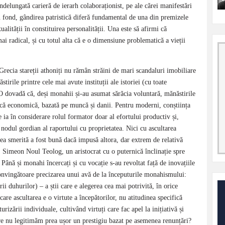
ndelungată carieră de ierarh colaboraționist, pe ale cărei manifestări
n fond, gândirea patristică diferă fundamental de una din premizele
lității în constituirea personalității. Una este să afirmi că
ai radical, și cu totul alta că e o dimensiune problematică a vieții
 Grecia stareții athoniți nu rămân străini de mari scandaluri imobiliare
tirile printre cele mai avute instituții ale istoriei (cu toate
? O dovadă că, deși monahii și-au asumat sărăcia voluntară, mănăstirile
ică economică, bazată pe muncă și danii. Pentru moderni, conștiința
e ia în considerare rolul formator doar al efortului productiv și,
e nodul gordian al raportului cu proprietatea. Nici cu ascultarea
rea smerită a fost bună dacă impusă altora, dar extrem de relativă
. Simeon Noul Teolog, un aristocrat cu o puternică înclinație spre
 Până și monahi încercați și cu vocație s-au revoltat față de inovațiile
convingătoare precizarea unui avă de la începuturile monahismului:
i duhurilor) – a știi care e alegerea cea mai potrivită, în orice
care ascultarea e o virtute a începătorilor, nu atitudinea specifică
izării individuale, cultivând virtuți care fac apel la inițiativă și
are nu legitimăm prea ușor un prestigiu bazat pe asemenea renunțări?