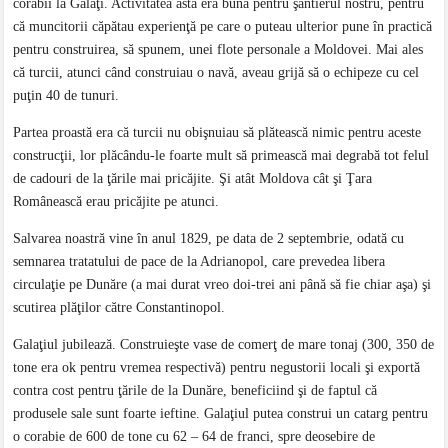
corăbii la Galaţi. Activitatea asta era bună pentru şantierul nostru, pentru
că muncitorii căpătau experienţă pe care o puteau ulterior pune în practică
pentru construirea, să spunem, unei flote personale a Moldovei. Mai ales
că turcii, atunci când construiau o navă, aveau grijă să o echipeze cu cel
puţin 40 de tunuri.
Partea proastă era că turcii nu obişnuiau să plătească nimic pentru aceste
construcţii, lor plăcându-le foarte mult să primească mai degrabă tot felul
de cadouri de la ţările mai pricăjite. Şi atât Moldova cât şi Ţara
Românească erau pricăjite pe atunci.
Salvarea noastră vine în anul 1829, pe data de 2 septembrie, odată cu
semnarea tratatului de pace de la Adrianopol, care prevedea libera
circulaţie pe Dunăre (a mai durat vreo doi-trei ani până să fie chiar aşa) şi
scutirea plăţilor către Constantinopol.
Galaţiul jubilează. Construieşte vase de comerţ de mare tonaj (300, 350 de
tone era ok pentru vremea respectivă) pentru negustorii locali şi exportă
contra cost pentru ţările de la Dunăre, beneficiind şi de faptul că
produsele sale sunt foarte ieftine. Galaţiul putea construi un catarg pentru
o corabie de 600 de tone cu 62 – 64 de franci, spre deosebire de