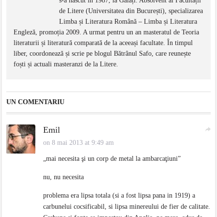
s-a născut în 1987, la Galați. Absolvent al Facultății
de Litere (Universitatea din București), specializarea
Limba și Literatura Română – Limba și Literatura
Engleză, promoția 2009. A urmat pentru un an masteratul de Teoria
literaturii și literatură comparată de la aceeași facultate. În timpul
liber, coordonează și scrie pe blogul Bătrânul Safo, care reunește
foști și actuali masteranzi de la Litere.
UN COMENTARIU
Emil
on 8 mai 2013 at 9:49 am
„mai necesita şi un corp de metal la ambarcaţiuni”
nu, nu necesita
problema era lipsa totala (si a fost lipsa pana in 1919) a
carbunelui cocsificabil, si lipsa minereului de fier de calitate.