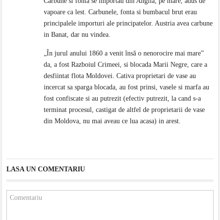
Carbune si fonta se importau din Anglia, pe mare, adus de
vapoare ca lest. Carbunele, fonta si bumbacul brut erau
principalele importuri ale principatelor. Austria avea carbune
in Banat, dar nu vindea.
„În jurul anului 1860 a venit însă o nenorocire mai mare”
da, a fost Razboiul Crimeei, si blocada Marii Negre, care a
desfiintat flota Moldovei. Cativa proprietari de vase au
incercat sa sparga blocada, au fost prinsi, vasele si marfa au
fost confiscate si au putrezit (efectiv putrezit, la cand s-a
terminat procesul, castigat de altfel de proprietarii de vase
din Moldova, nu mai aveau ce lua acasa) in arest.
LASA UN COMENTARIU