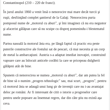
Constantinopol (210 – 220 de franci).
În jurul anului 1860 a venit însă o nenorocire mai mare decât turcii şi
ruşii, desfiinţând complet şantierul de la Galaţi. Nenorocirea purta
pomposul nume de „motorul cu aburi”, şi îmi imaginez că nu era negustor
şi afacerist gălăţean care să nu scuipe cu dispreţ pomenindu-i blestematul
nume.
Partea nasoală la motorul ăsta era, pe lângă faptul că practic era peste
puterile constructive ale fostului sat de pescari, că mai necesita şi un corp
de metal la ambarcaţiuni. Austria s-a adaptat imediat inovaţiei, construind
vapoare care au înlocuit anticele corăbii la care se pricepeau dulgherii
gălăţeni atât de bine.
Spunem că nenorocirea se numea „motorul cu aburi”, dar am putea la fel
de bine să o numim „progres tehnologic” sau, mai scurt, „progres”, pentru
că motorul ăsta se adaugă unui lung şir de invenţii care nu i-au avantajat
deloc pe români. Ar fi interesant de citit o istorie a progreselor care
pentru unele popoare au însemnat regres, dar din câte ştiu nu există aşa
ceva.