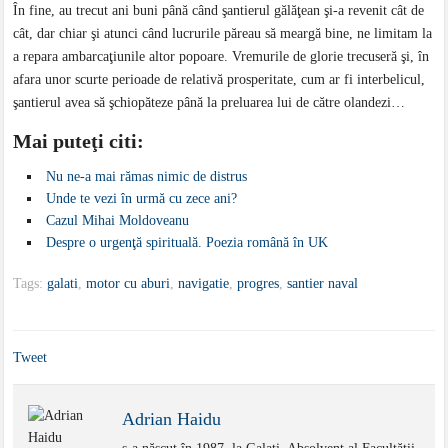
În fine, au trecut ani buni până când şantierul gălăţean şi-a revenit cât de
cât, dar chiar şi atunci când lucrurile păreau să meargă bine, ne limitam la
a repara ambarcaţiunile altor popoare. Vremurile de glorie trecuseră şi, în
afara unor scurte perioade de relativă prosperitate, cum ar fi interbelicul,
şantierul avea să şchiopăteze până la preluarea lui de către olandezi…
Mai puteţi citi:
Nu ne-a mai rămas nimic de distrus
Unde te vezi în urmă cu zece ani?
Cazul Mihai Moldoveanu
Despre o urgenţă spirituală. Poezia română în UK
Tags:
galati
,
motor cu aburi
,
navigatie
,
progres
,
santier naval
Tweet
Adrian Haidu