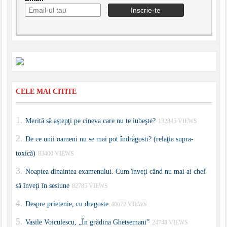
CELE MAI CITITE
Merită să aştepţi pe cineva care nu te iubeşte?
132845 VIEWS
De ce unii oameni nu se mai pot îndrăgosti? (relaţia supra-
toxică)
83400 VIEWS
Noaptea dinaintea examenului. Cum înveţi când nu mai ai chef
să înveţi în sesiune
82785 VIEWS
Despre prietenie, cu dragoste
40072 VIEWS
Vasile Voiculescu, „În grădina Ghetsemani”
24748 VIEWS