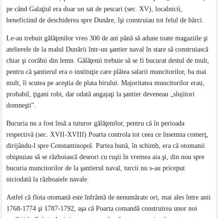
pe când Galaţiul era doar un sat de pescari (sec. XV), localnicii,
beneficiind de deschiderea spre Dunăre, îşi construiau tot felul de bărci.
Le-au trebuit gălăţenilor vreo 300 de ani până să adune toate magaziile şi
atelierele de la malul Dunării într-un şantier naval în stare să construiască
chiar şi corăbii din lemn. Gălăţenii trebuie să se fi bucurat destul de mult,
pentru că şantierul era o instituţie care plătea salarii muncitorilor, ba mai
mult, îi scutea pe aceştia de plata birului. Majoritatea muncitorilor erau,
probabil, ţigani robi, dar odată angajaţi la şantier deveneau „slujitori
domneşti”.
Bucuria nu a fost însă a tuturor gălăţenilor, pentru că în perioada
respectivă (sec. XVII-XVIII) Poarta controla tot ceea ce însemna comerţ,
dirijându-l spre Constantinopol. Partea bună, în schimb, era că otomanii
obişnuiau să se războiască deseori cu ruşii în vremea aia şi, din nou spre
bucuria muncitorilor de la şantierul naval, turcii nu s-au priceput
niciodată la războaiele navale.
Astfel că flota otomană este înfrântă de nenumărate ori, mai ales între anii
1768-1774 şi 1787-1792, aşa că Poarta comandă construirea unor noi