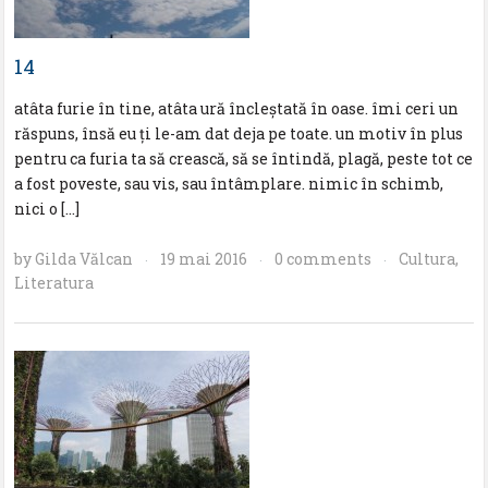
14
atâta furie în tine, atâta ură încleştată în oase. îmi ceri un
răspuns, însă eu ţi le-am dat deja pe toate. un motiv în plus
pentru ca furia ta să crească, să se întindă, plagă, peste tot ce
a fost poveste, sau vis, sau întâmplare. nimic în schimb,
nici o […]
by
Gilda Vălcan
19 mai 2016
0 comments
Cultura
,
·
·
·
Literatura