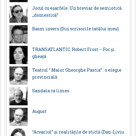
Jocul cu eșarfele. Un breviar de semiotică
,,domestică”
Basm invers (Din scrisorile tatălui meu)
TRANSATLANTIC. Robert Frost – Foc și
gheață
Teatrul “ Maior Gheorghe Pastia” : o elegie
provincială
Sandala ca limes
August
“Acvariul” și realitățile de sticlă (Dan-Liviu