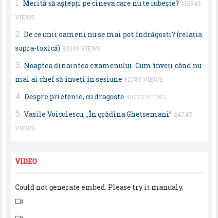
Merită să aştepţi pe cineva care nu te iubeşte?
132845
VIEWS
De ce unii oameni nu se mai pot îndrăgosti? (relaţia
supra-toxică)
83399 VIEWS
Noaptea dinaintea examenului. Cum înveţi când nu
mai ai chef să înveţi în sesiune
82785 VIEWS
Despre prietenie, cu dragoste
40072 VIEWS
Vasile Voiculescu, „În grădina Ghetsemani”
24747
VIEWS
VIDEO
Could not generate embed. Please try it manualy.