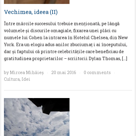
Vechimea, ideea (II)
Între mărcile succesului trebuie menţionată, pe lângă
volumele şi discurile omagiale, fixarea unei plăci cu
numele lui Cohen la intrarea în Hotelul Chelsea, din New
York. Era un elogiu adus anilor zbuciumaţ i ai începutului,
dar şi faptului că printre celebrităţile care beneficiau de
gratitudinea proprietarilor – scriitorii Dylan Thomas, […]
by
Mircea Mihăieş
20 mai 2016
0 comments
·
·
·
Cultura
,
Idei