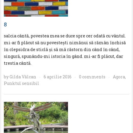
8
salcia cântă, povestea mea se duce spre cer odată cu vântul.
mi-ar fi plăcut să nu povesteşti nimănui să rămân închisă
în clepsidra de sticlă şi să mă răstorn din când în când,
singură, spunându-mi istoria în gând. mi-ar fi plăcut, dar
trestia cântă.
by
Gilda Vălcan
6 aprilie 2016
0 comments
Agora
,
·
·
·
Punktul sensibil