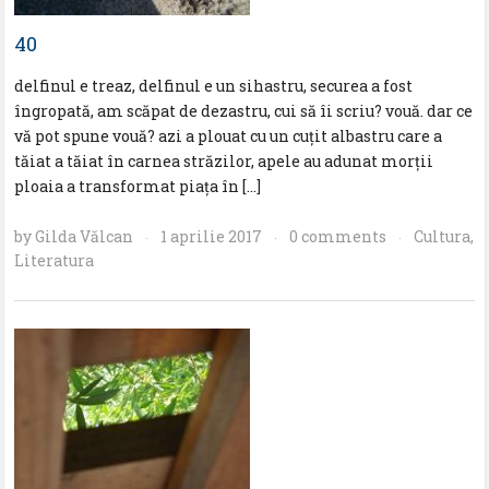
40
delfinul e treaz, delfinul e un sihastru, securea a fost
îngropată, am scăpat de dezastru, cui să îi scriu? vouă. dar ce
vă pot spune vouă? azi a plouat cu un cuţit albastru care a
tăiat a tăiat în carnea străzilor, apele au adunat morţii
ploaia a transformat piaţa în […]
by
Gilda Vălcan
1 aprilie 2017
0 comments
Cultura
,
·
·
·
Literatura