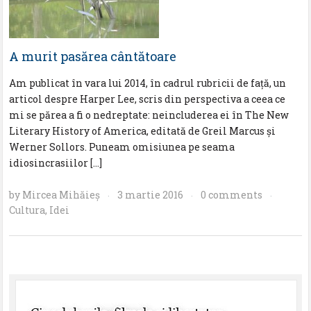
A murit pasărea cântătoare
Am publicat în vara lui 2014, în cadrul rubricii de faţă, un
articol despre Harper Lee, scris din perspectiva a ceea ce
mi se părea a fi o nedreptate: neincluderea ei în The New
Literary History of America, editată de Greil Marcus şi
Werner Sollors. Puneam omisiunea pe seama
idiosincrasiilor […]
by
Mircea Mihăieş
3 martie 2016
0 comments
·
·
·
Cultura
,
Idei