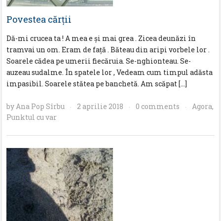
Povestea cărții
Dă-mi crucea ta ! A mea e și mai grea . Zicea deunăzi în
tramvai un om. Eram de față . Băteau din aripi vorbele lor .
Soarele cădea pe umerii fiecăruia. Se-nghionteau. Se-
auzeau sudalme. În spatele lor , Vedeam cum timpul adăsta
impasibil. Soarele stătea pe banchetă. Am scăpat […]
by
Ana Pop Sîrbu
2 aprilie 2018
0 comments
Agora
,
·
·
·
Punktul cu var