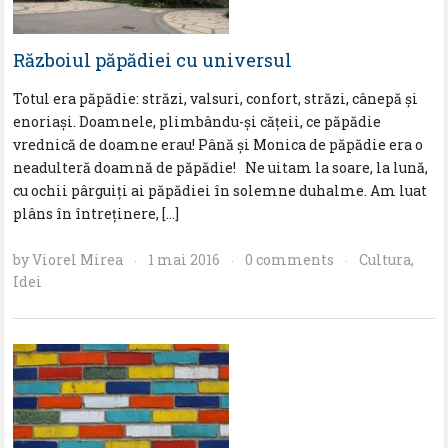
Războiul păpădiei cu universul
Totul era păpădie: străzi, valsuri, confort, străzi, cânepă şi
enoriaşi. Doamnele, plimbându-şi căţeii, ce păpădie
vrednică de doamne erau! Până şi Monica de păpădie era o
neadulteră doamnă de păpădie! Ne uitam la soare, la lună,
cu ochii pârguiţi ai păpădiei în solemne duhalme. Am luat
plâns în întreţinere, […]
by
Viorel Mirea
1 mai 2016
0 comments
Cultura
,
·
·
·
Idei