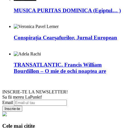
MUSICA PURITAS DOMINICA (Egiptul… )
Conspirația Cearșafurilor, Jurnal European
TRANSATLANTIC. Francis William
Bourdillon – O mie de ochi noaptea are
INSCRIE-TE LA NEWSLETTER!
Sa fii mereu LaPunkt!
Email
Cele mai citite