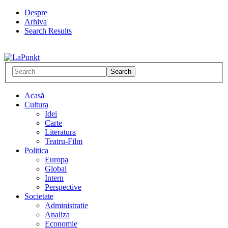
Despre
Arhiva
Search Results
Acasă
Cultura
Idei
Carte
Literatura
Teatru-Film
Politica
Europa
Global
Intern
Perspective
Societate
Administratie
Analiza
Economie