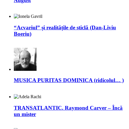
August
“Acvariul” și realitățile de sticlă (Dan-Liviu
Boeriu)
MUSICA PURITAS DOMINICA (ridicolul… )
TRANSATLANTIC. Raymond Carver – Încă
un mister