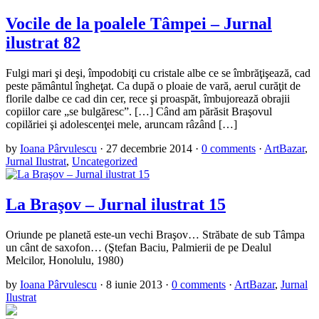
Vocile de la poalele Tâmpei – Jurnal
ilustrat 82
Fulgi mari şi deşi, împodobiţi cu cristale albe ce se îmbrăţişează, cad
peste pământul îngheţat. Ca după o ploaie de vară, aerul curăţit de
florile dalbe ce cad din cer, rece şi proaspăt, îmbujorează obrajii
copiilor care „se bulgăresc”. […] Când am părăsit Braşovul
copilăriei şi adolescenţei mele, aruncam râzând […]
by
Ioana Pârvulescu
·
27 decembrie 2014
·
0 comments
·
ArtBazar
,
Jurnal Ilustrat
,
Uncategorized
La Braşov – Jurnal ilustrat 15
Oriunde pe planetă este-un vechi Braşov… Străbate de sub Tâmpa
un cânt de saxofon… (Ştefan Baciu, Palmierii de pe Dealul
Melcilor, Honolulu, 1980)
by
Ioana Pârvulescu
·
8 iunie 2013
·
0 comments
·
ArtBazar
,
Jurnal
Ilustrat