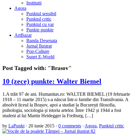
Institutii
Agora
Punktul sensibil
Punktul critic
Punktul cu var
Punkte punkte
ArtBazar
Banda Desenata
Jurnal Ilustrat
Pop-Culture
Sunet E-World
Post Tagged with:
"Brasov"
10 (zece) punkte: Walter Biemel
1.A trăit 97 de ani. Humanitas.ro: WALTER BIEMEL (19 februarie
1918 – 11 martie 2015) s-a născut într-o familie din Transilvania. A
absolvit liceul la Brașov, apoi a studiat la București filosofia,
psihologia, sociologia și istoria artelor. Între 1942 și 1944 a fost
student al lui Martin Heidegger la Freiburg, […]
by
LaPunkt
·
20 iunie 2015
·
0 comments
·
Agora
,
Punktul critic