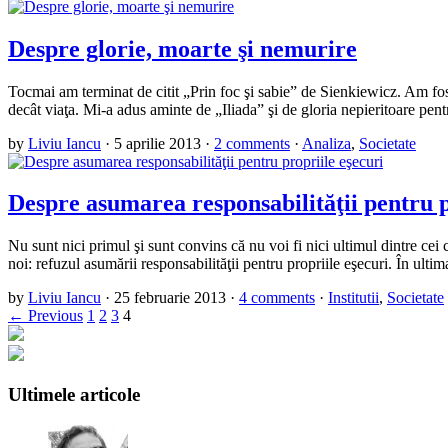
Despre glorie, moarte şi nemurire
Tocmai am terminat de citit „Prin foc şi sabie” de Sienkiewicz. Am fost
decât viaţa. Mi-a adus aminte de „Iliada” şi de gloria nepieritoare pen
by
Liviu Iancu
·
5 aprilie 2013
·
2 comments
·
Analiza
,
Societate
Despre asumarea responsabilităţii pentru p
Nu sunt nici primul şi sunt convins că nu voi fi nici ultimul dintre cei
noi: refuzul asumării responsabilităţii pentru propriile eşecuri. În ul
by
Liviu Iancu
·
25 februarie 2013
·
4 comments
·
Institutii
,
Societate
← Previous
1
2
3
4
Ultimele articole