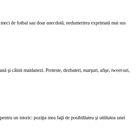
n meci de fotbal sau doar anecdotă, nedumerirea exprimată mai sus
şi câinii maidanezi. Proteste, dezbateri, marşuri, afişe, tweet-uri,
ru un istoric: poziţia mea faţă de posibilitatea şi utilitatea unei