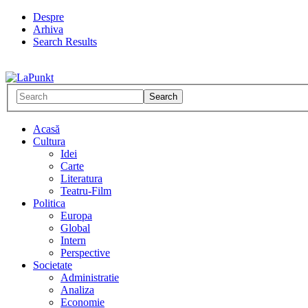
Despre
Arhiva
Search Results
Acasă
Cultura
Idei
Carte
Literatura
Teatru-Film
Politica
Europa
Global
Intern
Perspective
Societate
Administratie
Analiza
Economie