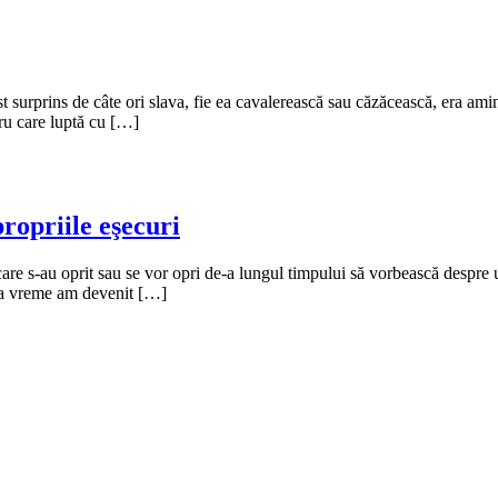
 surprins de câte ori slava, fie ea cavalerească sau căzăcească, era amin
tru care luptă cu […]
ropriile eşecuri
 care s-au oprit sau se vor opri de-a lungul timpului să vorbească despre
tima vreme am devenit […]