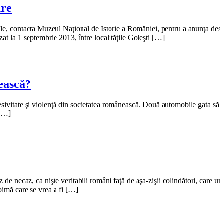
ure
ale, contacta Muzeul Naţional de Istorie a României, pentru a anunţa d
zat la 1 septembrie 2013, între localităţile Goleşti […]
e
ească?
resivitate şi violenţă din societatea românească. Două automobile gata să
 […]
 de necaz, ca nişte veritabili români faţă de aşa-zişii colindători, car
noimă care se vrea a fi […]