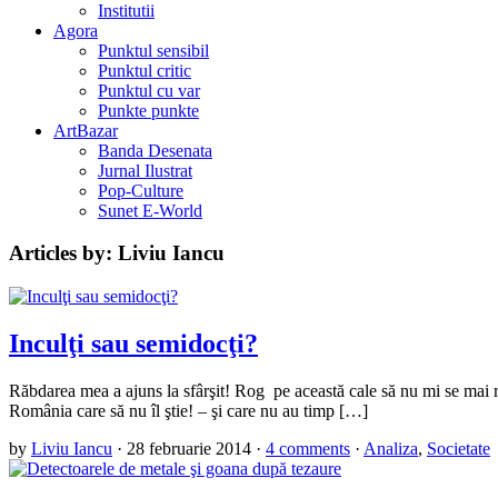
Institutii
Agora
Punktul sensibil
Punktul critic
Punktul cu var
Punkte punkte
ArtBazar
Banda Desenata
Jurnal Ilustrat
Pop-Culture
Sunet E-World
Articles by: Liviu Iancu
Inculţi sau semidocţi?
Răbdarea mea a ajuns la sfârşit! Rog pe această cale să nu mi se mai r
România care să nu îl ştie! – şi care nu au timp […]
by
Liviu Iancu
·
28 februarie 2014
·
4 comments
·
Analiza
,
Societate