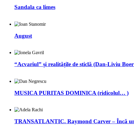
Sandala ca limes
August
“Acvariul” și realitățile de sticlă (Dan-Liviu Boer
MUSICA PURITAS DOMINICA (ridicolul… )
TRANSATLANTIC. Raymond Carver – Încă un 