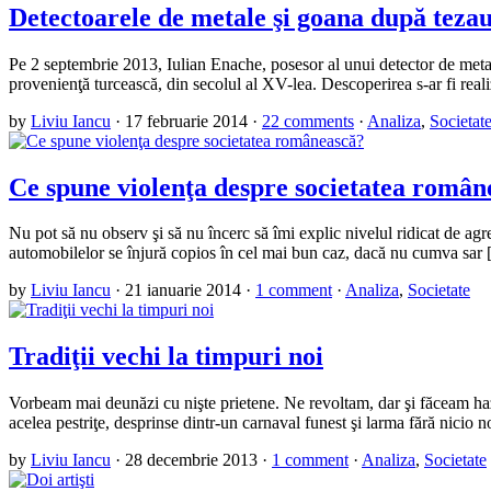
Detectoarele de metale şi goana după teza
Pe 2 septembrie 2013, Iulian Enache, posesor al unui detector de met
provenienţă turcească, din secolul al XV-lea. Descoperirea s-ar fi reali
by
Liviu Iancu
·
17 februarie 2014
·
22 comments
·
Analiza
,
Societat
Ce spune violenţa despre societatea român
Nu pot să nu observ şi să nu încerc să îmi explic nivelul ridicat de ag
automobilelor se înjură copios în cel mai bun caz, dacă nu cumva sar
by
Liviu Iancu
·
21 ianuarie 2014
·
1 comment
·
Analiza
,
Societate
Tradiţii vechi la timpuri noi
Vorbeam mai deunăzi cu nişte prietene. Ne revoltam, dar şi făceam haz
acelea pestriţe, desprinse dintr-un carnaval funest şi larma fără nicio 
by
Liviu Iancu
·
28 decembrie 2013
·
1 comment
·
Analiza
,
Societate