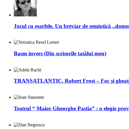
Jocul cu eșarfele. Un breviar de semiotică ,,dome
Basm invers (Din scrisorile tatălui meu)
TRANSATLANTIC. Robert Frost – Foc și gheaț
Teatrul “ Maior Gheorghe Pastia” : o elegie prov