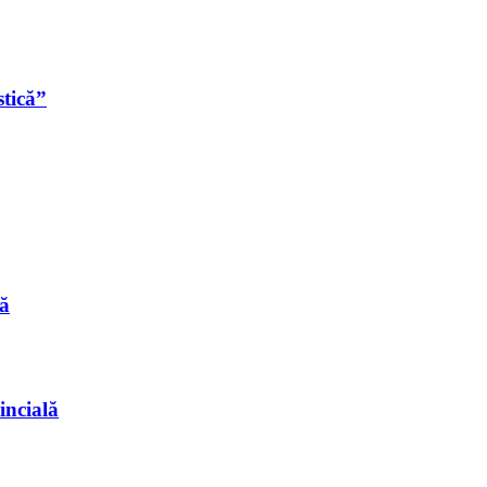
stică”
ă
incială