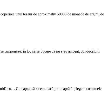
escoperirea unui tezaur de aproximativ 50000 de monede de argint, de
 se tamponeze: în loc să se bucure că nu s-au acroşat, conducătorii
e umblă cu… Cu capra, să zicem, dacă prin capră înţelegem costumele