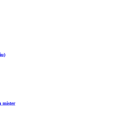
iu)
mister