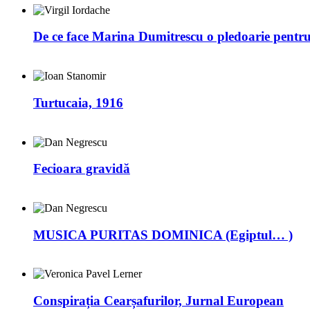
De ce face Marina Dumitrescu o pledoarie pentr
Turtucaia, 1916
Fecioara gravidă
MUSICA PURITAS DOMINICA (Egiptul… )
Conspirația Cearșafurilor, Jurnal European