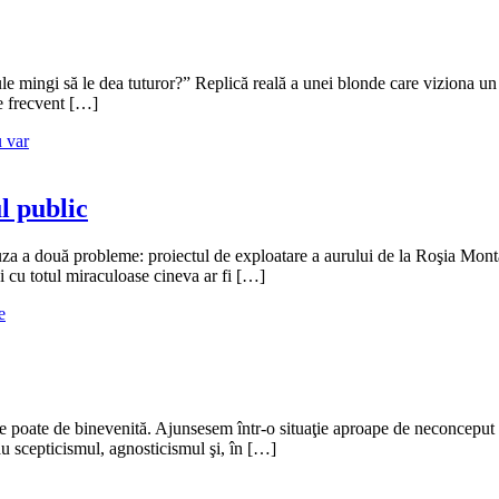
le mingi să le dea tuturor?” Replică reală a unei blonde care viziona u
de frecvent […]
 var
l public
a două probleme: proiectul de exploatare a aurului de la Roşia Montană 
 cu totul miraculoase cineva ar fi […]
e
poate de binevenită. Ajunsesem într-o situaţie aproape de neconceput pent
rau scepticismul, agnosticismul şi, în […]