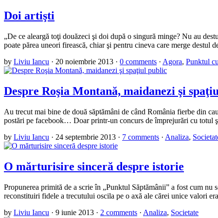
Doi artişti
„De ce aleargă toţi douăzeci şi doi după o singură minge? Nu au destu
poate părea uneori firească, chiar şi pentru cineva care merge destul 
by
Liviu Iancu
·
20 noiembrie 2013
·
0 comments
·
Agora
,
Punktul cu
Despre Roşia Montană, maidanezi şi spaţiu
Au trecut mai bine de două săptămâni de când România fierbe din cauza 
postări pe facebook… Doar printr-un concurs de împrejurări cu totul şi
by
Liviu Iancu
·
24 septembrie 2013
·
7 comments
·
Analiza
,
Societat
O mărturisire sinceră despre istorie
Propunerea primită de a scrie în „Punktul Săptămânii” a fost cum nu se 
reconstituiri fidele a trecutului oscila pe o axă ale cărei unice valori e
by
Liviu Iancu
·
9 iunie 2013
·
2 comments
·
Analiza
,
Societate