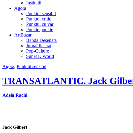
Institutii
Agora
Punktul sensibil
Punktul critic
Punktul cu var
Punkte punkte
ArtBazar
Banda Desenata
Jurnal Ilustrat
Pop-Culture
Sunet E-World
Agora
,
Punktul sensibil
TRANSATLANTIC. Jack Gilbert
Adela Rachi
Jack Gilbert