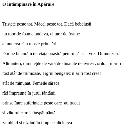
O Întâmpinare în Apărare
Tristețe peste tot. Măcel peste tot. Dacă bebelușii
nu mor de foame undeva, ei mor de foame
altundeva. Cu muște prin nări.
Dar ne bucurăm de viața noastră pentru că asta vrea Dumnezeu.
Altminteri, diminețile de vară de dinainte de ivirea zorilor, n-ar fi
fost atât de frumoase. Tigrul bengalez n-ar fi fost creat
atât de minunat. Femeile sărace
râd împreună în jurul fântânii,
prinse între suferințele peste care au trecut
și viitorul care le înspăimântă,
zâmbind și râzând în timp ce altcineva