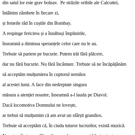
din satul lor este grav bolnav. Pe străzile oribile ale Calcuttei,
întâlnim zâmbete în fiecare zi,
și femeile râd în cuștile din Bombay.
A respinge fericirea și a înnăbuși împlinirile,
înseamnă a diminua speranțele celor care nu le au.
Trebuie să pariem pe bucurie. Putem trăi fără plăcere,
dar nu fără bucurie. Nu fără încântare. Trebuie să ne încăpățânăm
să acceptăm mulțumirea în cuptorul nemilos
al acestei lumi. A face din nedreptate singura
măsura a atenției noastre, înseamnă a-l lauda pe Diavol.
Dacă locomotiva Domnului ne lovește,
ar trebui să mulțumim că am avut un sfârșit grandios.
Trebuie să acceptăm că, în ciuda tuturor lucrurilor, există muzică.