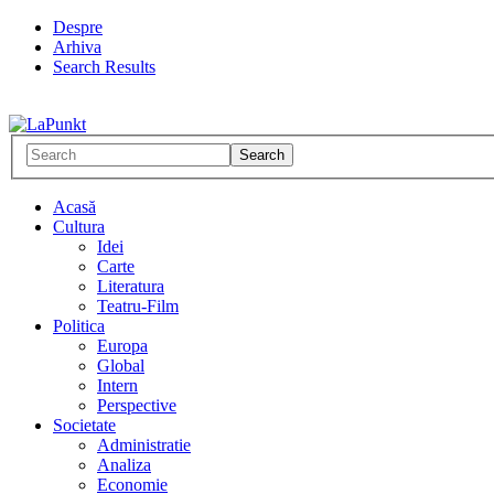
Despre
Arhiva
Search Results
Acasă
Cultura
Idei
Carte
Literatura
Teatru-Film
Politica
Europa
Global
Intern
Perspective
Societate
Administratie
Analiza
Economie