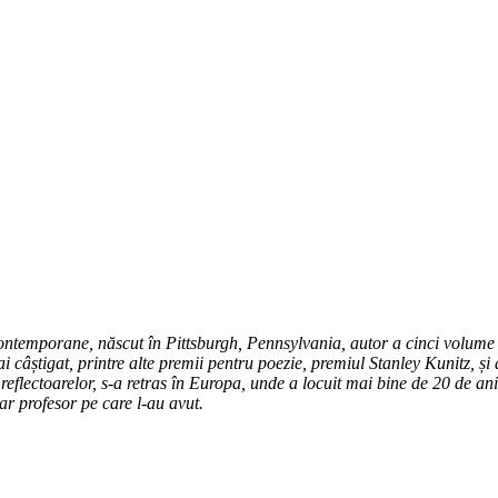
temporane, născut în Pittsburgh, Pennsylvania, autor a cinci volume de 
âștigat, printre alte premii pentru poezie, premiul Stanley Kunitz, și a
 reflectoarelor, s-a retras în Europa, unde a locuit mai bine de 20 de an
ar profesor pe care l-au avut.