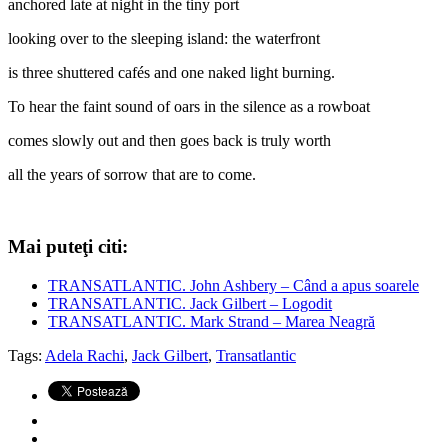
anchored late at night in the tiny port
looking over to the sleeping island: the waterfront
is three shuttered cafés and one naked light burning.
To hear the faint sound of oars in the silence as a rowboat
comes slowly out and then goes back is truly worth
all the years of sorrow that are to come.
Mai puteţi citi:
TRANSATLANTIC. John Ashbery – Când a apus soarele
TRANSATLANTIC. Jack Gilbert – Logodit
TRANSATLANTIC. Mark Strand – Marea Neagră
Tags:
Adela Rachi
,
Jack Gilbert
,
Transatlantic