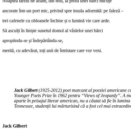
Noaptea târziu ne aflăm, din nou, la prora unei bărci micuțe
ancorate într-un port mic, privind spre insula adormită: pe faleză –
trei cafenele cu obloanele închise și o lumină vie care arde.
Să asculți în liniște sunetul domol al vâslelor unei bărci
apropiindu-se și îndepărtându-se,
merită, cu adevărat, toți anii de întristare care vor veni.
Jack Gilbert
(1925-2012) poet marcant al poeziei americane con
Younger Poets Prize în 1962 pentru “Views of Jeopardy”. A mai c
aparte în peisajul literar american, nu a căutat să fie în lumina
Tennessee, studenții lui mărturisind că a fost cel mai extraordin
Jack Gilbert