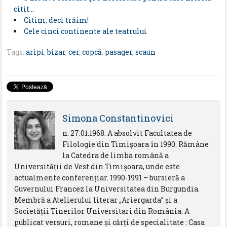
citit…
Citim, deci trăim!
Cele cinci continente ale teatrului
Tags:
aripi
,
bizar
,
cer
,
copcă
,
pasager
,
scaun
Simona Constantinovici
n. 27.01.1968. A absolvit Facultatea de
Filologie din Timişoara în 1990. Rămâne
la Catedra de limba română a
Universităţii de Vest din Timişoara, unde este
actualmente conferenţiar. 1990-1991 – bursieră a
Guvernului Francez la Universitatea din Burgundia.
Membră a Atelierului literar „Ariergarda” şi a
Societăţii Tinerilor Universitari din România. A
publicat versuri, romane şi cărţi de specialitate : Casa