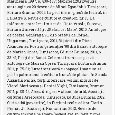
Marineasa, 1997, p. 430-437; Manifest.20.rEvoluţie
(antologie, cu 20 desene de Mihai Zgondoiu), Timişoara,
Editura Brumar, 2009; La peur (mini-piesă de teatru), în
La lettre R. Revue de culture et création, nr. 10: La
tolérance entre les limites de l'intolérable, Suceava,
Editura Universităţii „Ştefan cel Mare”, 2010; Antologie
de poezie. Generaţia 90, cu o prefaţă de Cornel
Ungureanu, Timişoara, 2011; Bijuterii din Piața
Abundenței. Poeți ai generației '90 din Banat, antologie
de Marian Oprea, Timișoara, Editura Brumar, 2011, p.
33-41; Poeți din Banat. Cele mai frumoase poezii,
antologie de Marian Oprea, Timișoara, Editura Brumar,
2011, p. 75-81; Curte interioară cu papagali sau cum să
pui în palma unui trecător o frunză de platan, în Strada
Augustin Pacha. Curți interioare, volum îngrijit de
Viorel Marineasa și Daniel Vighi, Timișoara, Brumar,
2011, p. 35-42; Aleea din parc – album de artă, Asociația
culturală Ariergarda, Timișoara, Editura Brumar, 2012;
Cutia albă (povestire), în Ficțiuni reale, editor Florin
Piersic Jr., București, Humanitas, 2013; Reviste de
cultură înșirate pe sfoară (povestire), în Cărți, filme,