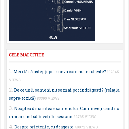
CELE MAI CITITE
Merită să aştepţi pe cineva care nu te iubeşte?
132845
VIEWS
De ce unii oameni nu se mai pot îndrăgosti? (relaţia
supra-toxică)
83395 VIEWS
Noaptea dinaintea examenului. Cum înveţi când nu
mai ai chef să înveţi în sesiune
82785 VIEWS
Despre prietenie, cu dragoste
40072 VIEWS