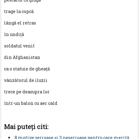
trage la copcă
lângă el retras
în undiță
soldatul venit
din Afghanistan
ca o statuie de gheață
vânzătorul de iluzii
trece pe deasupra lor
într-un balon cu aer cald
Mai puteţi citi:
8 motive serioase și 3 neserioase pentru care merită