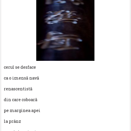
cerul se desface
ca o imensă navă
renascentistă
din care coboară
pe marginea apei
la prânz