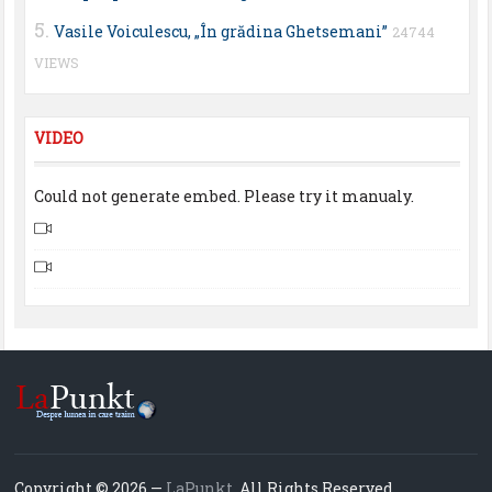
Vasile Voiculescu, „În grădina Ghetsemani”
24744
VIEWS
VIDEO
Could not generate embed. Please try it manualy.
Copyright © 2026 —
LaPunkt
. All Rights Reserved