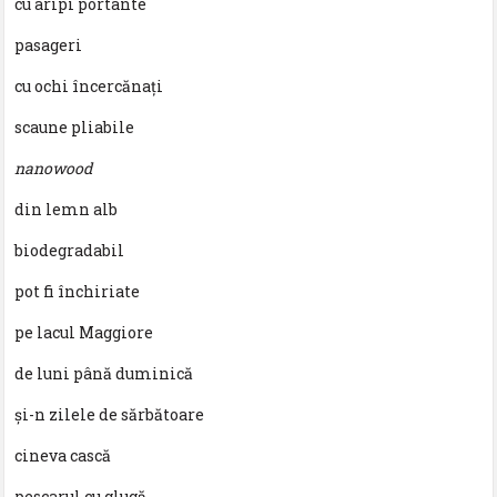
cu aripi portante
pasageri
cu ochi încercănați
scaune pliabile
nanowood
din lemn alb
biodegradabil
pot fi închiriate
pe lacul Maggiore
de luni până duminică
și-n zilele de sărbătoare
cineva cască
pescarul cu glugă