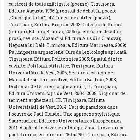
cu tăceri de toate mărimile (poeme), Timişoara,
Editura Augusta, 1996 (premiul de debut în poezie
„Gheorghe Pituţ”); 47. îngeri de catifea (poezii),
Timişoara, Editura Brumar, 2008; Colecţia de fluturi
(roman), Editura Brumar, 2005 (premiul de debut în
proză, revista „Mozaic” şi Editura Aius din Craiova);
Nepoata lui Dali, Timişoara, Editura Marineasa, 2009;
Palimpseste argheziene. Curs de lexicologie aplicată,
Timişoara, Editura Politehnica 2005; Spaţiul dintre
cuvinte. Polifonii stilistice, Timişoara, Editura
Universităţii de Vest, 2006; Sertarele cu ficţiune.
Manual de scriere creativă, Editura Bastion, 2008;
Dicţionar de termeni arghezieni, I, II, Timişoara,
Editura Universităţii de Vest, 2004, 2008; Dicționar de
termeni arghezieni, III, Timișoara, Editura
Universității de Vest, 2014; L'art du paradoxe dans
l'oeuvre de Paul Claudel. Une approche stylistique,
Saarbrucken, Editions Universitaires Européennes,
2011. A apărut în diverse antologii: Zona. Prozatori şi
poeţi timişoreni din anii ’80 şi ’90, Timişoara, Editura