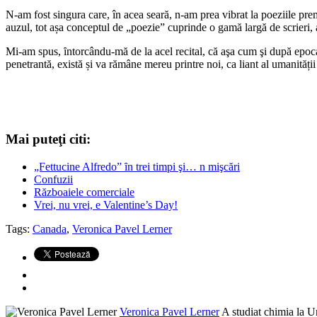
N-am fost singura care, în acea seară, n-am prea vibrat la poeziile p
auzul, tot așa conceptul de „poezie” cuprinde o gamă largă de scrieri, a
Mi-am spus, ȋntorcându-mă de la acel recital, că aşa cum şi după epoca „
penetrantă, există și va rămâne mereu printre noi, ca liant al umanității
Mai puteţi citi:
„Fettucine Alfredo” ȋn trei timpi şi… n mişcări
Confuzii
Războaiele comerciale
Vrei, nu vrei, e Valentine’s Day!
Tags:
Canada
,
Veronica Pavel Lerner
Veronica Pavel Lerner
A studiat chimia la Un