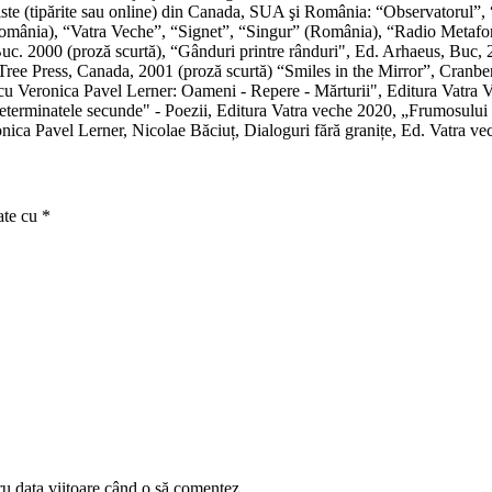
 reviste (tipărite sau online) din Canada, SUA şi România: “Observator
omânia), “Vatra Veche”, “Signet”, “Singur” (România), “Radio Metafora
. 2000 (proză scurtă), “Gânduri printre rânduri", Ed. Arhaeus, Buc, 20
Tree Press, Canada, 2001 (proză scurtă) “Smiles in the Mirror”, Cranb
 cu Veronica Pavel Lerner: Oameni - Repere - Mărturii", Editura Vatra
eterminatele secunde" - Poezii, Editura Vatra veche 2020, „Frumosului d
nica Pavel Lerner, Nicolae Băciuț, Dialoguri fără granițe, Ed. Vatra ve
ate cu
*
ru data viitoare când o să comentez.