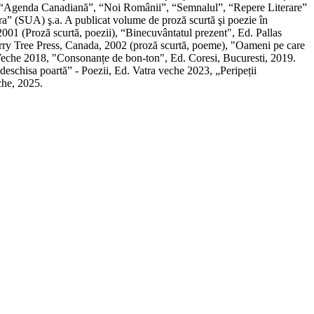
ul”, “Agenda Canadiană”, “Noi Românii”, “Semnalul”, “Repere Literare”
” (SUA) ş.a. A publicat volume de proză scurtă şi poezie în
01 (Proză scurtă, poezii), “Binecuvântatul prezent", Ed. Pallas
erry Tree Press, Canada, 2002 (proză scurtă, poeme), "Oameni pe care
 Veche 2018, "Consonanțe de bon-ton", Ed. Coresi, Bucuresti, 2019.
eschisa poartă” - Poezii, Ed. Vatra veche 2023, „Peripeții
che, 2025.