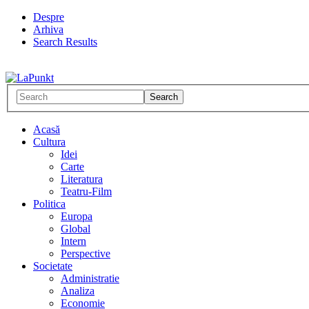
Despre
Arhiva
Search Results
Acasă
Cultura
Idei
Carte
Literatura
Teatru-Film
Politica
Europa
Global
Intern
Perspective
Societate
Administratie
Analiza
Economie