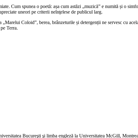
remiate. Cum spunea o poetă: așa cum astăzi „muzică” e numită și o sim
preciate uneori pe criterii neȋnţelese de publicul larg.
Marelui Coloid”, berea, brânzeturile și detergenții ne servesc cu același
 pe Terra.
iversitatea Bucureşti şi limba engleză la Universitatea McGill, Montreal