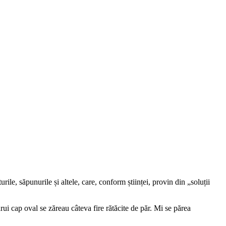
le, săpunurile și altele, care, conform științei, provin din „soluții
rui cap oval se zăreau câteva fire rătăcite de păr. Mi se părea