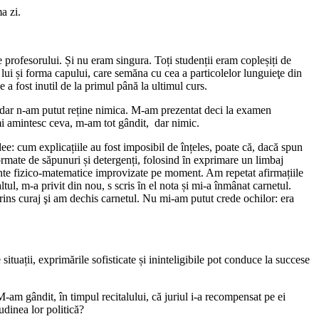
a zi.
profesorului. Și nu eram singura. Toți studenții eram copleșiți de
 lui și forma capului, care semăna cu cea a particolelor lunguieţe din
e a fost inutil de la primul până la ultimul curs.
it, dar n-am putut reține nimica. M-am prezentat deci la examen
-mi amintesc ceva, m-am tot gândit, dar nimic.
e: cum explicațiile au fost imposibil de înțeles, poate că, dacă spun
ormate de săpunuri și detergenți, folosind ȋn exprimare un limbaj
emente fizico-matematice improvizate pe moment. Am repetat afirmațiile
altul, m-a privit din nou, s scris ȋn el nota și mi-a înmânat carnetul.
rins curaj şi am dechis carnetul. Nu mi-am putut crede ochilor: era
uații, exprimările sofisticate și ininteligibile pot conduce la succese
-am gândit, în timpul recitalului, că juriul i-a recompensat pe ei
udinea lor politică?