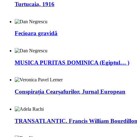
Turtucaia, 1916
Fecioara gravidă
MUSICA PURITAS DOMINICA (Egiptul… )
Conspirația Cearșafurilor, Jurnal European
TRANSATLANTIC. Francis William Bourdillon –