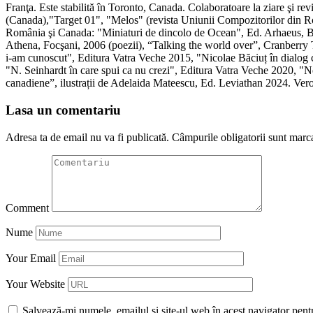
Franţa. Este stabilită în Toronto, Canada. Colaboratoare la ziare şi
(Canada),"Target 01", "Melos" (revista Uniunii Compozitorilor din R
România şi Canada: "Miniaturi de dincolo de Ocean", Ed. Arhaeus, Buc
Athena, Focşani, 2006 (poezii), “Talking the world over”, Cranberry 
i-am cunoscut", Editura Vatra Veche 2015, "Nicolae Băciuț în dialog
"N. Seinhardt în care spui ca nu crezi", Editura Vatra Veche 2020, "N
canadiene”, ilustrații de Adelaida Mateescu, Ed. Leviathan 2024. Vero
Lasa un comentariu
Adresa ta de email nu va fi publicată.
Câmpurile obligatorii sunt marc
Comment
Nume
Your Email
Your Website
Salvează-mi numele, emailul și site-ul web în acest navigator pent