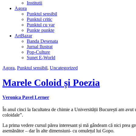
Institutii
Agora
Punktul sensibil
Punktul critic
Punktul cu var
Punkte punkte
ArtBazar
Banda Desenata
Jurnal Ilustrat
Pop-Culture
Sunet E-World
Agora
,
Punktul sensibil
,
Uncategorized
Marele Coloid și Poezia
Veronica Pavel Lerner
În anul cinci la facultatea de chimie a Universității București am avut 
coloidale”.
La prima vedere cursul părea interesant și mă gândeam că nici prea greu 
asemănător – dar în alte dimensiuni- cu omulețul lui Gopo.