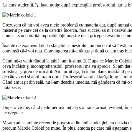
La curs studenții, ȋşi luau notițe după explicațiile profesorului, iar la 
Crezusem că nu voi avea nicio problemă cu materia dar, după numai câte
misterul pe care cel de la catedră încerca, fără succes, să ni-l dezvălu
emulsii, sau datorită imposibilității noastre de a pricepe ceva din ce ne 
Înainte de examenul de la sfârșitul semestrului, am încercat să învăț cu
convinsă că-l voi rata. Convingerea mi-a rămas și după ce am tras bile
Când mi-a venit rândul la tablă, am fost mută. Dupa ce Marele Coloid s-
ceva încâlcit și incomprehensibil, profesorul mă va aprecia. Și am dat 
sofisticat și greu de urmărit. Am turuit așa, la întâmplare, insistând 
de câteva ori și apoi m-am oprit. Profesorul s-a uitat iarăşi lung la mine 
Când am ieșit din sală, nu l-am deschis imediat, mă gândeam că mi-o fi
nota zece.
După o vreme, când nedumerirea inițială s-a transformat, evident, în bu
neașteptate.
Mi-am adus aminte recent de povestea din anii studenţiei, cu ocazia unui
precum Marele Coloid pe mine. În plus, emoția pe care mă așteptam s-o tr