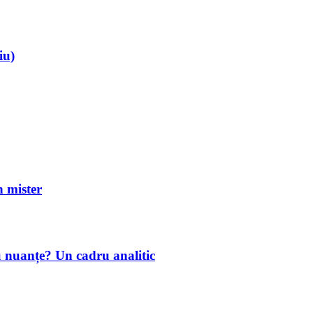
iu)
mister
u nuanțe? Un cadru analitic