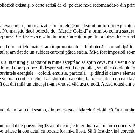
bibliotecă exista și o carte scrisă de el, pe care ne-a recomandat-o din prim
va cursuri, am realizat că nu înțelegeam absolut nimic din explicațiile 
ie. Nu mai știu dacă porecla de „Marele Coloid” a primit-o pentru statura
spunea. Cert este că efortul tuturor studenților pentru a-i descifra vorbel
rsul din notițele luate și am ȋmprumutat de la bibliotecă și cursul tipăr
tul și am dat de un subiect care-mi părea străin. Mi-a fost imposibil să
a uitat lung şi răbdător la mine așteptând să spun ceva, mi-a venit o ide
drumul unor propoziții despre subiectul de pe bilet, soluțiile coloidale f
pe cuvintele esențiale – coloid, emulsie, particulă – și dând și câteva el
și mi-a cerut carnetul. L-a studiat cu atenţie, l-a răsfoit de la un cap la 
 dat din milă un cinci și n-am vrut să văd așa o notă. Acasă totuși am p
curie, mi-am dat seama, din povestea cu Marele Coloid, că, în anumite sit
 recital de poezie engleză dat de niște tineri luareaţi ai unui concurs. M
ăiesc la contactul cu poezia lor mi-a lipsit. Să fi fost de vină corectit