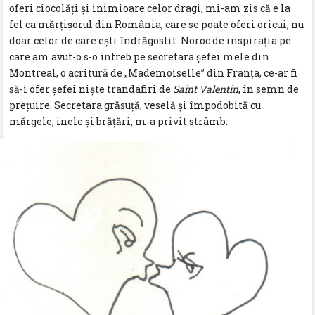
oferi ciocolăți și inimioare celor dragi, mi-am zis că e la
fel ca mărțișorul din România, care se poate oferi oricui, nu
doar celor de care ești îndrăgostit. Noroc de inspirația pe
care am avut-o s-o întreb pe secretara șefei mele din
Montreal, o acritură de „Mademoiselle” din Franța, ce-ar fi
să-i ofer șefei niște trandafiri de
Saint Valentin
, în semn de
prețuire. Secretara grăsuță, veselă și împodobită cu
mărgele, inele și brățări, m-a privit strâmb: