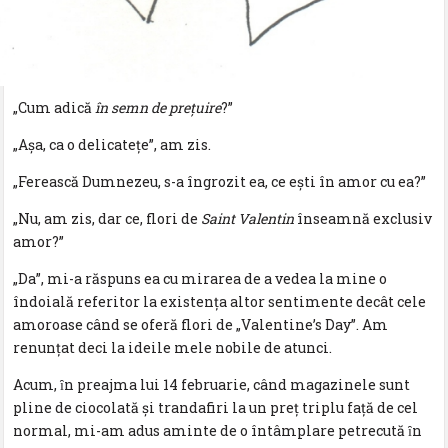
„Cum adică
în semn de prețuire
?”
„Așa, ca o delicatețe”, am zis.
„Ferească Dumnezeu, s-a îngrozit ea, ce ești în amor cu ea?”
„Nu, am zis, dar ce, flori de
Saint Valentin
înseamnă exclusiv
amor?”
„Da”, mi-a răspuns ea cu mirarea de a vedea la mine o
îndoială referitor la existența altor sentimente decât cele
amoroase când se oferă flori de „Valentine’s Day”. Am
renunțat deci la ideile mele nobile de atunci.
Acum, ȋn preajma lui 14 februarie, când magazinele sunt
pline de ciocolată și trandafiri la un preț triplu față de cel
normal, mi-am adus aminte de o întâmplare petrecută ȋn