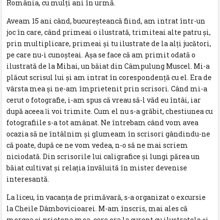
România, cu mulți ani în urmă.
Aveam 15 ani când, bucureşteancă fiind, am intrat într-un
joc în care, când primeai o ilustrată, trimiteai alte patru și,
prin multiplicare, primeai și tu ilustrate de la alți jucători,
pe care nu-i cunoșteai. Așa se face că am primit odată o
ilustrată de la Mihai, un băiat din Câmpulung Muscel. Mi-a
plăcut scrisul lui și am intrat în corespondență cu el. Era de
vârsta mea și ne-am împrietenit prin scrisori. Când mi-a
cerut o fotografie, i-am spus că vreau să-l văd eu întâi, iar
după aceea ȋi voi trimite. Cum el nu s-a grăbit, chestiunea cu
fotografiile s-a tot amânat. Ne întrebam când vom avea
ocazia să ne întâlnim şi glumeam în scrisori gândindu-ne
că poate, după ce ne vom vedea, n-o să ne mai scriem
niciodată. Din scrisorile lui caligrafice și lungi părea un
băiat cultivat și relația învăluită în mister devenise
interesantă.
La liceu, în vacanța de primăvară, s-a organizat o excursie
la Cheile Dâmbovicioarei. M-am înscris, mai ales că
mergea și prietena mea, care era la curent cu ilustratele și