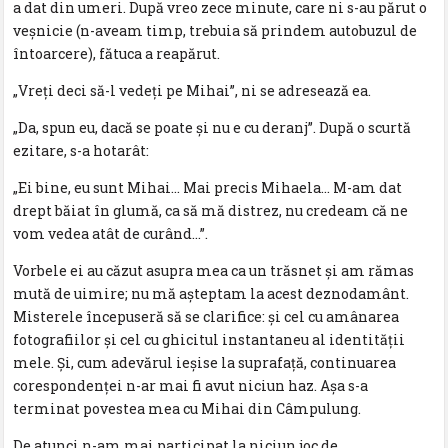
a dat din umeri. După vreo zece minute, care ni s-au părut o
veșnicie (n-aveam timp, trebuia să prindem autobuzul de
întoarcere), fătuca a reapărut.
„Vreți deci să-l vedeți pe Mihai”, ni se adresează ea.
„Da, spun eu, dacă se poate și nu e cu deranj”. După o scurtă
ezitare, s-a hotarât:
„Ei bine, eu sunt Mihai… Mai precis Mihaela… M-am dat
drept băiat în glumă, ca să mă distrez, nu credeam că ne
vom vedea atât de curând…”.
Vorbele ei au căzut asupra mea ca un trăsnet și am rămas
mută de uimire; nu mă așteptam la acest deznodamânt.
Misterele începuseră să se clarifice: și cel cu amânarea
fotografiilor și cel cu ghicitul instantaneu al identității
mele. Și, cum adevărul ieșise la suprafață, continuarea
corespondenței n-ar mai fi avut niciun haz. Așa s-a
terminat povestea mea cu Mihai din Câmpulung.
De atunci n-am mai participat la niciun joc de