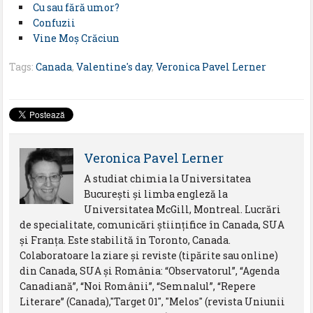
Cu sau fără umor?
Confuzii
Vine Moș Crăciun
Tags:
Canada
,
Valentine's day
,
Veronica Pavel Lerner
Veronica Pavel Lerner
A studiat chimia la Universitatea
Bucureşti şi limba engleză la
Universitatea McGill, Montreal. Lucrări
de specialitate, comunicări ştiinţifice în Canada, SUA
şi Franţa. Este stabilită în Toronto, Canada.
Colaboratoare la ziare şi reviste (tipărite sau online)
din Canada, SUA şi România: “Observatorul”, “Agenda
Canadiană”, “Noi Românii”, “Semnalul”, “Repere
Literare” (Canada),"Target 01", "Melos" (revista Uniunii