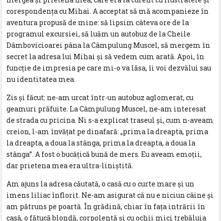
corespondența cu Mihai. A acceptat să mă acompanieze în
aventura propusă de mine: să lipsim câteva ore de la
programul excursiei, să luăm un autobuz de la Cheile
Dâmbovicioarei pâna la Câmpulung Muscel, să mergem în
secret la adresa lui Mihai și să vedem cum arată. Apoi, în
funcție de impresia pe care mi-o va lăsa, îi voi dezvălui sau
nu identitatea mea.
Zis și făcut: ne-am urcat într-un autobuz aglomerat, cu
geamuri prăfuite. La Câmpulung Muscel, ne-am interesat
de strada cu pricina. Ni s-a explicat traseul și, cum n-aveam
creion, l-am învăţat pe dinafară: „prima la dreapta, prima
la dreapta, a doua la stânga, prima la dreapta, a doua la
stânga”. A fost o bucățică bună de mers. Eu aveam emoții,
dar prietena mea era ultra-liniștită.
Am ajuns la adresa căutată, o casă cu o curte mare și un
imens liliac înflorit. Ne-am asigurat că nu e niciun câine și
am pătruns pe poartă. În grădină, chiar în fața intrării în
casă, o fătucă blondă, corpolentă și cu ochii mici trebăluia