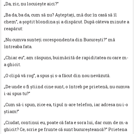
„Da, zic, nu locuiește aici?”
„Ba da, ba da, cum să nu? Așteptați, mă duc în casă să îl
chem”, a șoptit blondina și a dispărut. După câteva minute a
reapărut:
„Nu cumva sunteți corespondenta din București?” mă
întreaba fata.
„Chiar eu”, am răspuns, buimăcită de rapiditatea cu care m-
a ghicit.
„O clipă vă rog”, a spus și s-a făcut din nou nevăzută.
„De unde o fi știind cine sunt, o întreb pe prietenă, nu cumva
i-ai spus tu?”
„Cum să-i spun, zice ea, tipul n-are telefon, iar adresa nu i-o
știam!”
„Ciudat, continui eu, poate că fata e sora lui, dar cum de m-a
ghicit? Ce, scrie pe frunte că sunt bucureșteancă?” Prietena