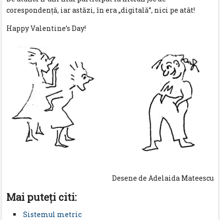
corespondență, iar astăzi, în era „digitală”, nici pe atât!
Happy Valentine’s Day!
Desene de Adelaida Mateescu
Mai puteţi citi:
Sistemul metric