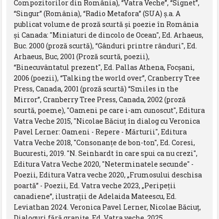
Compozitorilor din România), “Vatra Veche”, “Signet”,
“Singur” (România), “Radio Metafora” (SUA) ş.a. A
publicat volume de proză scurtă şi poezie în România
şi Canada: "Miniaturi de dincolo de Ocean", Ed. Arhaeus,
Buc. 2000 (proză scurtă), “Gânduri printre rânduri", Ed.
Arhaeus, Buc, 2001 (Proză scurtă, poezii),
“Binecuvântatul prezent", Ed. Pallas Athena, Focşani,
2006 (poezii), “Talking the world over”, Cranberry Tree
Press, Canada, 2001 (proză scurtă) “Smiles in the
Mirror”, Cranberry Tree Press, Canada, 2002 (proză
scurtă, poeme), "Oameni pe care i-am cunoscut", Editura
Vatra Veche 2015, "Nicolae Băciuț în dialog cu Veronica
Pavel Lerner: Oameni - Repere - Mărturii", Editura
Vatra Veche 2018, "Consonanțe de bon-ton", Ed. Coresi,
Bucuresti, 2019. "N. Seinhardt în care spui ca nu crezi",
Editura Vatra Veche 2020, "Neterminatele secunde" -
Poezii, Editura Vatra veche 2020, „Frumosului deschisa
poartă” - Poezii, Ed. Vatra veche 2023, „Peripeții
canadiene”, ilustrații de Adelaida Mateescu, Ed.
Leviathan 2024. Veronica Pavel Lerner, Nicolae Băciuț,
Dialoguri fără granițe, Ed. Vatra veche, 2025.