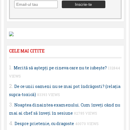
CELE MAI CITITE
Merită să aştepţi pe cineva care nu te iubeşte?
132844
VIEWS
De ce unii oameni nu se mai pot îndrăgosti? (relaţia
supra-toxică)
83393 VIEWS
Noaptea dinaintea examenului. Cum înveţi când nu
mai ai chef să înveţi în sesiune
82785 VIEWS
Despre prietenie, cu dragoste
40070 VIEWS