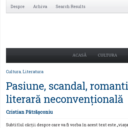
Despre
Arhiva
Search Results
ACASĂ
CULTURA
Cultura
,
Literatura
Pasiune, scandal, romanti
literară neconvenţională
Cristian Pătrăşconiu
Subtitlul cărţii despre care va fi vorba în acest text este „via