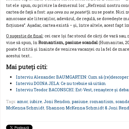
tot ele spun, cu privire la demersul lor: „Refrenul nostru c
cartea de faţă a fost:
aşa ceva nu se poate!
Şi nu se poate. Nici n
amoroase ale literaţilor, adevărul, de regulă, se dovedeşte m
ficţiunea”. Aşadar, cartea există – şi, între altele, acest fapt î
O sugestie de final
: cei care îşi fac stocul de cărţi de vară sau
vine să spun, în
Romantism, pasiune scandal
(Humanitas, 201
poate fi citită şi înainte de venirea vacanţei cu la fel de mare
acestui text…
Mai puteţi citi:
Interviu Alexander BAUMGARTEN: Cum să (re)descoper
Interviu DOINA JELA: Ce nu trebuie să uităm
Interviu Teodor BACONSCHI: Est-Vest, renaştere şi deba
Tags:
amor
,
iubire
,
Joni Rendon
,
pasiune
,
romantism
,
scand
McKenna Schmidt
,
Shannon McKenna Schmidt & Joni Ren