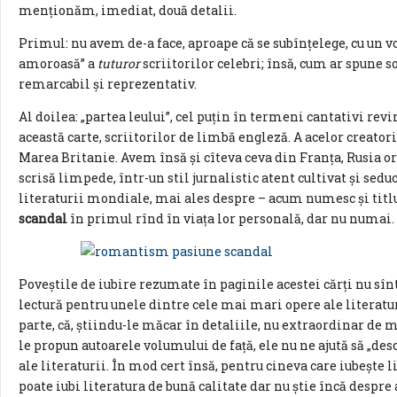
menţionăm, imediat, două detalii.
Primul: nu avem de-a face, aproape că se subînţelege, cu un v
amoroasă” a
tuturor
scriitorilor celebri; însă, cum ar spune s
remarcabil şi reprezentativ.
Al doilea: „partea leului”, cel puţin în termeni cantativi revi
această carte, scriitorilor de limbă engleză. A acelor creatori
Marea Britanie. Avem însă şi cîteva ceva din Franţa, Rusia o
scrisă limpede, într-un stil jurnalistic atent cultivat şi sed
literaturii mondiale, mai ales despre – acum numesc şi titlul
scandal
în primul rînd în viaţa lor personală, dar nu numai.
Poveştile de iubire rezumate în paginile acestei cărţi nu sî
lectură pentru unele dintre cele mai mari opere ale literat
parte, că, ştiindu-le măcar în detaliile, nu extraordinar de mu
le propun autoarele volumului de faţă, ele nu ne ajută să „de
ale literaturii. În mod cert însă, pentru cineva care iubeşte 
poate iubi literatura de bună calitate dar nu ştie încă despre