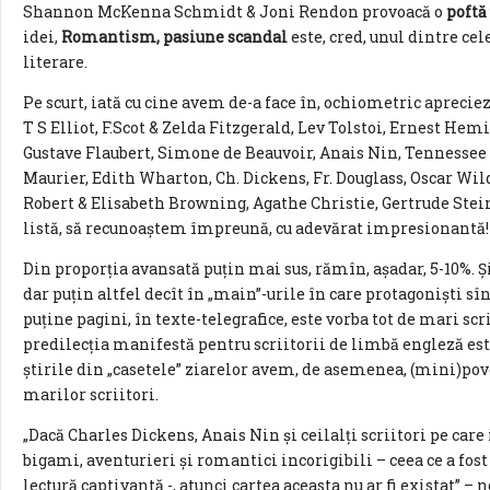
Shannon McKenna Schmidt & Joni Rendon provoacă o
poftă
idei,
Romantism, pasiune scandal
este, cred, unul dintre cel
literare.
Pe scurt, iată cu cine avem de-a face în, ochiometric aprecie
T S Elliot, F.Scot & Zelda Fitzgerald, Lev Tolstoi, Ernest H
Gustave Flaubert, Simone de Beauvoir, Anais Nin, Tennesse
Maurier, Edith Wharton, Ch. Dickens, Fr. Douglass, Oscar Wild
Robert & Elisabeth Browning, Agathe Christie, Gertrude Stein 
listă, să recunoaştem împreună, cu adevărat impresionantă!
Din proporţia avansată puţin mai sus, rămîn, aşadar, 5-10%. Şi
dar puţin altfel decît în „main”-urile în care protagonişti sî
puţine pagini, în texte-telegrafice, este vorba tot de mari scr
predilecţia manifestă pentru scriitorii de limbă engleză este
ştirile din „casetele” ziarelor avem, de asemenea, (mini)pove
marilor scriitori.
„Dacă Charles Dickens, Anais Nin şi ceilalţi scriitori pe care 
bigami, aventurieri şi romantici incorigibili – ceea ce a fost
lectură captivantă -, atunci cartea aceasta nu ar fi existat” – n