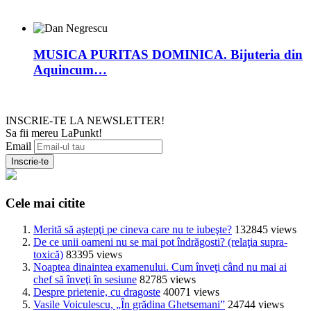
MUSICA PURITAS DOMINICA. Bijuteria din
Aquincum…
INSCRIE-TE LA NEWSLETTER!
Sa fii mereu LaPunkt!
Email
Cele mai citite
Merită să aştepţi pe cineva care nu te iubeşte?
132845 views
De ce unii oameni nu se mai pot îndrăgosti? (relaţia supra-
toxică)
83395 views
Noaptea dinaintea examenului. Cum înveţi când nu mai ai
chef să înveţi în sesiune
82785 views
Despre prietenie, cu dragoste
40071 views
Vasile Voiculescu, „În grădina Ghetsemani”
24744 views