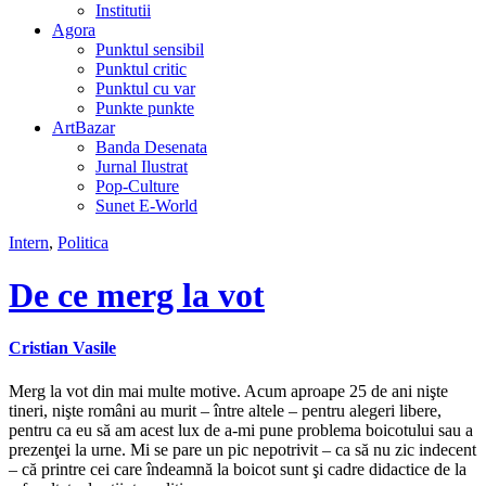
Institutii
Agora
Punktul sensibil
Punktul critic
Punktul cu var
Punkte punkte
ArtBazar
Banda Desenata
Jurnal Ilustrat
Pop-Culture
Sunet E-World
Intern
,
Politica
De ce merg la vot
Cristian Vasile
Merg la vot din mai multe motive. Acum aproape 25 de ani nişte
tineri, nişte români au murit – între altele – pentru alegeri libere,
pentru ca eu să am acest lux de a-mi pune problema boicotului sau a
prezenţei la urne. Mi se pare un pic nepotrivit – ca să nu zic indecent
– că printre cei care îndeamnă la boicot sunt şi cadre didactice de la