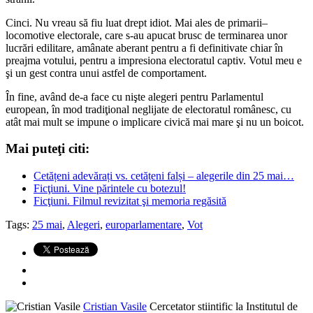
Cinci. Nu vreau să fiu luat drept idiot. Mai ales de primarii–
locomotive electorale, care s-au apucat brusc de terminarea unor
lucrări edilitare, amânate aberant pentru a fi definitivate chiar în
preajma votului, pentru a impresiona electoratul captiv. Votul meu e
şi un gest contra unui astfel de comportament.
În fine, având de-a face cu nişte alegeri pentru Parlamentul
european, în mod tradiţional neglijate de electoratul românesc, cu
atât mai mult se impune o implicare civică mai mare şi nu un boicot.
Mai puteţi citi:
Cetățeni adevărați vs. cetățeni falși – alegerile din 25 mai…
Ficţiuni. Vine părintele cu botezul!
Ficţiuni. Filmul revizitat şi memoria regăsită
Tags:
25 mai
,
Alegeri
,
europarlamentare
,
Vot
Cristian Vasile
Cercetator stiintific la Institutul de