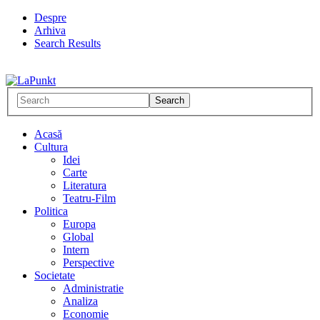
Despre
Arhiva
Search Results
Acasă
Cultura
Idei
Carte
Literatura
Teatru-Film
Politica
Europa
Global
Intern
Perspective
Societate
Administratie
Analiza
Economie