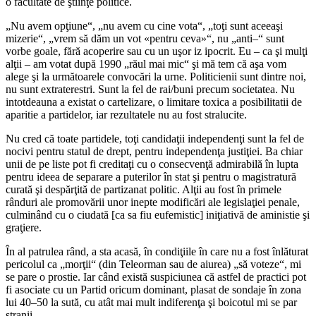
o facultate de ştiinţe politice.
„Nu avem opţiune“, „nu avem cu cine vota“, „toţi sunt aceeaşi
mizerie“, „vrem să dăm un vot «pentru ceva»“, nu „anti–“ sunt
vorbe goale, fără acoperire sau cu un uşor iz ipocrit. Eu – ca şi mulţi
alţii – am votat după 1990 „răul mai mic“ şi mă tem că aşa vom
alege şi la următoarele convocări la urne. Politicienii sunt dintre noi,
nu sunt extraterestri. Sunt la fel de rai/buni precum societatea. Nu
intotdeauna a existat o cartelizare, o limitare toxica a posibilitatii de
aparitie a partidelor, iar rezultatele nu au fost stralucite.
Nu cred că toate partidele, toţi candidaţii independenţi sunt la fel de
nocivi pentru statul de drept, pentru independenţa justiţiei. Ba chiar
unii de pe liste pot fi creditaţi cu o consecvenţă admirabilă în lupta
pentru ideea de separare a puterilor în stat şi pentru o magistratură
curată şi despărţită de partizanat politic. Alţii au fost în primele
rânduri ale promovării unor inepte modificări ale legislaţiei penale,
culminând cu o ciudată [ca sa fiu eufemistic] iniţiativă de aministie şi
graţiere.
În al patrulea rând, a sta acasă, în condiţiile în care nu a fost înlăturat
pericolul ca „morţii“ (din Teleorman sau de aiurea) „să voteze“, mi
se pare o prostie. Iar când există suspiciunea că astfel de practici pot
fi asociate cu un Partid oricum dominant, plasat de sondaje în zona
lui 40–50 la sută, cu atât mai mult indiferenţa şi boicotul mi se par
stranii.