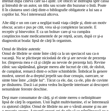
imediat după cineva care să-l ajute. De obicei se îndreaptă spre cassă
şi întreabă de un autor, un titlu sau scoate din buzunar o listă. Poate
fi în căutarea unei cărţi dintr-o bibliografie obligatorie a lui sau a
copiilor lui. Nu-l interesează altceva.
Alte dăţi e un om care a neglijat toată viaţa cărţile şi, dintr-un motiv
obscur, acum e pus pe citit, vrea să-şi completeze lacunele. E
receptiv şi binevoitor. E ca un bolnav care-şi va cumpăra
conştiincios toate medicamentele de pe reţetă, acum, după ce şi-a
diagnosticat boala: lipsă de cărţi în organism.
Omul de librărie autentic
Omul de librărie se simte între cărţi ca la un spectacol sau ca-n
vacanţă. Nu se plictiseşte niciodată de ele şi are nevoie de prezenţa
lor. (Impresia mea e că şi cărţile au nevoie de prezenţa lui). Revine
zilnic sau săptămânal, găseşte mereu alte lucruri de citit, de răsfoit,
de cumpărat, remarcă dintr-o ochire schimbările. Îmbrăcat în genere
modest, uneori de-a dreptul jerpelit sau doar cenuşiu, oarecare, se
simte bine între „cărţile lui“. Tăcut ca ele, dar, ca ele, plin de cuvinte
pe dinăuntru. Dacă i-ai putea vedea încăperile interioare ai descoperi
nenumărate ferestre deschise.
Deşi mare consumator de cărţi, şi el simte mereu o neliniştitoare
lipsă de cărţi în organism. Unii înghit multivitamine, el se întremează
cu ajutorul cărţilor. Omul de librărie nu are o vârstă anume şi nu are
o meserie anume. Aşteaptă uneori ani de zile să se reîntâlnească cu o