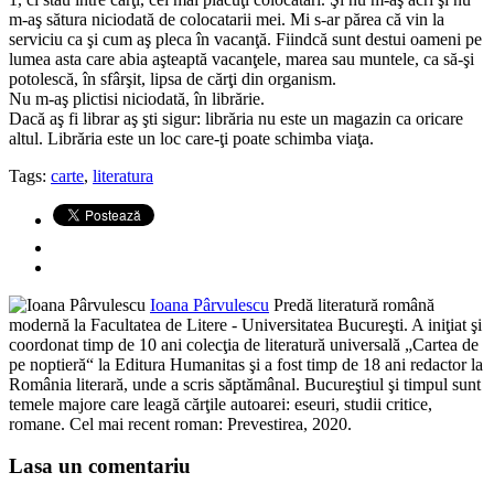
m-aş sătura niciodată de colocatarii mei. Mi s-ar părea că vin la
serviciu ca şi cum aş pleca în vacanţă. Fiindcă sunt destui oameni pe
lumea asta care abia aşteaptă vacanţele, marea sau muntele, ca să-şi
potolescă, în sfârşit, lipsa de cărţi din organism.
Nu m-aş plictisi niciodată, în librărie.
Dacă aş fi librar aş şti sigur: librăria nu este un magazin ca oricare
altul. Librăria este un loc care-ţi poate schimba viaţa.
Tags:
carte
,
literatura
Ioana Pârvulescu
Predă literatură română
modernă la Facultatea de Litere - Universitatea Bucureşti. A iniţiat şi
coordonat timp de 10 ani colecţia de literatură universală „Cartea de
pe noptieră“ la Editura Humanitas şi a fost timp de 18 ani redactor la
România literară, unde a scris săptămânal. Bucureştiul şi timpul sunt
temele majore care leagă cărţile autoarei: eseuri, studii critice,
romane. Cel mai recent roman: Prevestirea, 2020.
Lasa un comentariu