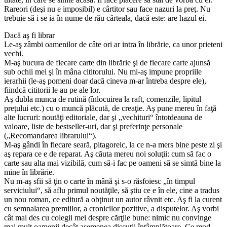
Rareori (deşi nu e imposibil) e cârtitor sau face nazuri la preţ. Nu
trebuie să i se ia în nume de rău cârteala, dacă este: are hazul ei.
Dacă aş fi librar
Le-aş zâmbi oamenilor de câte ori ar intra în librărie, ca unor prieteni
vechi.
M-aş bucura de fiecare carte din librărie şi de fiecare carte ajunsă
sub ochii mei şi în mâna cititorului. Nu mi-aş impune propriile
ierarhii (le-aş pomeni doar dacă cineva m-ar întreba despre ele),
fiindcă cititorii le au pe ale lor.
Aş dubla munca de rutină (înlocuirea la raft, comenzile, lipitul
preţului etc.) cu o muncă plăcută, de creaţie. Aş pune mereu în faţă
alte lucruri: noutăţi editoriale, dar şi „vechituri“ întotdeauna de
valoare, liste de bestseller-uri, dar şi preferinţe personale
(„Recomandarea librarului“).
M-aş gândi în fiecare seară, pitagoreic, la ce n-a mers bine peste zi şi
aş repara ce e de reparat. Aş căuta mereu noi soluţii: cum să fac o
carte sau alta mai vizibilă, cum să-i fac pe oameni să se simtă bine la
mine în librărie.
Nu m-aş sfii să ţin o carte în mână şi s-o răsfoiesc „în timpul
serviciului“, să aflu primul noutăţile, să ştiu ce e în ele, cine a tradus
un nou roman, ce editură a obţinut un autor râvnit etc. Aş fi la curent
cu semnalarea premiilor, a cronicilor pozitive, a disputelor. Aş vorbi
cât mai des cu colegii mei despre cărţile bune: nimic nu convinge
mai mult oamenii decât asemenea discuţii întâmplătoare. Ce mod