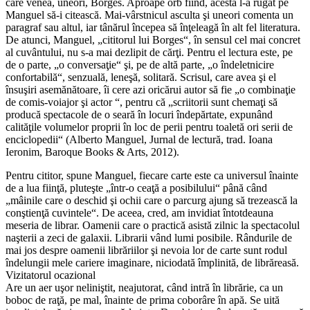
care venea, uneori, Borges. Aproape orb fiind, acesta l-a rugat pe
Manguel să-i citească. Mai-vârstnicul asculta şi uneori comenta un
paragraf sau altul, iar tânărul începea să înţeleagă în alt fel literatura.
De atunci, Manguel, „cititorul lui Borges“, în sensul cel mai concret
al cuvântului, nu s-a mai dezlipit de cărţi. Pentru el lectura este, pe
de o parte, „o conversaţie“ şi, pe de altă parte, „o îndeletnicire
confortabilă“, senzuală, leneşă, solitară. Scrisul, care avea şi el
însuşiri asemănătoare, îi cere azi oricărui autor să fie „o combinaţie
de comis-voiajor şi actor “, pentru că „scriitorii sunt chemaţi să
producă spectacole de o seară în locuri îndepărtate, expunând
calităţile volumelor proprii în loc de perii pentru toaletă ori serii de
enciclopedii“ (Alberto Manguel, Jurnal de lectură, trad. Ioana
Ieronim, Baroque Books & Arts, 2012).
Pentru cititor, spune Manguel, fiecare carte este ca universul înainte
de a lua fiinţă, pluteşte „într-o ceaţă a posibilului“ până când
„mâinile care o deschid şi ochii care o parcurg ajung să trezească la
conştienţă cuvintele“. De aceea, cred, am invidiat întotdeauna
meseria de librar. Oamenii care o practică asistă zilnic la spectacolul
naşterii a zeci de galaxii. Librarii vând lumi posibile. Rândurile de
mai jos despre oamenii librăriilor şi nevoia lor de carte sunt rodul
îndelungii mele cariere imaginare, niciodată împlinită, de librăreasă.
Vizitatorul ocazional
Are un aer uşor neliniştit, neajutorat, când intră în librărie, ca un
boboc de raţă, pe mal, înainte de prima coborâre în apă. Se uită