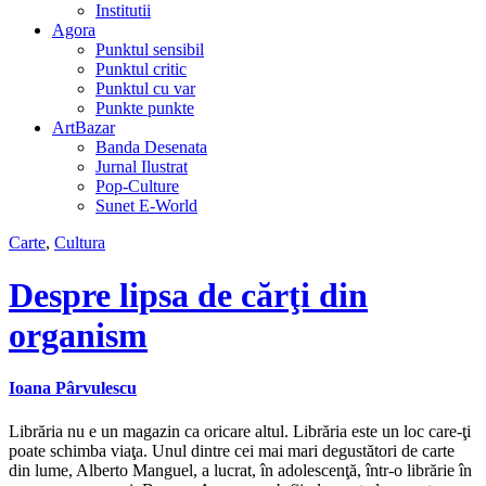
Institutii
Agora
Punktul sensibil
Punktul critic
Punktul cu var
Punkte punkte
ArtBazar
Banda Desenata
Jurnal Ilustrat
Pop-Culture
Sunet E-World
Carte
,
Cultura
Despre lipsa de cărţi din
organism
Ioana Pârvulescu
Librăria nu e un magazin ca oricare altul. Librăria este un loc care-ţi
poate schimba viaţa. Unul dintre cei mai mari degustători de carte
din lume, Alberto Manguel, a lucrat, în adolescenţă, într-o librărie în