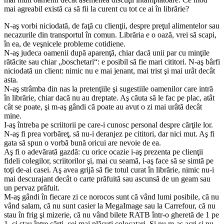
mai agreabil există ca să fii la curent cu tot ce ai în librărie?
N-aş vorbi niciodată, de faţă cu clienţii, despre preţul alimentelor sau
necazurile din transportul în comun. Librăria e o oază, vrei să scapi,
în ea, de veşnicele probleme cotidiene.
N-aş judeca oamenii după aparenţă, chiar dacă unii par cu minţile
rătăcite sau chiar „boschetari“: e posibil să fie mari cititori. N-aş bârfi
niciodată un client: nimic nu e mai jenant, mai trist şi mai urât decât
asta.
N-aş strâmba din nas la pretenţiile şi sugestiile oamenilor care intră
în librărie, chiar dacă nu au dreptate. Aş căuta să le fac pe plac, atât
cât se poate, şi m-aş gândi că poate au avut o zi mai urâtă decât
mine.
I-aş întreba pe scriitorii pe care-i cunosc personal despre cărţile lor.
N-aş fi prea vorbăreţ, să nu-i deranjez pe cititori, dar nici mut. Aş fi
gata să spun o vorbă bună oricui are nevoie de ea.
Aş fi o adevărată gazdă: cu orice ocazie i-aş prezenta pe clienţii
fideli colegilor, scriitorilor şi, mai cu seamă, i-aş face să se simtă pe
toţi de-ai casei. Aş avea grijă să fie totul curat în librărie, nimic nu-i
mai descurajant decât o carte prăfuită sau ascunsă de un geam sau
un pervaz prăfuit.
M-aş gândi în fiecare zi ce norocos sunt că vând lumi posibile, că nu
vând salam, că nu sunt casier la MegaImage sau la Carrefour, că nu
stau în frig şi mizerie, că nu vând bilete RATB într-o gheretă de 1 pe
1, ci stau între cărţi, cei mai plăcuţi colocatari. Şi nu m-aş acri şi nu