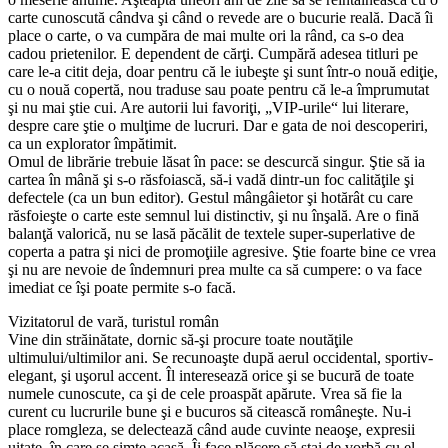
carte cunoscută cândva şi când o revede are o bucurie reală. Dacă îi
place o carte, o va cumpăra de mai multe ori la rând, ca s-o dea
cadou prietenilor. E dependent de cărţi. Cumpără adesea titluri pe
care le-a citit deja, doar pentru că le iubeşte şi sunt într-o nouă ediţie,
cu o nouă copertă, nou traduse sau poate pentru că le-a împrumutat
şi nu mai ştie cui. Are autorii lui favoriţi, „VIP-urile“ lui literare,
despre care ştie o mulţime de lucruri. Dar e gata de noi descoperiri,
ca un explorator împătimit.
Omul de librărie trebuie lăsat în pace: se descurcă singur. Ştie să ia
cartea în mână şi s-o răsfoiască, să-i vadă dintr-un foc calităţile şi
defectele (ca un bun editor). Gestul mângâietor şi hotărât cu care
răsfoieşte o carte este semnul lui distinctiv, şi nu înşală. Are o fină
balanţă valorică, nu se lasă păcălit de textele super-superlative de
coperta a patra şi nici de promoţiile agresive. Ştie foarte bine ce vrea
şi nu are nevoie de îndemnuri prea multe ca să cumpere: o va face
imediat ce îşi poate permite s-o facă.
Vizitatorul de vară, turistul român
Vine din străinătate, dornic să-şi procure toate noutăţile
ultimului/ultimilor ani. Se recunoaşte după aerul occidental, sportiv-
elegant, şi uşorul accent. Îl interesează orice şi se bucură de toate
numele cunoscute, ca şi de cele proaspăt apărute. Vrea să fie la
curent cu lucrurile bune şi e bucuros să citească româneşte. Nu-i
place romgleza, se delectează când aude cuvinte neaoşe, expresii
uitate, în care se simte acasă. Îi face plăcere să stai de vorbă cu el.