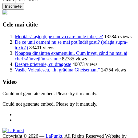
Cele mai citite
Merită să aştepţi pe cineva care nu te iubeşte?
132845 views
De ce unii oameni nu se mai pot îndrăgosti? (relaţia supra-
toxică)
83401 views
Noaptea dinaintea examenului. Cum înveţi când nu mai ai
chef să înveţi în sesiune
82785 views
Despre prietenie, cu dragoste
40073 views
Vasile Voiculescu, „În grădina Ghetsemani”
24754 views
Video
Could not generate embed. Please try it manualy.
Could not generate embed. Please try it manualy.
Copyright © 2026 —
LaPunkt
. All Rights Reserved
Website by