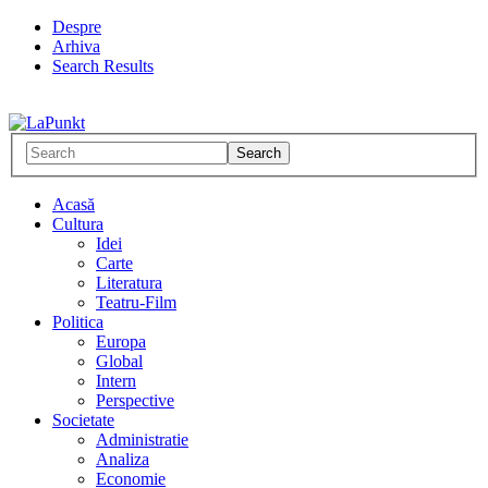
Despre
Arhiva
Search Results
Acasă
Cultura
Idei
Carte
Literatura
Teatru-Film
Politica
Europa
Global
Intern
Perspective
Societate
Administratie
Analiza
Economie