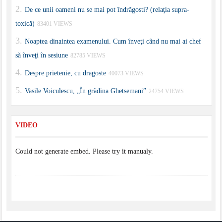
De ce unii oameni nu se mai pot îndrăgosti? (relaţia supra-
toxică)
83401 VIEWS
Noaptea dinaintea examenului. Cum înveţi când nu mai ai chef
să înveţi în sesiune
82785 VIEWS
Despre prietenie, cu dragoste
40073 VIEWS
Vasile Voiculescu, „În grădina Ghetsemani”
24754 VIEWS
VIDEO
Could not generate embed. Please try it manualy.