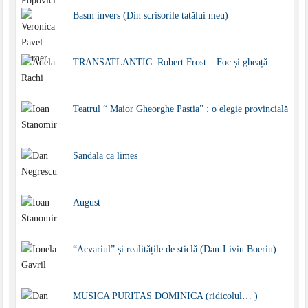
Basm invers (Din scrisorile tatălui meu)
TRANSATLANTIC. Robert Frost – Foc și gheață
Teatrul “ Maior Gheorghe Pastia” : o elegie provincială
Sandala ca limes
August
“Acvariul” și realitățile de sticlă (Dan-Liviu Boeriu)
MUSICA PURITAS DOMINICA (ridicolul… )