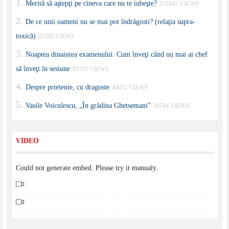
Merită să aştepţi pe cineva care nu te iubeşte?
132845 VIEWS
De ce unii oameni nu se mai pot îndrăgosti? (relaţia supra-
toxică)
83395 VIEWS
Noaptea dinaintea examenului. Cum înveţi când nu mai ai chef
să înveţi în sesiune
82785 VIEWS
Despre prietenie, cu dragoste
40072 VIEWS
Vasile Voiculescu, „În grădina Ghetsemani”
24744 VIEWS
VIDEO
Could not generate embed. Please try it manualy.