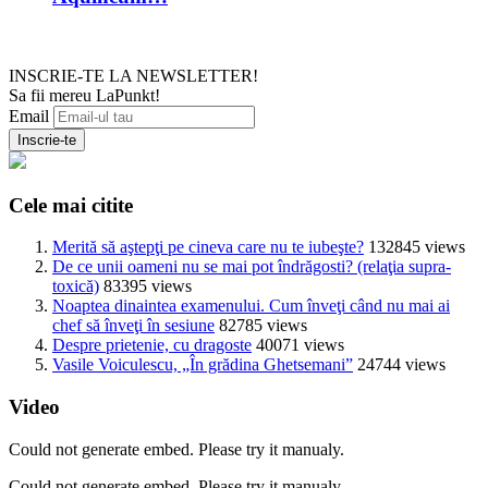
INSCRIE-TE LA NEWSLETTER!
Sa fii mereu LaPunkt!
Email
Cele mai citite
Merită să aştepţi pe cineva care nu te iubeşte?
132845 views
De ce unii oameni nu se mai pot îndrăgosti? (relaţia supra-
toxică)
83395 views
Noaptea dinaintea examenului. Cum înveţi când nu mai ai
chef să înveţi în sesiune
82785 views
Despre prietenie, cu dragoste
40071 views
Vasile Voiculescu, „În grădina Ghetsemani”
24744 views
Video
Could not generate embed. Please try it manualy.
Could not generate embed. Please try it manualy.