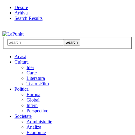
Despre
Arhiva
Search Results
Acasă
Cultura
Idei
Carte
Literatura
Teatru-Film
Politica
Europa
Global
Intern
Perspective
Societate
Administratie
Analiza
Economie