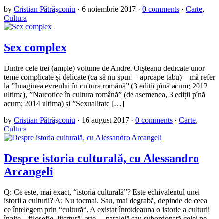
by
Cristian Pătrăşconiu
·
6 noiembrie 2017
·
0 comments
·
Carte
,
Cultura
Sex complex
Dintre cele trei (ample) volume de Andrei Oișteanu dedicate unor
teme complicate și delicate (ca să nu spun – aproape tabu) – mă refer
la ”Imaginea evreului în cultura română” (3 ediții pînă acum; 2012
ultima), ”Narcotice în cultura română” (de asemenea, 3 ediții pînă
acum; 2014 ultima) și ”Sexualitate […]
by
Cristian Pătrăşconiu
·
16 august 2017
·
0 comments
·
Carte
,
Cultura
Despre istoria culturală, cu Alessandro
Arcangeli
Q: Ce este, mai exact, “istoria culturală”? Este echivalentul unei
istorii a culturii? A: Nu tocmai. Sau, mai degrabă, depinde de ceea
ce înțelegem prin “cultură“. A existat întotdeauna o istorie a culturii
înalte – filosofie, litertură, arte –, paralelă sau subordonată celei pe