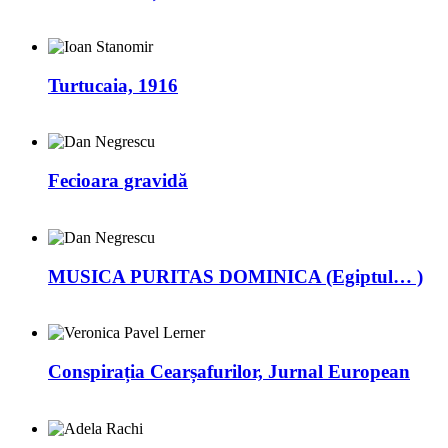
Turtucaia, 1916
Fecioara gravidă
MUSICA PURITAS DOMINICA (Egiptul… )
Conspirația Cearșafurilor, Jurnal European