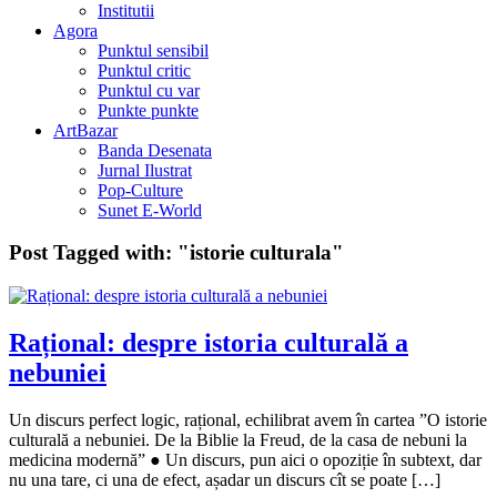
Institutii
Agora
Punktul sensibil
Punktul critic
Punktul cu var
Punkte punkte
ArtBazar
Banda Desenata
Jurnal Ilustrat
Pop-Culture
Sunet E-World
Post Tagged with:
"istorie culturala"
Rațional: despre istoria culturală a
nebuniei
Un discurs perfect logic, rațional, echilibrat avem în cartea ”O istorie
culturală a nebuniei. De la Biblie la Freud, de la casa de nebuni la
medicina modernă” ● Un discurs, pun aici o opoziție în subtext, dar
nu una tare, ci una de efect, așadar un discurs cît se poate […]