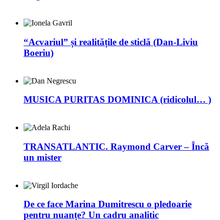
“Acvariul” și realitățile de sticlă (Dan-Liviu
Boeriu)
MUSICA PURITAS DOMINICA (ridicolul… )
TRANSATLANTIC. Raymond Carver – Încă
un mister
De ce face Marina Dumitrescu o pledoarie
pentru nuanțe? Un cadru analitic