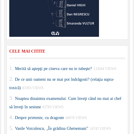
CELE MAI CITITE
Merită să aştepţi pe cineva care nu te iubeşte?
132844 VIEWS
De ce unii oameni nu se mai pot îndrăgosti? (relaţia supra-
toxică)
83393 VIEWS
Noaptea dinaintea examenului. Cum înveţi când nu mai ai chef
să înveţi în sesiune
82785 VIEWS
Despre prietenie, cu dragoste
40070 VIEWS
Vasile Voiculescu, „În grădina Ghetsemani”
24743 VIEWS