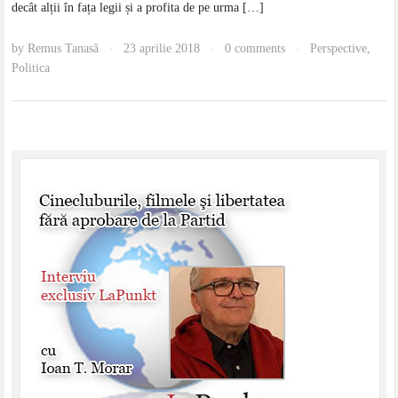
decât alții în fața legii și a profita de pe urma […]
by
Remus Tanasă
23 aprilie 2018
0 comments
Perspective
,
·
·
·
Politica