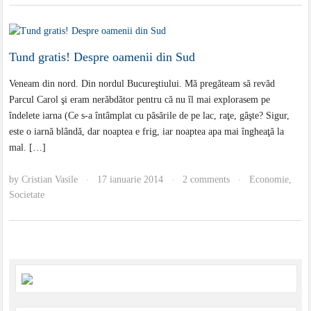
Tund gratis! Despre oamenii din Sud
Veneam din nord. Din nordul Bucureştiului. Mă pregăteam să revăd
Parcul Carol şi eram nerăbdător pentru că nu îl mai explorasem pe
îndelete iarna (Ce s-a întâmplat cu păsările de pe lac, raţe, gâşte? Sigur,
este o iarnă blândă, dar noaptea e frig, iar noaptea apa mai îngheaţă la
mal. […]
by
Cristian Vasile
17 ianuarie 2014
2 comments
Economie
,
·
·
·
Societate