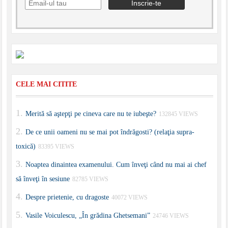
CELE MAI CITITE
Merită să aştepţi pe cineva care nu te iubeşte?
132845 VIEWS
De ce unii oameni nu se mai pot îndrăgosti? (relaţia supra-
toxică)
83395 VIEWS
Noaptea dinaintea examenului. Cum înveţi când nu mai ai chef
să înveţi în sesiune
82785 VIEWS
Despre prietenie, cu dragoste
40072 VIEWS
Vasile Voiculescu, „În grădina Ghetsemani”
24746 VIEWS