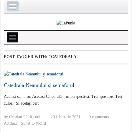
POST TAGGED WITH:
"CATEDRALA"
Catedrala Neamului și semaforul
Același semafor. Aceeași Catedrală – în perspectivă. Trei ipostaze. Trei
culori. Și același cer:
by
Cristian Pătrăşconiu
20 februarie 2021
0 comments
·
·
·
ArtBazar
,
Sunet E-Wolrd