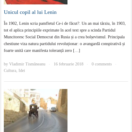
Unicul copil al lui Lenin
În 1902, Lenin scria pamfletul Ce-i de făcut?. Un an mai târziu, în 1903,
tot el aplica principiile exprimate în acel text spre a scinda Partidul
Muncitoresc Social Democrat din Rusia și a crea bolșevismul. Principala
chestiune viza natura partidului revoluționar: o avangardă conspirativă și
foarte unită care manifesta toleranță zero […]
by
Vladimir Tismăneanu
16 februarie 2018
0 comments
·
·
·
Cultura
,
Idei