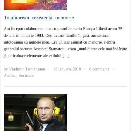
Totalitarism, rezistență, memorie
Am început colaborarea mea cu postul de radio Europa Liberă acum 35
de ani, în ianuarie 1983. Deși aveam familie în țară, am semnat
întotdeauna cu numele meu. Era un risc asumat cu mândrie. Pentru
generalul securist Aristotel Stamatoiu, eram „unul dintre cele mai îndârjite
şi periculoase elemente ale exilului […]
by
Vladimir Tismăneanu
15 ianuarie 2018
0 comments
·
·
·
Analiza
,
Societate