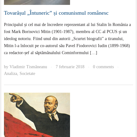
Tovarășul „Întuneric” și comunismul românesc
Principalul și cel mai de încredere reprezentant al lui Stalin în România a
fost Mark Borisovici Mitin (1901-1987), membru al CC al PCUS și un
ideolog notoriu. Fiind unul din autorii „Scurtei biografii” a tiranului,
Mitin l-a înlocuit pe co-autorul său Pavel Fiodorovici Iudin (1899-1968)
ca redactor-șef al săptămânalului Cominformului […]
by
Vladimir Tismăneanu
7 februarie 2018
0 comments
·
·
·
Analiza
,
Societate