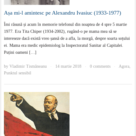
Așa mi-l amintesc pe Alexandru Ivasiuc (1933-1977)
Îmi răsună și acum în memorie telefonul din noaptea de 4 spre 5 martie
1977. Era Tita Chiper (1934-2002), rugând-o pe mama mea să se
intereseze dacă există vreo șansă de a afla, la morgă, despre soarta soțului
ei. Mama era medic epidemiolog la Inspectoratul Sanitar al Capitalei.
Puțini oameni […]
by
Vladimir Tismăneanu
14 martie 2018
0 comments
Agora
,
·
·
·
Punktul sensibil