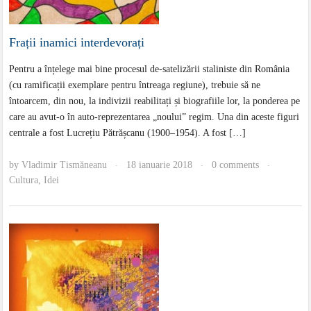
Frații inamici interdevorați
Pentru a înțelege mai bine procesul de-satelizării staliniste din România
(cu ramificații exemplare pentru întreaga regiune), trebuie să ne
întoarcem, din nou, la indivizii reabilitați și biografiile lor, la ponderea pe
care au avut-o în auto-reprezentarea „noului” regim. Una din aceste figuri
centrale a fost Lucrețiu Pătrășcanu (1900–1954). A fost […]
by
Vladimir Tismăneanu
18 ianuarie 2018
0 comments
·
·
·
Cultura
,
Idei