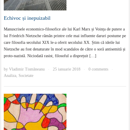
Echivoc și inepuizabil
Manuscrisele economico-filosofice ale lui Karl Marx și Voința de putere a
lui Friedrich Nietzsche rămân printre cele mai influente daruri postume pe
care filosofia secolului XIX le-a oferit secolului XX. Știm că ideile lui
Nietzsche au fost denaturate în mod scandalos de către o soră antisemită și
proto-nazistă. Niciodată rasist, filosoful a disprețuit […]
by
Vladimir Tismăneanu
25 ianuarie 2018
0 comments
·
·
·
Analiza
,
Societate