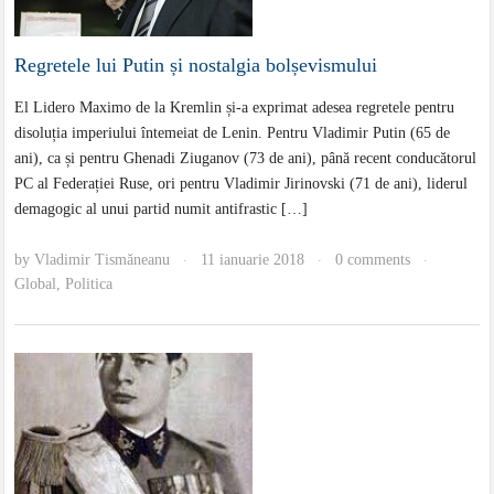
Regretele lui Putin și nostalgia bolșevismului
El Lidero Maximo de la Kremlin și-a exprimat adesea regretele pentru
disoluția imperiului întemeiat de Lenin. Pentru Vladimir Putin (65 de
ani), ca și pentru Ghenadi Ziuganov (73 de ani), până recent conducătorul
PC al Federației Ruse, ori pentru Vladimir Jirinovski (71 de ani), liderul
demagogic al unui partid numit antifrastic […]
by
Vladimir Tismăneanu
11 ianuarie 2018
0 comments
·
·
·
Global
,
Politica