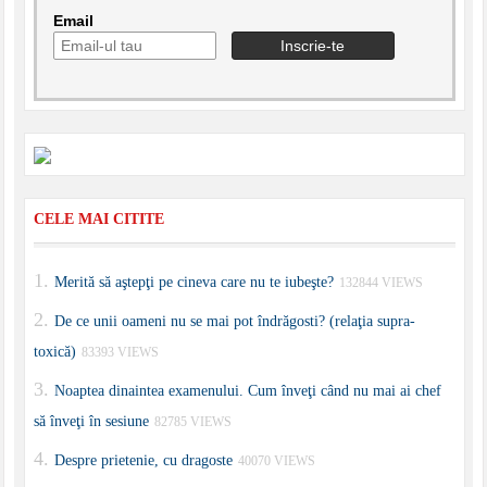
Email
CELE MAI CITITE
Merită să aştepţi pe cineva care nu te iubeşte?
132844 VIEWS
De ce unii oameni nu se mai pot îndrăgosti? (relaţia supra-
toxică)
83393 VIEWS
Noaptea dinaintea examenului. Cum înveţi când nu mai ai chef
să înveţi în sesiune
82785 VIEWS
Despre prietenie, cu dragoste
40070 VIEWS