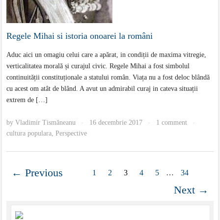
Regele Mihai si istoria onoarei la români
Aduc aici un omagiu celui care a apărat, in condiții de maxima vitregie,
verticalitatea morală și curajul civic. Regele Mihai a fost simbolul
continuității constituționale a statului român. Viața nu a fost deloc blândă
cu acest om atât de blând. A avut un admirabil curaj in cateva situații
extrem de […]
by
Vladimir Tismăneanu
16 decembrie 2017
1 comment
·
·
·
cultura populara
,
Perspective
← Previous
1
2
3
4
5
…
34
Next →