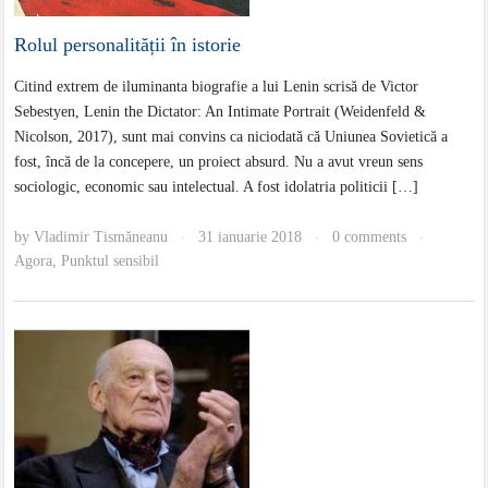
Rolul personalității în istorie
Citind extrem de iluminanta biografie a lui Lenin scrisă de Victor
Sebestyen, Lenin the Dictator: An Intimate Portrait (Weidenfeld &
Nicolson, 2017), sunt mai convins ca niciodată că Uniunea Sovietică a
fost, încă de la concepere, un proiect absurd. Nu a avut vreun sens
sociologic, economic sau intelectual. A fost idolatria politicii […]
by
Vladimir Tismăneanu
31 ianuarie 2018
0 comments
·
·
·
Agora
,
Punktul sensibil