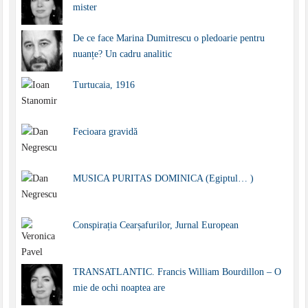
mister
De ce face Marina Dumitrescu o pledoarie pentru
nuanțe? Un cadru analitic
Turtucaia, 1916
Fecioara gravidă
MUSICA PURITAS DOMINICA (Egiptul… )
Conspirația Cearșafurilor, Jurnal European
TRANSATLANTIC. Francis William Bourdillon – O
mie de ochi noaptea are