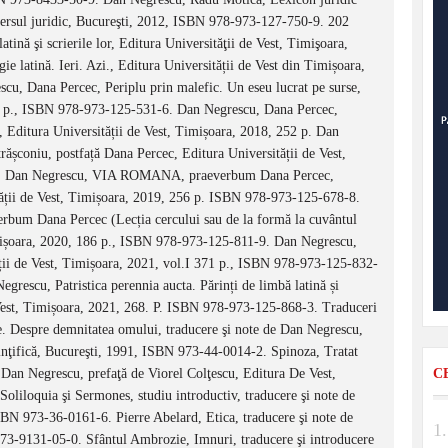
niversul juridic, Bucureşti, 2012, ISBN 978-973-127-750-9. 202
atină şi scrierile lor, Editura Universităţii de Vest, Timişoara,
latină. Ieri. Azi., Editura Universității de Vest din Timișoara,
, Dana Percec, Periplu prin malefic. Un eseu lucrat pe surse,
17 p., ISBN 978-973-125-531-6. Dan Negrescu, Dana Percec,
i, Editura Universității de Vest, Timișoara, 2018, 252 p. Dan
coniu, postfață Dana Percec, Editura Universității de Vest,
6. Dan Negrescu, VIA ROMANA, praeverbum Dana Percec,
tății de Vest, Timișoara, 2019, 256 p. ISBN 978-973-125-678-8.
 Dana Percec (Lecția cercului sau de la formă la cuvântul
Timișoara, 2020, 186 p., ISBN 978-973-125-811-9. Dan Negrescu,
ții de Vest, Timișoara, 2021, vol.I 371 p., ISBN 978-973-125-832-
rescu, Patristica perennia aucta. Părinți de limbă latină și
 de Vest, Timișoara, 2021, 268. P. ISBN 978-973-125-868-3. Traduceri
e. Despre demnitatea omului, traducere şi note de Dan Negrescu,
inţifică, Bucureşti, 1991, ISBN 973-44-0014-2. Spinoza, Tratat
de Dan Negrescu, prefaţă de Viorel Colţescu, Editura De Vest,
C
iloquia şi Sermones, studiu introductiv, traducere şi note de
BN 973-36-0161-6. Pierre Abelard, Etica, traducere şi note de
-9131-05-0. Sfântul Ambrozie, Imnuri, traducere şi introducere