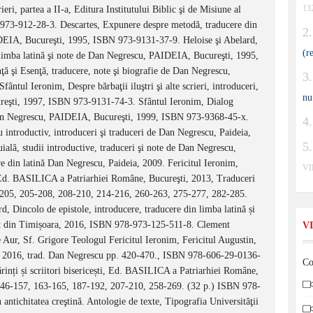
13
ri, partea a II-a, Editura Institutului Biblic şi de Misiune al
973-912-28-3. Descartes, Expunere despre metodă, traducere din
IDEIA, Bucureşti, 1995, ISBN 973-9131-37-9. Heloise şi Abelard,
(r
n limba latină şi note de Dan Negrescu, PAIDEIA, Bucureşti, 1995,
şi Esenţă, traducere, note şi biografie de Dan Negrescu,
ul Ieronim, Despre bărbaţii iluştri şi alte scrieri, introduceri,
nu
reşti, 1997, ISBN 973-9131-74-3. Sfântul Ieronim, Dialog
de Dan Negrescu, PAIDEIA, Bucureşti, 1999, ISBN 973-9368-45-x.
u introductiv, introduceri şi traduceri de Dan Negrescu, Paideia,
ială, studii introductive, traduceri şi note de Dan Negrescu,
e din latină Dan Negrescu, Paideia, 2009. Fericitul Ieronim,
V
ti, Ed. BASILICA a Patriarhiei Române, Bucureşti, 2013, Traduceri
6-205, 205-208, 208-210, 214-216, 260-263, 275-277, 282-285.
 Dincolo de epistole, introducere, traducere din limba latină și
est din Timișoara, 2016, ISBN 978-973-125-511-8. Clement
V
 Aur, Sf. Grigore Teologul Fericitul Ieronim, Fericitul Augustin,
ti, 2016, trad. Dan Negrescu pp. 420-470., ISBN 978-606-29-0136-
Co
ărinți și scriitori bisericești, Ed. BASILICA a Patriarhiei Române,
146-157, 163-165, 187-192, 207-210, 258-269. (32 p.) ISBN 978-
 antichitatea creştină. Antologie de texte, Tipografia Universităţii