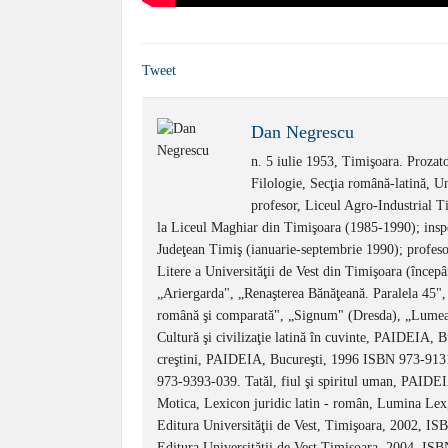
Tweet
Dan Negrescu
n. 5 iulie 1953, Timişoara. Prozato
Filologie, Secţia română-latină, U
profesor, Liceul Agro-Industrial Ti
la Liceul Maghiar din Timişoara (1985-1990); inspec
Judeţean Timiş (ianuarie-septembrie 1990); profesor 
Litere a Universităţii de Vest din Timişoara (încep
„Ariergarda", „Renaşterea Bănăţeană. Paralela 45", 
română şi comparată", „Signum" (Dresda), „Lumea
Cultură şi civilizaţie latină în cuvinte, PAIDEIA, 
creştini, PAIDEIA, Bucureşti, 1996 ISBN 973-913
973-9393-039. Tatăl, fiul şi spiritul uman, PAID
Motica, Lexicon juridic latin - român, Lumina Lex,
Editura Universităţii de Vest, Timişoara, 2002, ISB
Editura Universităţii de Vest Timişoara, 2004, I