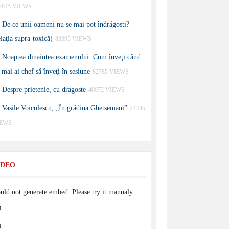
2845 VIEWS
De ce unii oameni nu se mai pot îndrăgosti?
elaţia supra-toxică)
83395 VIEWS
Noaptea dinaintea examenului. Cum înveţi când
 mai ai chef să înveţi în sesiune
82785 VIEWS
Despre prietenie, cu dragoste
40072 VIEWS
Vasile Voiculescu, „În grădina Ghetsemani”
24745
IEWS
IDEO
uld not generate embed. Please try it manualy.