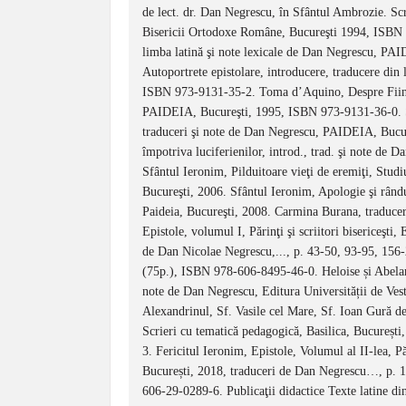
de lect. dr. Dan Negrescu, în Sfântul Ambrozie. Scrie
Bisericii Ortodoxe Române, Bucureşti 1994, ISBN 
limba latină şi note lexicale de Dan Negrescu, PA
Autoportrete epistolare, introducere, traducere di
ISBN 973-9131-35-2. Toma d’Aquino, Despre Fiinţă 
PAIDEIA, Bucureşti, 1995, ISBN 973-9131-36-0. Sfânt
traduceri şi note de Dan Negrescu, PAIDEIA, Bucu
împotriva luciferienilor, introd., trad. şi note 
Sfântul Ieronim, Pilduitoare vieţi de eremiţi, Studi
Bucureşti, 2006. Sfântul Ieronim, Apologie şi rându
Paideia, Bucureşti, 2008. Carmina Burana, traducer
Epistole, volumul I, Părinţi şi scriitori bisericeş
de Dan Nicolae Negrescu,..., p. 43-50, 93-95, 15
(75p.), ISBN 978-606-8495-46-0. Heloise și Abelard,
note de Dan Negrescu, Editura Universității de V
Alexandrinul, Sf. Vasile cel Mare, Sf. Ioan Gură de
Scrieri cu tematică pedagogică, Basilica, Bucureș
3. Fericitul Ieronim, Epistole, Volumul al II-lea, P
București, 2018, traduceri de Dan Negrescu…, p. 
606-29-0289-6. Publicaţii didactice Texte latine din