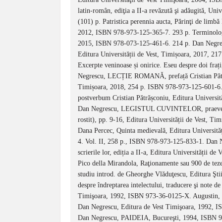
latin-român, ediţia a II-a revăzută şi adăugită, U
(101) p. Patristica perennia aucta, Părinţi de limbă l
2012, ISBN 978-973-125-365-7. 293 p. Terminologie 
2015, ISBN 978-073-125-461-6. 214 p. Dan Negrescu
Editura Universității de Vest, Timișoara, 2017, 2
Excerpte veninoase și onirice. Eseu despre doi fraț
Negrescu, LECȚIE ROMANĂ, prefață Cristian Pătrăș
Timișoara, 2018, 254 p. ISBN 978-973-125-601-
postverbum Cristian Pătrășconiu, Editura Universi
Dan Negrescu, LEGISTUL CUVINTELOR, praeverbum
rostit), pp. 9-16, Editura Universității de Vest, 
Dana Percec, Quinta medievală, Editura Universită
4. Vol. II, 258 p., ISBN 978-973-125-833-1. Dan Neg
scrierile lor, ediția a II-a, Editura Universității
Pico della Mirandola, Raţionamente sau 900 de tez
studiu introd. de Gheorghe Vlăduţescu, Editura Şti
despre îndreptarea intelectului, traducere şi note 
Timişoara, 1992, ISBN 973-36-0125-X. Augustin, Sol
Dan Negrescu, Editura de Vest Timişoara, 1992, IS
Dan Negrescu, PAIDEIA, Bucureşti, 1994, ISBN 973