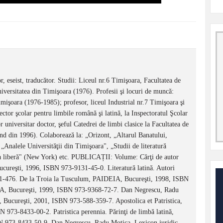
r, eseist, traducător. Studii: Liceul nr.6 Timişoara, Facultatea de
niversitatea din Timişoara (1976). Profesii şi locuri de muncă:
mişoara (1976-1985); profesor, liceul Industrial nr.7 Timişoara şi
tor şcolar pentru limbile română şi latină, la Inspectoratul Şcolar
universitar doctor, şeful Catedrei de limbi clasice la Facultatea de
ând din 1996). Colaborează la: „Orizont, „Altarul Banatului,
„Analele Universităţii din Timişoara", „Studii de literatură
 liberă" (New York) etc. PUBLICAȚII: Volume: Cărţi de autor
Bucureşti, 1996, ISBN 973-9131-45-0. Literatură latină. Autori
1-476. De la Troia la Tusculum, PAIDEIA, Bucureşti, 1998, ISBN
EIA, Bucureşti, 1999, ISBN 973-9368-72-7. Dan Negrescu, Radu
 Bucureşti, 2001, ISBN 973-588-359-7. Apostolica et Patristica,
N 973-8433-00-2. Patristica perennia. Părinţi de limbă latină,
SBN 973-8433-50-9. Dan Negrescu, Radu Motica, Lexicon juridic