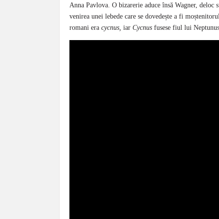
Anna Pavlova. O bizarerie aduce însă Wagner, deloc su
venirea unei lebede care se dovedește a fi moștenitoru
romani era
cycnus,
iar
Cycnus
fusese fiul lui Neptunus